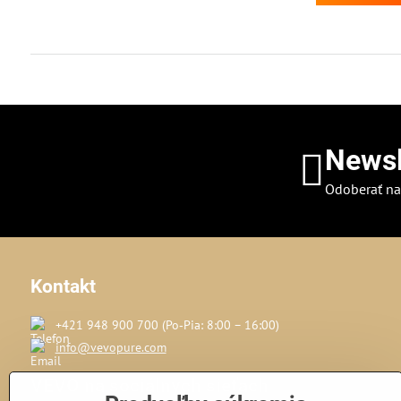
Newsl
Odoberať na
Kontakt
+421 948 900 700 (Po‑Pia: 8:00 – 16:00)
info@vevopure.com
VEVO na sociálnych sieťach