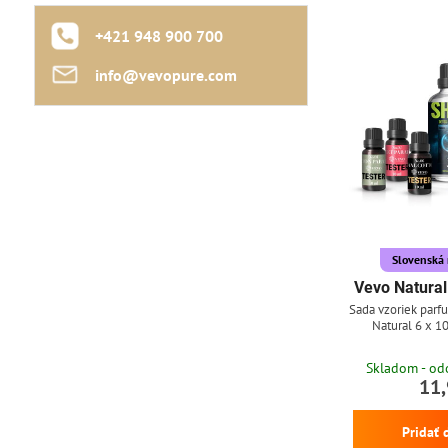
+421 948 900 700
info​@vevopure​.com
Slovenská 
Vevo Natural
Sada vzoriek parf
Natural 6 x 1
Skladom - od
11,
Pridať 