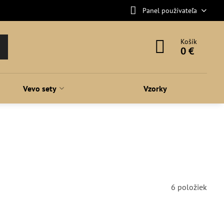
Panel používateľa
Košík
0 €
Vevo sety
Vzorky
6
položiek