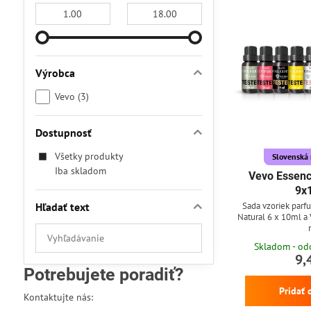
Od:
Do:
Výrobca
Vevo (3)
Dostupnosť
Všetky produkty
Slovenská 
Iba skladom
Vevo Essenc
9x
Sada vzoriek parf
Hľadať text
Natural 6 x 10ml a
Prehľadať
Skladom - od
výsledky
9,
filtra
Potrebujete poradiť?
fulltextom
Pridať 
Kontaktujte nás: