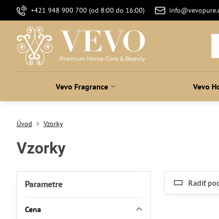
+421 948 900 700 (od 8:00 do 16:00)
info@vevopure
Vevo Fragrance
Vevo H
Úvod
Vzorky
Vzorky
Radiť po
Parametre
Cena