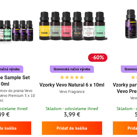
60%
ručná výroba
Slovenská ručná výroba
Slovens
e Sample Set
10ml
Vzorky Vevo Natural 6 x 10ml
Vzorky par
umov do prania Vevo
Vevo Pre
Vevo Fragrance
 Vevo Premium 3 x 10
Vev
ml
osielame ihneď
Skladom - odosielame ihneď
Skladom - 
49 €
3,99 €
do košíka
Pridať do košíka
Prid