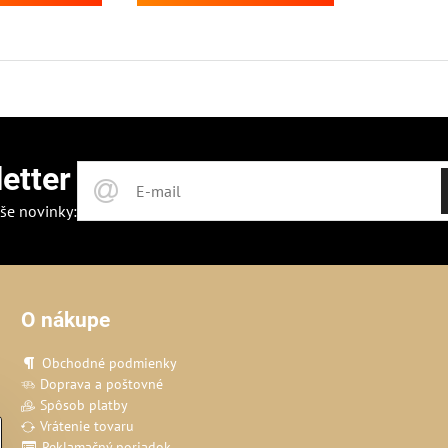
etter
še novinky:
O nákupe
Obchodné podmienky
Doprava a poštovné
Spôsob platby
Vrátenie tovaru
Reklamačný poriadok