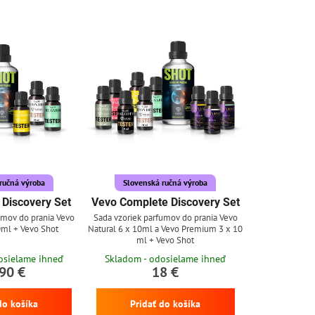
ručná výroba
Slovenská ručná výroba
 Discovery Set
Vevo Complete Discovery Set
umov do prania Vevo
Sada vzoriek parfumov do prania Vevo
0ml + Vevo Shot
Natural 6 x 10ml a Vevo Premium 3 x 10
ml + Vevo Shot
osielame ihneď
Skladom - odosielame ihneď
90 €
18 €
do košíka
Pridať do košíka