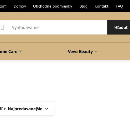
.com
Domov
Obchodné podmienky
Blog
Kontakt
FAQ
Hľadať
ome Care
Vevo Beauty
dľa:
Najpredávanejšie