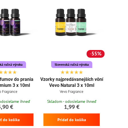
55%
ká ručná výroba
Slovenská ručná výroba
fumov do prania
Vzorky najpredávanejších vôní
mium 3 x 10ml
Vevo Natural 3 x 10ml
o Fragrance
Vevo Fragrance
odosielame ihneď
Skladom - odosielame ihneď
5,90 €
1,99 €
ať do košíka
Pridať do košíka