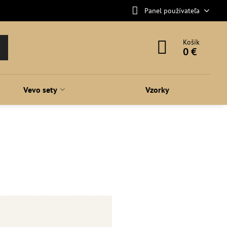
Panel používateľa
Košík
0 €
Vevo sety
Vzorky