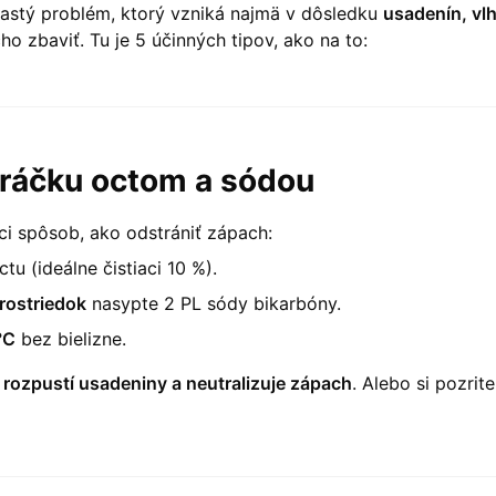
častý problém, ktorý vzniká najmä v dôsledku
usadenín, vlh
o zbaviť. Tu je 5 účinných tipov, ako na to:
práčku octom a sódou
ci spôsob, ako odstrániť zápach:
ctu (ideálne čistiaci 10 %).
prostriedok
nasypte 2 PL sódy bikarbóny.
°C
bez bielizne.
, rozpustí usadeniny a neutralizuje zápach
. Alebo si pozri