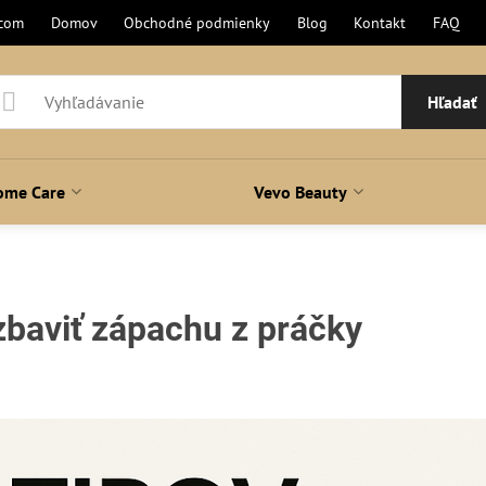
.com
Domov
Obchodné podmienky
Blog
Kontakt
FAQ
Hľadať
ome Care
Vevo Beauty
 zbaviť zápachu z práčky
ení