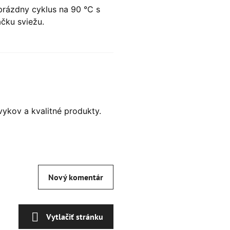
prázdny cyklus na 90 °C s
áčku sviežu.
ávykov a kvalitné produkty.
Nový komentár
Vytlačiť stránku