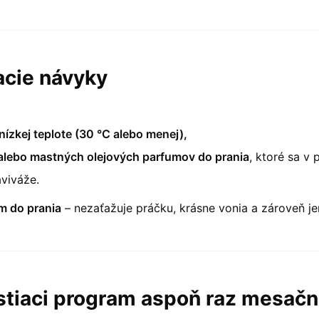
cie návyky
nízkej teplote (30 °C alebo menej),
alebo mastných olejových parfumov do prania
, ktoré sa v 
viváže.
m do prania
– nezaťažuje práčku, krásne vonia a zároveň je
istiaci program aspoň raz mesač