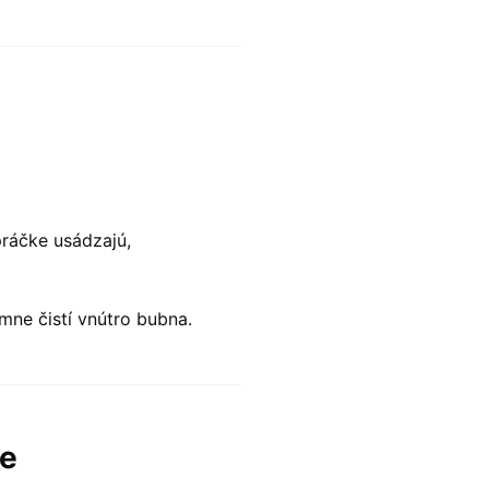
práčke usádzajú,
mne čistí vnútro bubna.
ne