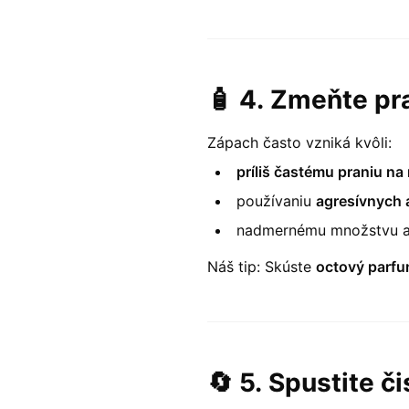
🧴 4.
Zmeňte pra
Zápach často vzniká kvôli:
príliš častému praniu na 
používaniu
agresívnych 
nadmernému množstvu a
Náš tip: Skúste
octový parfu
🔄 5.
Spustite č