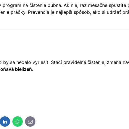
 program na čistenie bubna. Ak nie, raz mesačne spustite 
nie práčky. Prevencia je najlepší spôsob, ako si udržať pr
o by sa nedalo vyriešiť. Stačí pravidelné čistenie, zmena n
voňavá bielizeň
.
dit
LinkedIn
WhatsApp
E-
mail