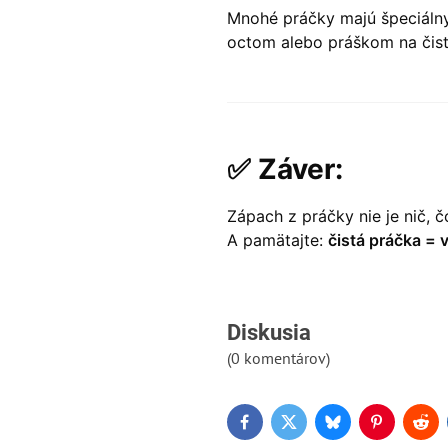
Mnohé práčky majú špeciálny
octom alebo práškom na čiste
✅
Záver:
Zápach z práčky nie je nič, č
A pamätajte:
čistá práčka = 
Diskusia
(0 komentárov)
Facebook
Twitter
Bluesky
Pinterest
Red