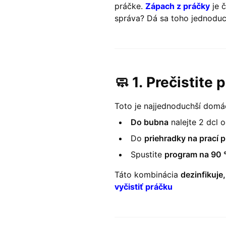
práčke.
Zápach z práčky
je 
správa? Dá sa toho jednoduch
🧼 1.
Prečistite 
Toto je najjednoduchší domá
Do bubna
nalejte 2 dcl o
Do
priehradky na prací 
Spustite
program na 90 
Táto kombinácia
dezinfikuje
vyčistiť práčku