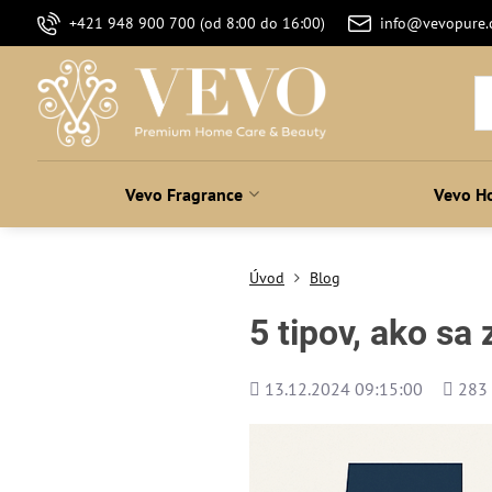
+421 948 900 700 (od 8:00 do 16:00)
info@vevopure
Vevo Fragrance
Vevo H
Úvod
Blog
5 tipov, ako sa
Pridané
Počet
13.12.2024 09:15:00
283
zobraz