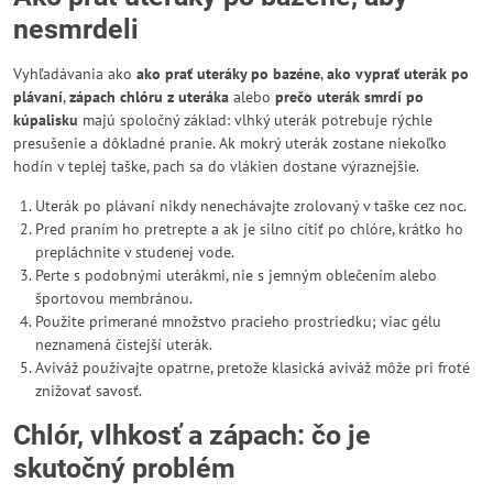
nesmrdeli
Vyhľadávania ako
ako prať uteráky po bazéne
,
ako vyprať uterák po
plávaní
,
zápach chlóru z uteráka
alebo
prečo uterák smrdí po
kúpalisku
majú spoločný základ: vlhký uterák potrebuje rýchle
presušenie a dôkladné pranie. Ak mokrý uterák zostane niekoľko
hodín v teplej taške, pach sa do vlákien dostane výraznejšie.
Uterák po plávaní nikdy nenechávajte zrolovaný v taške cez noc.
Pred praním ho pretrepte a ak je silno cítiť po chlóre, krátko ho
prepláchnite v studenej vode.
Perte s podobnými uterákmi, nie s jemným oblečením alebo
športovou membránou.
Použite primerané množstvo pracieho prostriedku; viac gélu
neznamená čistejší uterák.
Aviváž používajte opatrne, pretože klasická aviváž môže pri froté
znižovať savosť.
Chlór, vlhkosť a zápach: čo je
skutočný problém