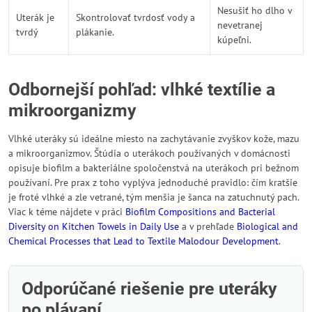
Nesušiť ho dlho v
Uterák je
Skontrolovať tvrdosť vody a
nevetranej
tvrdý
plákanie.
kúpeľni.
Odbornejší pohľad: vlhké textílie a
mikroorganizmy
Vlhké uteráky sú ideálne miesto na zachytávanie zvyškov kože, mazu
a mikroorganizmov. Štúdia o uterákoch používaných v domácnosti
opisuje biofilm a bakteriálne spoločenstvá na uterákoch pri bežnom
používaní. Pre prax z toho vyplýva jednoduché pravidlo: čím kratšie
je froté vlhké a zle vetrané, tým menšia je šanca na zatuchnutý pach.
Viac k téme nájdete v práci
Biofilm Compositions and Bacterial
Diversity on Kitchen Towels in Daily Use
a v prehľade
Biological and
Chemical Processes that Lead to Textile Malodour Development
.
Odporúčané riešenie pre uteráky
po plávaní