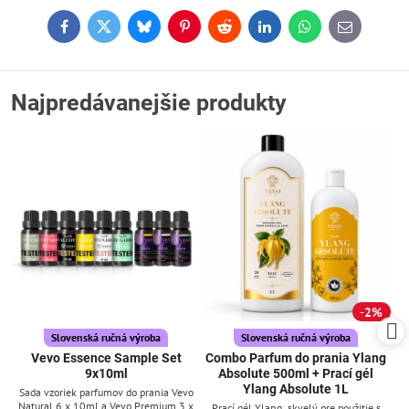
Facebook
Twitter
Bluesky
Pinterest
Reddit
LinkedIn
WhatsApp
E-
mail
Najpredávanejšie produkty
2%
Slovenská ručná výroba
Slovenská ručná výroba
Vevo Essence Sample Set
Combo Parfum do prania Ylang
9x10ml
Absolute 500ml + Prací gél
Ylang Absolute 1L
Sada vzoriek parfumov do prania Vevo
Natural 6 x 10ml a Vevo Premium 3 x
Prací gél Ylang, skvelý pre použitie s