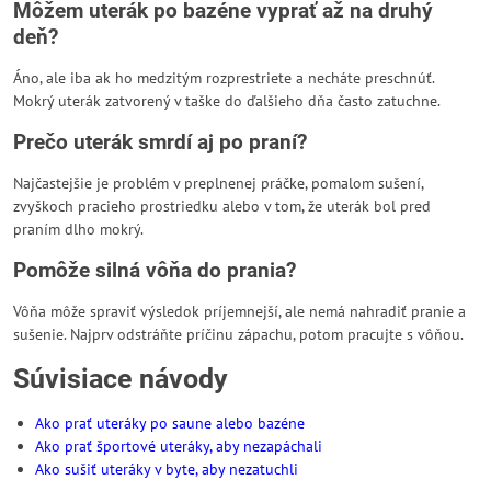
Môžem uterák po bazéne vyprať až na druhý
deň?
Áno, ale iba ak ho medzitým rozprestriete a necháte preschnúť.
Mokrý uterák zatvorený v taške do ďalšieho dňa často zatuchne.
Prečo uterák smrdí aj po praní?
Najčastejšie je problém v preplnenej práčke, pomalom sušení,
zvyškoch pracieho prostriedku alebo v tom, že uterák bol pred
praním dlho mokrý.
Pomôže silná vôňa do prania?
Vôňa môže spraviť výsledok príjemnejší, ale nemá nahradiť pranie a
sušenie. Najprv odstráňte príčinu zápachu, potom pracujte s vôňou.
Súvisiace návody
Ako prať uteráky po saune alebo bazéne
Ako prať športové uteráky, aby nezapáchali
Ako sušiť uteráky v byte, aby nezatuchli