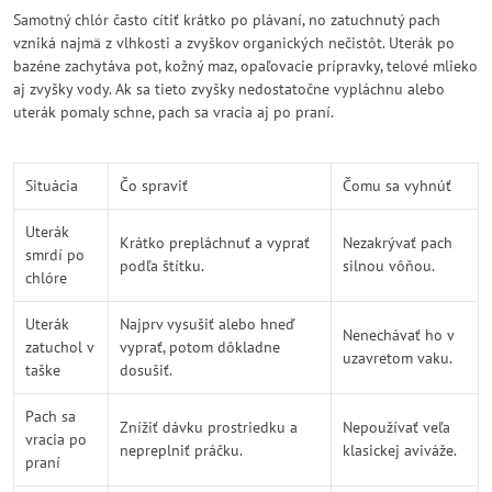
Samotný chlór často cítiť krátko po plávaní, no zatuchnutý pach
vzniká najmä z vlhkosti a zvyškov organických nečistôt. Uterák po
bazéne zachytáva pot, kožný maz, opaľovacie prípravky, telové mlieko
aj zvyšky vody. Ak sa tieto zvyšky nedostatočne vypláchnu alebo
uterák pomaly schne, pach sa vracia aj po praní.
Situácia
Čo spraviť
Čomu sa vyhnúť
Uterák
Krátko prepláchnuť a vyprať
Nezakrývať pach
smrdí po
podľa štítku.
silnou vôňou.
chlóre
Uterák
Najprv vysušiť alebo hneď
Nenechávať ho v
zatuchol v
vyprať, potom dôkladne
uzavretom vaku.
taške
dosušiť.
Pach sa
Znížiť dávku prostriedku a
Nepoužívať veľa
vracia po
nepreplniť práčku.
klasickej aviváže.
praní