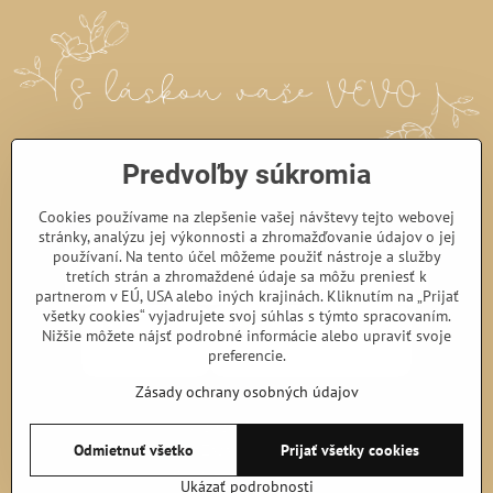
Predvoľby súkromia
Cookies používame na zlepšenie vašej návštevy tejto webovej
stránky, analýzu jej výkonnosti a zhromažďovanie údajov o jej
používaní. Na tento účel môžeme použiť nástroje a služby
tretích strán a zhromaždené údaje sa môžu preniesť k
partnerom v EÚ, USA alebo iných krajinách. Kliknutím na „Prijať
všetky cookies“ vyjadrujete svoj súhlas s týmto spracovaním.
Nižšie môžete nájsť podrobné informácie alebo upraviť svoje
preferencie.
Zásady ochrany osobných údajov
©
2026
Copyright
Predvoľby súkromia
Zásady ochrany osobných údajov
Odmietnuť všetko
Prijať všetky cookies
Podmienky používania
Ukázať podrobnosti