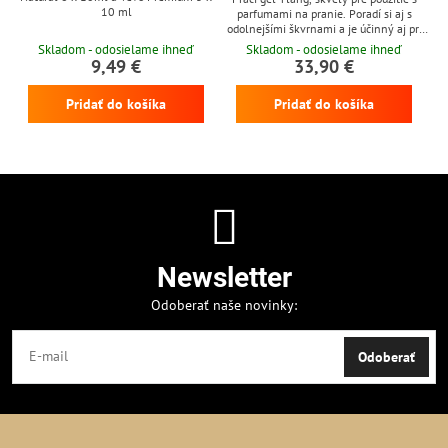
10 ml
parfumami na pranie. Poradí si aj s
odolnejšími škvrnami a je účinný aj pri
nízkych teplotách
Skladom - odosielame ihneď
Skladom - odosielame ihneď
9,49 €
33,90 €
Pridať do košíka
Pridať do košíka
Newsletter
Odoberať naše novinky:
Odoberať