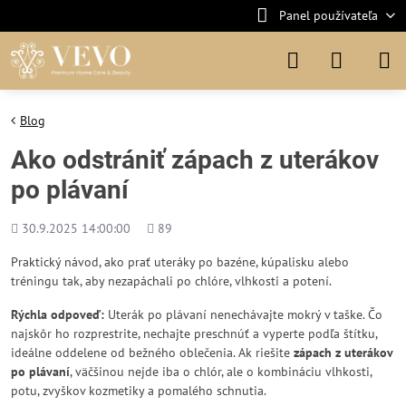
Panel používateľa
Blog
Ako odstrániť zápach z uterákov
po plávaní
Pridané
Počet
30.9.2025 14:00:00
89
zobrazení
Praktický návod, ako prať uteráky po bazéne, kúpalisku alebo
tréningu tak, aby nezapáchali po chlóre, vlhkosti a potení.
Rýchla odpoveď:
Uterák po plávaní nenechávajte mokrý v taške. Čo
najskôr ho rozprestrite, nechajte preschnúť a vyperte podľa štítku,
ideálne oddelene od bežného oblečenia. Ak riešite
zápach z uterákov
po plávaní
, väčšinou nejde iba o chlór, ale o kombináciu vlhkosti,
potu, zvyškov kozmetiky a pomalého schnutia.