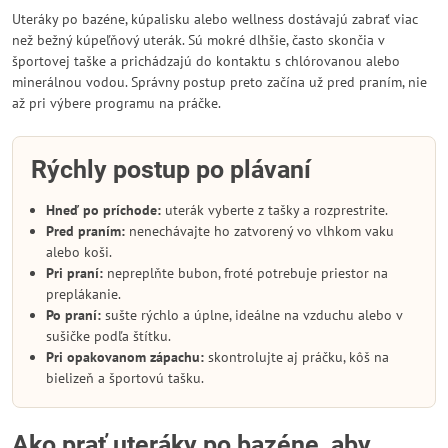
Uteráky po bazéne, kúpalisku alebo wellness dostávajú zabrať viac
než bežný kúpeľňový uterák. Sú mokré dlhšie, často skončia v
športovej taške a prichádzajú do kontaktu s chlórovanou alebo
minerálnou vodou. Správny postup preto začína už pred praním, nie
až pri výbere programu na práčke.
Rýchly postup po plávaní
Hneď po príchode:
uterák vyberte z tašky a rozprestrite.
Pred praním:
nenechávajte ho zatvorený vo vlhkom vaku
alebo koši.
Pri praní:
nepreplňte bubon, froté potrebuje priestor na
preplákanie.
Po praní:
sušte rýchlo a úplne, ideálne na vzduchu alebo v
sušičke podľa štítku.
Pri opakovanom zápachu:
skontrolujte aj práčku, kôš na
bielizeň a športovú tašku.
Ako prať uteráky po bazéne, aby