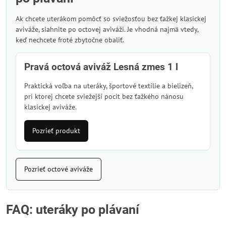
Ak chcete uterákom pomôcť so sviežosťou bez ťažkej klasickej
aviváže, siahnite po octovej aviváži. Je vhodná najmä vtedy,
keď nechcete froté zbytočne obaliť.
Pravá octová aviváž Lesná zmes 1 l
Praktická voľba na uteráky, športové textílie a bielizeň,
pri ktorej chcete sviežejší pocit bez ťažkého nánosu
klasickej aviváže.
Pozrieť produkt
Pozrieť octové aviváže
FAQ: uteráky po plávaní