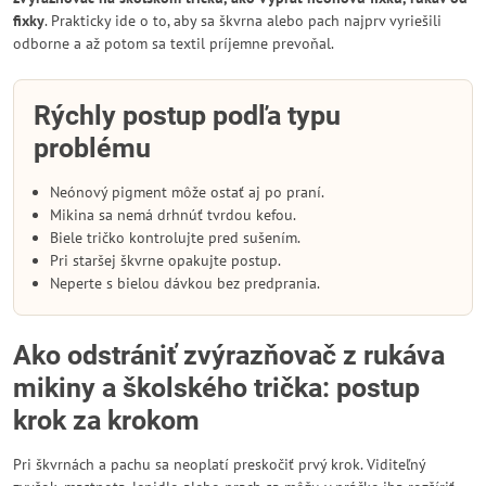
fixky
. Prakticky ide o to, aby sa škvrna alebo pach najprv vyriešili
odborne a až potom sa textil príjemne prevoňal.
Rýchly postup podľa typu
problému
Neónový pigment môže ostať aj po praní.
Mikina sa nemá drhnúť tvrdou kefou.
Biele tričko kontrolujte pred sušením.
Pri staršej škvrne opakujte postup.
Neperte s bielou dávkou bez predprania.
Ako odstrániť zvýrazňovač z rukáva
mikiny a školského trička: postup
krok za krokom
Pri škvrnách a pachu sa neoplatí preskočiť prvý krok. Viditeľný