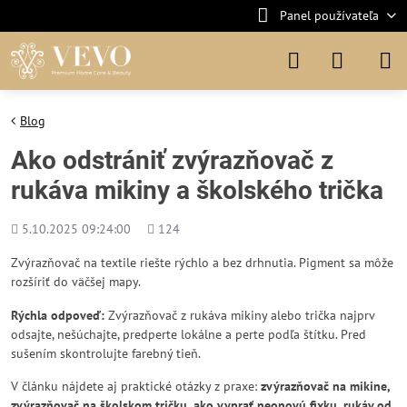
Panel používateľa
Blog
Ako odstrániť zvýrazňovač z
rukáva mikiny a školského trička
Pridané
Počet
5.10.2025 09:24:00
124
zobrazení
Zvýrazňovač na textile riešte rýchlo a bez drhnutia. Pigment sa môže
rozšíriť do väčšej mapy.
Rýchla odpoveď:
Zvýrazňovač z rukáva mikiny alebo trička najprv
odsajte, nešúchajte, predperte lokálne a perte podľa štítku. Pred
sušením skontrolujte farebný tieň.
V článku nájdete aj praktické otázky z praxe:
zvýrazňovač na mikine,
zvýrazňovač na školskom tričku, ako vyprať neonovú fixku, rukáv od