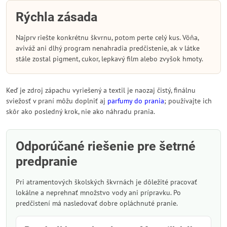
Rýchla zásada
Najprv riešte konkrétnu škvrnu, potom perte celý kus. Vôňa,
aviváž ani dlhý program nenahradia predčistenie, ak v látke
stále zostal pigment, cukor, lepkavý film alebo zvyšok hmoty.
Keď je zdroj zápachu vyriešený a textil je naozaj čistý, finálnu
sviežosť v praní môžu doplniť aj
parfumy do prania
; používajte ich
skôr ako posledný krok, nie ako náhradu prania.
Odporúčané riešenie pre šetrné
predpranie
Pri atramentových školských škvrnách je dôležité pracovať
lokálne a neprehnať množstvo vody ani prípravku. Po
predčistení má nasledovať dobre opláchnuté pranie.