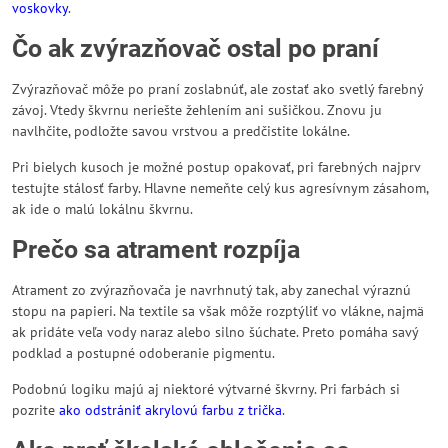
voskovky
.
Čo ak zvýrazňovač ostal po praní
Zvýrazňovač môže po praní zoslabnúť, ale zostať ako svetlý farebný
závoj. Vtedy škvrnu neriešte žehlením ani sušičkou. Znovu ju
navlhčite, podložte savou vrstvou a predčistite lokálne.
Pri bielych kusoch je možné postup opakovať, pri farebných najprv
testujte stálosť farby. Hlavne nemeňte celý kus agresívnym zásahom,
ak ide o malú lokálnu škvrnu.
Prečo sa atrament rozpíja
Atrament zo zvýrazňovača je navrhnutý tak, aby zanechal výraznú
stopu na papieri. Na textile sa však môže rozptýliť vo vlákne, najmä
ak pridáte veľa vody naraz alebo silno šúchate. Preto pomáha savý
podklad a postupné odoberanie pigmentu.
Podobnú logiku majú aj niektoré výtvarné škvrny. Pri farbách si
pozrite
ako odstrániť akrylovú farbu z trička
.