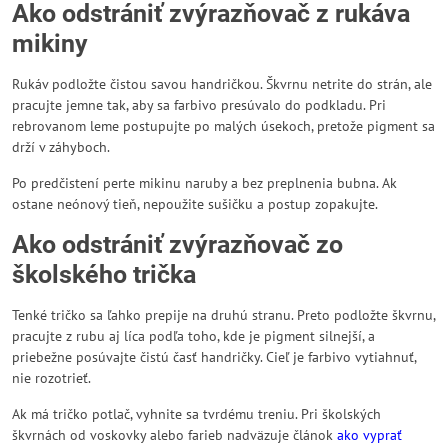
Ako odstrániť zvýrazňovač z rukáva
mikiny
Rukáv podložte čistou savou handričkou. Škvrnu netrite do strán, ale
pracujte jemne tak, aby sa farbivo presúvalo do podkladu. Pri
rebrovanom leme postupujte po malých úsekoch, pretože pigment sa
drží v záhyboch.
Po predčistení perte mikinu naruby a bez preplnenia bubna. Ak
ostane neónový tieň, nepoužite sušičku a postup zopakujte.
Ako odstrániť zvýrazňovač zo
školského trička
Tenké tričko sa ľahko prepije na druhú stranu. Preto podložte škvrnu,
pracujte z rubu aj líca podľa toho, kde je pigment silnejší, a
priebežne posúvajte čistú časť handričky. Cieľ je farbivo vytiahnuť,
nie rozotrieť.
Ak má tričko potlač, vyhnite sa tvrdému treniu. Pri školských
škvrnách od voskovky alebo farieb nadväzuje článok
ako vyprať