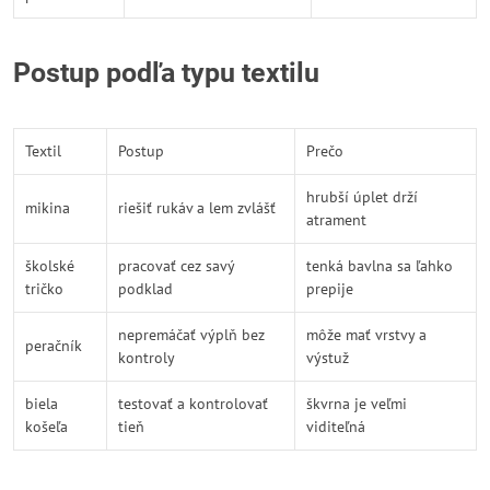
Postup podľa typu textilu
Textil
Postup
Prečo
hrubší úplet drží
mikina
riešiť rukáv a lem zvlášť
atrament
školské
pracovať cez savý
tenká bavlna sa ľahko
tričko
podklad
prepije
nepremáčať výplň bez
môže mať vrstvy a
peračník
kontroly
výstuž
biela
testovať a kontrolovať
škvrna je veľmi
košeľa
tieň
viditeľná