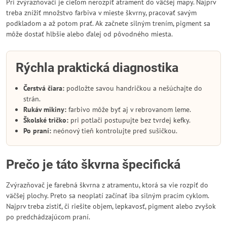
Pri zvýrazňovači je cieľom nerozpiť atrament do väčšej mapy. Najprv
treba znížiť množstvo farbiva v mieste škvrny, pracovať savým
podkladom a až potom prať. Ak začnete silným trením, pigment sa
môže dostať hlbšie alebo ďalej od pôvodného miesta.
Rýchla praktická diagnostika
Čerstvá čiara:
podložte savou handričkou a nešúchajte do
strán.
Rukáv mikiny:
farbivo môže byť aj v rebrovanom leme.
Školské tričko:
pri potlači postupujte bez tvrdej kefky.
Po praní:
neónový tieň kontrolujte pred sušičkou.
Prečo je táto škvrna špecifická
Zvýrazňovač je farebná škvrna z atramentu, ktorá sa vie rozpiť do
väčšej plochy. Preto sa neoplatí začínať iba silným pracím cyklom.
Najprv treba zistiť, či riešite objem, lepkavosť, pigment alebo zvyšok
po predchádzajúcom praní.