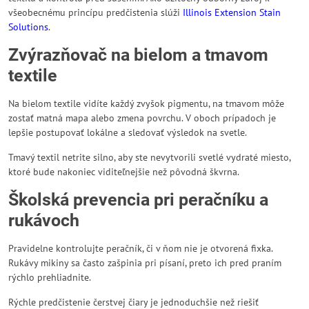
všeobecnému princípu predčistenia slúži
Illinois Extension Stain
Solutions
.
Zvýrazňovač na bielom a tmavom
textile
Na bielom textile vidíte každý zvyšok pigmentu, na tmavom môže
zostať matná mapa alebo zmena povrchu. V oboch prípadoch je
lepšie postupovať lokálne a sledovať výsledok na svetle.
Tmavý textil netrite silno, aby ste nevytvorili svetlé vydraté miesto,
ktoré bude nakoniec viditeľnejšie než pôvodná škvrna.
Školská prevencia pri peračníku a
rukávoch
Pravidelne kontrolujte peračník, či v ňom nie je otvorená fixka.
Rukávy mikiny sa často zašpinia pri písaní, preto ich pred praním
rýchlo prehliadnite.
Rýchle predčistenie čerstvej čiary je jednoduchšie než riešiť