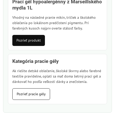
Prací gél hypoalergénny z Marseillského
mydla 1L
Vhodný na následné pranie mikín, tričiek a školského
oblečenia po lokálnom predčistení pigmentu. Pri
farebných kusoch najprv overte stálosť farby.
Pozrieť produkt
Kategória pracie gély
Ak riešite detské oblečenie, školské škvrny alebo farebné
textílie pravidelne, oplatí sa mať doma šetrný prací gél a
dávkovať ho podľa veľkosti dávky a znečistenia.
Pozrieť pracie gély