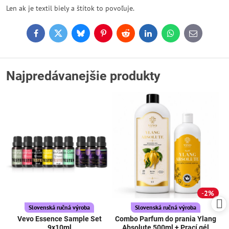
Len ak je textil biely a štítok to povoľuje.
Facebook
Twitter
Bluesky
Pinterest
Reddit
LinkedIn
WhatsApp
E-
mail
Najpredávanejšie produkty
2%
Slovenská ručná výroba
Slovenská ručná výroba
Vevo Essence Sample Set
Combo Parfum do prania Ylang
9x10ml
Absolute 500ml + Prací gél