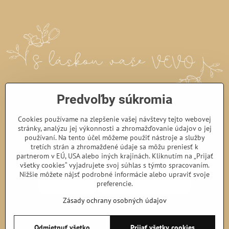
Predvoľby súkromia
Cookies používame na zlepšenie vašej návštevy tejto webovej
stránky, analýzu jej výkonnosti a zhromažďovanie údajov o jej
používaní. Na tento účel môžeme použiť nástroje a služby
tretích strán a zhromaždené údaje sa môžu preniesť k
partnerom v EÚ, USA alebo iných krajinách. Kliknutím na „Prijať
všetky cookies“ vyjadrujete svoj súhlas s týmto spracovaním.
Nižšie môžete nájsť podrobné informácie alebo upraviť svoje
preferencie.
Zásady ochrany osobných údajov
©
2026
Copyright
Predvoľby súkromia
Zásady ochrany osobných údajov
Odmietnuť všetko
Prijať všetky cookies