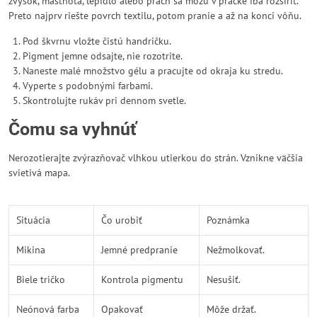
zvyšok, mastnota, lepidlo alebo prach sa môžu v práčke iba rozšíriť.
Preto najprv riešte povrch textilu, potom pranie a až na konci vôňu.
Pod škvrnu vložte čistú handričku.
Pigment jemne odsajte, nie rozotrite.
Naneste malé množstvo gélu a pracujte od okraja ku stredu.
Vyperte s podobnými farbami.
Skontrolujte rukáv pri dennom svetle.
Čomu sa vyhnúť
Nerozotierajte zvýrazňovač vlhkou utierkou do strán. Vznikne väčšia
svietivá mapa.
Situácia
Čo urobiť
Poznámka
Mikina
Jemné predpranie
Nežmolkovať.
Biele tričko
Kontrola pigmentu
Nesušiť.
Neónová farba
Opakovať
Môže držať.