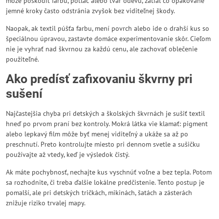
môže poškodiť farbu, potlač alebo tvar odevu, zatiaľ čo opakované
jemné kroky často odstránia zvyšok bez viditeľnej škody.
Naopak, ak textil púšťa farbu, mení povrch alebo ide o drahší kus so
špeciálnou úpravou, zastavte domáce experimentovanie skôr. Cieľom
nie je vyhrať nad škvrnou za každú cenu, ale zachovať oblečenie
použiteľné.
Ako predísť zafixovaniu škvrny pri
sušení
Najčastejšia chyba pri detských a školských škvrnách je sušiť textil
hneď po prvom praní bez kontroly. Mokrá látka vie klamať: pigment
alebo lepkavý film môže byť menej viditeľný a ukáže sa až po
preschnutí. Preto kontrolujte miesto pri dennom svetle a sušičku
používajte až vtedy, keď je výsledok čistý.
Ak máte pochybnosť, nechajte kus vyschnúť voľne a bez tepla. Potom
sa rozhodnite, či treba ďalšie lokálne predčistenie. Tento postup je
pomalší, ale pri detských tričkách, mikinách, šatách a zásterách
znižuje riziko trvalej mapy.