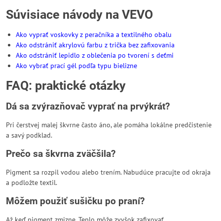
Súvisiace návody na VEVO
Ako vyprať voskovky z peračníka a textilného obalu
Ako odstrániť akrylovú farbu z trička bez zafixovania
Ako odstrániť lepidlo z oblečenia po tvorení s deťmi
Ako vybrať prací gél podľa typu bielizne
FAQ: praktické otázky
Dá sa zvýrazňovač vyprať na prvýkrát?
Pri čerstvej malej škvrne často áno, ale pomáha lokálne predčistenie
a savý podklad.
Prečo sa škvrna zväčšila?
Pigment sa rozpil vodou alebo trením. Nabudúce pracujte od okraja
a podložte textil.
Môžem použiť sušičku po praní?
Až keď pigment zmizne. Teplo môže zvyšok zafixovať.