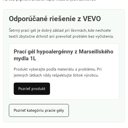
Odporúčané riešenie z VEVO
Šetrný prací gél je dobrý základ pri škvrnách, kde nechcete
textil zbytočne drhnúť ani prevoňať problém bez vyčistenia.
Prací gél hypoalergénny z Marseillského
mydla 1L
Produkt vyberajte podľa materiálu a problému. Pri
jemných látkach vždy rešpektujte štítok výrobcu.
Pozrieť produkt
Pozrieť kategóriu pracie gély