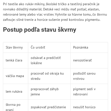
Pri textile ako rukáv mikiny, školské tričko a textilný peračník je
rovnako dôležitý materiál. Detské veci môžu mať potlač, elastan,
rebrované lemy alebo viac vrstiev. Vyhnite sa hlavne tomu, čo škvrnu
zafixuje: silné trenie a horúce sušenie pred kontrolou pigmentu.
Postup podľa stavu škvrny
Stav škvrny
Čo urobiť
Poznámka
odsávať a predčistiť
tenká čiara
nerozotierať
lokálne
pracovať od okraja ku
podložiť savou
väčšia mapa
stredu
vrstvou
prepracovať záhyb
pigment sedí v
lem rukáva
jemne
rebrovaní
škvrna po
zopakovať predčistenie
nesušiť horúco
praní