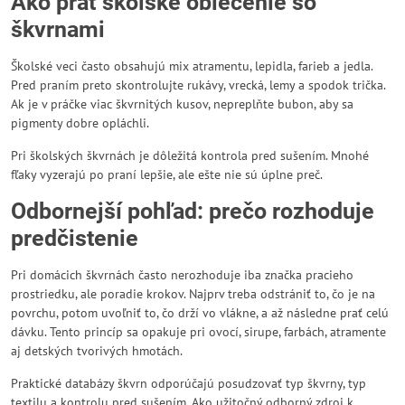
Ako prať školské oblečenie so
škvrnami
Školské veci často obsahujú mix atramentu, lepidla, farieb a jedla.
Pred praním preto skontrolujte rukávy, vrecká, lemy a spodok trička.
Ak je v práčke viac škvrnitých kusov, nepreplňte bubon, aby sa
pigmenty dobre opláchli.
Pri školských škvrnách je dôležitá kontrola pred sušením. Mnohé
fľaky vyzerajú po praní lepšie, ale ešte nie sú úplne preč.
Odbornejší pohľad: prečo rozhoduje
predčistenie
Pri domácich škvrnách často nerozhoduje iba značka pracieho
prostriedku, ale poradie krokov. Najprv treba odstrániť to, čo je na
povrchu, potom uvoľniť to, čo drží vo vlákne, a až následne prať celú
dávku. Tento princíp sa opakuje pri ovocí, sirupe, farbách, atramente
aj detských tvorivých hmotách.
Praktické databázy škvrn odporúčajú posudzovať typ škvrny, typ
textilu a kontrolu pred sušením. Ako užitočný odborný zdroj k