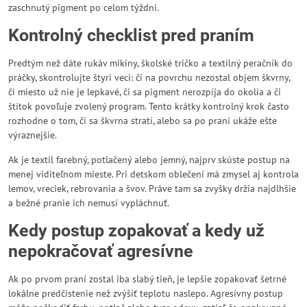
zaschnutý pigment po celom týždni.
Kontrolný checklist pred praním
Predtým než dáte rukáv mikiny, školské tričko a textilný peračník do
práčky, skontrolujte štyri veci: či na povrchu nezostal objem škvrny,
či miesto už nie je lepkavé, či sa pigment nerozpíja do okolia a či
štítok povoľuje zvolený program. Tento krátky kontrolný krok často
rozhodne o tom, či sa škvrna stratí, alebo sa po praní ukáže ešte
výraznejšie.
Ak je textil farebný, potlačený alebo jemný, najprv skúste postup na
menej viditeľnom mieste. Pri detskom oblečení má zmysel aj kontrola
lemov, vreciek, rebrovania a švov. Práve tam sa zvyšky držia najdlhšie
a bežné pranie ich nemusí vypláchnuť.
Kedy postup zopakovať a kedy už
nepokračovať agresívne
Ak po prvom praní zostal iba slabý tieň, je lepšie zopakovať šetrné
lokálne predčistenie než zvýšiť teplotu naslepo. Agresívny postup