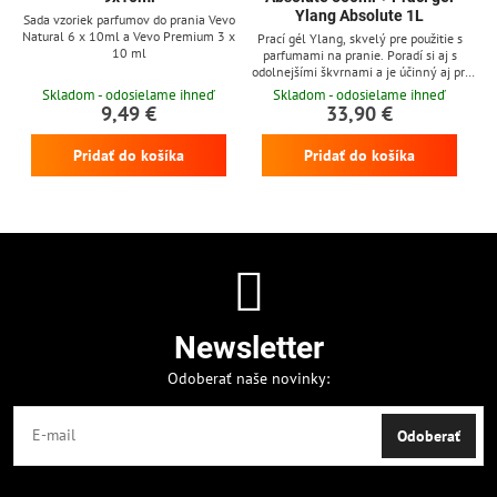
Ylang Absolute 1L
Sada vzoriek parfumov do prania Vevo
Natural 6 x 10ml a Vevo Premium 3 x
Prací gél Ylang, skvelý pre použitie s
10 ml
parfumami na pranie. Poradí si aj s
odolnejšími škvrnami a je účinný aj pri
nízkych teplotách
Skladom - odosielame ihneď
Skladom - odosielame ihneď
9,49 €
33,90 €
Pridať do košíka
Pridať do košíka
Newsletter
Odoberať naše novinky:
Odoberať