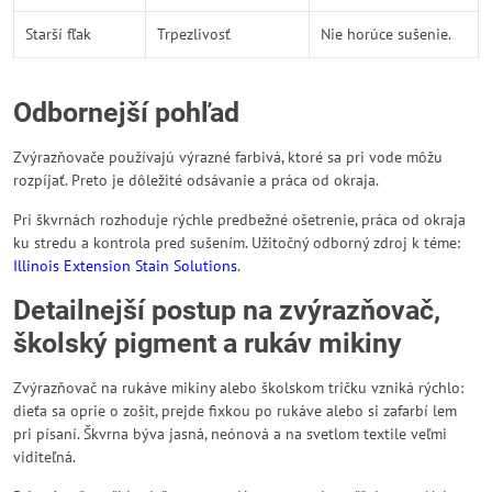
Starší fľak
Trpezlivosť
Nie horúce sušenie.
Odbornejší pohľad
Zvýrazňovače používajú výrazné farbivá, ktoré sa pri vode môžu
rozpíjať. Preto je dôležité odsávanie a práca od okraja.
Pri škvrnách rozhoduje rýchle predbežné ošetrenie, práca od okraja
ku stredu a kontrola pred sušením. Užitočný odborný zdroj k téme:
Illinois Extension Stain Solutions
.
Detailnejší postup na zvýrazňovač,
školský pigment a rukáv mikiny
Zvýrazňovač na rukáve mikiny alebo školskom tričku vzniká rýchlo:
dieťa sa oprie o zošit, prejde fixkou po rukáve alebo si zafarbí lem
pri písaní. Škvrna býva jasná, neónová a na svetlom textile veľmi
viditeľná.