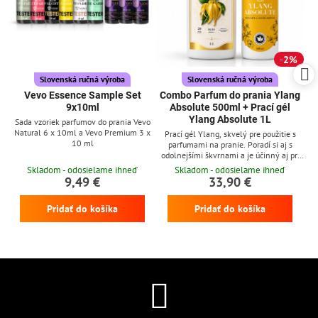
2%
Slovenská ručná výroba
Slovenská ručná výroba
Vevo Essence Sample Set
Combo Parfum do prania Ylang
9x10ml
Absolute 500ml + Prací gél
Ylang Absolute 1L
Sada vzoriek parfumov do prania Vevo
Natural 6 x 10ml a Vevo Premium 3 x
Prací gél Ylang, skvelý pre použitie s
10 ml
parfumami na pranie. Poradí si aj s
odolnejšími škvrnami a je účinný aj pri
nízkych teplotách
Skladom - odosielame ihneď
Skladom - odosielame ihneď
9,49 €
33,90 €
Pridať do košíka
Pridať do košíka