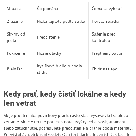
Situácia
Čo pomáha
Čomu sa vyhnúť
Zrazenie
Nízka teplota podľa štítku
Horúca sušička
Škvrny od
Sušenie pred
Predčistenie
jedla
kontrolou
Pokrčenie
Nižšie otáčky
Preplnený bubon
Kyslíkové bielidlo podľa
Biely ľan
Chlór naslepo
štítku
Kedy prať, kedy čistiť lokálne a kedy
len vetrať
Ak je problém iba povrchový prach, často stačí vysávač, kefka alebo
vetranie. Ak je v textile pot, mastnota, zvyšky jedla, vosk, atrament
alebo zatuchnutie, potrebujete predčistenie a pranie podľa materiálu.
Pri výstuhách, elektronike, detských textíliách a lepených častiach je