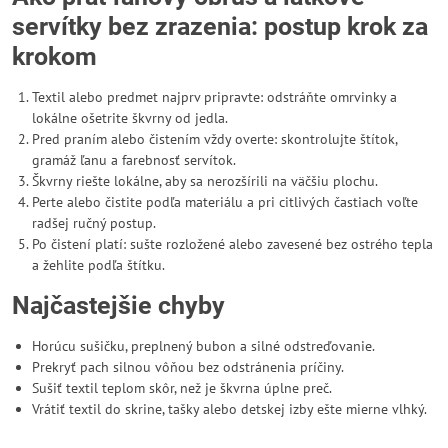
servítky bez zrazenia: postup krok za
krokom
Textil alebo predmet najprv pripravte: odstráňte omrvinky a
lokálne ošetrite škvrny od jedla.
Pred praním alebo čistením vždy overte: skontrolujte štítok,
gramáž ľanu a farebnosť servítok.
Škvrny riešte lokálne, aby sa nerozšírili na väčšiu plochu.
Perte alebo čistite podľa materiálu a pri citlivých častiach voľte
radšej ručný postup.
Po čistení platí: sušte rozložené alebo zavesené bez ostrého tepla
a žehlite podľa štítku.
Najčastejšie chyby
Horúcu sušičku, preplnený bubon a silné odstreďovanie.
Prekryť pach silnou vôňou bez odstránenia príčiny.
Sušiť textil teplom skôr, než je škvrna úplne preč.
Vrátiť textil do skrine, tašky alebo detskej izby ešte mierne vlhký.