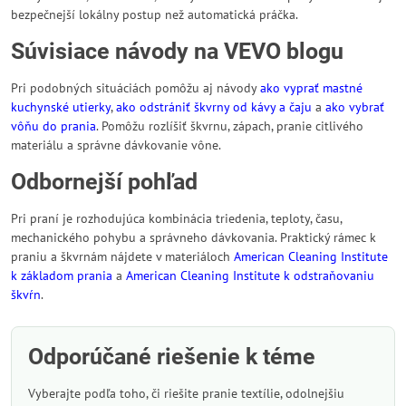
bezpečnejší lokálny postup než automatická práčka.
Súvisiace návody na VEVO blogu
Pri podobných situáciách pomôžu aj návody
ako vyprať mastné
kuchynské utierky
,
ako odstrániť škvrny od kávy a čaju
a
ako vybrať
vôňu do prania
. Pomôžu rozlíšiť škvrnu, zápach, pranie citlivého
materiálu a správne dávkovanie vône.
Odbornejší pohľad
Pri praní je rozhodujúca kombinácia triedenia, teploty, času,
mechanického pohybu a správneho dávkovania. Praktický rámec k
praniu a škvrnám nájdete v materiáloch
American Cleaning Institute
k základom prania
a
American Cleaning Institute k odstraňovaniu
škvŕn
.
Odporúčané riešenie k téme
Vyberajte podľa toho, či riešite pranie textílie, odolnejšiu