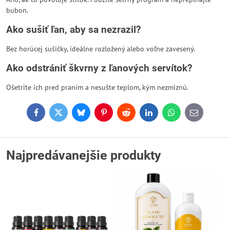
bubon.
Ako sušiť ľan, aby sa nezrazil?
Bez horúcej sušičky, ideálne rozložený alebo voľne zavesený.
Ako odstrániť škvrny z ľanových servítok?
Ošetrite ich pred praním a nesušte teplom, kým nezmiznú.
Facebook
Twitter
Bluesky
Pinterest
Reddit
LinkedIn
WhatsApp
E-
mail
Najpredávanejšie produkty