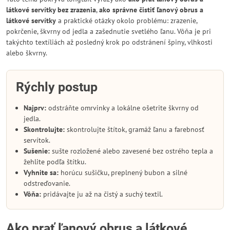
látkové servítky bez zrazenia
,
ako správne čistiť ľanový obrus a
látkové servítky
a praktické otázky okolo problému: zrazenie,
pokrčenie, škvrny od jedla a zašednutie svetlého ľanu. Vôňa je pri
takýchto textíliách až posledný krok po odstránení špiny, vlhkosti
alebo škvrny.
Rýchly postup
Najprv:
odstráňte omrvinky a lokálne ošetrite škvrny od
jedla.
Skontrolujte:
skontrolujte štítok, gramáž ľanu a farebnosť
servítok.
Sušenie:
sušte rozložené alebo zavesené bez ostrého tepla a
žehlite podľa štítku.
Vyhnite sa:
horúcu sušičku, preplnený bubon a silné
odstreďovanie.
Vôňa:
pridávajte ju až na čistý a suchý textil.
Ako prať ľanový obrus a látkové