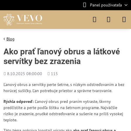
Panel používateľa
Blog
Ako prať ľanový obrus a látkové
servítky bez zrazenia
Pridané
Počet
8.10.2025 08:00:00
115
zobrazení
Ľanový obrus a servítky perte šetrne, s nízkym odstreďovaním a bez
horúcej sušičky. Ľan potrebuje priestor a správne tvarovanie.
Rýchla odpoveď:
Ľanový obrus pred praním vytraste, škvrny
predčistite a perte podľa štítku na šetrnom programe. Najväčšie
riziko je zrazenie, prudké odstreďovanie a sušenie na príliš vysokej
teplote.
Táto téma pokrýva longtail výrazy ako
ako prať ľanový obrus a