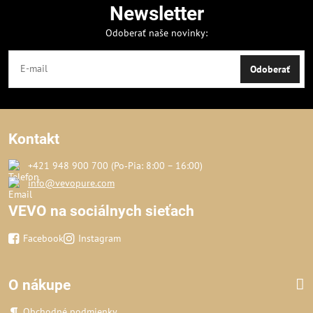
Newsletter
Odoberať naše novinky:
Odoberať
Kontakt
+421 948 900 700 (Po‑Pia: 8:00 – 16:00)
info@vevopure.com
VEVO na sociálnych sieťach
Facebook
Instagram
O nákupe
Obchodné podmienky