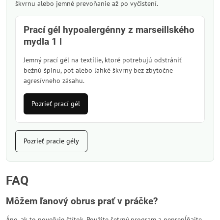
škvrnu alebo jemné prevoňanie až po vyčistení.
Prací gél hypoalergénny z marseillského
mydla 1 l
Jemný prací gél na textílie, ktoré potrebujú odstrániť
bežnú špinu, pot alebo ľahké škvrny bez zbytočne
agresívneho zásahu.
Pozrieť prací gél
Pozrieť pracie gély
FAQ
Môžem ľanový obrus prať v práčke?
Áno, ak to povoľuje štítok. Použite šetrný program a neprepĺňajte