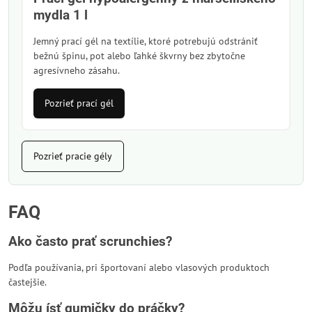
mydla 1 l
Jemný prací gél na textílie, ktoré potrebujú odstrániť
bežnú špinu, pot alebo ľahké škvrny bez zbytočne
agresívneho zásahu.
Pozrieť prací gél
Pozrieť pracie gély
FAQ
Ako často prať scrunchies?
Podľa používania, pri športovaní alebo vlasových produktoch
častejšie.
Môžu ísť gumičky do práčky?