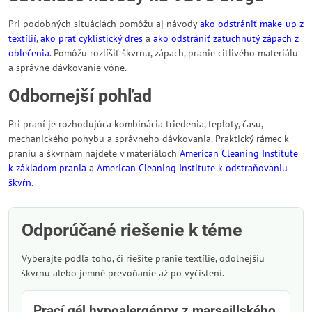
Pri podobných situáciách pomôžu aj návody
ako odstrániť make-up z
textílií
,
ako prať cyklistický dres
a
ako odstrániť zatuchnutý zápach z
oblečenia
. Pomôžu rozlíšiť škvrnu, zápach, pranie citlivého materiálu
a správne dávkovanie vône.
Odbornejší pohľad
Pri praní je rozhodujúca kombinácia triedenia, teploty, času,
mechanického pohybu a správneho dávkovania. Praktický rámec k
praniu a škvrnám nájdete v materiáloch
American Cleaning Institute
k základom prania
a
American Cleaning Institute k odstraňovaniu
škvŕn
.
Odporúčané riešenie k téme
Vyberajte podľa toho, či riešite pranie textílie, odolnejšiu
škvrnu alebo jemné prevoňanie až po vyčistení.
Prací gél hypoalergénny z marseillského