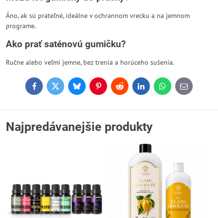
Áno, ak sú prateľné, ideálne v ochrannom vrecku a na jemnom
programe.
Ako prať saténovú gumičku?
Ručne alebo veľmi jemne, bez trenia a horúceho sušenia.
Facebook
Twitter
Bluesky
Pinterest
Reddit
LinkedIn
WhatsApp
E-
mail
Najpredávanejšie produkty