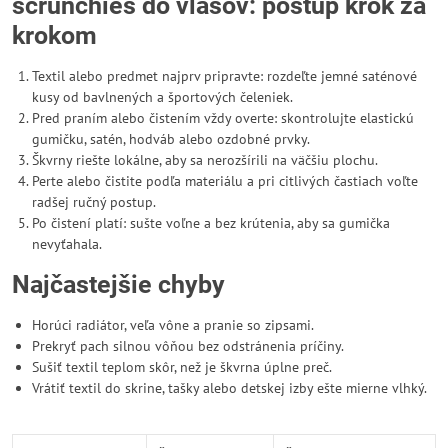
scrunchies do vlasov: postup krok za
krokom
Textil alebo predmet najprv pripravte: rozdeľte jemné saténové
kusy od bavlnených a športových čeleniek.
Pred praním alebo čistením vždy overte: skontrolujte elastickú
gumičku, satén, hodváb alebo ozdobné prvky.
Škvrny riešte lokálne, aby sa nerozšírili na väčšiu plochu.
Perte alebo čistite podľa materiálu a pri citlivých častiach voľte
radšej ručný postup.
Po čistení platí: sušte voľne a bez krútenia, aby sa gumička
nevyťahala.
Najčastejšie chyby
Horúci radiátor, veľa vône a pranie so zipsami.
Prekryť pach silnou vôňou bez odstránenia príčiny.
Sušiť textil teplom skôr, než je škvrna úplne preč.
Vrátiť textil do skrine, tašky alebo detskej izby ešte mierne vlhký.