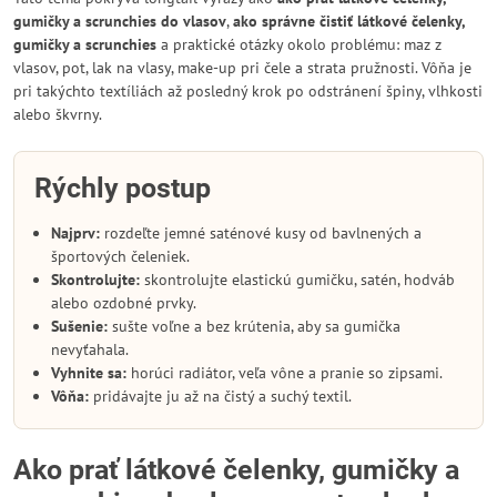
gumičky a scrunchies do vlasov
,
ako správne čistiť látkové čelenky,
gumičky a scrunchies
a praktické otázky okolo problému: maz z
vlasov, pot, lak na vlasy, make-up pri čele a strata pružnosti. Vôňa je
pri takýchto textíliách až posledný krok po odstránení špiny, vlhkosti
alebo škvrny.
Rýchly postup
Najprv:
rozdeľte jemné saténové kusy od bavlnených a
športových čeleniek.
Skontrolujte:
skontrolujte elastickú gumičku, satén, hodváb
alebo ozdobné prvky.
Sušenie:
sušte voľne a bez krútenia, aby sa gumička
nevyťahala.
Vyhnite sa:
horúci radiátor, veľa vône a pranie so zipsami.
Vôňa:
pridávajte ju až na čistý a suchý textil.
Ako prať látkové čelenky, gumičky a