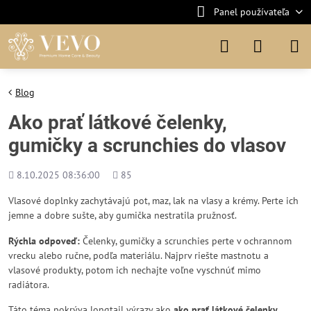
Panel používateľa
Blog
Ako prať látkové čelenky,
gumičky a scrunchies do vlasov
Pridané
Počet
8.10.2025 08:36:00
85
zobrazení
Vlasové doplnky zachytávajú pot, maz, lak na vlasy a krémy. Perte ich
jemne a dobre sušte, aby gumička nestratila pružnosť.
Rýchla odpoveď:
Čelenky, gumičky a scrunchies perte v ochrannom
vrecku alebo ručne, podľa materiálu. Najprv riešte mastnotu a
vlasové produkty, potom ich nechajte voľne vyschnúť mimo
radiátora.
Táto téma pokrýva longtail výrazy ako
ako prať látkové čelenky,