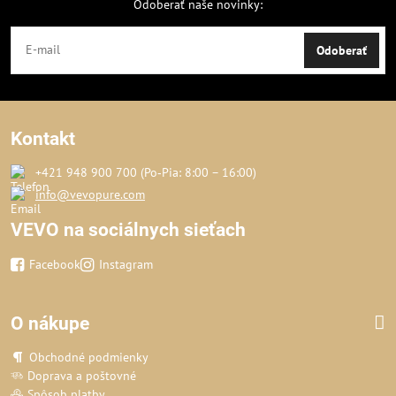
Odoberať naše novinky:
Odoberať
Kontakt
+421 948 900 700 (Po‑Pia: 8:00 – 16:00)
info@vevopure.com
VEVO na sociálnych sieťach
Facebook
Instagram
O nákupe
Obchodné podmienky
Doprava a poštovné
Spôsob platby