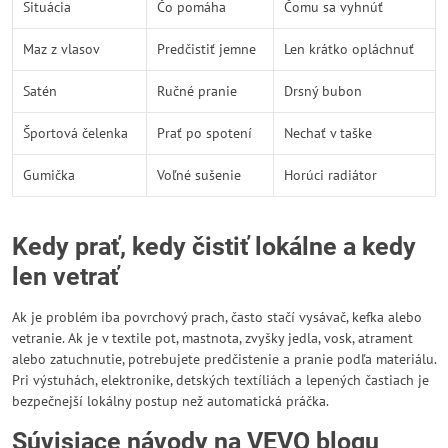
Situácia
Čo pomáha
Čomu sa vyhnúť
Maz z vlasov
Predčistiť jemne
Len krátko opláchnuť
Satén
Ručné pranie
Drsný bubon
Športová čelenka
Prať po spotení
Nechať v taške
Gumička
Voľné sušenie
Horúci radiátor
Kedy prať, kedy čistiť lokálne a kedy
len vetrať
Ak je problém iba povrchový prach, často stačí vysávač, kefka alebo
vetranie. Ak je v textile pot, mastnota, zvyšky jedla, vosk, atrament
alebo zatuchnutie, potrebujete predčistenie a pranie podľa materiálu.
Pri výstuhách, elektronike, detských textíliách a lepených častiach je
bezpečnejší lokálny postup než automatická práčka.
Súvisiace návody na VEVO blogu