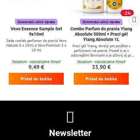
2%
Slovenská ručná výroba
Slovenská ručná výroba
Vevo Essence Sample Set
Combo Parfum do prania Ylang
9x10ml
Absolute 500ml + Prací gél
Ylang Absolute 1L
Sada vzoriek parfumov do prania Vevo
Natural 6 x 10ml a Vevo Premium 3 x
Prací gél Ylang, skvelý pre použitie s
10 ml
parfumami na pranie. Poradí si aj s
odolnejšími škvrnami a je účinný aj pri
nízkych teplotách
Skladom - odosielame ihneď
Skladom - odosielame ihneď
9,49 €
33,90 €
Pridať do košíka
Pridať do košíka
Newsletter