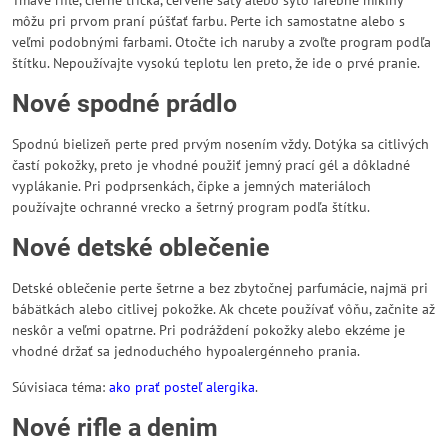
Tmavé rifle, čierne tričká, červené šaty alebo sýto farebné mikiny
môžu pri prvom praní púšťať farbu. Perte ich samostatne alebo s
veľmi podobnými farbami. Otočte ich naruby a zvoľte program podľa
štítku. Nepoužívajte vysokú teplotu len preto, že ide o prvé pranie.
Nové spodné prádlo
Spodnú bielizeň perte pred prvým nosením vždy. Dotýka sa citlivých
častí pokožky, preto je vhodné použiť jemný prací gél a dôkladné
vyplákanie. Pri podprsenkách, čipke a jemných materiáloch
používajte ochranné vrecko a šetrný program podľa štítku.
Nové detské oblečenie
Detské oblečenie perte šetrne a bez zbytočnej parfumácie, najmä pri
bábätkách alebo citlivej pokožke. Ak chcete používať vôňu, začnite až
neskôr a veľmi opatrne. Pri podráždení pokožky alebo ekzéme je
vhodné držať sa jednoduchého hypoalergénneho prania.
Súvisiaca téma:
ako prať posteľ alergika
.
Nové rifle a denim