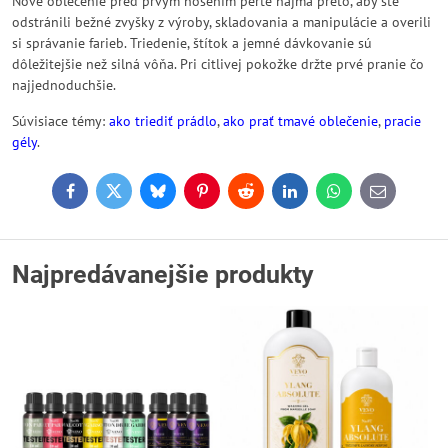
Nové oblečenie pred prvým nosením perte najmä preto, aby ste
odstránili bežné zvyšky z výroby, skladovania a manipulácie a overili
si správanie farieb. Triedenie, štítok a jemné dávkovanie sú
dôležitejšie než silná vôňa. Pri citlivej pokožke držte prvé pranie čo
najjednoduchšie.
Súvisiace témy:
ako triediť prádlo
,
ako prať tmavé oblečenie
,
pracie
gély
.
Facebook
Twitter
Bluesky
Pinterest
Reddit
LinkedIn
WhatsApp
E-
mail
Najpredávanejšie produkty