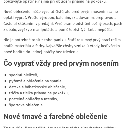
používajte opatrne, najmä pri oblečení priamo na pokožku.
Nové oblečenie môže vyzerať čisté, ale pred prvým nosením sa ho
oplatí vyprať. Prešlo výrobou, balením, skladovaním, prepravou a
často aj skúšaním v predajni. Prvé pranie odstráni bežný prach, pach
z obalu, zvyšky z manipulácie a pomôže zistiť, či farba nepúšťa.
Nie je potrebné robiť z toho paniku. Stačí rozumný prvý prací režim
podľa materiálu a farby. Najväčšie chyby vznikajú vtedy, keď všetko
nové hodíte do jednej práčky bez triedenia.
Čo vyprať vždy pred prvým nosením
spodnú bielizeň,
pyžamá a oblečenie na spanie,
detské a bábätkovské oblečenie,
tričká a tielka priamo na pokožku,
posteľné obliečky a uteráky,
športové oblečenie.
Nové tmavé a farebné oblečenie