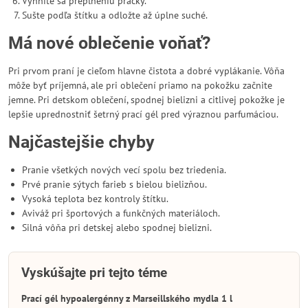
Vyhnite sa preplneniu práčky.
Sušte podľa štítku a odložte až úplne suché.
Má nové oblečenie voňať?
Pri prvom praní je cieľom hlavne čistota a dobré vyplákanie. Vôňa
môže byť príjemná, ale pri oblečení priamo na pokožku začnite
jemne. Pri detskom oblečení, spodnej bielizni a citlivej pokožke je
lepšie uprednostniť šetrný prací gél pred výraznou parfumáciou.
Najčastejšie chyby
Pranie všetkých nových vecí spolu bez triedenia.
Prvé pranie sýtych farieb s bielou bielizňou.
Vysoká teplota bez kontroly štítku.
Aviváž pri športových a funkčných materiáloch.
Silná vôňa pri detskej alebo spodnej bielizni.
Vyskúšajte pri tejto téme
Prací gél hypoalergénny z Marseillského mydla 1 l