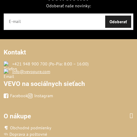
Odoberať naše novinky:
Odoberať
Kontakt
+421 948 900 700 (Po‑Pia: 8:00 – 16:00)
info@vevopure.com
VEVO na sociálnych sieťach
Facebook
Instagram
O nákupe
Obchodné podmienky
Doprava a poštovné