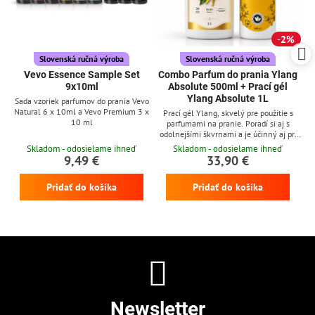
2%
Slovenská ručná výroba
Slovenská ručná výroba
Vevo Essence Sample Set
Combo Parfum do prania Ylang
9x10ml
Absolute 500ml + Prací gél
Ylang Absolute 1L
Sada vzoriek parfumov do prania Vevo
Natural 6 x 10ml a Vevo Premium 3 x
Prací gél Ylang, skvelý pre použitie s
10 ml
parfumami na pranie. Poradí si aj s
odolnejšími škvrnami a je účinný aj pri
nízkych teplotách
Skladom - odosielame ihneď
Skladom - odosielame ihneď
9,49 €
33,90 €
Pridať do košíka
Pridať do košíka
Newsletter