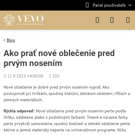
Panel používateľa
Blog
Ako prať nové oblečenie pred
prvým nosením
Pridané
Počet
11.9.2025 14:00:00
105
zobrazení
Nové oblečenie je dobré pred prvým nosením vyprať. Ako
postupovať pri tričkách, spodnej bielizni, detskom oblečení, rifliach a
jemných materiáloch.
Rýchla odpoveď:
Nové oblečenie pred prvým nosením perte podľa
štítku, oddelene alebo s podobnými farbami. Tmavé a výrazné farby
perte prvýkrát samostatne, spodnú bielizeň a detské oblečenie perte
šetrne a jemné materiály neperte na univerzálnom programe. Vôňu