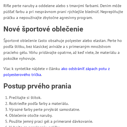
Rifle perte naruby a oddelene alebo s tmavými farbami. Denim môže
púšťať farbu a pri nesprávnom praní rýchlejšie blednúť. Nepreplňujte
práčku a nepoužívajte zbytočne agresívny program.
Nové športové oblečenie
Športové oblečenie často obsahuje polyester alebo elastan. Perte ho
podľa štítku, bez klasickej aviváže a s primeraným množstvom
pracieho gélu. Vôňu pridávajte opatrne, až keď viete, že materiálu a
pokožke vyhovuje.
Viac k syntetike nájdete v článku
ako odstrániť zápach potu z
polyesterového trička
.
Postup prvého prania
Prečítajte si štítok.
Roztrieďte podľa farby a materiálu.
Výrazné farby perte prvýkrát samostatne.
Oblečenie otočte naruby.
Použite jemný prací gél a primerané dávkovanie.