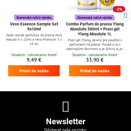
2%
Slovenská ručná výroba
Slovenská ručná výroba
Vevo Essence Sample Set
Combo Parfum do prania Ylang
9x10ml
Absolute 500ml + Prací gél
Ylang Absolute 1L
Sada vzoriek parfumov do prania Vevo
Natural 6 x 10ml a Vevo Premium 3 x
Prací gél Ylang, skvelý pre použitie s
10 ml
parfumami na pranie. Poradí si aj s
odolnejšími škvrnami a je účinný aj pri
nízkych teplotách
Skladom - odosielame ihneď
Skladom - odosielame ihneď
9,49 €
33,90 €
Pridať do košíka
Pridať do košíka
Newsletter
Odoberať naše novinky: