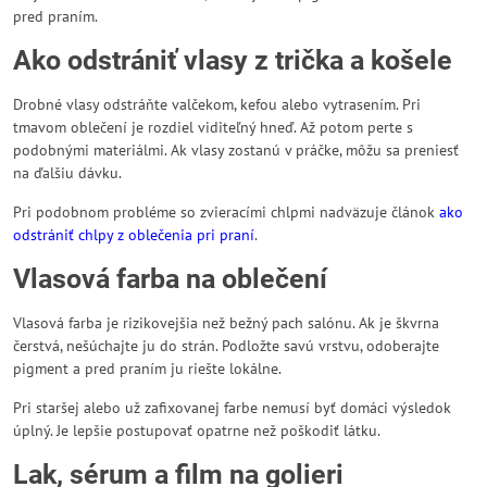
pred praním.
Ako odstrániť vlasy z trička a košele
Drobné vlasy odstráňte valčekom, kefou alebo vytrasením. Pri
tmavom oblečení je rozdiel viditeľný hneď. Až potom perte s
podobnými materiálmi. Ak vlasy zostanú v práčke, môžu sa preniesť
na ďalšiu dávku.
Pri podobnom probléme so zvieracími chlpmi nadväzuje článok
ako
odstrániť chlpy z oblečenia pri praní
.
Vlasová farba na oblečení
Vlasová farba je rizikovejšia než bežný pach salónu. Ak je škvrna
čerstvá, nešúchajte ju do strán. Podložte savú vrstvu, odoberajte
pigment a pred praním ju riešte lokálne.
Pri staršej alebo už zafixovanej farbe nemusí byť domáci výsledok
úplný. Je lepšie postupovať opatrne než poškodiť látku.
Lak, sérum a film na golieri