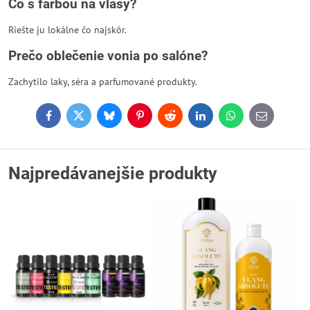
Čo s farbou na vlasy?
Riešte ju lokálne čo najskôr.
Prečo oblečenie vonia po salóne?
Zachytilo laky, séra a parfumované produkty.
Facebook
Twitter
Bluesky
Pinterest
Reddit
LinkedIn
WhatsApp
E-
mail
Najpredávanejšie produkty