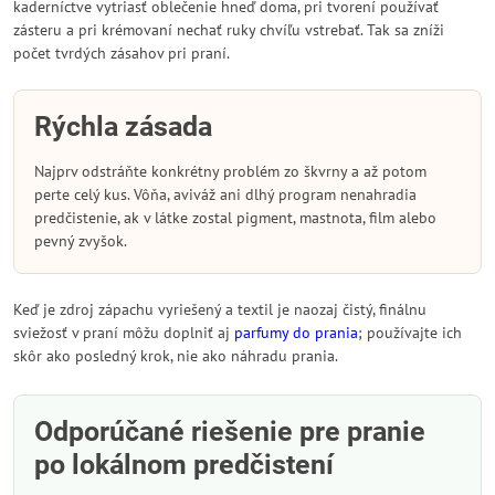
kaderníctve vytriasť oblečenie hneď doma, pri tvorení používať
zásteru a pri krémovaní nechať ruky chvíľu vstrebať. Tak sa zníži
počet tvrdých zásahov pri praní.
Rýchla zásada
Najprv odstráňte konkrétny problém zo škvrny a až potom
perte celý kus. Vôňa, aviváž ani dlhý program nenahradia
predčistenie, ak v látke zostal pigment, mastnota, film alebo
pevný zvyšok.
Keď je zdroj zápachu vyriešený a textil je naozaj čistý, finálnu
sviežosť v praní môžu doplniť aj
parfumy do prania
; používajte ich
skôr ako posledný krok, nie ako náhradu prania.
Odporúčané riešenie pre pranie
po lokálnom predčistení