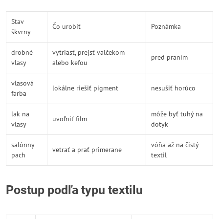
Stav
Čo urobiť
Poznámka
škvrny
drobné
vytriasť, prejsť valčekom
pred praním
vlasy
alebo kefou
vlasová
lokálne riešiť pigment
nesušiť horúco
farba
lak na
môže byť tuhý na
uvoľniť film
vlasy
dotyk
salónny
vôňa až na čistý
vetrať a prať primerane
pach
textil
Postup podľa typu textilu