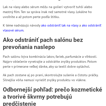
Lak na vlasy alebo sérum môžu na golieri vytvoriť tuhší alebo
mastný film. Ten sa správa inak než samotné vlasy. Lokálne ho
uvoľnite a až potom perte podľa štítku.
K téme nadväzujú návody
ako odstrániť lak na vlasy
a
ako odstrániť
vlasové sérum
.
Ako odstrániť pach salónu bez
prevoňania naslepo
Pach salónu býva kombinácia lakov, farieb, parfumácie a vlhkosti.
Najprv oblečenie vyvetrajte a odstráňte zvyšky produktov. Potom
perte v primerane veľkej dávke, aby sa textil dobre opláchol.
Ak pach zostane aj po praní, skontrolujte sušenie a čistotu práčky.
Silnejšia vôňa nemusí vyriešiť zvyšky produktu vo vlákne.
Odbornejší pohľad: prečo kozmetické
a tvorivé škvrny potrebujú
predčistenie