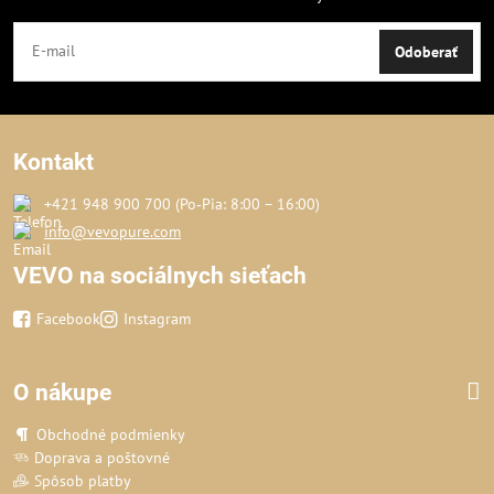
Odoberať
Kontakt
+421 948 900 700 (Po‑Pia: 8:00 – 16:00)
info@vevopure.com
VEVO na sociálnych sieťach
Facebook
Instagram
O nákupe
Obchodné podmienky
Doprava a poštovné
Spôsob platby