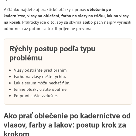
V článku nájdete aj praktické otázky z praxe:
oblečenie po
kaderníctve, vlasy na oblečení, farba na vlasy na tričku, lak na vlasy
na košeli
. Prakticky ide o to, aby sa škvrna alebo pach najprv vyriešili
odborne a až potom sa textil príjemne prevoňal.
Rýchly postup podľa typu
problému
Vlasy odstráňte pred praním.
Farbu na vlasy riešte rýchlo.
Lak a sérum môžu nechať film.
Jemné blúzky čistite opatrne.
Po praní sušte vzdušne.
Ako prať oblečenie po kaderníctve od
vlasov, farby a lakov: postup krok za
krokom