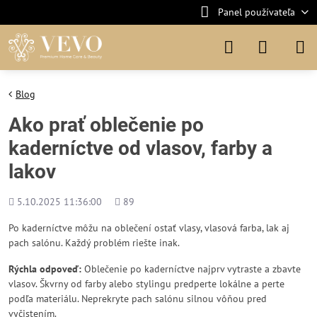
Panel používateľa
Blog
Ako prať oblečenie po
kaderníctve od vlasov, farby a
lakov
Pridané
Počet
5.10.2025 11:36:00
89
zobrazení
Po kaderníctve môžu na oblečení ostať vlasy, vlasová farba, lak aj
pach salónu. Každý problém riešte inak.
Rýchla odpoveď:
Oblečenie po kaderníctve najprv vytraste a zbavte
vlasov. Škvrny od farby alebo stylingu predperte lokálne a perte
podľa materiálu. Neprekryte pach salónu silnou vôňou pred
vyčistením.