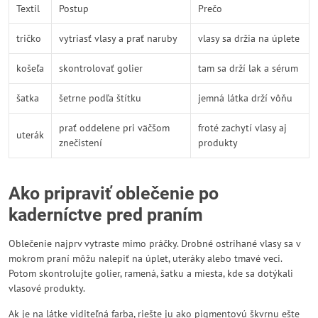
Textil
Postup
Prečo
tričko
vytriasť vlasy a prať naruby
vlasy sa držia na úplete
košeľa
skontrolovať golier
tam sa drží lak a sérum
šatka
šetrne podľa štítku
jemná látka drží vôňu
prať oddelene pri väčšom
froté zachytí vlasy aj
uterák
znečistení
produkty
Ako pripraviť oblečenie po
kaderníctve pred praním
Oblečenie najprv vytraste mimo práčky. Drobné ostrihané vlasy sa v
mokrom praní môžu nalepiť na úplet, uteráky alebo tmavé veci.
Potom skontrolujte golier, ramená, šatku a miesta, kde sa dotýkali
vlasové produkty.
Ak je na látke viditeľná farba, riešte ju ako pigmentovú škvrnu ešte