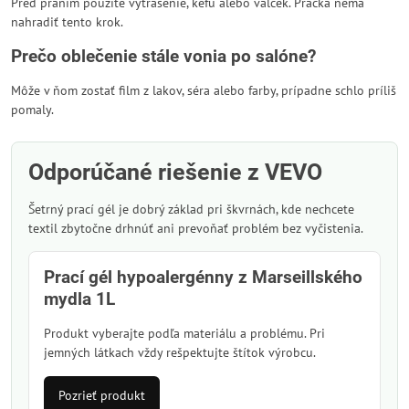
Pred praním použite vytrasenie, kefu alebo valček. Práčka nemá
nahradiť tento krok.
Prečo oblečenie stále vonia po salóne?
Môže v ňom zostať film z lakov, séra alebo farby, prípadne schlo príliš
pomaly.
Odporúčané riešenie z VEVO
Šetrný prací gél je dobrý základ pri škvrnách, kde nechcete
textil zbytočne drhnúť ani prevoňať problém bez vyčistenia.
Prací gél hypoalergénny z Marseillského
mydla 1L
Produkt vyberajte podľa materiálu a problému. Pri
jemných látkach vždy rešpektujte štítok výrobcu.
Pozrieť produkt