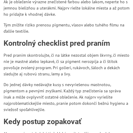
Ak je oblečenie výrazne znečistené farbou alebo lakom, neperte ho s
jemnou bielizňou a uterákmi. Najprv riešte lokálne miesta a až potom
ho pridajte k vhodnej dávke.
Tým znížite riziko prenosu pigmentu, vlasov alebo tuhého filmu na
ďalšie textílie.
Kontrolný checklist pred praním
Pred praním skontrolujte, či na látke nezostal objem škvrny, či miesto
nie je mastné alebo lepkavé, či sa pigment nerozpíja a či štítok
povoľuje zvolený program. Pri golieri, rukávoch, šáloch a dekách
sledujte aj rubovú stranu, lemy a švy.
Do jednej dávky nedávajte kusy s nevyriešenou mastnotou,
pigmentom a pevnými zvyškami. Každý typ znečistenia sa správa
inak a môže ovplyvniť ostatné oblečenie. Ak najprv vyriešite
najproblematickejšie miesto, pranie potom dokončí bežnú hygienu a
sviežosť spoľahlivejšie.
Kedy postup zopakovať