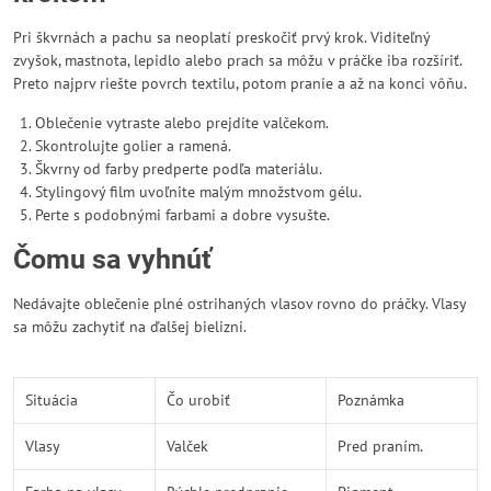
Pri škvrnách a pachu sa neoplatí preskočiť prvý krok. Viditeľný
zvyšok, mastnota, lepidlo alebo prach sa môžu v práčke iba rozšíriť.
Preto najprv riešte povrch textilu, potom pranie a až na konci vôňu.
Oblečenie vytraste alebo prejdite valčekom.
Skontrolujte golier a ramená.
Škvrny od farby predperte podľa materiálu.
Stylingový film uvoľnite malým množstvom gélu.
Perte s podobnými farbami a dobre vysušte.
Čomu sa vyhnúť
Nedávajte oblečenie plné ostrihaných vlasov rovno do práčky. Vlasy
sa môžu zachytiť na ďalšej bielizni.
Situácia
Čo urobiť
Poznámka
Vlasy
Valček
Pred praním.