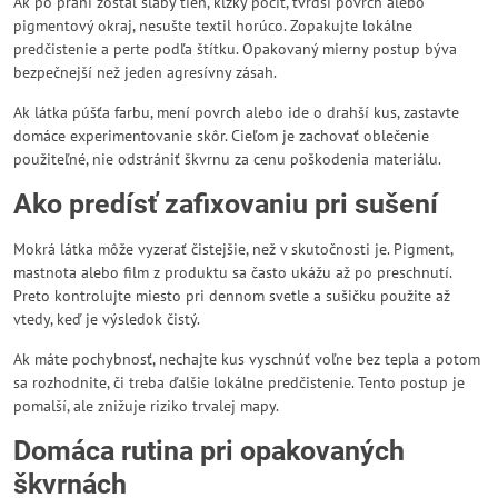
Ak po praní zostal slabý tieň, klzký pocit, tvrdší povrch alebo
pigmentový okraj, nesušte textil horúco. Zopakujte lokálne
predčistenie a perte podľa štítku. Opakovaný mierny postup býva
bezpečnejší než jeden agresívny zásah.
Ak látka púšťa farbu, mení povrch alebo ide o drahší kus, zastavte
domáce experimentovanie skôr. Cieľom je zachovať oblečenie
použiteľné, nie odstrániť škvrnu za cenu poškodenia materiálu.
Ako predísť zafixovaniu pri sušení
Mokrá látka môže vyzerať čistejšie, než v skutočnosti je. Pigment,
mastnota alebo film z produktu sa často ukážu až po preschnutí.
Preto kontrolujte miesto pri dennom svetle a sušičku použite až
vtedy, keď je výsledok čistý.
Ak máte pochybnosť, nechajte kus vyschnúť voľne bez tepla a potom
sa rozhodnite, či treba ďalšie lokálne predčistenie. Tento postup je
pomalší, ale znižuje riziko trvalej mapy.
Domáca rutina pri opakovaných
škvrnách