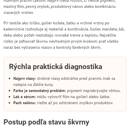
hlavným pracím cyklom. Najprv treba rozlíšiť, či riešite pigment,
mastný film, pevný zvyšok, produktový nános alebo kombináciu
viacerých vrstiev.
Pri textile ako tričko, golier košele, šatku a vrchné vrstvy po
kaderníctve rozhoduje aj materiál a konštrukcia. Golier, manžeta, šál,
deka alebo poťah neznášajú rovnaké trenie a teplotu. Najväčšie
riziko je zafixovať škvrnu nevhodným prvým krokom: prať všetko
naraz bez vytrasenia vlasov a kontroly farebných škvŕn.
Rýchla praktická diagnostika
Najprv vlasy:
drobné vlasy odstráňte pred praním, inak sa
nalepia na ďalšie kusy.
Farba je samostatný problém:
pigment neprekrývajte vôňou.
Lak a sérum:
môžu vytvoriť film na golieri alebo šatke.
Pach salónu:
riešte až po odstránení zvyškov produktov.
Postup podľa stavu škvrny