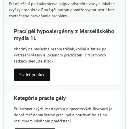
Pri oblečení po kaderníctve najprv odstráňte vlasy a lokálne
zvyšky produktov. Prací gél potom pomôže vyprať textil bez
zbytočného prevoňania problému.
Prací gél hypoalergénny z Marseillského
mydla 1L
Vhodný na následné pranie tričiek, košieľ a šatiek po
vytrasení vlasov a lokálnom predčistení. Pri jemných
šatkách sledujte štítok.
Pozrieť produkt
Kategória pracie gély
Pri kozmetických, mastných a pigmentových škvrnách je
dobré mať doma šetrný prací gél a používať ho až po
rozumnom lokálnom predčistení.