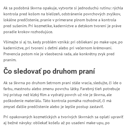
Ak sa podobná škvrna opakuje, vytvorte si jednoduchú rutinu: rýchla
kontrola pred košom na bielizeň, odstránenie povrchových zvyškov,
lokálne predčistenie, pranie v primerane plnom bubne a kontrola
pred sušením. Pri kozmetike, kaderníctve a detskom tvorení je práve
poradie krokov rozhodujúce.
Všímajte si aj to, kedy problém vzniká: pri obliekaní po make-upe, po
kaderníctve, pri tvorení s deťmi alebo pri večernom krémovaní.
Prevencia potom nie je všeobecná rada, ale konkrétny zvyk pred
praním.
Čo sledovať po druhom praní
Ak sa škvrna po druhom šetrnom praní stále vracia, sledujte, či ide o
farbu, mastnotu alebo zmenu povrchu látky. Farebný tieň potrebuje
iný prístup než klzký film a vydratý povrch už nie je škvrna, ale
poškodenie materiálu. Táto kontrola pomáha rozhodnúť, či má
zmysel ďalšie predčistenie alebo je lepšie postup zastaviť.
Pri opakovaných kozmetických a tvorivých škvrnách sa oplatí upraviť
aj bežné návyky: obliekať košeľu až po usadení make-upu, po