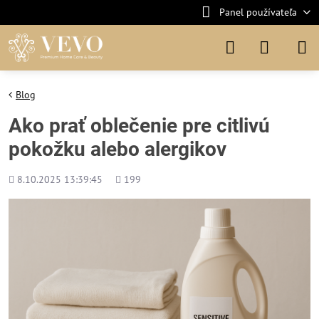
Panel používateľa
Blog
Ako prať oblečenie pre citlivú
pokožku alebo alergikov
Pridané
Počet
8.10.2025 13:39:45
199
zobrazení