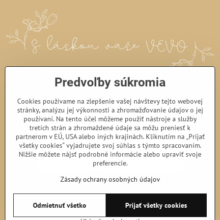
Predvoľby súkromia
Cookies používame na zlepšenie vašej návštevy tejto webovej
stránky, analýzu jej výkonnosti a zhromažďovanie údajov o jej
používaní. Na tento účel môžeme použiť nástroje a služby
tretích strán a zhromaždené údaje sa môžu preniesť k
partnerom v EÚ, USA alebo iných krajinách. Kliknutím na „Prijať
všetky cookies“ vyjadrujete svoj súhlas s týmto spracovaním.
Nižšie môžete nájsť podrobné informácie alebo upraviť svoje
preferencie.
Zásady ochrany osobných údajov
©
2026
Copyright
Odmietnuť všetko
Prijať všetky cookies
Predvoľby súkromia
Zásady ochrany osobných údajov
Podmienky používania