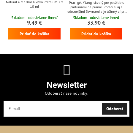
Natural 6 x 10ml a Vevo Premium 3 x
Prací gél Ylang, skvelý pre použitie s
10 ml
parfumami na pranie. Poradí si aj s
odolnejšími škvrnami a je účinný aj pri
nízkych teplotách
Skladom - odosielame ihneď
Skladom - odosielame ihneď
9,49 €
33,90 €
Pridať do košíka
Pridať do košíka
Newsletter
Odoberať naše novinky:
Odoberať