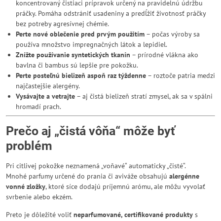
koncentrovaný čistiaci prípravok určený na pravidelnú údržbu
práčky. Pomáha odstrániť usadeniny a predĺžiť životnosť práčky
bez potreby agresívnej chémie.
Perte nové oblečenie pred prvým použitím
– počas výroby sa
používa množstvo impregnačných látok a lepidiel.
Znížte používanie syntetických tkanín
– prírodné vlákna ako
bavlna či bambus sú lepšie pre pokožku.
Perte posteľnú bielizeň aspoň raz týždenne
– roztoče patria medzi
najčastejšie alergény.
Vysávajte a vetrajte
– aj čistá bielizeň stratí zmysel, ak sa v spálni
hromadí prach.
Prečo aj „čistá vôňa“ môže byť
problém
Pri citlivej pokožke neznamená „voňavé“ automaticky „čisté“.
Mnohé parfumy určené do prania či aviváže obsahujú
alergénne
vonné zložky
, ktoré síce dodajú príjemnú arómu, ale môžu vyvolať
svrbenie alebo ekzém.
Preto je dôležité voliť
neparfumované, certifikované produkty
s