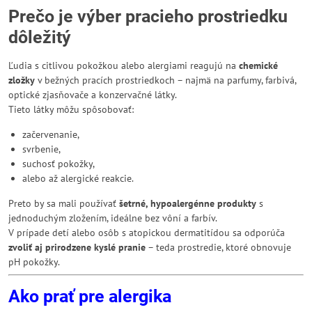
Prečo je výber pracieho prostriedku
dôležitý
Ľudia s citlivou pokožkou alebo alergiami reagujú na
chemické
zložky
v bežných pracích prostriedkoch – najmä na parfumy, farbivá,
optické zjasňovače a konzervačné látky.
Tieto látky môžu spôsobovať:
začervenanie,
svrbenie,
suchosť pokožky,
alebo až alergické reakcie.
Preto by sa mali používať
šetrné, hypoalergénne produkty
s
jednoduchým zložením, ideálne bez vôní a farbív.
V prípade detí alebo osôb s atopickou dermatitídou sa odporúča
zvoliť aj prirodzene kyslé pranie
– teda prostredie, ktoré obnovuje
pH pokožky.
Ako prať pre alergika