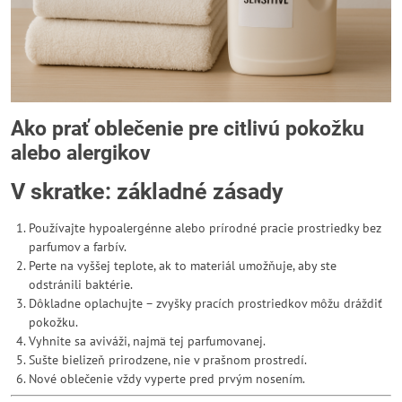
Ako prať oblečenie pre citlivú pokožku
alebo alergikov
V skratke: základné zásady
Používajte hypoalergénne alebo prírodné pracie prostriedky bez
parfumov a farbív.
Perte na vyššej teplote, ak to materiál umožňuje, aby ste
odstránili baktérie.
Dôkladne oplachujte – zvyšky pracích prostriedkov môžu dráždiť
pokožku.
Vyhnite sa aviváži, najmä tej parfumovanej.
Sušte bielizeň prirodzene, nie v prašnom prostredí.
Nové oblečenie vždy vyperte pred prvým nosením.