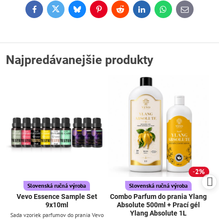
Facebook
Twitter
Bluesky
Pinterest
Reddit
LinkedIn
WhatsApp
E-
mail
Najpredávanejšie produkty
2%
Slovenská ručná výroba
Slovenská ručná výroba
Vevo Essence Sample Set
Combo Parfum do prania Ylang
9x10ml
Absolute 500ml + Prací gél
Ylang Absolute 1L
Sada vzoriek parfumov do prania Vevo