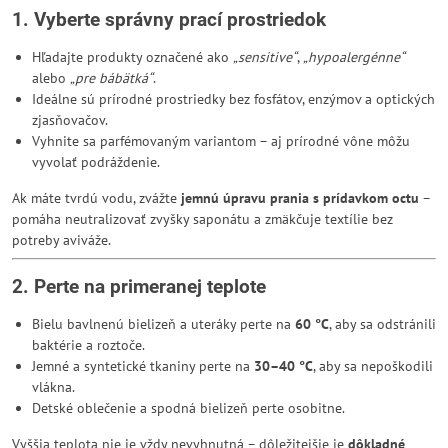
1. Vyberte správny prací prostriedok
Hľadajte produkty označené ako
„sensitive“
,
„hypoalergénne“
alebo
„pre bábätká“
.
Ideálne sú prírodné prostriedky bez fosfátov, enzýmov a optických
zjasňovačov.
Vyhnite sa parfémovaným variantom – aj prírodné vône môžu
vyvolať podráždenie.
Ak máte tvrdú vodu, zvážte
jemnú úpravu prania s prídavkom octu
–
pomáha neutralizovať zvyšky saponátu a zmäkčuje textílie bez
potreby aviváže.
2. Perte na primeranej teplote
Bielu bavlnenú bielizeň a uteráky perte na
60 °C
, aby sa odstránili
baktérie a roztoče.
Jemné a syntetické tkaniny perte na
30–40 °C
, aby sa nepoškodili
vlákna.
Detské oblečenie a spodná bielizeň perte osobitne.
Vyššia teplota nie je vždy nevyhnutná – dôležitejšie je
dôkladné