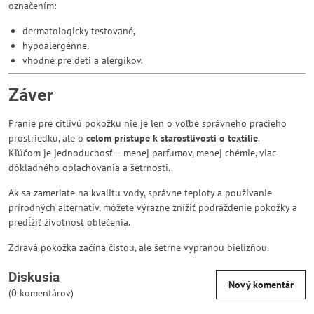
označením:
dermatologicky testované,
hypoalergénne,
vhodné pre deti a alergikov.
Záver
Pranie pre citlivú pokožku nie je len o voľbe správneho pracieho
prostriedku, ale o
celom prístupe k starostlivosti o textílie
.
Kľúčom je jednoduchosť – menej parfumov, menej chémie, viac
dôkladného oplachovania a šetrnosti.
Ak sa zameriate na kvalitu vody, správne teploty a používanie
prírodných alternatív, môžete výrazne znížiť podráždenie pokožky a
predĺžiť životnosť oblečenia.
Zdravá pokožka začína čistou, ale šetrne vypranou bielizňou.
Diskusia
Nový komentár
(0 komentárov)