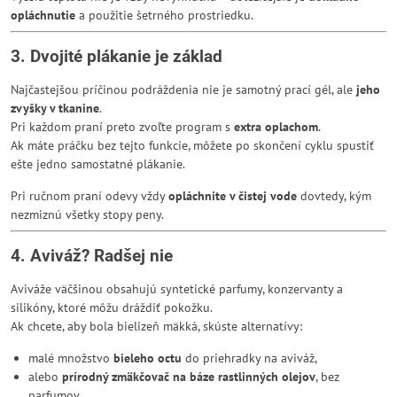
opláchnutie
a použitie šetrného prostriedku.
3. Dvojité plákanie je základ
Najčastejšou príčinou podráždenia nie je samotný prací gél, ale
jeho
zvyšky v tkanine
.
Pri každom praní preto zvoľte program s
extra oplachom
.
Ak máte práčku bez tejto funkcie, môžete po skončení cyklu spustiť
ešte jedno samostatné plákanie.
Pri ručnom praní odevy vždy
opláchnite v čistej vode
dovtedy, kým
nezmiznú všetky stopy peny.
4. Aviváž? Radšej nie
Aviváže väčšinou obsahujú syntetické parfumy, konzervanty a
silikóny, ktoré môžu dráždiť pokožku.
Ak chcete, aby bola bielizeň mäkká, skúste alternatívy:
malé množstvo
bieleho octu
do priehradky na aviváž,
alebo
prírodný zmäkčovač na báze rastlinných olejov
, bez
parfumov.