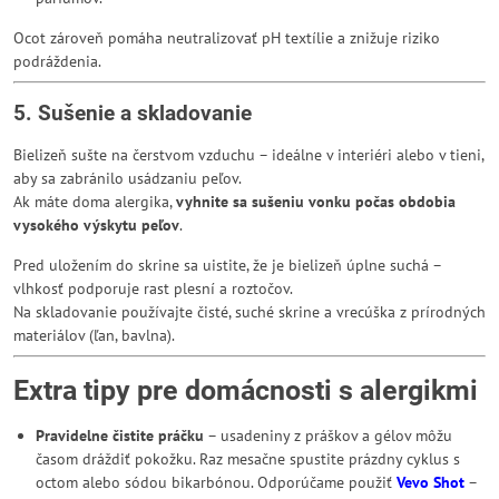
Ocot zároveň pomáha neutralizovať pH textílie a znižuje riziko
podráždenia.
5. Sušenie a skladovanie
Bielizeň sušte na čerstvom vzduchu – ideálne v interiéri alebo v tieni,
aby sa zabránilo usádzaniu peľov.
Ak máte doma alergika,
vyhnite sa sušeniu vonku počas obdobia
vysokého výskytu peľov
.
Pred uložením do skrine sa uistite, že je bielizeň úplne suchá –
vlhkosť podporuje rast plesní a roztočov.
Na skladovanie používajte čisté, suché skrine a vrecúška z prírodných
materiálov (ľan, bavlna).
Extra tipy pre domácnosti s alergikmi
Pravidelne čistite práčku
– usadeniny z práškov a gélov môžu
časom dráždiť pokožku. Raz mesačne spustite prázdny cyklus s
octom alebo sódou bikarbónou. Odporúčame použiť
Vevo Shot
–