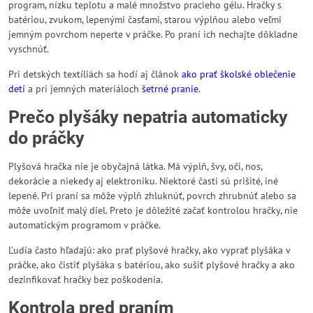
program, nízku teplotu a malé množstvo pracieho gélu. Hračky s
batériou, zvukom, lepenými časťami, starou výplňou alebo veľmi
jemným povrchom neperte v práčke. Po praní ich nechajte dôkladne
vyschnúť.
Pri detských textíliách sa hodí aj článok
ako prať školské oblečenie
detí
a pri jemných materiáloch
šetrné pranie
.
Prečo plyšáky nepatria automaticky
do práčky
Plyšová hračka nie je obyčajná látka. Má výplň, švy, oči, nos,
dekorácie a niekedy aj elektroniku. Niektoré časti sú prišité, iné
lepené. Pri praní sa môže výplň zhluknúť, povrch zhrubnúť alebo sa
môže uvoľniť malý diel. Preto je dôležité začať kontrolou hračky, nie
automatickým programom v práčke.
Ľudia často hľadajú: ako prať plyšové hračky, ako vyprať plyšáka v
práčke, ako čistiť plyšáka s batériou, ako sušiť plyšové hračky a ako
dezinfikovať hračky bez poškodenia.
Kontrola pred praním