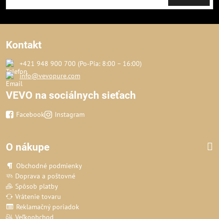
Kontakt
+421 948 900 700 (Po‑Pia: 8:00 – 16:00)
info@vevopure.com
VEVO na sociálnych sieťach
Facebook
Instagram
O nákupe
Obchodné podmienky
Doprava a poštovné
Spôsob platby
Vrátenie tovaru
Reklamačný poriadok
Veľkoobchod