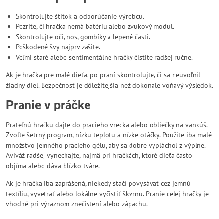
Skontrolujte štítok a odporúčanie výrobcu.
Pozrite, či hračka nemá batériu alebo zvukový modul.
Skontrolujte oči, nos, gombíky a lepené časti.
Poškodené švy najprv zašite.
Veľmi staré alebo sentimentálne hračky čistite radšej ručne.
Ak je hračka pre malé dieťa, po praní skontrolujte, či sa neuvoľnil
žiadny diel. Bezpečnosť je dôležitejšia než dokonale voňavý výsledok.
Pranie v práčke
Prateľnú hračku dajte do pracieho vrecka alebo obliečky na vankúš.
Zvoľte šetrný program, nízku teplotu a nízke otáčky. Použite iba malé
množstvo jemného pracieho gélu, aby sa dobre vypláchol z výplne.
Aviváž radšej vynechajte, najmä pri hračkách, ktoré dieťa často
objíma alebo dáva blízko tváre.
Ak je hračka iba zaprášená, niekedy stačí povysávať cez jemnú
textíliu, vyvetrať alebo lokálne vyčistiť škvrnu. Pranie celej hračky je
vhodné pri výraznom znečistení alebo zápachu.