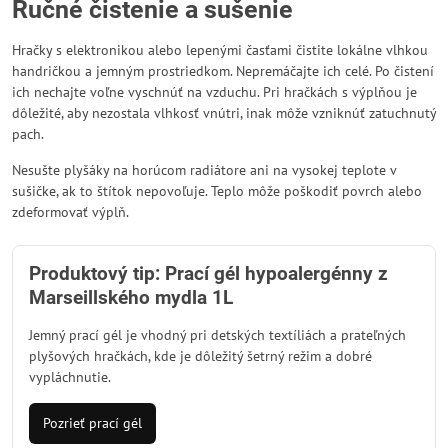
Ručné čistenie a sušenie
Hračky s elektronikou alebo lepenými časťami čistite lokálne vlhkou
handričkou a jemným prostriedkom. Nepremáčajte ich celé. Po čistení
ich nechajte voľne vyschnúť na vzduchu. Pri hračkách s výplňou je
dôležité, aby nezostala vlhkosť vnútri, inak môže vzniknúť zatuchnutý
pach.
Nesušte plyšáky na horúcom radiátore ani na vysokej teplote v
sušičke, ak to štítok nepovoľuje. Teplo môže poškodiť povrch alebo
zdeformovať výplň.
Produktový tip: Prací gél hypoalergénny z
Marseillského mydla 1L
Jemný prací gél je vhodný pri detských textíliách a prateľných
plyšových hračkách, kde je dôležitý šetrný režim a dobré
vypláchnutie.
Pozrieť prací gél