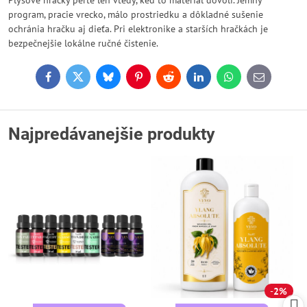
Plyšové hračky perte len vtedy, keď to materiál dovolí. Jemný
program, pracie vrecko, málo prostriedku a dôkladné sušenie
ochránia hračku aj dieťa. Pri elektronike a starších hračkách je
bezpečnejšie lokálne ručné čistenie.
Facebook
Twitter
Bluesky
Pinterest
Reddit
LinkedIn
WhatsApp
E-
mail
Najpredávanejšie produkty
2%