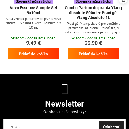
Slovenská ručná výroba
Slovenská ručná výroba
Vevo Essence Sample Set
Combo Parfum do prania Ylang
9x10ml
Absolute 500ml + Prací gél
Ylang Absolute 1L
Sada vzoriek parfumov do prania Vevo
Natural 6 x 10ml a Vevo Premium 3 x
Prací gél Ylang, skvelý pre použitie s
10 ml
parfumami na pranie. Poradí si aj s
odolnejšími škvrnami a je účinný aj pri
nízkych teplotách
Skladom - odosielame ihneď
Skladom - odosielame ihneď
9,49 €
33,90 €
Pridať do košíka
Pridať do košíka
Newsletter
Odoberať naše novinky:
Odoberať