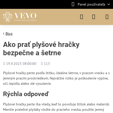
Panel používateľa
Blog
Ako prať plyšové hračky
bezpečne a šetrne
Pridané
Počet
19.9.2025 08:00:00
113
zobrazení
Plyšové hračky perte podľa štítku, ideálne šetrne, v pracom vrecku a s
jemným pracím prostriedkom. Najväčšie riziko je poškodenie výplne,
očí, lepidla alebo zlé vysušenie.
Rýchla odpoveď
Plyšové hračky perte iba vtedy, keď to povoľuje štítok alebo materiál.
Menšie prateľné plyšáky vložte do pracieho vrecka, použite jemný