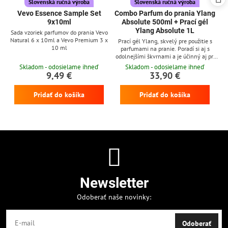
Slovenská ručná výroba
Slovenská ručná výroba
Vevo Essence Sample Set
Combo Parfum do prania Ylang
9x10ml
Absolute 500ml + Prací gél
Ylang Absolute 1L
Sada vzoriek parfumov do prania Vevo
Natural 6 x 10ml a Vevo Premium 3 x
Prací gél Ylang, skvelý pre použitie s
10 ml
parfumami na pranie. Poradí si aj s
odolnejšími škvrnami a je účinný aj pri
nízkych teplotách
Skladom - odosielame ihneď
Skladom - odosielame ihneď
9,49 €
33,90 €
Pridať do košíka
Pridať do košíka
Newsletter
Odoberať naše novinky:
Odoberať