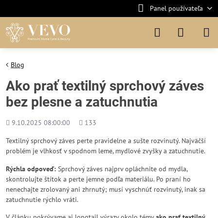
Panel používateľa
Blog
Ako prať textilný sprchový záves
bez plesne a zatuchnutia
Pridané
Počet
9.10.2025 08:00:00
133
zobrazení
Textilný sprchový záves perte pravidelne a sušte rozvinutý. Najväčší
problém je vlhkosť v spodnom leme, mydlové zvyšky a zatuchnutie.
Rýchla odpoveď:
Sprchový záves najprv opláchnite od mydla,
skontrolujte štítok a perte jemne podľa materiálu. Po praní ho
nenechajte zrolovaný ani zhrnutý; musí vyschnúť rozvinutý, inak sa
zatuchnutie rýchlo vráti.
V článku pokrývame aj longtail výrazy okolo témy
ako prať textilný