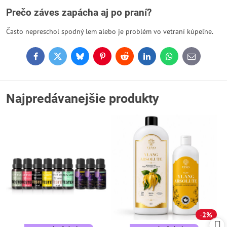
Prečo záves zapácha aj po praní?
Často nepreschol spodný lem alebo je problém vo vetraní kúpeľne.
Facebook
Twitter
Bluesky
Pinterest
Reddit
LinkedIn
WhatsApp
E-
mail
Najpredávanejšie produkty
2%