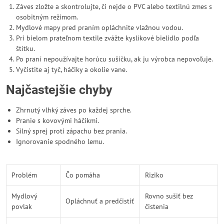
Záves zložte a skontrolujte, či nejde o PVC alebo textilnú zmes s
osobitným režimom.
Mydlové mapy pred praním opláchnite vlažnou vodou.
Pri bielom prateľnom textile zvážte kyslíkové bielidlo podľa
štítku.
Po praní nepoužívajte horúcu sušičku, ak ju výrobca nepovoľuje.
Vyčistite aj tyč, háčiky a okolie vane.
Najčastejšie chyby
Zhrnutý vlhký záves po každej sprche.
Pranie s kovovými háčikmi.
Silný sprej proti zápachu bez prania.
Ignorovanie spodného lemu.
Problém
Čo pomáha
Riziko
Mydlový
Rovno sušiť bez
Opláchnuť a predčistiť
povlak
čistenia