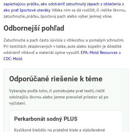
zapáchajúcu práčku
,
ako odstrániť zatuchnutý zápach z oblečenia
a
ako prať športové uteráky
. Vďaka nim sa dá rozlíšiť, či riešite škvrnu,
zatuchnutie, práčku, športový pach alebo výber jemnej vône.
Odbornejší pohľad
Zatuchnutie a pach často súvisia s vlhkosťou a pomalým schnutím.
Pri textíliách skladovaných v taške, aute alebo kúpeľni je dôležité
odstrániť vlhkosť a materiál úplne vysušiť.
EPA: Mold Resources
a
CDC: Mold
.
Odporúčané riešenie k téme
Vyberajte podľa toho, či potrebujete prať textil, riešiť
odolnejšiu škvrnu alebo jemne prevoňať priestor až po
vyčistení.
Perkarbonát sodný PLUS
Kyslíkové bielidlo na prateľné biele a stálofarebné