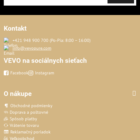
Kontakt
+421 948 900 700 (Po‑Pia: 8:00 – 16:00)
info@vevopure.com
VEVO na sociálnych sieťach
Facebook
Instagram
O nákupe
Obchodné podmienky
Doprava a poštovné
Spôsob platby
Vrátenie tovaru
Reklamačný poriadok
Veľkoobchod