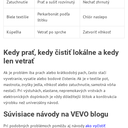
Zatuchnutie
Prať a sušiť rozvinutý
Nechať zhrnutý
Perkarbonát podľa
Biele textílie
Chlór naslepo
štítku
Kúpeľňa
Vetrať po sprche
Zatvoriť vlhkosť
Kedy prať, kedy čistiť lokálne a kedy
len vetrať
Ak je problém iba prach alebo krátkodobý pach, často stačí
vyvetranie, vysatie alebo bodové čistenie. Ak je v textile pot,
mastnota, zvyšky jedla, vlhkosť alebo zatuchnutie, samotná vôňa
nestačí. Pri výstuhách, elastane, nepremokavých vrstvách a
elektronických doplnkoch je vždy dôležitejší štítok a konštrukcia
výrobku než univerzálny návod.
Súvisiace návody na VEVO blogu
Pri podobných problémoch pomôžu aj návody
ako vyčistiť