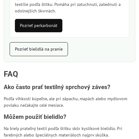
textílie podľa štítku. Pomáha pri zatuchnutí, zašednutí a
odolnejších škvrnách.
Pozrieť perkarbonát
Pozrieť bielidlá na pranie
FAQ
Ako často prať textilný sprchový záves?
Podľa vlhkosti kúpeľne, ale pri zápachu, mapách alebo mydlovom
povlaku nečakajte celé mesiace.
Môžem použiť bielidlo?
Na biely prateľný textil podľa štítku skôr kyslíkové bielidlo. Pri
farebných alebo špeciálnych materiáloch najprv skúška.