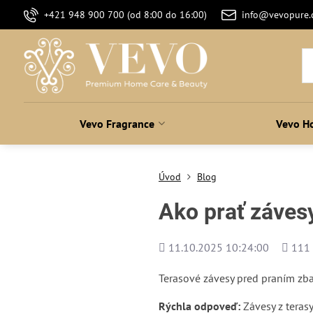
+421 948 900 700 (od 8:00 do 16:00)
info@vevopure
Vevo Fragrance
Vevo H
Úvod
Blog
Ako prať záves
Pridané
Počet
11.10.2025 10:24:00
111
zobraz
Terasové závesy pred praním zbav
Rýchla odpoveď:
Závesy z terasy