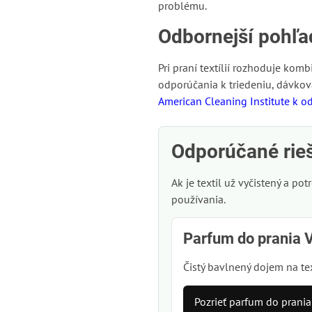
problému.
Odbornejší pohľa
Pri praní textílií rozhoduje kom
odporúčania k triedeniu, dávkov
American Cleaning Institute k o
Odporúčané rie
Ak je textil už vyčistený a po
používania.
Parfum do prania 
Čistý bavlnený dojem na tex
Pozrieť parfum do prania