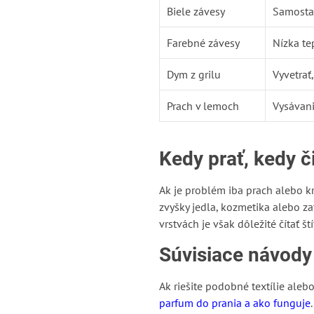
Biele závesy
Samostat
Farebné závesy
Nízka te
Dym z grilu
Vyvetrať
Prach v lemoch
Vysávani
Kedy prať, kedy či
Ak je problém iba prach alebo krá
zvyšky jedla, kozmetika alebo z
vrstvách je však dôležité čítať 
Súvisiace návody
Ak riešite podobné textílie alebo
parfum do prania a ako funguje