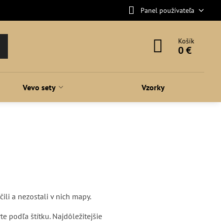
Panel používateľa
Košík
0 €
Vevo sety
Vzorky
ili a nezostali v nich mapy.
e podľa štítku. Najdôležitejšie