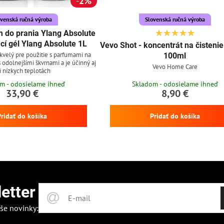
2%
ovenská ručná výroba
Slovenská ručná výroba
 do prania Ylang Absolute
cí gél Ylang Absolute 1L
Vevo Shot - koncentrát na čisteni
skvelý pre použitie s parfumami na
100ml
 s odolnejšími škvrnami a je účinný aj
Vevo Home Care
i nízkych teplotách
m - odosielame ihneď
Skladom - odosielame ihneď
33,90 €
8,90 €
Pridať do košíka
Pridať do košíka
etter
še novinky: