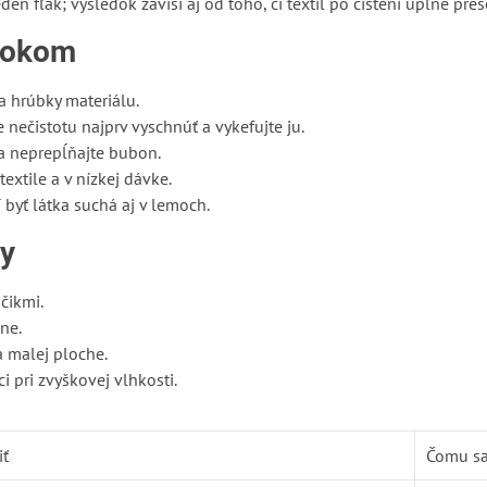
jeden fľak; výsledok závisí aj od toho, či textil po čistení úplne pre
krokom
 a hrúbky materiálu.
 nečistotu najprv vyschnúť a vykefujte ju.
a neprepĺňajte bubon.
textile a v nízkej dávke.
byť látka suchá aj v lemoch.
by
čikmi.
ne.
 malej ploche.
i pri zvyškovej vlhkosti.
iť
Čomu sa