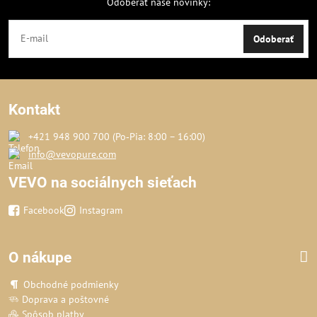
Odoberať naše novinky:
Odoberať
Kontakt
+421 948 900 700 (Po‑Pia: 8:00 – 16:00)
info@vevopure.com
VEVO na sociálnych sieťach
Facebook
Instagram
O nákupe
Obchodné podmienky
Doprava a poštovné
Spôsob platby