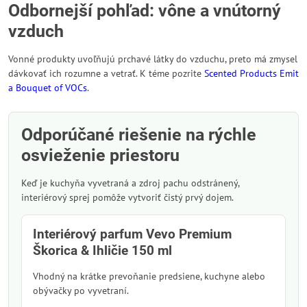
Odbornejší pohľad: vône a vnútorný
vzduch
Vonné produkty uvoľňujú prchavé látky do vzduchu, preto má zmysel
dávkovať ich rozumne a vetrať. K téme pozrite
Scented Products Emit
a Bouquet of VOCs
.
Odporúčané riešenie na rýchle
osvieženie priestoru
Keď je kuchyňa vyvetraná a zdroj pachu odstránený,
interiérový sprej pomôže vytvoriť čistý prvý dojem.
Interiérový parfum Vevo Premium
Škorica & Ihličie 150 ml
Vhodný na krátke prevoňanie predsiene, kuchyne alebo
obývačky po vyvetraní.