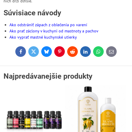
nich drží dlhšie.
Súvisiace návody
Ako odstrániť zápach z oblečenia po varení
Ako prať záclony v kuchyni od mastnoty a pachov
Ako vyprať mastné kuchynské utierky
Facebook
Twitter
Bluesky
Pinterest
Reddit
LinkedIn
WhatsApp
E-
mail
Najpredávanejšie produkty