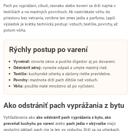
Pach po vyprážaní, cibuli, cesnaku alebo korení sa drží najmä v
textíliách a na mastných povrchoch. Ak nastriekate vôňu do
priestoru bez vetrania, vznikne len zmes jedla a parfumu. Lepší
výsledok je krátky technický postup: vzduch, textílie, povrchy, až
potom vôňa.
Rýchly postup po varení
Vyvetrať:
otvorte okno a pustite digestor aj po dovarení.
Odstrániť zdroj:
vyneste odpad a umyte mastný riad.
Textílie:
kuchynské utierky a záclony riešte pravidelne.
Povrchy:
mastnota drží pach dlhšie než vzduch.
Vôňa:
použite malé množstvo až po vyčistení.
Ako odstrániť pach vyprážania z bytu
Vyhľadávania ako
ako odstrániť pach vyprážania z bytu
,
ako
prevoňať kuchyňu po varení
alebo
pach jedla v obývačke
majú
spoločný základ: pach nie je len vo vzduchu. Drží sa na utierkach,