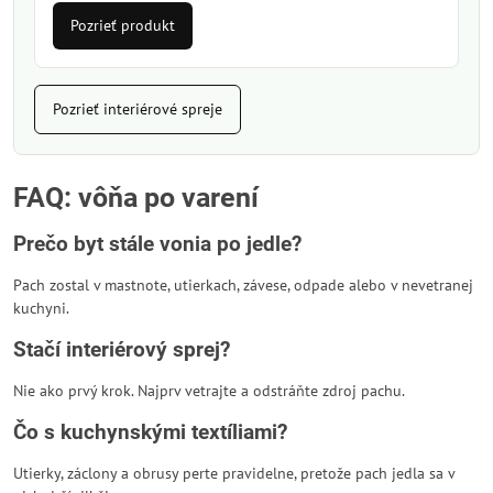
Pozrieť produkt
Pozrieť interiérové spreje
FAQ: vôňa po varení
Prečo byt stále vonia po jedle?
Pach zostal v mastnote, utierkach, závese, odpade alebo v nevetranej
kuchyni.
Stačí interiérový sprej?
Nie ako prvý krok. Najprv vetrajte a odstráňte zdroj pachu.
Čo s kuchynskými textíliami?
Utierky, záclony a obrusy perte pravidelne, pretože pach jedla sa v