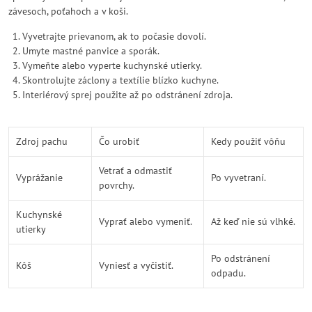
závesoch, poťahoch a v koši.
Vyvetrajte prievanom, ak to počasie dovolí.
Umyte mastné panvice a sporák.
Vymeňte alebo vyperte kuchynské utierky.
Skontrolujte záclony a textílie blízko kuchyne.
Interiérový sprej použite až po odstránení zdroja.
Zdroj pachu
Čo urobiť
Kedy použiť vôňu
Vetrať a odmastiť
Vyprážanie
Po vyvetraní.
povrchy.
Kuchynské
Vyprať alebo vymeniť.
Až keď nie sú vlhké.
utierky
Po odstránení
Kôš
Vyniesť a vyčistiť.
odpadu.