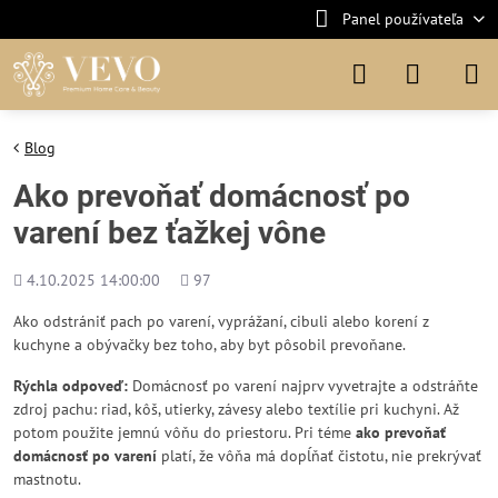
Panel používateľa
Blog
Ako prevoňať domácnosť po
varení bez ťažkej vône
Pridané
Počet
4.10.2025 14:00:00
97
zobrazení
Ako odstrániť pach po varení, vyprážaní, cibuli alebo korení z
kuchyne a obývačky bez toho, aby byt pôsobil prevoňane.
Rýchla odpoveď:
Domácnosť po varení najprv vyvetrajte a odstráňte
zdroj pachu: riad, kôš, utierky, závesy alebo textílie pri kuchyni. Až
potom použite jemnú vôňu do priestoru. Pri téme
ako prevoňať
domácnosť po varení
platí, že vôňa má dopĺňať čistotu, nie prekrývať
mastnotu.