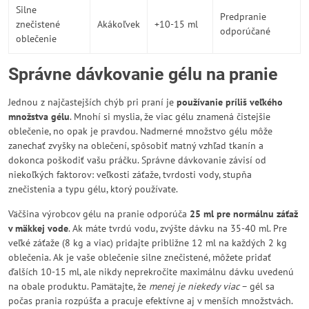
Silne
Predpranie
znečistené
Akákoľvek
+10-15 ml
odporúčané
oblečenie
Správne dávkovanie gélu na pranie
Jednou z najčastejších chýb pri praní je
používanie príliš veľkého
množstva gélu
. Mnohí si myslia, že viac gélu znamená čistejšie
oblečenie, no opak je pravdou. Nadmerné množstvo gélu môže
zanechať zvyšky na oblečení, spôsobiť matný vzhľad tkanín a
dokonca poškodiť vašu práčku. Správne dávkovanie závisí od
niekoľkých faktorov: veľkosti záťaže, tvrdosti vody, stupňa
znečistenia a typu gélu, ktorý používate.
Väčšina výrobcov gélu na pranie odporúča
25 ml pre normálnu záťaž
v mäkkej vode
. Ak máte tvrdú vodu, zvýšte dávku na 35-40 ml. Pre
veľké záťaže (8 kg a viac) pridajte približne 12 ml na každých 2 kg
oblečenia. Ak je vaše oblečenie silne znečistené, môžete pridať
ďalších 10-15 ml, ale nikdy neprekročite maximálnu dávku uvedenú
na obale produktu. Pamätajte, že
menej je niekedy viac
– gél sa
počas prania rozpúšťa a pracuje efektívne aj v menších množstvách.