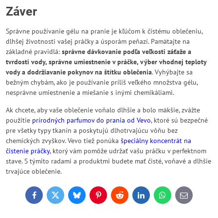
Záver
Správne používanie gélu na pranie je kľúčom k čistému oblečeniu,
dlhšej životnosti vašej práčky a úsporám peňazí. Pamätajte na
základné pravidlá:
správne dávkovanie podľa veľkosti záťaže a
tvrdosti vody, správne umiestnenie v práčke, výber vhodnej teploty
vody a dodržiavanie pokynov na štítku oblečenia
. Vyhýbajte sa
bežným chybám, ako je používanie príliš veľkého množstva gélu,
nesprávne umiestnenie a miešanie s inými chemikáliami.
Ak chcete, aby vaše oblečenie voňalo dlhšie a bolo mäkšie, zvážte
použitie
prírodných parfumov do prania od Vevo
, ktoré sú bezpečné
pre všetky typy tkanín a poskytujú dlhotrvajúcu vôňu bez
chemických zvyškov. Vevo tiež ponúka
špeciálny koncentrát na
čistenie práčky
, ktorý vám pomôže udržať vašu práčku v perfektnom
stave. S týmito radami a produktmi budete mať čisté, voňavé a dlhšie
trvajúce oblečenie.
Facebook
Twitter
Bluesky
Pinterest
Reddit
LinkedIn
WhatsApp
E-
mail