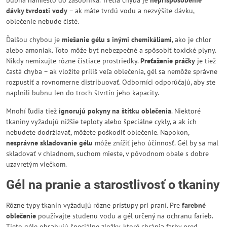
bubna namiesto do zásobníka. Tretia chyba je
neprispôsobenie
dávky tvrdosti vody
– ak máte tvrdú vodu a nezvýšite dávku,
oblečenie nebude čisté.
Ďalšou chybou je
miešanie gélu s inými chemikáliami
, ako je chlor
alebo amoniak. Toto môže byť nebezpečné a spôsobiť toxické plyny.
Nikdy nemixujte rôzne čistiace prostriedky.
Preťaženie práčky
je tiež
častá chyba – ak vložíte príliš veľa oblečenia, gél sa nemôže správne
rozpustiť a rovnomerne distribuovať. Odborníci odporúčajú, aby ste
naplnili bubnu len do troch štvrtín jeho kapacity.
Mnohí ľudia tiež
ignorujú pokyny na štítku oblečenia
. Niektoré
tkaniny vyžadujú nižšie teploty alebo špeciálne cykly, a ak ich
nebudete dodržiavať, môžete poškodiť oblečenie. Napokon,
nesprávne skladovanie gélu
môže znížiť jeho účinnosť. Gél by sa mal
skladovať v chladnom, suchom mieste, v pôvodnom obale s dobre
uzavretým viečkom.
Gél na pranie a starostlivosť o tkaniny
Rôzne typy tkanín vyžadujú rôzne prístupy pri praní. Pre
farebné
oblečenie
používajte studenu vodu a gél určený na ochranu farieb.
Tieto géle obsahujú špeciálne zložky, ktoré chránia farby pred