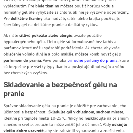
vyblednutím. Pre
biele tkaniny
môžete použiť horúcu vodu a
normálny gél, ale vyhýbajte sa chloru, ak nie je výslovne odporúčaný.
Pre
delikátne tkaniny
ako hodváb, satén alebo krajka používajte
špeciálny gél na delikátne pranie a delikátny cyklus.
Ak máte
citlivú pokožku alebo alergiu
, zvážte použitie
hypoalergénneho gélu. Tieto géle sú formulované bez farbív a
parfumov, ktoré môžu spôsobiť podráždenie. Ak chcete, aby vaše
oblečenie voňalo dlhšie a bolo mäkšie, môžete kombinovať gél s
parfumom do prania
. Vevo ponúka
prírodné parfumy do prania
, ktoré
sú bezpečné pre všetky typy tkanín a poskytujú dlhotrvajúcu vôňu
bez chemických zvyškov.
Skladovanie a bezpečnosť gélu na
pranie
Správne skladovanie gélu na pranie je dôležité pre zachovanie jeho
účinnosti a bezpečnosti.
Skladujte gél v chladnom, suchom mieste
,
ideálne pri teplote medzi 10-25°C. Nikdy ho neskladujte na priamom
slnečnom svetle, pretože to môže znížiť jeho účinnosť. Vždy
udržujte
viečko dobre uzavreté
, aby ste zabránili vyparovaniu a znečisteniu.