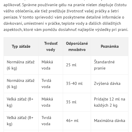
aplikovať. Správne používanie gélu na pranie nielen zlepšuje čistotu
vášho oblečenia, ale tiež predlžuje životnosť vašej práčky a šetrí
peniaze. V tomto sprievodci vám poskytneme detailné informácie o
dávkovaní, umiestnení v práčke, teplote vody a ďalších dôležitých
aspektoch, ktoré vám pomôžu dosiahnuť najlepšie výsledky pri praní.
Tvrdosť
Odporúčané
Typ záťaže
Poznámka
vody
množstvo
Normálna záťaž
Mäkká
Štandardné
25 ml
(6 kg)
voda
pranie
Normálna záťaž
Tvrdá
35-40 ml
Zvýšená dávka
(6 kg)
voda
Veľká záťaž (8+
Mäkká
Pridajte 12 ml na
35 ml
kg)
voda
každých 2 kg
Veľká záťaž (8+
Tvrdá
46+ ml
Maximálna dávka
kg)
voda