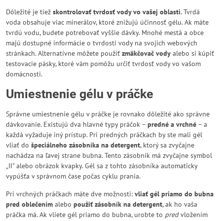
Dôležité je tiež
skontrolovať tvrdosť vody vo vašej oblasti
. Tvrdá
voda obsahuje viac minerálov, ktoré znižujú účinnosť gélu. Ak máte
tvrdú vodu, budete potrebovať vyššie dávky. Mnohé mestá a obce
majú dostupné informácie o tvrdosti vody na svojich webových
stránkach. Alternatívne môžete použiť
zmäkčovač vody
alebo si kúpiť
testovacie pásky, ktoré vám pomôžu určiť tvrdosť vody vo vašom
domácnosti.
Umiestnenie gélu v práčke
Správne umiestnenie gélu v práčke je rovnako dôležité ako správne
dávkovanie. Existujú dva hlavné typy práčok –
predné a vrchné
– a
každá vyžaduje iný prístup. Pri predných práčkach by ste mali gél
vliať do
špeciálneho zásobníka na detergent
, ktorý sa zvyčajne
nachádza na ľavej strane bubna. Tento zásobník má zvyčajne symbol
„II" alebo obrázok kvapky. Gél sa z tohto zásobníka automaticky
vypúšťa v správnom čase počas cyklu prania.
Pri vrchných práčkach máte dve možnosti:
vliať gél priamo do bubna
pred oblečením
alebo
použiť zásobník na detergent
, ak ho vaša
práčka má. Ak vliete gél priamo do bubna, urobte to
pred
vložením