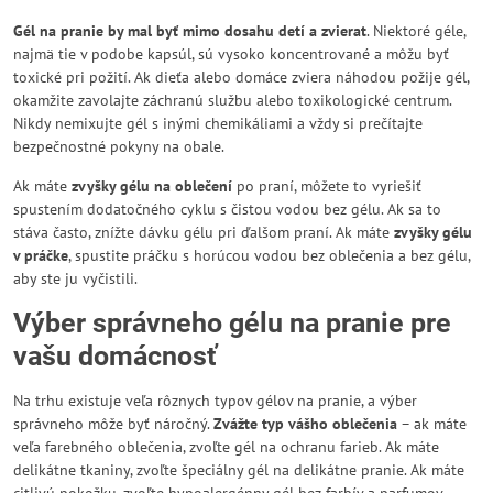
Gél na pranie by mal byť mimo dosahu detí a zvierat
. Niektoré géle,
najmä tie v podobe kapsúl, sú vysoko koncentrované a môžu byť
toxické pri požití. Ak dieťa alebo domáce zviera náhodou požije gél,
okamžite zavolajte záchranú službu alebo toxikologické centrum.
Nikdy nemixujte gél s inými chemikáliami a vždy si prečítajte
bezpečnostné pokyny na obale.
Ak máte
zvyšky gélu na oblečení
po praní, môžete to vyriešiť
spustením dodatočného cyklu s čistou vodou bez gélu. Ak sa to
stáva často, znížte dávku gélu pri ďalšom praní. Ak máte
zvyšky gélu
v práčke
, spustite práčku s horúcou vodou bez oblečenia a bez gélu,
aby ste ju vyčistili.
Výber správneho gélu na pranie pre
vašu domácnosť
Na trhu existuje veľa rôznych typov gélov na pranie, a výber
správneho môže byť náročný.
Zvážte typ vášho oblečenia
– ak máte
veľa farebného oblečenia, zvoľte gél na ochranu farieb. Ak máte
delikátne tkaniny, zvoľte špeciálny gél na delikátne pranie. Ak máte