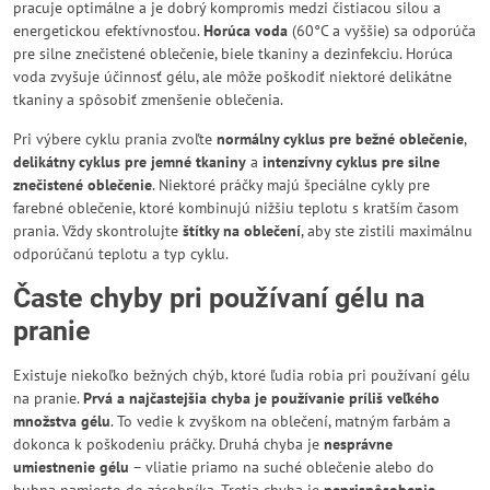
pracuje optimálne a je dobrý kompromis medzi čistiacou silou a
energetickou efektívnosťou.
Horúca voda
(60°C a vyššie) sa odporúča
pre silne znečistené oblečenie, biele tkaniny a dezinfekciu. Horúca
voda zvyšuje účinnosť gélu, ale môže poškodiť niektoré delikátne
tkaniny a spôsobiť zmenšenie oblečenia.
Pri výbere cyklu prania zvoľte
normálny cyklus pre bežné oblečenie
,
delikátny cyklus pre jemné tkaniny
a
intenzívny cyklus pre silne
znečistené oblečenie
. Niektoré práčky majú špeciálne cykly pre
farebné oblečenie, ktoré kombinujú nižšiu teplotu s kratším časom
prania. Vždy skontrolujte
štítky na oblečení
, aby ste zistili maximálnu
odporúčanú teplotu a typ cyklu.
Časte chyby pri používaní gélu na
pranie
Existuje niekoľko bežných chýb, ktoré ľudia robia pri používaní gélu
na pranie.
Prvá a najčastejšia chyba je používanie príliš veľkého
množstva gélu
. To vedie k zvyškom na oblečení, matným farbám a
dokonca k poškodeniu práčky. Druhá chyba je
nesprávne
umiestnenie gélu
– vliatie priamo na suché oblečenie alebo do