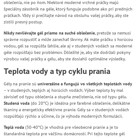
oblečenia, nie po ňom. Niektoré moderné vrchné práčky majú
špeciálny zásobník na géle, ktorý funguje podobne ako pri predných
práčkach. Vždy si prečítajte návod na obsluhu vašej práčky, aby ste
zistili presný postup.
Nikdy nevliévajte gél priamo na suché oblečenie
, pretože sa nemusí
správne rozpustiť a môže zanechať škvrny. Ak máte práčku s horúcou
vodou, gél sa rozpúšťa ľahšie, ale aj v studených vodách sa moderné
géle rozpúšťajú bez problémov. Dôležité je, aby ste dodržali pokyny
výrobcu vašej práčky a gélu, aby ste dosiahli optimálne výsledky.
Teplota vody a typ cyklu prania
Gély na pranie sú
univerzálne a fungujú vo všetkých teplotách vody
– v studených, teplých aj horúcich vodách. Výber teploty by mal
závisieť od typu oblečenia a stupňa znečistenia, nie od typu gélu.
Studená voda
(do 20°C) je ideálna pre farebné oblečenie, delikátne
tkaniny a energeticky efektívne pranie. Gély sa v studených vodách
rozpúšťajú rýchlo a účinne, čo je výhoda moderných formulácií.
Teplá voda
(30-40°C) je vhodná pre všeobecné pranie a je to
štandardná teplota pre väčšinu domácností. Pri tejto teplote gél