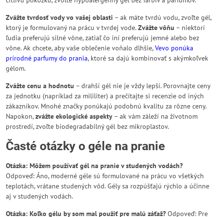
citlivú pokožku, zvoľte hypoalergénny gél bez farbív a parfumov.
Zvážte tvrdosť vody vo vašej oblasti
– ak máte tvrdú vodu, zvoľte gél,
ktorý je formulovaný na prácu v tvrdej vode.
Zvážte vôňu
– niektorí
ľudia preferujú silné vône, zatiaľ čo iní preferujú jemné alebo bez
vône. Ak chcete, aby vaše oblečenie voňalo dlhšie,
Vevo ponúka
prírodné parfumy do prania
, ktoré sa dajú kombinovať s akýmkoľvek
gélom.
Zvážte cenu a hodnotu
– drahší gél nie je vždy lepší. Porovnajte ceny
za jednotku (napríklad za mililiter) a prečítajte si recenzie od iných
zákazníkov. Mnohé značky ponúkajú podobnú kvalitu za rôzne ceny.
Napokon,
zvážte ekologické aspekty
– ak vám záleží na životnom
prostredí, zvoľte biodegradabilný gél bez mikroplastov.
Časté otázky o géle na pranie
Otázka: Môžem používať gél na pranie v studených vodách?
Odpoveď: Áno, moderné géle sú formulované na prácu vo všetkých
teplotách, vrátane studených vôd. Gély sa rozpúšťajú rýchlo a účinne
aj v studených vodách.
Otázka: Koľko gélu by som mal použiť pre malú záťaž?
Odpoveď: Pre