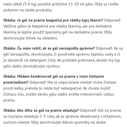
malú záťaž (3-4 kg) použite približne 15-20 ml gélu. Vždy sa riaďte
pokynmi na obale produktu.
Otázka: Je gél na pranie bezpečný pre všetky typy tkanín?
Odpoveď:
Väčšina gélov je bezpečná pre všetky tkaniny, ale pre delikátne
tkaniny je lepšie použiť špeciálny gél na delikátne pranie. Vždy
skontrolujte štítok na oblečení.
Otázka: Čo mám robiť, ak sa gél nerozpúšťa správne?
Odpoveď: Ak sa
gél nerozpúšťa, skontrolujte, či používate správnu teplotu vody a či
je zásobník na detergent čistý. Ak problém pretrváva, skúste iný typ
gélu alebo skontaktujte výrobcu.
Otázka: Môžem kombinovať gél na pranie s iným čistiacim
prostriedkom?
Odpoveď: Nie je odporúčané miešať rôzne čistiace
prostriedky, pretože to môže byť nebezpečné. Ak chcete zvýšiť
čistiacu silu, zvýšte dávku gélu alebo zvoľte intenzívnejší cyklus
prania.
Otázka: Ako dlho sa gél na pranie skladuje?
Odpoveď: Gél na pranie
sa zvyčajne skladuje 2-3 roky, ak je správne skladovaný v chladnom,
suchom mieste. Vždy skontrolujte dátum spotreby na obale.