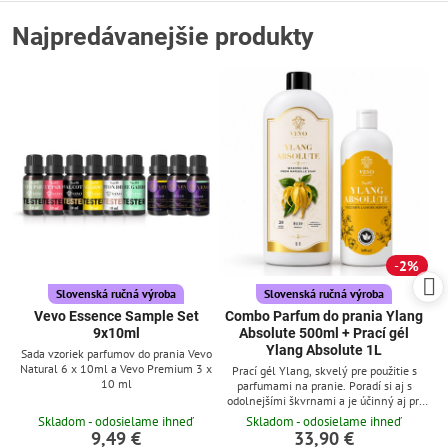
Najpredávanejšie produkty
2%
Slovenská ručná výroba
Slovenská ručná výroba
Vevo Essence Sample Set
Combo Parfum do prania Ylang
9x10ml
Absolute 500ml + Prací gél
Ylang Absolute 1L
Sada vzoriek parfumov do prania Vevo
Natural 6 x 10ml a Vevo Premium 3 x
Prací gél Ylang, skvelý pre použitie s
10 ml
parfumami na pranie. Poradí si aj s
odolnejšími škvrnami a je účinný aj pri
nízkych teplotách
Skladom - odosielame ihneď
Skladom - odosielame ihneď
9,49 €
33,90 €