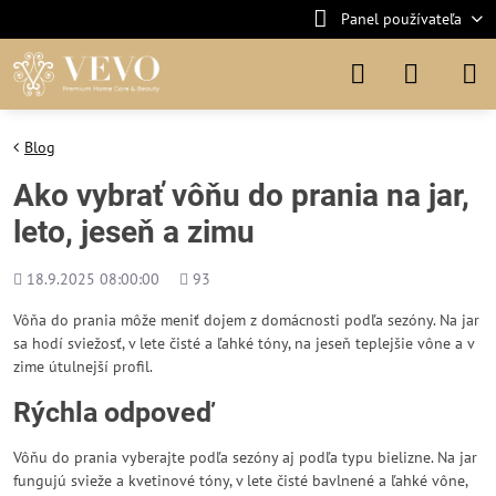
Panel používateľa
Blog
Ako vybrať vôňu do prania na jar,
leto, jeseň a zimu
Pridané
Počet
18.9.2025 08:00:00
93
zobrazení
Vôňa do prania môže meniť dojem z domácnosti podľa sezóny. Na jar
sa hodí sviežosť, v lete čisté a ľahké tóny, na jeseň teplejšie vône a v
zime útulnejší profil.
Rýchla odpoveď
Vôňu do prania vyberajte podľa sezóny aj podľa typu bielizne. Na jar
fungujú svieže a kvetinové tóny, v lete čisté bavlnené a ľahké vône,