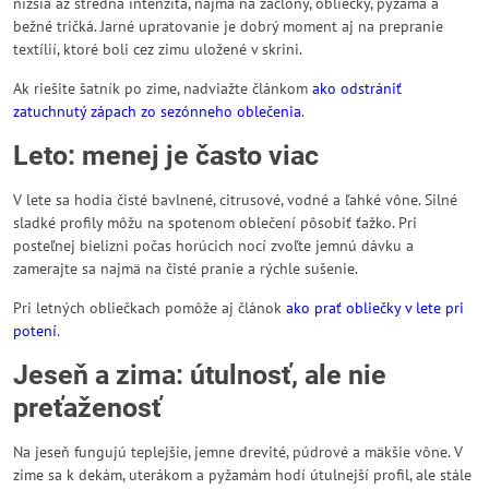
nižšia až stredná intenzita, najmä na záclony, obliečky, pyžamá a
bežné tričká. Jarné upratovanie je dobrý moment aj na prepranie
textílií, ktoré boli cez zimu uložené v skrini.
Ak riešite šatník po zime, nadviažte článkom
ako odstrániť
zatuchnutý zápach zo sezónneho oblečenia
.
Leto: menej je často viac
V lete sa hodia čisté bavlnené, citrusové, vodné a ľahké vône. Silné
sladké profily môžu na spotenom oblečení pôsobiť ťažko. Pri
posteľnej bielizni počas horúcich nocí zvoľte jemnú dávku a
zamerajte sa najmä na čisté pranie a rýchle sušenie.
Pri letných obliečkach pomôže aj článok
ako prať obliečky v lete pri
potení
.
Jeseň a zima: útulnosť, ale nie
preťaženosť
Na jeseň fungujú teplejšie, jemne drevité, púdrové a mäkšie vône. V
zime sa k dekám, uterákom a pyžamám hodí útulnejší profil, ale stále