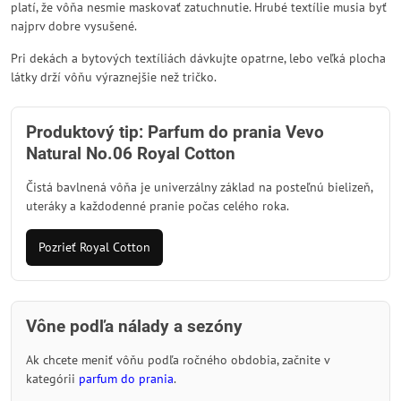
platí, že vôňa nesmie maskovať zatuchnutie. Hrubé textílie musia byť
najprv dobre vysušené.
Pri dekách a bytových textíliách dávkujte opatrne, lebo veľká plocha
látky drží vôňu výraznejšie než tričko.
Produktový tip: Parfum do prania Vevo
Natural No.06 Royal Cotton
Čistá bavlnená vôňa je univerzálny základ na posteľnú bielizeň,
uteráky a každodenné pranie počas celého roka.
Pozrieť Royal Cotton
Vône podľa nálady a sezóny
Ak chcete meniť vôňu podľa ročného obdobia, začnite v
kategórii
parfum do prania
.