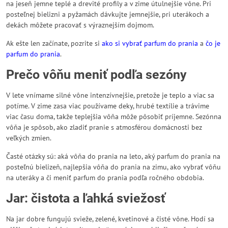
na jeseň jemne teplé a drevité profily a v zime útulnejšie vône. Pri
posteľnej bielizni a pyžamách dávkujte jemnejšie, pri uterákoch a
dekách môžete pracovať s výraznejším dojmom.
Ak ešte len začínate, pozrite si
ako si vybrať parfum do prania
a
čo je
parfum do prania
.
Prečo vôňu meniť podľa sezóny
V lete vnímame silné vône intenzívnejšie, pretože je teplo a viac sa
potíme. V zime zasa viac používame deky, hrubé textílie a trávime
viac času doma, takže teplejšia vôňa môže pôsobiť príjemne. Sezónna
vôňa je spôsob, ako zladiť pranie s atmosférou domácnosti bez
veľkých zmien.
Časté otázky sú: aká vôňa do prania na leto, aký parfum do prania na
posteľnú bielizeň, najlepšia vôňa do prania na zimu, ako vybrať vôňu
na uteráky a či meniť parfum do prania podľa ročného obdobia.
Jar: čistota a ľahká sviežosť
Na jar dobre fungujú svieže, zelené, kvetinové a čisté vône. Hodí sa