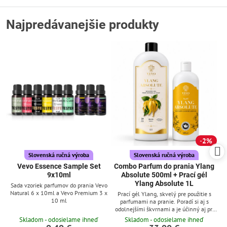
Najpredávanejšie produkty
2%
Slovenská ručná výroba
Slovenská ručná výroba
Vevo Essence Sample Set
Combo Parfum do prania Ylang
9x10ml
Absolute 500ml + Prací gél
Ylang Absolute 1L
Sada vzoriek parfumov do prania Vevo
Natural 6 x 10ml a Vevo Premium 3 x
Prací gél Ylang, skvelý pre použitie s
10 ml
parfumami na pranie. Poradí si aj s
odolnejšími škvrnami a je účinný aj pri
nízkych teplotách
Skladom - odosielame ihneď
Skladom - odosielame ihneď