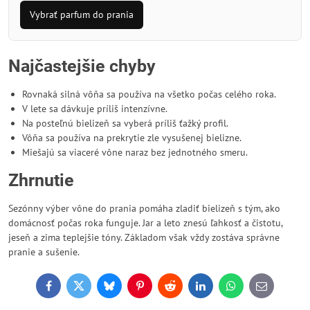
Vybrať parfum do prania
Najčastejšie chyby
Rovnaká silná vôňa sa používa na všetko počas celého roka.
V lete sa dávkuje príliš intenzívne.
Na posteľnú bielizeň sa vyberá príliš ťažký profil.
Vôňa sa používa na prekrytie zle vysušenej bielizne.
Miešajú sa viaceré vône naraz bez jednotného smeru.
Zhrnutie
Sezónny výber vône do prania pomáha zladiť bielizeň s tým, ako
domácnosť počas roka funguje. Jar a leto znesú ľahkosť a čistotu,
jeseň a zima teplejšie tóny. Základom však vždy zostáva správne
pranie a sušenie.
Facebook
Twitter
Bluesky
Pinterest
Reddit
LinkedIn
WhatsApp
E-
mail