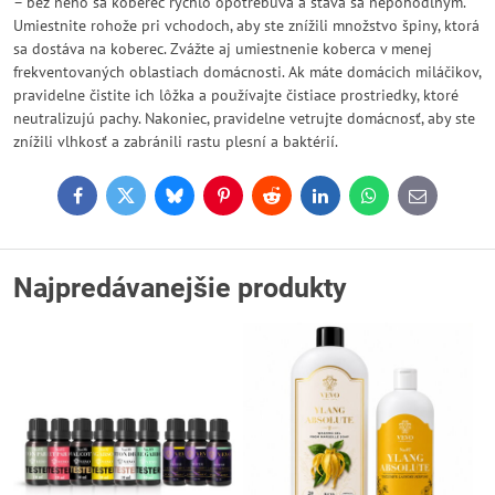
– bez neho sa koberec rýchlo opotrebúva a stáva sa nepohodlným.
Umiestnite rohože pri vchodoch, aby ste znížili množstvo špiny, ktorá
sa dostáva na koberec. Zvážte aj umiestnenie koberca v menej
frekventovaných oblastiach domácnosti. Ak máte domácich miláčikov,
pravidelne čistite ich lôžka a používajte čistiace prostriedky, ktoré
neutralizujú pachy. Nakoniec, pravidelne vetrujte domácnosť, aby ste
znížili vlhkosť a zabránili rastu plesní a baktérií.
Facebook
Twitter
Bluesky
Pinterest
Reddit
LinkedIn
WhatsApp
E-
mail
Najpredávanejšie produkty