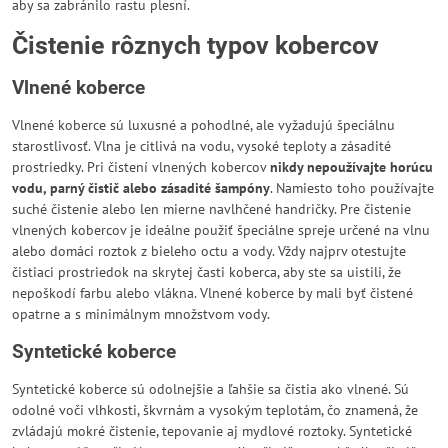
aby sa zabránilo rastu plesní.
Čistenie rôznych typov kobercov
Vlnené koberce
Vlnené koberce sú luxusné a pohodlné, ale vyžadujú špeciálnu
starostlivosť. Vlna je citlivá na vodu, vysoké teploty a zásadité
prostriedky. Pri čistení vlnených kobercov
nikdy nepoužívajte horúcu
vodu, parný čistič alebo zásadité šampóny
. Namiesto toho používajte
suché čistenie alebo len mierne navlhčené handričky. Pre čistenie
vlnených kobercov je ideálne použiť špeciálne spreje určené na vlnu
alebo domáci roztok z bieleho octu a vody. Vždy najprv otestujte
čistiaci prostriedok na skrytej časti koberca, aby ste sa uistili, že
nepoškodí farbu alebo vlákna. Vlnené koberce by mali byť čistené
opatrne a s minimálnym množstvom vody.
Syntetické koberce
Syntetické koberce sú odolnejšie a ľahšie sa čistia ako vlnené. Sú
odolné voči vlhkosti, škvrnám a vysokým teplotám, čo znamená, že
zvládajú mokré čistenie, tepovanie aj mydlové roztoky. Syntetické