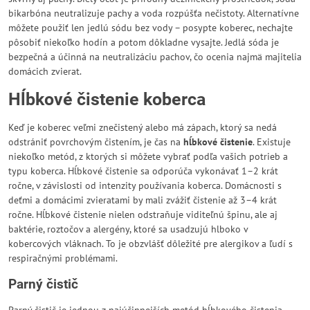
bikarbóna neutralizuje pachy a voda rozpúšťa nečistoty. Alternatívne
môžete použiť len jedlú sódu bez vody – posypte koberec, nechajte
pôsobiť niekoľko hodín a potom dôkladne vysajte. Jedlá sóda je
bezpečná a účinná na neutralizáciu pachov, čo ocenia najmä majitelia
domácich zvierat.
Hĺbkové čistenie koberca
Keď je koberec veľmi znečistený alebo má zápach, ktorý sa nedá
odstrániť povrchovým čistením, je čas na
hĺbkové čistenie
. Existuje
niekoľko metód, z ktorých si môžete vybrať podľa vašich potrieb a
typu koberca. Hĺbkové čistenie sa odporúča vykonávať 1–2 krát
ročne, v závislosti od intenzity používania koberca. Domácnosti s
deťmi a domácimi zvieratami by mali zvážiť čistenie až 3–4 krát
ročne. Hĺbkové čistenie nielen odstraňuje viditeľnú špinu, ale aj
baktérie, roztočov a alergény, ktoré sa usadzujú hlboko v
kobercových vláknach. To je obzvlášť dôležité pre alergikov a ľudí s
respiračnými problémami.
Parný čistič