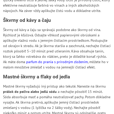
lyžičky bieleho octu a jednej šálky vody. Ocot je prírodný čistič, ktorý
efektívne neutralizuje farbivá vo vínach a iných alkoholických
nápojoch. Na záver vždy aplikujte čistú vodu a dôkladne utrite.
Škvrny od kávy a čaju
Škvrny od kávy a čaju sa správajú podobne ako škvrny od vína.
Rýchlosť je kľúčová. Odsajte vlhkosť papierovými obrúskami a
aplikujte vlažnú vodu s jemným čistiacim prostriedkom. Postupujte
od okrajov k stredu. Ak je škvrna staršia a zaschnutá, nechajte čistiaci
roztok pôsobiť 5–10 minút pred utieraním. Káva obsahuje tanín,
ktorý sa ľahko vstrebáva do vlákien, preto je dôležité konať rýchlo.
Ak máte doma
parfum do prania s prírodným zložením
, môžete ho v
malom množstve zmiešať s vodou na jemnejší čistiaci efekt.
Mastné škvrny a fľaky od jedla
Mastné škvrny vyžadujú iný prístup ako tekuté. Naneste na škvrnu
prášok do pečiva alebo jedlú sódu
a nechajte pôsobiť 15 minút.
Sóda absorbuje masť a pomáha neutralizovať pachy. Potom dôkladne
vysajte. Ak škvrna pretrvá, aplikujte jemný čistiaci prostriedok
zmiešaný s vodou (1 lyžička na 2 šálky vody). Nechajte pôsobiť
niekoľko minút a potom utrite. Mastné škvrny sú odolnejšie, preto