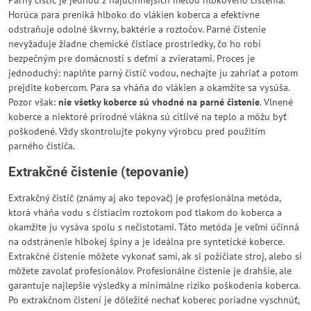
Parný čistič je jednou z najúčinnejších metód hĺbkového čistenia.
Horúca para preniká hlboko do vlákien koberca a efektívne
odstraňuje odolné škvrny, baktérie a roztočov. Parné čistenie
nevyžaduje žiadne chemické čistiace prostriedky, čo ho robí
bezpečným pre domácnosti s deťmi a zvieratami. Proces je
jednoduchý: naplňte parný čistič vodou, nechajte ju zahriať a potom
prejdite kobercom. Para sa vháňa do vlákien a okamžite sa vysúša.
Pozor však:
nie všetky koberce sú vhodné na parné čistenie
. Vlnené
koberce a niektoré prírodné vlákna sú citlivé na teplo a môžu byť
poškodené. Vždy skontrolujte pokyny výrobcu pred použitím
parného čističa.
Extrakčné čistenie (tepovanie)
Extrakčný čistič (známy aj ako tepovač) je profesionálna metóda,
ktorá vháňa vodu s čistiacim roztokom pod tlakom do koberca a
okamžite ju vysáva spolu s nečistotami. Táto metóda je veľmi účinná
na odstránenie hlbokej špiny a je ideálna pre syntetické koberce.
Extrakčné čistenie môžete vykonať sami, ak si požičiate stroj, alebo si
môžete zavolať profesionálov. Profesionálne čistenie je drahšie, ale
garantuje najlepšie výsledky a minimálne riziko poškodenia koberca.
Po extrakčnom čistení je dôležité nechať koberec poriadne vyschnúť,