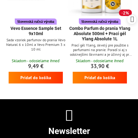
2%
Slovenská ručná výroba
Slovenská ručná výroba
Vevo Essence Sample Set
Combo Parfum do prania Ylang
9x10ml
Absolute 500ml + Prací gél
Ylang Absolute 1L
Sada vzoriek parfumov do prania Vevo
Natural 6 x 10ml a Vevo Premium 3 x
Prací gél Ylang, skvelý pre použitie s
10 ml
parfumami na pranie. Poradí si aj s
odolnejšími škvrnami a je účinný aj pri
nízkych teplotách
Skladom - odosielame ihneď
Skladom - odosielame ihneď
9,49 €
33,90 €
Pridať do košíka
Pridať do košíka
Newsletter