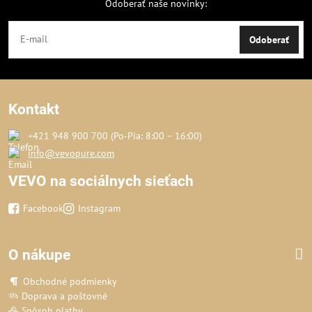
Odoberať naše novinky:
Odoberať
Kontakt
+421 948 900 700 (Po‑Pia: 8:00 – 16:00)
info@vevopure.com
VEVO na sociálnych sieťach
Facebook
Instagram
O nákupe
Obchodné podmienky
Doprava a poštovné
Spôsob platby