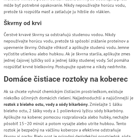
môže byť potrebné opakovanie. Nikdy nepoužívajte horúcu vodu,
pretože tá rozpúšťa masť a zatlačuje ju hlbšie do vlákien.
Škvrny od krvi
Čerstvé krvavé škvrny sa odstraňujú studenou vodou. Nikdy
nepoužívajte horúcu vodu, pretože tá spôsobí zrážanie proteínov a
upevnenie škvrny. Odsajte vlhkosť a aplikujte studenú vodu. Jemne
vyčistite utierkou alebo hubkou. Ak je škvrna staršia, aplikujte zmes
jednej čajovej lyžičky soli a jednej šálky studenej vody. Soľ pomáha
rozpúšťať krvné bielkoviny. Postupujte opatrne a nikdy nedrhnite.
Domáce čistiace roztoky na koberec
Ak sa chcete vyhnúť chemickým čistiacim prostriedkom, existuje
niekoľko účinných domácich riešení. Najjednoduchší a najúčinnejší je
roztok z bieleho octu, vody a sódy bikarbóny
. Zmiešajte 1 šálku
bieleho octu, 2 šálky vody a 1 polievkovú lyžicu sódy bikarbóny.
Aplikujte na koberec pomocou rozprašovača alebo hubky, nechajte
pôsobiť 15–20 minút a potom vysajte alebo utrite hubkou. Tento
roztok je bezpečný na väčšinu kobercov a efektívne odstraňuje
škvrny aj pachy. Biely ocot je prírodný dezinfekčný prostriedok, sóda