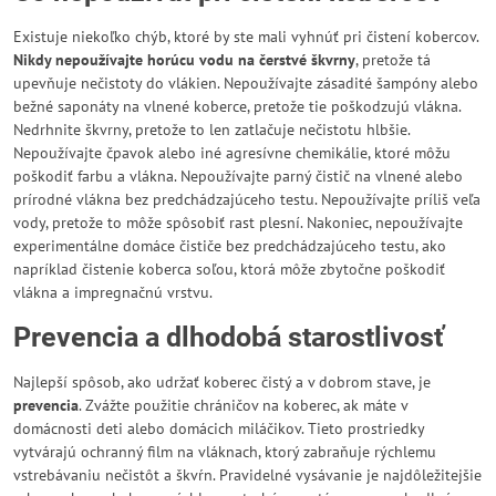
Existuje niekoľko chýb, ktoré by ste mali vyhnúť pri čistení kobercov.
Nikdy nepoužívajte horúcu vodu na čerstvé škvrny
, pretože tá
upevňuje nečistoty do vlákien. Nepoužívajte zásadité šampóny alebo
bežné saponáty na vlnené koberce, pretože tie poškodzujú vlákna.
Nedrhnite škvrny, pretože to len zatlačuje nečistotu hlbšie.
Nepoužívajte čpavok alebo iné agresívne chemikálie, ktoré môžu
poškodiť farbu a vlákna. Nepoužívajte parný čistič na vlnené alebo
prírodné vlákna bez predchádzajúceho testu. Nepoužívajte príliš veľa
vody, pretože to môže spôsobiť rast plesní. Nakoniec, nepoužívajte
experimentálne domáce čističe bez predchádzajúceho testu, ako
napríklad čistenie koberca soľou, ktorá môže zbytočne poškodiť
vlákna a impregnačnú vrstvu.
Prevencia a dlhodobá starostlivosť
Najlepší spôsob, ako udržať koberec čistý a v dobrom stave, je
prevencia
. Zvážte použitie chráničov na koberec, ak máte v
domácnosti deti alebo domácich miláčikov. Tieto prostriedky
vytvárajú ochranný film na vláknach, ktorý zabraňuje rýchlemu
vstrebávaniu nečistôt a škvŕn. Pravidelné vysávanie je najdôležitejšie