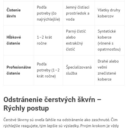
Podľa
Jemný čistiaci
Čistenie
Všetky druhy
potreby (čo
prostriedok a
škvŕn
kobercov
najrýchlejšie)
voda
Parný čistič
Syntetické
Hĺbkové
1–2 krát
alebo
koberce
čistenie
ročne
extrakčný
(vlnené s
čistič
opatrnosťou)
Drahé alebo
Podľa
Profesionálne
Špecializovaná
veľmi
potreby (1–2
čistenie
služba
znečistené
krát ročne)
koberce
Odstránenie čerstvých škvŕn –
Rýchly postup
Čerstvé škvrny sú oveľa ľahšie na odstránenie ako zaschnuté. Čím
rýchlejšie reagujete, tým lepšie sú výsledky. Prvým krokom je vždy