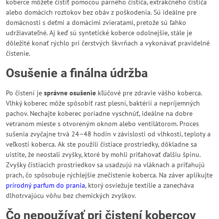
koberce môžete čistiť pomocou parného čističa, extrakčného čističa
alebo domácich roztokov bez obáv z poškodenia. Sú ideálne pre
domácnosti s deťmi a domácimi zvieratami, pretože sú ľahko
udržiavateľné. Aj keď sú syntetické koberce odolnejšie, stále je
dôležité konať rýchlo pri čerstvých škvrňach a vykonávať pravidelné
čistenie.
Osušenie a finálna údržba
Po čistení je
správne osušenie
kľúčové pre zdravie vášho koberca.
Vlhký koberec môže spôsobiť rast plesní, baktérií a nepríjemných
pachov. Nechajte koberec poriadne vyschnúť, ideálne na dobre
vetranom mieste s otvoreným oknom alebo ventilátorom. Proces
sušenia zvyčajne trvá 24–48 hodín v závislosti od vlhkosti, teploty a
veľkosti koberca. Ak ste použili čistiace prostriedky, dôkladne sa
uistite, že neostali zvyšky, ktoré by mohli priťahovať ďalšiu špinu.
Zvyšky čistiacich prostriedkov sa usadzujú na vláknach a priťahujú
prach, čo spôsobuje rýchlejšie znečistenie koberca. Na záver aplikujte
prírodný parfum do prania
, ktorý osviežuje textílie a zanecháva
dlhotrvajúcu vôňu bez chemických zvyškov.
Čo nepoužívať pri čistení kobercov