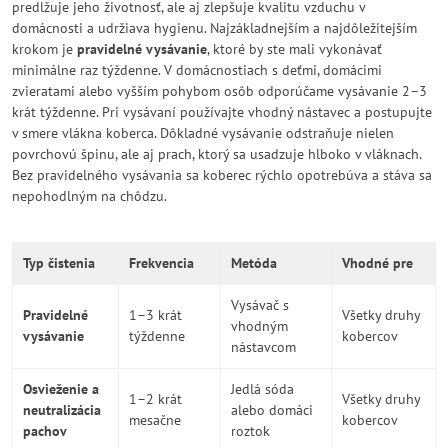
predlžuje jeho životnosť, ale aj zlepšuje kvalitu vzduchu v
domácnosti a udržiava hygienu. Najzákladnejším a najdôležitejším
krokom je
pravidelné vysávanie
, ktoré by ste mali vykonávať
minimálne raz týždenne. V domácnostiach s deťmi, domácimi
zvieratami alebo vyšším pohybom osôb odporúčame vysávanie 2–3
krát týždenne. Pri vysávaní používajte vhodný nástavec a postupujte
v smere vlákna koberca. Dôkladné vysávanie odstraňuje nielen
povrchovú špinu, ale aj prach, ktorý sa usadzuje hlboko v vláknach.
Bez pravidelného vysávania sa koberec rýchlo opotrebúva a stáva sa
nepohodlným na chôdzu.
Typ čistenia
Frekvencia
Metóda
Vhodné pre
Vysávač s
Pravidelné
1–3 krát
Všetky druhy
vhodným
vysávanie
týždenne
kobercov
nástavcom
Osvieženie a
Jedlá sóda
1–2 krát
Všetky druhy
neutralizácia
alebo domáci
mesačne
kobercov
pachov
roztok