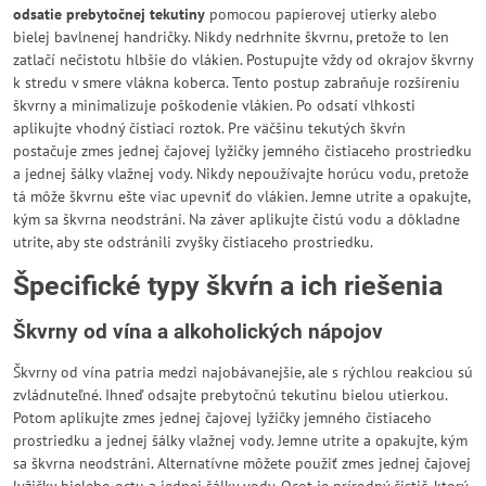
odsatie prebytočnej tekutiny
pomocou papierovej utierky alebo
bielej bavlnenej handričky. Nikdy nedrhnite škvrnu, pretože to len
zatlačí nečistotu hlbšie do vlákien. Postupujte vždy od okrajov škvrny
k stredu v smere vlákna koberca. Tento postup zabraňuje rozšíreniu
škvrny a minimalizuje poškodenie vlákien. Po odsatí vlhkosti
aplikujte vhodný čistiaci roztok. Pre väčšinu tekutých škvŕn
postačuje zmes jednej čajovej lyžičky jemného čistiaceho prostriedku
a jednej šálky vlažnej vody. Nikdy nepoužívajte horúcu vodu, pretože
tá môže škvrnu ešte viac upevniť do vlákien. Jemne utrite a opakujte,
kým sa škvrna neodstráni. Na záver aplikujte čistú vodu a dôkladne
utrite, aby ste odstránili zvyšky čistiaceho prostriedku.
Špecifické typy škvŕn a ich riešenia
Škvrny od vína a alkoholických nápojov
Škvrny od vína patria medzi najobávanejšie, ale s rýchlou reakciou sú
zvládnuteľné. Ihneď odsajte prebytočnú tekutinu bielou utierkou.
Potom aplikujte zmes jednej čajovej lyžičky jemného čistiaceho
prostriedku a jednej šálky vlažnej vody. Jemne utrite a opakujte, kým
sa škvrna neodstráni. Alternatívne môžete použiť zmes jednej čajovej