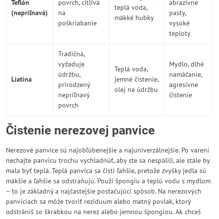
Teflón
povrch, citlivá
abrazívne
teplá voda,
(nepriľnavá)
na
pasty,
mäkké hubky
poškriabanie
vysoké
teploty
Tradičná,
vyžaduje
Mydlo, dlhé
Teplá voda,
údržbu,
namáčanie,
Liatina
jemné čistenie,
prirodzený
agresívne
olej na údržbu
nepriľnavý
čistenie
povrch
Čistenie nerezovej panvice
Nerezové panvice sú najobľúbenejšie a najuniverzálnejšie. Po varení
nechajte panvicu trochu vychladnúť, aby ste sa nespálili, ale stále by
mala byť teplá. Teplá panvica sa čisti ľahšie, pretože zvyšky jedla sú
mäkšie a ľahšie sa odstraňujú. Použi špongiu a teplú vodu s mydlom
– to je základný a najčastejšie postačujúci spôsob. Na nerezových
panviciach sa môže tvoriť reziduum alebo matný povlak, ktorý
odstrániš so škrabkou na nerez alebo jemnou špongiou. Ak chceš