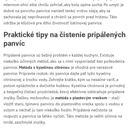
miernom ohni ešte chvíľu zohriať, aby bola úplne suchá. Po umytí je
dobré na povrchu panvice naniesť tenkú vrstvu oleja, aby sa
zachovala jej nepriľnavosť a chránil sa povrch pred hrdzou. Táto
údržba je kľúčová pre dlhú životnosť liatinovej panvice.
Praktické tipy na čistenie pripálených
panvíc
Pripálené panvice sú bežný problém v každej kuchyni. Existuje
niekoľko účinných metód, ako sa s nimi vysporiadať bez poškodenia
panvice.
Metóda s kyselinou citrónou
je vhodná pre nerezové
panvice. Pripravte roztok: do panvice dajte päť lyžíc kyseliny
citrónovej a trochu vody. Zohrejte krátko, kým sa nezačne variť, a
potom opláchnite a dočistite hubkou. Kyselina citrónová je prírodný
a bezpečný čistiaci prostriedok, ktorý efektívne odstraňuje pripálené
zvyšky. Ďalšou možnosťou je
metóda s plastovým vreckom
– stačí
vložiť starú, špinavú panvicu do plastového vrecka spolu s vodou a
octom a nechať ju tam niekoľko hodín. Pripálená nečistota sa
rozpustí a panvica sa ľahko vyčistí. Táto metóda je veľmi účinná na
tvrdé, zaschnuté zvyšky.