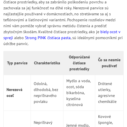
čistiace prostriedky, aby sa zabránilo poškodeniu povrchu a
zachovala sa jej funkčnosť na dlhé roky. Nerezové panvice sú
najčastejšie používané v domácnostiach, no stretávame sa aj s
teflónovými a liatinovými variantmi. Pochopenie rozdielov medzi
nimi vám pomôže vybrať správnu metódu čistenia a predísť
zbytočným škodám. Kvalitné čistiace prostriedky, ako je
biely ocot v
spreji
alebo
Strong PINK čistiaca pasta
, sú ideálnymi pomocníkmi pri
údržbe panvíc.
Odporúčané
Čo sa nesmie
Typ panvice
Charakteristika
čistiace
používať
prostriedky
Mydlo a voda,
Odolná,
Drôtené
ocot, sóda
Nerezová
dlhodobá, bez
utierky,
bikarbóna,
oceľ
nepriľnavého
agresívne
kyselina
povlaku
chemikálie
citrónová
Kovové
Nepriľnavý
špongie,
Jemné mydlo,