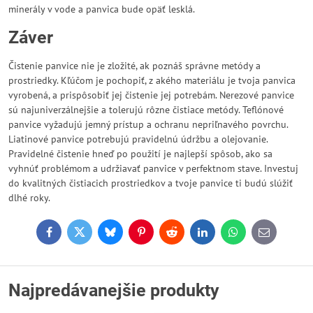
minerály v vode a panvica bude opäť lesklá.
Záver
Čistenie panvice nie je zložité, ak poznáš správne metódy a
prostriedky. Kľúčom je pochopiť, z akého materiálu je tvoja panvica
vyrobená, a prispôsobiť jej čistenie jej potrebám. Nerezové panvice
sú najuniverzálnejšie a tolerujú rôzne čistiace metódy. Teflónové
panvice vyžadujú jemný prístup a ochranu nepriľnavého povrchu.
Liatinové panvice potrebujú pravidelnú údržbu a olejovanie.
Pravidelné čistenie hneď po použití je najlepší spôsob, ako sa
vyhnúť problémom a udržiavať panvice v perfektnom stave. Investuj
do kvalitných čistiacich prostriedkov a tvoje panvice ti budú slúžiť
dlhé roky.
Facebook
Twitter
Bluesky
Pinterest
Reddit
LinkedIn
WhatsApp
E-
mail
Najpredávanejšie produkty