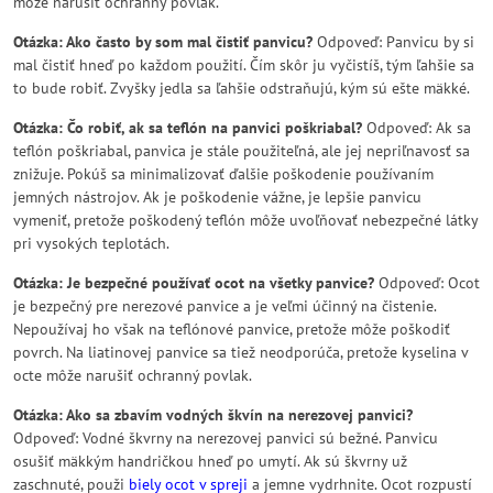
môže narušiť ochranný povlak.
Otázka: Ako často by som mal čistiť panvicu?
Odpoveď: Panvicu by si
mal čistiť hneď po každom použití. Čím skôr ju vyčistíš, tým ľahšie sa
to bude robiť. Zvyšky jedla sa ľahšie odstraňujú, kým sú ešte mäkké.
Otázka: Čo robiť, ak sa teflón na panvici poškriabal?
Odpoveď: Ak sa
teflón poškriabal, panvica je stále použiteľná, ale jej nepriľnavosť sa
znižuje. Pokúš sa minimalizovať ďalšie poškodenie používaním
jemných nástrojov. Ak je poškodenie vážne, je lepšie panvicu
vymeniť, pretože poškodený teflón môže uvoľňovať nebezpečné látky
pri vysokých teplotách.
Otázka: Je bezpečné používať ocot na všetky panvice?
Odpoveď: Ocot
je bezpečný pre nerezové panvice a je veľmi účinný na čistenie.
Nepoužívaj ho však na teflónové panvice, pretože môže poškodiť
povrch. Na liatinovej panvice sa tiež neodporúča, pretože kyselina v
octe môže narušiť ochranný povlak.
Otázka: Ako sa zbavím vodných škvín na nerezovej panvici?
Odpoveď: Vodné škvrny na nerezovej panvici sú bežné. Panvicu
osušiť mäkkým handričkou hneď po umytí. Ak sú škvrny už
zaschnuté, použi
biely ocot v spreji
a jemne vydrhnite. Ocot rozpustí