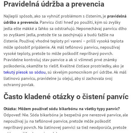
Pravidelná údržba a prevencia
Najlepší spôsob, ako sa vyhnúť problémom s čistením, je
pravidelná
údržba a prevencia
. Panvicu čisti hneď po použití, kým sú zvyšky
jedla ešte mäkké a ľahko sa odstraňujú. Neponechávaj panvicu dlho
so zvyškami jedla, pretože tie sa zaschýnajú a budú ťažšie na
čistenie. Používaj vhodné teploty pri varení – príliš vysoká teplota
môže spôsobiť pripálenie. Ak máš teflónovú panvicu, nepoužívaj
vysoké teploty, pretože to môže poškodiť nepriľnavý povrch.
Pravidelne kontroluj stav panvice a ak si všimneš prvé známky
poškodenia, okamžite to riešiť. Kvalitné čistiace prostriedky, ako je
tekutý piesok so sódou
, sú skvelým pomocníkom pri údržbe. Ak máš
liatinovú panvicu, pravidelne ju olejuj, aby si zachovala svoj
ochranný povlak.
Často kladené otázky o čistení panvíc
Otázka: Môžem používať sódu bikarbónu na všetky typy panvíc?
Odpoveď: Nie. Sóda bikarbóna je bezpečná pre nerezové panvice, ale
nepoužívaj ju na teflónové panvice, pretože môže poškodiť
nepriľnavý povrch. Na liatinovej panvici sa tiež neodporúča, pretože