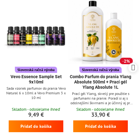
2%
Slovenská ručná výroba
Slovenská ručná výroba
Vevo Essence Sample Set
Combo Parfum do prania Ylang
9x10ml
Absolute 500ml + Prací gél
Ylang Absolute 1L
Sada vzoriek parfumov do prania Vevo
Natural 6 x 10ml a Vevo Premium 3 x
Prací gél Ylang, skvelý pre použitie s
10 ml
parfumami na pranie. Poradí si aj s
odolnejšími škvrnami a je účinný aj pri
nízkych teplotách
Skladom - odosielame ihneď
Skladom - odosielame ihneď
9,49 €
33,90 €
Pridať do košíka
Pridať do košíka