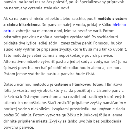
panvicu na konci raz za čas polestiť, použi špecializovaný prípravok
na nerez, aby vyzerala stále ako nová.
Ak sa na panvici niečo pripeklo alebo zaschlo, použi
metódu s octom
a sódou bikarbónou
. Do panvice nalejte vodu, pridajte šálku
bieleho
octu
a zohrejte na miernom ohni, kým sa nezačne variť. Potom
odstráňte panvicu z ohňa a nechajte vychladnúť. Po vychladnutí
pridajte dve lyžice jedlej sódy – zmes začne peniť. Pomocou hubky
alebo kefy vydrhnite pripálené zvyšky, ktoré by sa mali ľahko uvoľniť.
Táto metóda je veľmi účinná a nepoškodzuje povrch panvice.
Alternatívne môžete vytvoriť pastu z jedlej sódy a vody, naniesť ju na
špinavý povrch a nechať pôsobiť niekoľko hodín alebo aj cez noc.
Potom jemne vydrhnite pastu a panvica bude čistá.
Ďalšou účinnou metódou je
čistenie s hliníkovou fóliou
. Hliníková
fólia je všestranný výrobok, ktorý sa dá použiť aj na čistenie panvíc.
Je šetrná k čisteným povrchom a na rozdiel od tradičných drôtených
utierok ich nepoškriabe. Stačí zmäkčiť pripálené zvyšky namáčaním v
horúcej vode s niekoľkými kvapkami prostriedku na umývanie riadu
počas 30 minút. Potom vytvorte guľôčku z hliníkovej fólie a jemne
drhnite pripálené miesta. Zvyšky sa ľahko uvoľnia bez poškodenia
povrchu panvice.