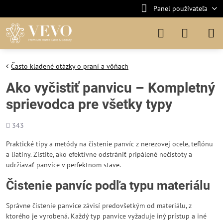
Panel používateľa
Často kladené otázky o praní a vôňach
Ako vyčistiť panvicu – Kompletný
sprievodca pre všetky typy
Počet
343
zobrazení
Praktické tipy a metódy na čistenie panvíc z nerezovej ocele, teflónu
a liatiny. Zistite, ako efektívne odstrániť pripálené nečistoty a
udržiavať panvice v perfektnom stave.
Čistenie panvíc podľa typu materiálu
Správne čistenie panvice závisí predovšetkým od materiálu, z
ktorého je vyrobená. Každý typ panvice vyžaduje iný prístup a iné