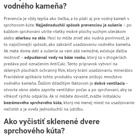
vodného kameňa?
Prevencia je vždy lepšia ako liečba, a to platí aj pre vodný kameň v
sprchovom kúte.
Najjednoduchší spôsob prevenciou je sušenie
– po
každom sprchovaní utrite všetky mokré plochy suchým uterákom
alebo
stierkou na sklo
. Hoci to môže znieť ako nudná povinnosť, je
to najúčinnejší spôsob, ako zabrániť usadzovaniu vodného kameňa.
Ak máte doma deti a sušenie sa vám zdá nemožné, existuje ďalšia
možnosť –
odpudzovač vody na báze vosku
, ktorý sa v drogériách
predáva pod označením AntiCalc. Tento prípravok vytvorí na
sklených plochách ochranný film, ktorý bráni usadzovaniu minerálov.
Pravidelné aplikácie tohto produktu výrazne znižujú množstvo
vodného kameňa. Ďalším dôležitým faktorom je
dobrá ventilacia
–
otvorte okno alebo zapnite ventilátor počas a po sprchovaní, aby sa
vlhkosť rýchlo odpárila. Ak si môžete dovoliť, zvážte inštaláciu
bezrámového sprchového kúta
, ktorý má menej miest na usadzovanie
nečistôt a je oveľa jednoduchší na údržbu.
Ako vyčistiť sklenené dvere
sprchového kúta?