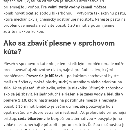
zápach octu, kyselina citrónová je skvelou alternatívou s
príjemnejšou vôňou. Pre
veľmi tvrdý vodný kameň
môžete
kombinovať ocet so sódou bikarbónou – vytvoríte tak aktívnu pastu,
ktorá mechanicky aj chemicky odstraňuje nečistoty. Naneste pastu na
problémové miesta, nechajte pôsobiť 20 minút a potom jemne
zotrite mäkkou kefkou.
Ako sa zbaviť plesne v sprchovom
kúte?
Pleseň v sprchovom kúte nie je len estetickým problémom, ale môže
predstavovať aj zdravotné riziko, najmä pre ľudí s alergickými
problémami.
Prevencia je kľúčová
– po každom sprchovaní by ste
mali utriť všetky mokré plochy suchým uterákom alebo stierkou na
sklo. Ak sa pleseň už objavila, existuje niekoľko účinných spôsobov,
ako sa jej zbaviť. Najjednoduchšie riešenie je
zmes vody a bielidla v
pomere 1:10
, ktorú nastriekate na postihnuté miesta a nechajte
pôsobiť 15 minút. Bielidlo je veľmi účinné, ale používajte ho s
opatrnosťou a v dobre vetranej miestnosti. Ak preferujete prírodnejší
prístup,
sóda bikarbóna
je bezpečnou alternatívou – posypte ju na
vlhké miesta, nechajte pôsobiť a potom zotrite. Ďalšou možnosťou je