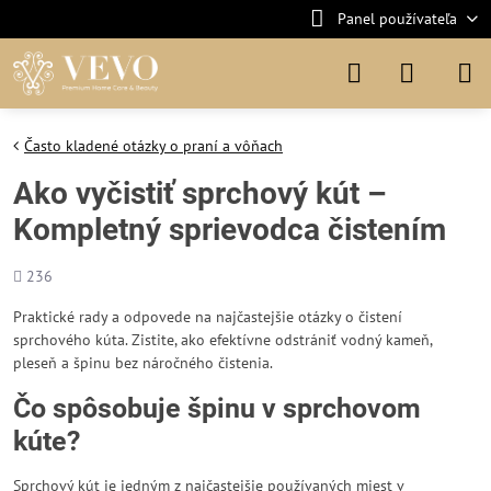
Panel používateľa
Často kladené otázky o praní a vôňach
Ako vyčistiť sprchový kút –
Kompletný sprievodca čistením
Počet
236
zobrazení
Praktické rady a odpovede na najčastejšie otázky o čistení
sprchového kúta. Zistite, ako efektívne odstrániť vodný kameň,
pleseň a špinu bez náročného čistenia.
Čo spôsobuje špinu v sprchovom
kúte?
Sprchový kút je jedným z najčastejšie používaných miest v