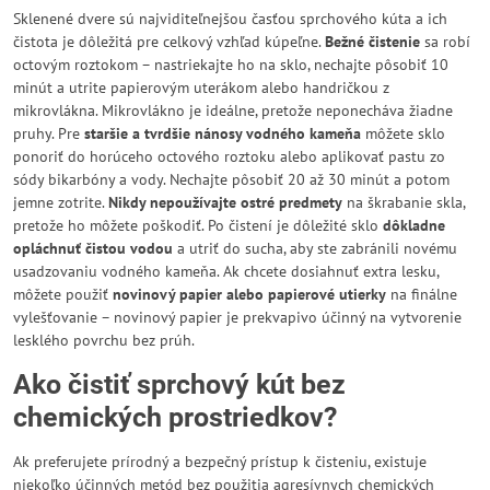
Sklenené dvere sú najviditeľnejšou časťou sprchového kúta a ich
čistota je dôležitá pre celkový vzhľad kúpeľne.
Bežné čistenie
sa robí
octovým roztokom – nastriekajte ho na sklo, nechajte pôsobiť 10
minút a utrite papierovým uterákom alebo handričkou z
mikrovlákna. Mikrovlákno je ideálne, pretože neponecháva žiadne
pruhy. Pre
staršie a tvrdšie nánosy vodného kameňa
môžete sklo
ponoriť do horúceho octového roztoku alebo aplikovať pastu zo
sódy bikarbóny a vody. Nechajte pôsobiť 20 až 30 minút a potom
jemne zotrite.
Nikdy nepoužívajte ostré predmety
na škrabanie skla,
pretože ho môžete poškodiť. Po čistení je dôležité sklo
dôkladne
opláchnuť čistou vodou
a utriť do sucha, aby ste zabránili novému
usadzovaniu vodného kameňa. Ak chcete dosiahnuť extra lesku,
môžete použiť
novinový papier alebo papierové utierky
na finálne
vylešťovanie – novinový papier je prekvapivo účinný na vytvorenie
lesklého povrchu bez prúh.
Ako čistiť sprchový kút bez
chemických prostriedkov?
Ak preferujete prírodný a bezpečný prístup k čisteniu, existuje
niekoľko účinných metód bez použitia agresívnych chemických