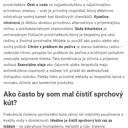
prostriedkov.
Ocet a voda
sú najjednoduššou a najúčinnejšou
prírodnou zmesou – ocet je prírodný rozpúšťač, ktorý efektívne
odstraňuje vodný kameň bez škodlivých chemikálií.
Kyselina
citrónová
je ďalšou skvelou prírodnou alternatívou s príjemnejšou
vôňou a antibakteriálnymi vlastnosťami.
Sóda bikarbóna
je
univerzálnym čistiacim prostriedkom, ktorý je bezpečný pre celú
rodinu a životné prostredie. Môžete ju použiť ako pastu alebo ako
suchý prášok.
Citrón s práškom do pečiva
je starou babskou radou –
rozkrojte citrón, posypte ho práškom do pečiva a krúživými pohybmi
umývajte zašpinené miesta. Táto kombinácia je účinná a príjemne
voňavá.
Esenciálne oleje
ako čajovník alebo levanduľa majú
antimikróbne vlastnosti a môžete ich pridať do akéhokoľvek
čistiaceho roztoku. Všetky tieto prírodné metódy sú bezpečné, lacné a
rovnako účinné ako komerčné produkty.
Ako často by som mal čistiť sprchový
kút?
Frekvencia čistenia sprchového kúta závisí od intenzity používania a
kvality vody v domácnosti.
Ideálne je čistiť sprchový kút raz za
týždeň
– to zabraňuje hromadeniu nečistôt a robí čistenie