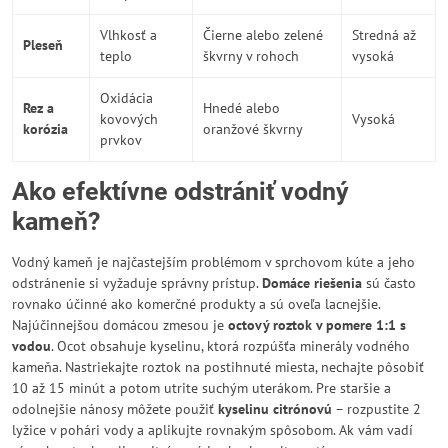
Vlhkosť a
Čierne alebo zelené
Stredná až
Pleseň
teplo
škvrny v rohoch
vysoká
Oxidácia
Rez a
Hnedé alebo
kovových
Vysoká
korózia
oranžové škvrny
prvkov
Ako efektívne odstrániť vodný
kameň?
Vodný kameň je najčastejším problémom v sprchovom kúte a jeho
odstránenie si vyžaduje správny prístup.
Domáce riešenia
sú často
rovnako účinné ako komerčné produkty a sú oveľa lacnejšie.
Najúčinnejšou domácou zmesou je
octový roztok v pomere 1:1 s
vodou
. Ocot obsahuje kyselinu, ktorá rozpúšťa minerály vodného
kameňa. Nastriekajte roztok na postihnuté miesta, nechajte pôsobiť
10 až 15 minút a potom utrite suchým uterákom. Pre staršie a
odolnejšie nánosy môžete použiť
kyselinu citrónovú
– rozpustite 2
lyžice v pohári vody a aplikujte rovnakým spôsobom. Ak vám vadí