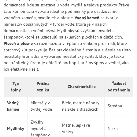
domácnosti, kde sa stretávajú voda, mydlá a telové produkty. Práve
táto kombinácia vytvára ideálne podmienky pre usadzovanie
vodného kameňa, mydliniek a plesne.
Vodný kameň
sa tvorí z
minerálov obsiahnutých v tvrdej vode, ktorá je v našich
domácnostiach veľmi bežná. Mydlinky sú zvyškami mydiel a
šampónov, ktoré sa usadzujú na sklených plochách a dlaždicích.
Pleseň a plesne
sa rozmnožujú v teplom a vlhkom prostredí, ktoré
sprchový kút poskytuje. Bez pravidelného čistenia a sušenia sa tieto
nečistoty hromadia a vytvárajú neestetický vzhľad, ktorý je ťažko
odstrániteľný. Preto je dôležité pochopiť príčiny špiny a vedieť, ako
ich efektívne riešiť.
Typ
Príčina
Ťažkosť
Charakteristika
špiny
vzniku
odstránenia
Vodný
Minerály v
Biele, matné nánosy
Stredná
kameň
tvrdej vode
na skle a dlaždicích
Zvyšky
Matné, lepkavé
Mydlinky
mydiel a
Nízka
vrstvy
šampónov