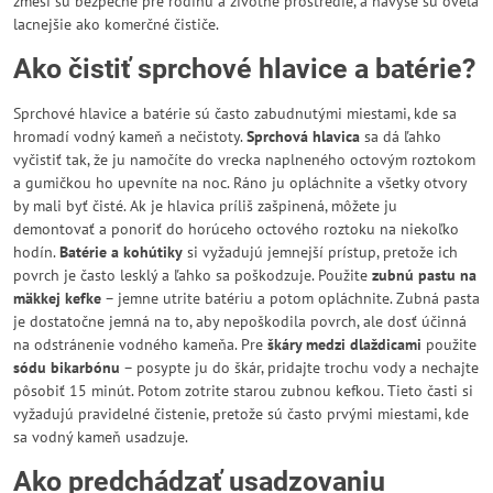
zmesi sú bezpečné pre rodinu a životné prostredie, a navyše sú oveľa
lacnejšie ako komerčné čističe.
Ako čistiť sprchové hlavice a batérie?
Sprchové hlavice a batérie sú často zabudnutými miestami, kde sa
hromadí vodný kameň a nečistoty.
Sprchová hlavica
sa dá ľahko
vyčistiť tak, že ju namočíte do vrecka naplneného octovým roztokom
a gumičkou ho upevníte na noc. Ráno ju opláchnite a všetky otvory
by mali byť čisté. Ak je hlavica príliš zašpinená, môžete ju
demontovať a ponoriť do horúceho octového roztoku na niekoľko
hodín.
Batérie a kohútiky
si vyžadujú jemnejší prístup, pretože ich
povrch je často lesklý a ľahko sa poškodzuje. Použite
zubnú pastu na
mäkkej kefke
– jemne utrite batériu a potom opláchnite. Zubná pasta
je dostatočne jemná na to, aby nepoškodila povrch, ale dosť účinná
na odstránenie vodného kameňa. Pre
škáry medzi dlaždicami
použite
sódu bikarbónu
– posypte ju do škár, pridajte trochu vody a nechajte
pôsobiť 15 minút. Potom zotrite starou zubnou kefkou. Tieto časti si
vyžadujú pravidelné čistenie, pretože sú často prvými miestami, kde
sa vodný kameň usadzuje.
Ako predchádzať usadzovaniu