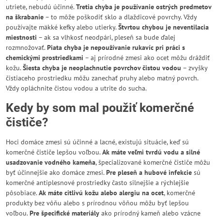
utriete, nebudú účinné.
Tretia chyba je používanie ostrých predmetov
na škrabanie
– to môže poškodiť sklo a dlaždicové povrchy. Vždy
používajte mäkké kefky alebo utierky.
Štvrtou chybou je neventilacia
miestnosti
– ak sa vlhkosť neodpári, pleseň sa bude ďalej
rozmnožovať.
Piata chyba je nepoužívanie rukavíc pri práci s
chemickými prostriedkami
– aj prírodné zmesi ako ocet môžu dráždiť
kožu.
Šiesta chyba je neoplachnutie povrchov čistou vodou
– zvyšky
čistiaceho prostriedku môžu zanechať pruhy alebo matný povrch.
Vždy opláchnite čistou vodou a utrite do sucha.
Kedy by som mal použiť komerčné
čističe?
Hoci domáce zmesi sú účinné a lacné, existujú situácie, keď sú
komerčné čističe lepšou voľbou.
Ak máte veľmi tvrdú vodu a silné
usadzovanie vodného kameňa
, špecializované komerčné čističe môžu
byť účinnejšie ako domáce zmesi.
Pre pleseň a hubové infekcie
sú
komerčné antiplesnové prostriedky často silnejšie a rýchlejšie
pôsobiace.
Ak máte citlivú kožu alebo alergiu na ocet
, komerčné
produkty bez vôňu alebo s prírodnou vôňou môžu byť lepšou
voľbou.
Pre špecifické materiály
ako prírodný kameň alebo vzácne