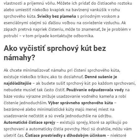
vlastnosti a príjemnú vôňu. Môžete ich pridať do čistiaceho roztoku
alebo umiestiť niekoľko kvapiek na bavlnený vankúšik v rohu
sprchového kúta.
Sviečky bez plameňa
s prírodným voskom a
esenciálnymi olejmi sú ďalšou voľbou na osvieženie vzduchu. Ak
zápach pretrvá napriek čisteniu, môže to znamenať, že je problém v
potrubí – v tom prípade kontaktujte odborníka.
Ako vyčistiť sprchový kút bez
námahy?
Ak chcete minimalizovať námahu pri čistení sprchového kúta,
existuje niekoľko trikov, ako to dosiahnuť.
Denné sušenie je
najdôležitejšie
– ak budete sušiť sprchový kút po každom sprchovaní,
nebudete musieť tak často čistiť.
Používanie odpudzovača vody
na
báze vosku výrazne znižuje usadzovanie vodného kameňa a robí
čistenie jednoduchším.
Výber správneho sprchového kúta
–
bezrámové alebo minimalistické kúty majú menej miest na
usadzovanie nečistôt a sú oveľa jednoduchšie na údržbu.
Automatické čistiace sprejy
– existujú sprejy, ktoré sa aplikujú po
sprchovaní a automaticky čistia povrchy. Hoci sú drahšie, môžu vám
ušetriť čas.
Čistiace prostriedky s dlhodobým účinkom
– niektoré