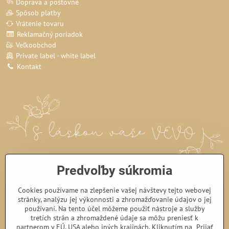
Doprava a poštovné
Spôsob platby
Vrátenie tovaru
Reklamačný poriadok
Veľkoobchod
Private label - white label
Kontakt
Predvoľby súkromia
Cookies používame na zlepšenie vašej návštevy tejto webovej
stránky, analýzu jej výkonnosti a zhromažďovanie údajov o jej
používaní. Na tento účel môžeme použiť nástroje a služby
tretích strán a zhromaždené údaje sa môžu preniesť k
partnerom v EÚ, USA alebo iných krajinách. Kliknutím na „Prijať