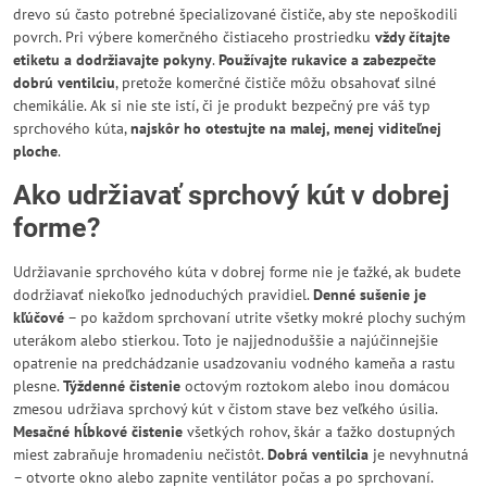
drevo sú často potrebné špecializované čističe, aby ste nepoškodili
povrch. Pri výbere komerčného čistiaceho prostriedku
vždy čítajte
etiketu a dodržiavajte pokyny
.
Používajte rukavice a zabezpečte
dobrú ventilciu
, pretože komerčné čističe môžu obsahovať silné
chemikálie. Ak si nie ste istí, či je produkt bezpečný pre váš typ
sprchového kúta,
najskôr ho otestujte na malej, menej viditeľnej
ploche
.
Ako udržiavať sprchový kút v dobrej
forme?
Udržiavanie sprchového kúta v dobrej forme nie je ťažké, ak budete
dodržiavať niekoľko jednoduchých pravidiel.
Denné sušenie je
kľúčové
– po každom sprchovaní utrite všetky mokré plochy suchým
uterákom alebo stierkou. Toto je najjednoduššie a najúčinnejšie
opatrenie na predchádzanie usadzovaniu vodného kameňa a rastu
plesne.
Týždenné čistenie
octovým roztokom alebo inou domácou
zmesou udržiava sprchový kút v čistom stave bez veľkého úsilia.
Mesačné hĺbkové čistenie
všetkých rohov, škár a ťažko dostupných
miest zabraňuje hromadeniu nečistôt.
Dobrá ventilcia
je nevyhnutná
– otvorte okno alebo zapnite ventilátor počas a po sprchovaní.