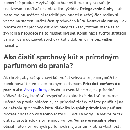
komerčné produkty vytvárajú ochranný film, ktorý zabraňuje
usadzovaniu nečistôt na niekoľko týždňov.
Delegovanie úlohy
– ak
máte rodinu, môžete si rozdeliť povinnosti a každý člen rodiny si
vezme na starosti určitú časť sprchového kúta.
Nastavenie rutiny
– ak
budete čistiť sprchový kút v rovnaký čas každý týždeň, stane sa to
zvykom a nebudete na to musieť myslieť. Kombinácia týchto stratégií
vám umožní udržiavať sprchový kút v dobrej forme bez veľkej
námahy.
Ako čistiť sprchový kút s prírodným
parfumom do prania?
Ak chcete, aby váš sprchový kút voňal sviežo a príjemne, môžete
kombinovať čistenie s prírodným parfumom.
Prírodné parfumy do
prania
ako
Vevo parfumy
obsahujú esenciálne oleje a prírodné
vôňavé zložky, ktoré sú bezpečné a ekologické. Hoci sú primárne
určené na pranie oblečenia, ich prírodné zložky môžete použiť aj na
osvieženie sprchového kúta.
Niekoľko kvapiek prírodného parfumu
môžete pridať do čistiaceho roztoku – octu a vody – a vytvoríte tak
čistiaci prostriedok s príjemnou vôňou.
Vôňavé esenciálne oleje
obsiahnuté v prírodných parfumoch majú antimikróbne vlastnosti,