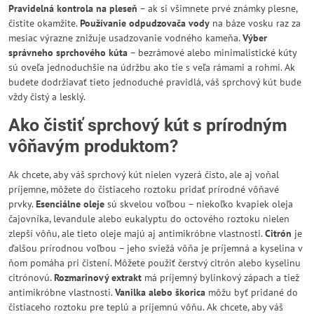
Pravidelná kontrola na pleseň
– ak si všimnete prvé známky plesne,
čistite okamžite.
Používanie odpudzovača vody
na báze vosku raz za
mesiac výrazne znižuje usadzovanie vodného kameňa.
Výber
správneho sprchového kúta
– bezrámové alebo minimalistické kúty
sú oveľa jednoduchšie na údržbu ako tie s veľa rámami a rohmi. Ak
budete dodržiavať tieto jednoduché pravidlá, váš sprchový kút bude
vždy čistý a lesklý.
Ako čistiť sprchový kút s prírodným
vôňavým produktom?
Ak chcete, aby váš sprchový kút nielen vyzerá čisto, ale aj voňal
príjemne, môžete do čistiaceho roztoku pridať prírodné vôňavé
prvky.
Esenciálne oleje
sú skvelou voľbou – niekoľko kvapiek oleja
čajovníka, levandule alebo eukalyptu do octového roztoku nielen
zlepší vôňu, ale tieto oleje majú aj antimikróbne vlastnosti.
Citrón
je
ďalšou prírodnou voľbou – jeho sviežá vôňa je príjemná a kyselina v
ňom pomáha pri čistení. Môžete použiť čerstvý citrón alebo kyselinu
citrónovú.
Rozmarinový extrakt
má príjemný bylinkový zápach a tiež
antimikróbne vlastnosti.
Vanilka alebo škorica
môžu byť pridané do
čistiaceho roztoku pre teplú a príjemnú vôňu. Ak chcete, aby váš