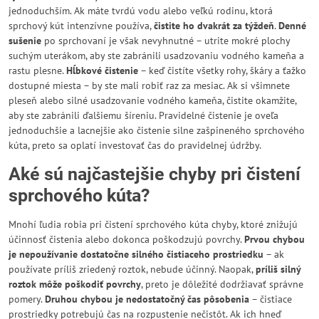
jednoduchším. Ak máte tvrdú vodu alebo veľkú rodinu, ktorá
sprchový kút intenzívne používa,
čistite ho dvakrát za týždeň
.
Denné
sušenie
po sprchovaní je však nevyhnutné – utrite mokré plochy
suchým uterákom, aby ste zabránili usadzovaniu vodného kameňa a
rastu plesne.
Hĺbkové čistenie
– keď čistíte všetky rohy, škáry a ťažko
dostupné miesta – by ste mali robiť raz za mesiac. Ak si všimnete
pleseň alebo silné usadzovanie vodného kameňa, čistite okamžite,
aby ste zabránili ďalšiemu šíreniu. Pravidelné čistenie je oveľa
jednoduchšie a lacnejšie ako čistenie silne zašpineného sprchového
kúta, preto sa oplatí investovať čas do pravidelnej údržby.
Aké sú najčastejšie chyby pri čistení
sprchového kúta?
Mnohí ľudia robia pri čistení sprchového kúta chyby, ktoré znižujú
účinnosť čistenia alebo dokonca poškodzujú povrchy.
Prvou chybou
je nepoužívanie dostatočne silného čistiaceho prostriedku
– ak
používate príliš zriedený roztok, nebude účinný. Naopak,
príliš silný
roztok môže poškodiť povrchy
, preto je dôležité dodržiavať správne
pomery.
Druhou chybou je nedostatočný čas pôsobenia
– čistiace
prostriedky potrebujú čas na rozpustenie nečistôt. Ak ich hneď