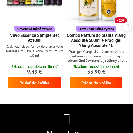
2%
Slovenská ručná výroba
Slovenská ručná výroba
Vevo Essence Sample Set
Combo Parfum do prania Ylang
9x10ml
Absolute 500ml + Prací gél
Ylang Absolute 1L
Sada vzoriek parfumov do prania Vevo
Natural 6 x 10ml a Vevo Premium 3 x
Prací gél Ylang, skvelý pre použitie s
10 ml
parfumami na pranie. Poradí si aj s
odolnejšími škvrnami a je účinný aj pri
nízkych teplotách
Skladom - odosielame ihneď
Skladom - odosielame ihneď
9,49 €
33,90 €
Pridať do košíka
Pridať do košíka