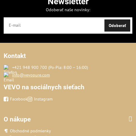
Newsletter
Odoberať naše novinky:
Odoberať
Kontakt
+421 948 900 700 (Po‑Pia: 8:00 – 16:00)
info@vevopure.com
VEVO na sociálnych sieťach
Facebook
Instagram
O nákupe
Obchodné podmienky