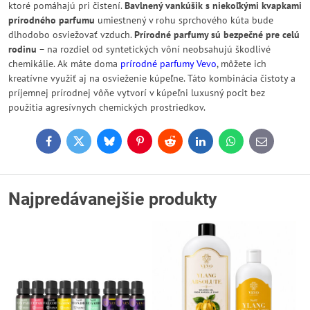
ktoré pomáhajú pri čistení.
Bavlnený vankúšik s niekoľkými kvapkami
prírodného parfumu
umiestnený v rohu sprchového kúta bude
dlhodobo osviežovať vzduch.
Prírodné parfumy sú bezpečné pre celú
rodinu
– na rozdiel od syntetických vôní neobsahujú škodlivé
chemikálie. Ak máte doma
prírodné parfumy Vevo
, môžete ich
kreatívne využiť aj na osvieženie kúpeľne. Táto kombinácia čistoty a
príjemnej prírodnej vôňe vytvorí v kúpeľni luxusný pocit bez
použitia agresívnych chemických prostriedkov.
Facebook
Twitter
Bluesky
Pinterest
Reddit
LinkedIn
WhatsApp
E-
mail
Najpredávanejšie produkty