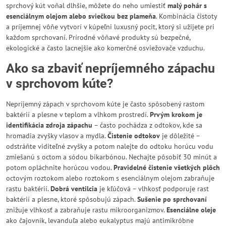
sprchový kút voňal dlhšie, môžete do neho umiestiť
malý pohár s
esenciálnym olejom alebo sviečkou bez plameňa
. Kombinácia čistoty
a príjemnej vôňe vytvorí v kúpeľni luxusný pocit, ktorý si užijete pri
každom sprchovaní. Prírodné vôňavé produkty sú bezpečné,
ekologické a často lacnejšie ako komerčné osviežovače vzduchu.
Ako sa zbaviť nepríjemného zápachu
v sprchovom kúte?
Nepríjemný zápach v sprchovom kúte je často spôsobený rastom
baktérií a plesne v teplom a vlhkom prostredí.
Prvým krokom je
identifikácia zdroja zápachu
– často pochádza z odtokov, kde sa
hromadia zvyšky vlasov a mydla.
Čistenie odtokov
je dôležité –
odstráňte viditeľné zvyšky a potom nalejte do odtoku horúcu vodu
zmiešanú s octom a sódou bikarbónou. Nechajte pôsobiť 30 minút a
potom opláchnite horúcou vodou.
Pravidelné čistenie všetkých plôch
octovým roztokom alebo roztokom s esenciálnym olejom zabraňuje
rastu baktérií.
Dobrá ventilcia
je kľúčová – vlhkosť podporuje rast
baktérií a plesne, ktoré spôsobujú zápach.
Sušenie po sprchovaní
znižuje vlhkosť a zabraňuje rastu mikroorganizmov.
Esenciálne oleje
ako čajovník, levanduľa alebo eukalyptus majú antimikróbne