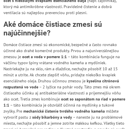
ocet s niekoľkými kvapkami esenciálneho oleja
(napr. čajovníka),
ktorý má antimikróbne vlastnosti. Pravidelné čistenie a dobrá
ventilacia sú najlepšou prevenciou proti plesni.
Aké domáce čistiace zmesi sú
najúčinnejšie?
Domáce čistiace zmesi sú ekonomické, bezpečné a často rovnako
účinné ako drahé komerčné produkty. Prvou a najuniverzálnejšou
zmesou je
ocet a voda v pomere 1:1
– táto kombinácia funguje na
väčšinu typov špiny vrátane vodného kameňa a mydliniek.
Nastriekajte ju na sklo, rám a dlaždice, nechajte pôsobiť 10 až 15
minút a utrite. Ak chcete zlepšiť vôňu, pridajte niekoľko kvapiek
esenciálneho oleja. Druhou účinnou zmesou je
kyselina citrónová
rozpustená vo vode
– 2 lyžice na pohár vody. Táto zmes má okrem
čistiaceho účinku aj antibakteriálne vlastnosti a príjemnejšiu vôňu
ako ocet. Tretia zmes kombinuje
ocet so saponátom na riad v pomere
1:1
– táto kombinácia je obzvlášť účinná na mydlinky a tukové
zvyšky. Pre
mechanické čistenie tvrdého vodného kameňa
môžete
vytvoriť pastu z
sódy bikarbóny a vody
– naneste ju na problémové
miesta, nechajte pôsobiť a jemne zotrite mäkkou kefkou. Všetky tieto