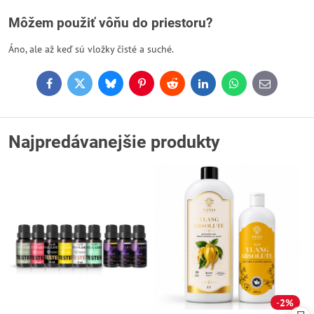
Môžem použiť vôňu do priestoru?
Áno, ale až keď sú vložky čisté a suché.
Facebook
Twitter
Bluesky
Pinterest
Reddit
LinkedIn
WhatsApp
E-
mail
Najpredávanejšie produkty
2%