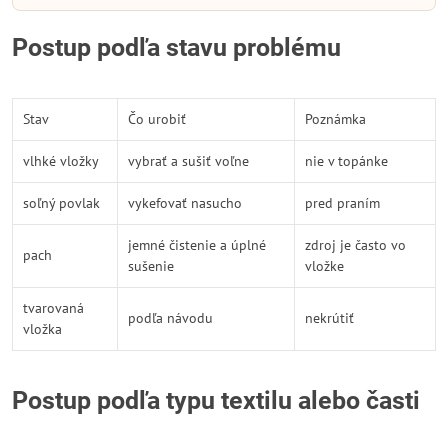
Postup podľa stavu problému
Stav
Čo urobiť
Poznámka
vlhké vložky
vybrať a sušiť voľne
nie v topánke
soľný povlak
vykefovať nasucho
pred praním
jemné čistenie a úplné
zdroj je často vo
pach
sušenie
vložke
tvarovaná
podľa návodu
nekrútiť
vložka
Postup podľa typu textilu alebo časti