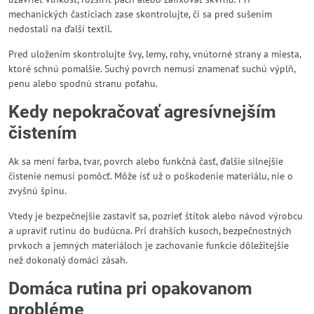
mechanických časticiach zase skontrolujte, či sa pred sušením
nedostali na ďalší textil.
Pred uložením skontrolujte švy, lemy, rohy, vnútorné strany a miesta,
ktoré schnú pomalšie. Suchý povrch nemusí znamenať suchú výplň,
penu alebo spodnú stranu poťahu.
Kedy nepokračovať agresívnejším
čistením
Ak sa mení farba, tvar, povrch alebo funkčná časť, ďalšie silnejšie
čistenie nemusí pomôcť. Môže ísť už o poškodenie materiálu, nie o
zvyšnú špinu.
Vtedy je bezpečnejšie zastaviť sa, pozrieť štítok alebo návod výrobcu
a upraviť rutinu do budúcna. Pri drahších kusoch, bezpečnostných
prvkoch a jemných materiáloch je zachovanie funkcie dôležitejšie
než dokonalý domáci zásah.
Domáca rutina pri opakovanom
probléme