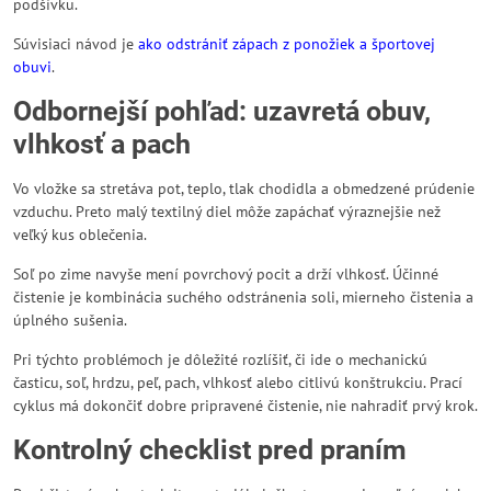
podšívku.
Súvisiaci návod je
ako odstrániť zápach z ponožiek a športovej
obuvi
.
Odbornejší pohľad: uzavretá obuv,
vlhkosť a pach
Vo vložke sa stretáva pot, teplo, tlak chodidla a obmedzené prúdenie
vzduchu. Preto malý textilný diel môže zapáchať výraznejšie než
veľký kus oblečenia.
Soľ po zime navyše mení povrchový pocit a drží vlhkosť. Účinné
čistenie je kombinácia suchého odstránenia soli, mierneho čistenia a
úplného sušenia.
Pri týchto problémoch je dôležité rozlíšiť, či ide o mechanickú
časticu, soľ, hrdzu, peľ, pach, vlhkosť alebo citlivú konštrukciu. Prací
cyklus má dokončiť dobre pripravené čistenie, nie nahradiť prvý krok.
Kontrolný checklist pred praním