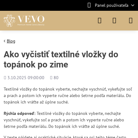
Panel používateľa
Blog
Ako vyčistiť textilné vložky do
topánok po zime
Pridané
Počet
3.10.2025 09:00:00
80
zobrazení
Textilné vložky do topánok vyberte, nechajte vyschnúť, vykefujte soľ
a prach a potom ich vyperte ručne alebo šetrne podľa materiálu. Do
topánok ich vráťte až úplne suché.
Rýchla odpoveď:
Textilné vložky do topánok vyberte, nechajte
vyschnúť, vykefujte soľ a prach a potom ich vyperte ručne alebo
šetrne podľa materiálu. Do topánok ich vráťte až úplne suché.
V texte nájdete aj praktické situácie, ktoré sa pri tejto téme často