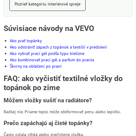
Pozrieť kategóriu interiérové spreje
Súvisiace návody na VEVO
Ako prať topánky
Ako odstrániť zápach z topánok a textílií v predsieni
Ako vybrať prací gél podľa typu bielizne
Ako kombinovať prací gél a parfum do prania
Škvrny na oblečení po praní
FAQ: ako vyčistiť textilné vložky do
topánok po zime
Môžem vložky sušiť na radiátore?
Radšej nie. Priame teplo môže zdeformovať penu alebo lepidlo.
Prečo zapáchajú aj čisté topánky?
Často ostala vlhká alebo znečistená vložka.