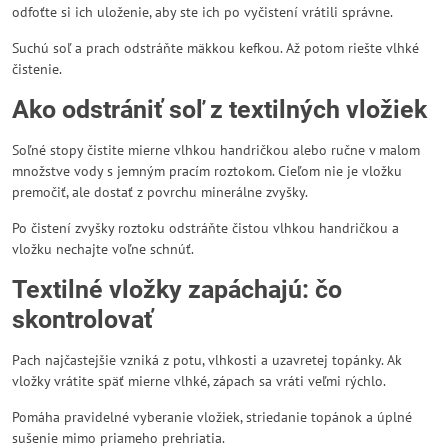
odfoťte si ich uloženie, aby ste ich po vyčistení vrátili správne.
Suchú soľ a prach odstráňte mäkkou kefkou. Až potom riešte vlhké
čistenie.
Ako odstrániť soľ z textilných vložiek
Soľné stopy čistite mierne vlhkou handričkou alebo ručne v malom
množstve vody s jemným pracím roztokom. Cieľom nie je vložku
premočiť, ale dostať z povrchu minerálne zvyšky.
Po čistení zvyšky roztoku odstráňte čistou vlhkou handričkou a
vložku nechajte voľne schnúť.
Textilné vložky zapáchajú: čo
skontrolovať
Pach najčastejšie vzniká z potu, vlhkosti a uzavretej topánky. Ak
vložky vrátite späť mierne vlhké, zápach sa vráti veľmi rýchlo.
Pomáha pravidelné vyberanie vložiek, striedanie topánok a úplné
sušenie mimo priameho prehriatia.