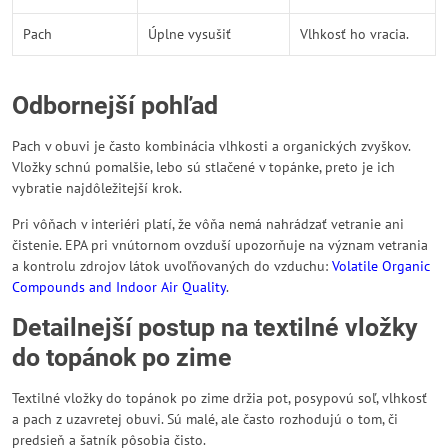
Pach
Úplne vysušiť
Vlhkosť ho vracia.
Odbornejší pohľad
Pach v obuvi je často kombinácia vlhkosti a organických zvyškov.
Vložky schnú pomalšie, lebo sú stlačené v topánke, preto je ich
vybratie najdôležitejší krok.
Pri vôňach v interiéri platí, že vôňa nemá nahrádzať vetranie ani
čistenie. EPA pri vnútornom ovzduší upozorňuje na význam vetrania
a kontrolu zdrojov látok uvoľňovaných do vzduchu:
Volatile Organic
Compounds and Indoor Air Quality
.
Detailnejší postup na textilné vložky
do topánok po zime
Textilné vložky do topánok po zime držia pot, posypovú soľ, vlhkosť
a pach z uzavretej obuvi. Sú malé, ale často rozhodujú o tom, či
predsieň a šatník pôsobia čisto.