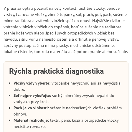
V praxi sa oplatí pozerať na celý kontext: textilné vložky, penové
vrstvy, tvarované vložky, zimné topánky, soľ, prach, pot, pach, sušenie
mimo radiátora a vrátenie vložiek späť do obuvi. Najväčšie riziko je
vrátenie vlhkých vložiek do topánok, horúce sušenie na radiátore,
pranie kožených alebo špeciálnych ortopedických vložiek bez
návodu, silnú vôňu namiesto čistenia a drhnutie penovej vrstvy.
Správny postup začína mimo práčky: mechanické odstránenie,
lokálne čistenie, kontrola materiálu a až potom pranie alebo sušenie.
Rýchla praktická diagnostika
Vložky vždy vyberte:
v topánke nevyschnú ani sa nevyčistia
dobre.
Soľ najprv vykefujte:
suchý minerálny zvyšok nepatrí do
vody ako prvý krok.
Pach je vo vlhkosti:
vrátenie nedosušených vložiek problém
obnoví.
Materiál rozhoduje:
textil, pena, koža a ortopedické vložky
nečistite rovnako.