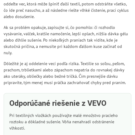
oddeľte vec, ktorá môže špiniť ďalší textil, potom odstráňte všetko,
čo ide preč nasucho, a až následne riešte vlhké čistenie, prací cyklus
alebo dosušenie.
Ak sa problém opakuje, zapisujte si, čo pomohlo: či rozhodlo
vysávanie, valček, kratšie namočenie, lepší oplach, nižšia dávka gélu
alebo dlhšie sušenie. Po niekoľkých praniach tak vidíte, kde je
skutočná príčina, a nemusíte pri každom ďalšom kuse začínať od
nuly.
Dôležité je aj oddelenie vecí podľa rizika. Textílie so soľou, peľom,
prachom, trblietkami alebo zápachom nepatria do rovnakej dávky
ako uteráky, obliečky alebo bežné tričká. Čím presnejšie dávku
pripravíte, tým menej musí práčka zachraňovať chyby pred praním.
Odporúčané riešenie z VEVO
Pri textilných vložkách používajte malé množstvo pracieho
roztoku a dôkladné sušenie. Vôňa nenahradí odstránenie
vlhkosti.