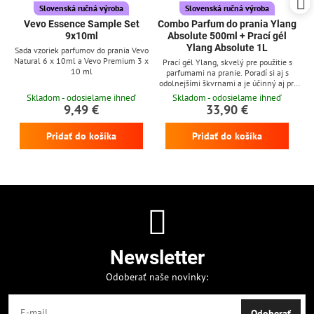
Slovenská ručná výroba
Slovenská ručná výroba
Vevo Essence Sample Set
Combo Parfum do prania Ylang
9x10ml
Absolute 500ml + Prací gél
Ylang Absolute 1L
Sada vzoriek parfumov do prania Vevo
Natural 6 x 10ml a Vevo Premium 3 x
Prací gél Ylang, skvelý pre použitie s
10 ml
parfumami na pranie. Poradí si aj s
odolnejšími škvrnami a je účinný aj pri
nízkych teplotách
Skladom - odosielame ihneď
Skladom - odosielame ihneď
9,49 €
33,90 €
Pridať do košíka
Pridať do košíka
Newsletter
Odoberať naše novinky:
Odoberať