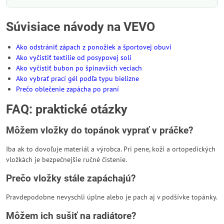
Súvisiace návody na VEVO
Ako odstrániť zápach z ponožiek a športovej obuvi
Ako vyčistiť textílie od posypovej soli
Ako vyčistiť bubon po špinavších veciach
Ako vybrať prací gél podľa typu bielizne
Prečo oblečenie zapácha po praní
FAQ: praktické otázky
Môžem vložky do topánok vyprať v práčke?
Iba ak to dovoľuje materiál a výrobca. Pri pene, koži a ortopedických
vložkách je bezpečnejšie ručné čistenie.
Prečo vložky stále zapáchajú?
Pravdepodobne nevyschli úplne alebo je pach aj v podšívke topánky.
Môžem ich sušiť na radiátore?