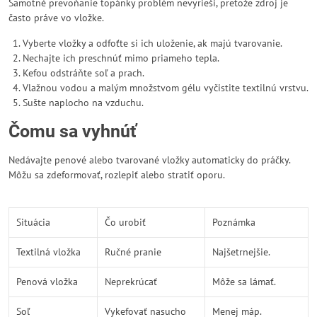
Samotné prevoňanie topánky problém nevyrieši, pretože zdroj je
často práve vo vložke.
Vyberte vložky a odfoťte si ich uloženie, ak majú tvarovanie.
Nechajte ich preschnúť mimo priameho tepla.
Kefou odstráňte soľ a prach.
Vlažnou vodou a malým množstvom gélu vyčistite textilnú vrstvu.
Sušte naplocho na vzduchu.
Čomu sa vyhnúť
Nedávajte penové alebo tvarované vložky automaticky do práčky.
Môžu sa zdeformovať, rozlepiť alebo stratiť oporu.
Situácia
Čo urobiť
Poznámka
Textilná vložka
Ručné pranie
Najšetrnejšie.
Penová vložka
Neprekrúcať
Môže sa lámať.
Soľ
Vykefovať nasucho
Menej máp.