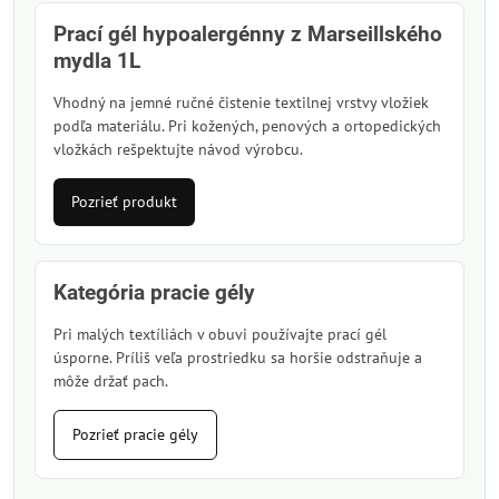
Prací gél hypoalergénny z Marseillského
mydla 1L
Vhodný na jemné ručné čistenie textilnej vrstvy vložiek
podľa materiálu. Pri kožených, penových a ortopedických
vložkách rešpektujte návod výrobcu.
Pozrieť produkt
Kategória pracie gély
Pri malých textíliách v obuvi používajte prací gél
úsporne. Príliš veľa prostriedku sa horšie odstraňuje a
môže držať pach.
Pozrieť pracie gély