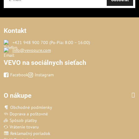
Kontakt
+421 948 900 700 (Po‑Pia: 8:00 – 16:00)
info@vevopure.com
VEVO na sociálnych sieťach
Facebook
Instagram
O nákupe
Obchodné podmienky
Doprava a poštovné
Spôsob platby
Vrátenie tovaru
Reklamačný poriadok