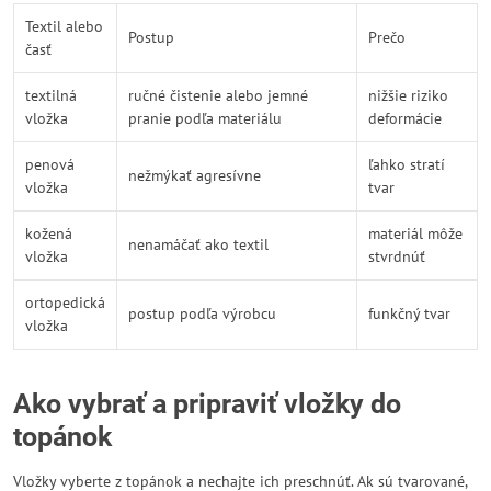
Textil alebo
Postup
Prečo
časť
textilná
ručné čistenie alebo jemné
nižšie riziko
vložka
pranie podľa materiálu
deformácie
penová
ľahko stratí
nežmýkať agresívne
vložka
tvar
kožená
materiál môže
nenamáčať ako textil
vložka
stvrdnúť
ortopedická
postup podľa výrobcu
funkčný tvar
vložka
Ako vybrať a pripraviť vložky do
topánok
Vložky vyberte z topánok a nechajte ich preschnúť. Ak sú tvarované,