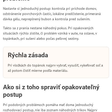
Nastavte si jednoduchý postup: kontrola pri príchode domov,
odstránenie povrchových častíc, lokálne predčistenie, primeraná
dávka gélu, nepreplnený bubon a kontrola pred sušením.
Takto sa z prania nestane náhodný pokus. Pri opakovaných
situáciách rýchlo zistíte, či problém vzniká v aute, na oslave, v
topánkach, pri sušení alebo počas peľovej sezóny.
Rýchla zásada
Pri vložkách do topánok najprv vybrať, vysušiť, vykefovať soľ a
až potom čistiť mierne podľa materiálu.
Ako si z toho spraviť opakovateľný
postup
Pri podobných problémoch pomáha mať doma jednoduchý
rozhodovací postup, nie iba zoznam náhodných trikov. Najprv