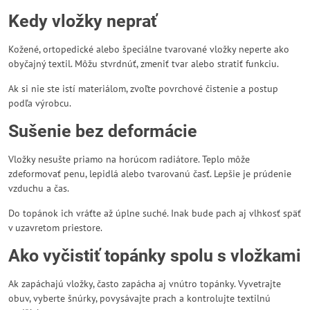
Kedy vložky neprať
Kožené, ortopedické alebo špeciálne tvarované vložky neperte ako
obyčajný textil. Môžu stvrdnúť, zmeniť tvar alebo stratiť funkciu.
Ak si nie ste istí materiálom, zvoľte povrchové čistenie a postup
podľa výrobcu.
Sušenie bez deformácie
Vložky nesušte priamo na horúcom radiátore. Teplo môže
zdeformovať penu, lepidlá alebo tvarovanú časť. Lepšie je prúdenie
vzduchu a čas.
Do topánok ich vráťte až úplne suché. Inak bude pach aj vlhkosť späť
v uzavretom priestore.
Ako vyčistiť topánky spolu s vložkami
Ak zapáchajú vložky, často zapácha aj vnútro topánky. Vyvetrajte
obuv, vyberte šnúrky, povysávajte prach a kontrolujte textilnú