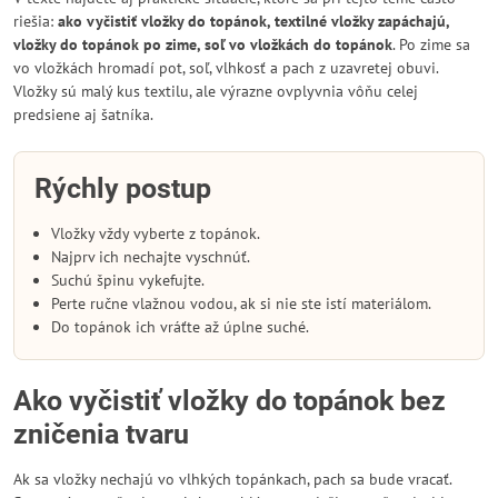
riešia:
ako vyčistiť vložky do topánok, textilné vložky zapáchajú,
vložky do topánok po zime, soľ vo vložkách do topánok
. Po zime sa
vo vložkách hromadí pot, soľ, vlhkosť a pach z uzavretej obuvi.
Vložky sú malý kus textilu, ale výrazne ovplyvnia vôňu celej
predsiene aj šatníka.
Rýchly postup
Vložky vždy vyberte z topánok.
Najprv ich nechajte vyschnúť.
Suchú špinu vykefujte.
Perte ručne vlažnou vodou, ak si nie ste istí materiálom.
Do topánok ich vráťte až úplne suché.
Ako vyčistiť vložky do topánok bez
zničenia tvaru
Ak sa vložky nechajú vo vlhkých topánkach, pach sa bude vracať.