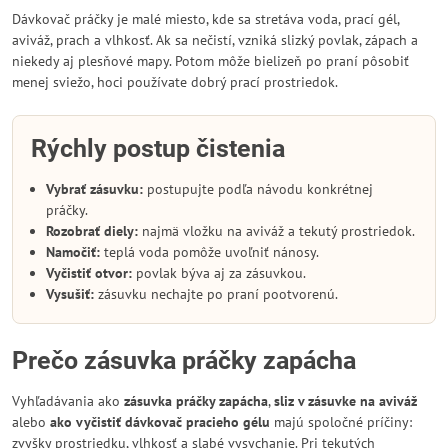
Dávkovač práčky je malé miesto, kde sa stretáva voda, prací gél,
aviváž, prach a vlhkosť. Ak sa nečistí, vzniká slizký povlak, zápach a
niekedy aj plesňové mapy. Potom môže bielizeň po praní pôsobiť
menej sviežo, hoci používate dobrý prací prostriedok.
Rýchly postup čistenia
Vybrať zásuvku:
postupujte podľa návodu konkrétnej
práčky.
Rozobrať diely:
najmä vložku na aviváž a tekutý prostriedok.
Namočiť:
teplá voda pomôže uvoľniť nánosy.
Vyčistiť otvor:
povlak býva aj za zásuvkou.
Vysušiť:
zásuvku nechajte po praní pootvorenú.
Prečo zásuvka práčky zapácha
Vyhľadávania ako
zásuvka práčky zapácha
,
sliz v zásuvke na aviváž
alebo
ako vyčistiť dávkovač pracieho gélu
majú spoločné príčiny:
zvyšky prostriedku, vlhkosť a slabé vysychanie. Pri tekutých