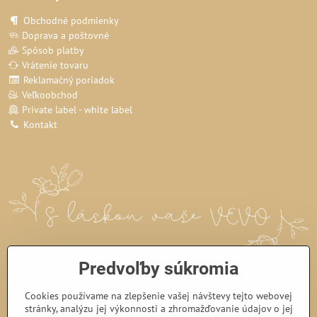
Obchodné podmienky
Doprava a poštovné
Spôsob platby
Vrátenie tovaru
Reklamačný poriadok
Veľkoobchod
Private label - white label
Kontakt
Predvoľby súkromia
Cookies používame na zlepšenie vašej návštevy tejto webovej
stránky, analýzu jej výkonnosti a zhromažďovanie údajov o jej