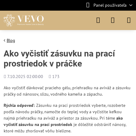
Panel používateľa
Blog
Ako vyčistiť zásuvku na prací
prostriedok v práčke
Pridané
Počet
7.10.2025 02:00:00
173
zobrazení
Ako vyčistiť dávkovač pracieho gélu, priehradku na aviváž a zásuvku
práčky od nánosov, slizu, vodného kameňa a zápachu.
Rýchla odpoveď:
Zásuvku na prací prostriedok vyberte, rozoberte
podľa návodu práčky, namočte do teplej vody a vyčistite kefkou
najmä priehradku na aviváž a priestor za zásuvkou. Pri téme
ako
vyčistiť zásuvku na prací prostriedok
je dôležité odstrániť nánosy,
ktoré môžu zhoršovať vôňu bielizne.