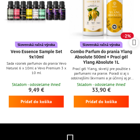
2%
Slovenská ručná výroba
Slovenská ručná výroba
Vevo Essence Sample Set
Combo Parfum do prania Ylang
9x10ml
Absolute 500ml + Prací gél
Ylang Absolute 1L
Sada vzoriek parfumov do prania Vevo
Natural 6 x 10ml a Vevo Premium 3 x
Prací gél Ylang, skvelý pre použitie s
10 ml
parfumami na pranie. Poradí si aj s
odolnejšími škvrnami a je účinný aj pri
nízkych teplotách
Skladom - odosielame ihneď
Skladom - odosielame ihneď
9,49 €
33,90 €
Pridať do košíka
Pridať do košíka