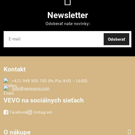
Newsletter
Odoberať naše novinky:
Odoberať
Kontakt
+421 948 900 700 (Po‑Pia: 8:00 – 16:00)
info@vevopure.com
VEVO na sociálnych sieťach
Facebook
Instagram
O nákupe