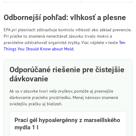
Odbornejší pohľad: vlhkosť a plesne
EPA pri plesniach zdôrazňuje kontrolu vlhkosti ako základ prevencie.
Pri práčke to znamená nenechávať zásuvku trvalo mokrú a
pravidelne odstraňovať organické zvyšky. Viac nájdete v texte
Ten
Things You Should Know about Mold
.
Odporúčané riešenie pre čistejšie
dávkovanie
Ak sa v zásuvke tvorí veľa zvyškov, pomôže aj presnejšie
dávkovanie pracieho prostriedku. Menej nánosov znamená
sviežejšiu práčku aj bielizeň.
Prací gél hypoalergénny z marseillského
mydla 1 l