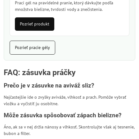
Prací gél na pravidelné pranie, ktorý dávkujte podľa
množstva bielizne, tvrdosti vody a znečistenia.
Pozrieť produkt
Pozrieť pracie gély
FAQ: zásuvka práčky
Prečo je v zásuvke na aviváž sliz?
Najčastejšie ide o zvyšky aviváže, vlhkosť a prach. Pomôže vybrať
vložku a vyčistiť ju osobitne.
Môže zásuvka spôsobovať zápach bielizne?
Áno, ak sa v nej držia nánosy a vlhkosť. Skontrolujte však aj tesnenie,
bubon a filter.