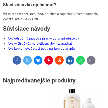
Stačí zásuvku opláchnuť?
Pri miernom znečistení áno, pri slize a zápachu ju treba namočiť,
vyčistiť kefkou a vysušiť.
Súvisiace návody
Ako odstrániť zápach z práčky po praní uterákov
Ako vyčistiť kôš na bielizeň, aby nezapáchal
Ako kombinovať prací gél a parfum do prania
Facebook
Twitter
Bluesky
Pinterest
Reddit
LinkedIn
WhatsApp
E-
mail
Najpredávanejšie produkty