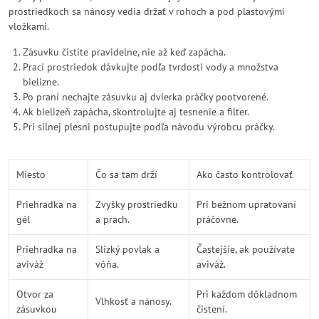
prostriedkoch sa nánosy vedia držať v rohoch a pod plastovými
vložkami.
Zásuvku čistite pravidelne, nie až keď zapácha.
Prací prostriedok dávkujte podľa tvrdosti vody a množstva
bielizne.
Po praní nechajte zásuvku aj dvierka práčky pootvorené.
Ak bielizeň zapácha, skontrolujte aj tesnenie a filter.
Pri silnej plesni postupujte podľa návodu výrobcu práčky.
Miesto
Čo sa tam drží
Ako často kontrolovať
Priehradka na
Zvyšky prostriedku
Pri bežnom upratovaní
gél
a prach.
práčovne.
Priehradka na
Slizký povlak a
Častejšie, ak používate
aviváž
vôňa.
aviváž.
Otvor za
Pri každom dôkladnom
Vlhkosť a nánosy.
zásuvkou
čistení.