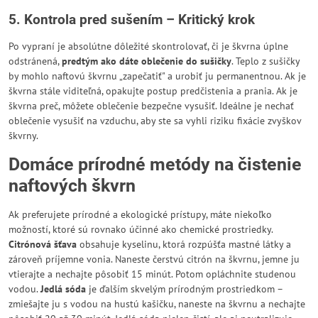
5. Kontrola pred sušením – Kritický krok
Po vypraní je absolútne dôležité skontrolovať, či je škvrna úplne
odstránená,
predtým ako dáte oblečenie do sušičky
. Teplo z sušičky
by mohlo naftovú škvrnu „zapečatiť" a urobiť ju permanentnou. Ak je
škvrna stále viditeľná, opakujte postup predčistenia a prania. Ak je
škvrna preč, môžete oblečenie bezpečne vysušiť. Ideálne je nechať
oblečenie vysušiť na vzduchu, aby ste sa vyhli riziku fixácie zvyškov
škvrny.
Domáce prírodné metódy na čistenie
naftových škvrn
Ak preferujete prírodné a ekologické prístupy, máte niekoľko
možností, ktoré sú rovnako účinné ako chemické prostriedky.
Citrónová šťava
obsahuje kyselinu, ktorá rozpúšťa mastné látky a
zároveň príjemne vonia. Naneste čerstvú citrón na škvrnu, jemne ju
vtierajte a nechajte pôsobiť 15 minút. Potom opláchnite studenou
vodou.
Jedlá sóda
je ďalším skvelým prírodným prostriedkom –
zmiešajte ju s vodou na hustú kašičku, naneste na škvrnu a nechajte