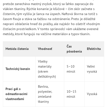
pretože zanecháva mastný zvyšok, ktorý sa ľahko zapracuje do
vlákien tkaniny. Rýchle konanie je kľúčové – čím skôr začnete s
čistením, tým vyššia je šanca na úspech. Naftová škvrna sa totiž s
časom fixuje a stáva sa ťažšou na odstránenie. Preto je dôležité
nepraní oblečenie hneď do práčky, ale najskôr ho ošetriť vhodným
čistiacim prostriedkom. V tomto sprievodci vám ukážeme overené
metódy, ktoré fungujú na väčšine materiálov a typov tkanín.
Čas
Metóda čistenia
Vhodnosť
Efektivita
pôsobenia
Všetky
materiály
5–10
Veľmi
Technický benzín
(okrem
minút
vysoká
delikátnych)
Bavlna,
Prací gél s
polyester,
10–15
odmasťovacími
Vysoká
zmiešané
minút
vlastnosťami
tkaniny