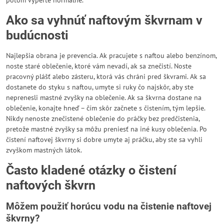
potom vyperte normálne.
Ako sa vyhnúť naftovým škvrnam v
budúcnosti
Najlepšia obrana je prevencia. Ak pracujete s naftou alebo benzínom,
noste staré oblečenie, ktoré vám nevadí, ak sa znečistí. Noste
pracovný plášť alebo zásteru, ktorá vás chráni pred škvrami. Ak sa
dostanete do styku s naftou, umyte si ruky čo najskôr, aby ste
neprenesli mastné zvyšky na oblečenie. Ak sa škvrna dostane na
oblečenie, konajte hneď – čím skôr začnete s čistením, tým lepšie.
Nikdy nenoste znečistené oblečenie do práčky bez predčistenia,
pretože mastné zvyšky sa môžu preniesť na iné kusy oblečenia. Po
čistení naftovej škvrny si dobre umyte aj práčku, aby ste sa vyhli
zvyškom mastných látok.
Často kladené otázky o čistení
naftových škvrn
Môžem použiť horúcu vodu na čistenie naftovej
škvrny?