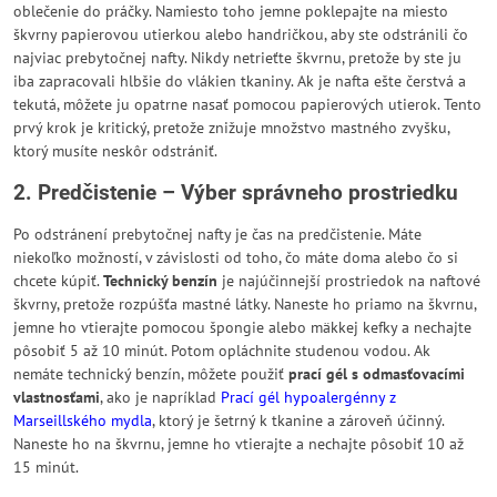
oblečenie do práčky. Namiesto toho jemne poklepajte na miesto
škvrny papierovou utierkou alebo handričkou, aby ste odstránili čo
najviac prebytočnej nafty. Nikdy netrieťte škvrnu, pretože by ste ju
iba zapracovali hlbšie do vlákien tkaniny. Ak je nafta ešte čerstvá a
tekutá, môžete ju opatrne nasať pomocou papierových utierok. Tento
prvý krok je kritický, pretože znižuje množstvo mastného zvyšku,
ktorý musíte neskôr odstrániť.
2. Predčistenie – Výber správneho prostriedku
Po odstránení prebytočnej nafty je čas na predčistenie. Máte
niekoľko možností, v závislosti od toho, čo máte doma alebo čo si
chcete kúpiť.
Technický benzín
je najúčinnejší prostriedok na naftové
škvrny, pretože rozpúšťa mastné látky. Naneste ho priamo na škvrnu,
jemne ho vtierajte pomocou špongie alebo mäkkej kefky a nechajte
pôsobiť 5 až 10 minút. Potom opláchnite studenou vodou. Ak
nemáte technický benzín, môžete použiť
prací gél s odmasťovacími
vlastnosťami
, ako je napríklad
Prací gél hypoalergénny z
Marseillského mydla
, ktorý je šetrný k tkanine a zároveň účinný.
Naneste ho na škvrnu, jemne ho vtierajte a nechajte pôsobiť 10 až
15 minút.