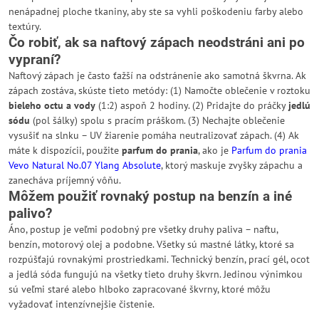
nenápadnej ploche tkaniny, aby ste sa vyhli poškodeniu farby alebo
textúry.
Čo robiť, ak sa naftový zápach neodstráni ani po
vypraní?
Naftový zápach je často ťažší na odstránenie ako samotná škvrna. Ak
zápach zostáva, skúste tieto metódy: (1) Namočte oblečenie v roztoku
bieleho octu a vody
(1:2) aspoň 2 hodiny. (2) Pridajte do práčky
jedlú
sódu
(pol šálky) spolu s pracím práškom. (3) Nechajte oblečenie
vysušiť na slnku – UV žiarenie pomáha neutralizovať zápach. (4) Ak
máte k dispozícii, použite
parfum do prania
, ako je
Parfum do prania
Vevo Natural No.07 Ylang Absolute
, ktorý maskuje zvyšky zápachu a
zanecháva príjemný vôňu.
Môžem použiť rovnaký postup na benzín a iné
palivo?
Áno, postup je veľmi podobný pre všetky druhy paliva – naftu,
benzín, motorový olej a podobne. Všetky sú mastné látky, ktoré sa
rozpúšťajú rovnakými prostriedkami. Technický benzín, prací gél, ocot
a jedlá sóda fungujú na všetky tieto druhy škvrn. Jedinou výnimkou
sú veľmi staré alebo hlboko zapracované škvrny, ktoré môžu
vyžadovať intenzívnejšie čistenie.