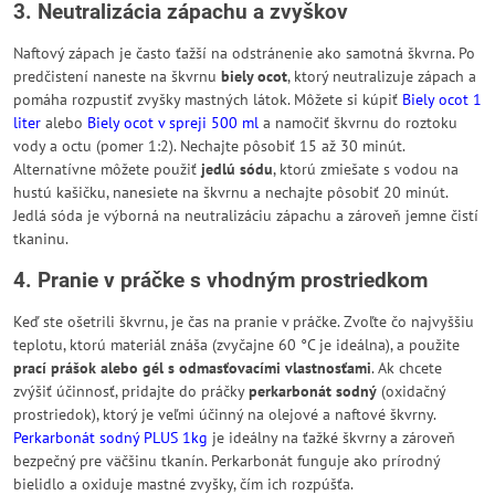
3. Neutralizácia zápachu a zvyškov
Naftový zápach je často ťažší na odstránenie ako samotná škvrna. Po
predčistení naneste na škvrnu
biely ocot
, ktorý neutralizuje zápach a
pomáha rozpustiť zvyšky mastných látok. Môžete si kúpiť
Biely ocot 1
liter
alebo
Biely ocot v spreji 500 ml
a namočiť škvrnu do roztoku
vody a octu (pomer 1:2). Nechajte pôsobiť 15 až 30 minút.
Alternatívne môžete použiť
jedlú sódu
, ktorú zmiešate s vodou na
hustú kašičku, nanesiete na škvrnu a nechajte pôsobiť 20 minút.
Jedlá sóda je výborná na neutralizáciu zápachu a zároveň jemne čistí
tkaninu.
4. Pranie v práčke s vhodným prostriedkom
Keď ste ošetrili škvrnu, je čas na pranie v práčke. Zvoľte čo najvyššiu
teplotu, ktorú materiál znáša (zvyčajne 60 °C je ideálna), a použite
prací prášok alebo gél s odmasťovacími vlastnosťami
. Ak chcete
zvýšiť účinnosť, pridajte do práčky
perkarbonát sodný
(oxidačný
prostriedok), ktorý je veľmi účinný na olejové a naftové škvrny.
Perkarbonát sodný PLUS 1kg
je ideálny na ťažké škvrny a zároveň
bezpečný pre väčšinu tkanín. Perkarbonát funguje ako prírodný
bielidlo a oxiduje mastné zvyšky, čím ich rozpúšťa.