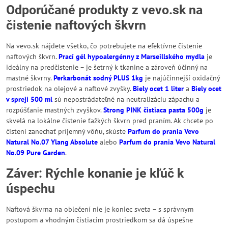
Odporúčané produkty z vevo.sk na
čistenie naftových škvrn
Na vevo.sk nájdete všetko, čo potrebujete na efektívne čistenie
naftových škvrn.
Prací gél hypoalergénny z Marseillského mydla
je
ideálny na predčistenie – je šetrný k tkanine a zároveň účinný na
mastné škvrny.
Perkarbonát sodný PLUS 1kg
je najúčinnejší oxidačný
prostriedok na olejové a naftové zvyšky.
Biely ocet 1 liter
a
Biely ocet
v spreji 500 ml
sú nepostrádateľné na neutralizáciu zápachu a
rozpúšťanie mastných zvyškov.
Strong PINK čistiaca pasta 500g
je
skvelá na lokálne čistenie ťažkých škvrn pred praním. Ak chcete po
čistení zanechať príjemný vôňu, skúste
Parfum do prania Vevo
Natural No.07 Ylang Absolute
alebo
Parfum do prania Vevo Natural
No.09 Pure Garden
.
Záver: Rýchle konanie je kľúč k
úspechu
Naftová škvrna na oblečení nie je koniec sveta – s správnym
postupom a vhodným čistiacim prostriedkom sa dá úspešne