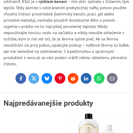
odstrániť. Kľúč je v
rýchlom konaní
– čím skôr začnete s čistením, tým
lepšie. Vždy začnite s odstránením prebytočnej nafty, potom použite
vhodný čistiaci prostriedok (technický benzín, prací gél alebo
prírodné metódy), nechajte pôsobiť dostatočne dlho a potom
vyperte v práčke na čo najvyššej povolenej teplote. Nikdy
nepoužívajte horúcu vodu na začiatku a nikdy nesušte oblečenie v
sušičke, kým si nie ste istí, že je škvrna úplne preč. Ak sa škvrna
neodstráni na prvý pokus, opakujte postup – naftové škvrny sú ťažké,
ale nie nemožné na odstránenie. S trpezlivosťou a správnymi
produktmi z vevo.sk sa vám podarí vrátiť vášmu oblečeniu pôvodnú
čistotu.
Facebook
Twitter
Bluesky
Pinterest
Reddit
LinkedIn
WhatsApp
E-
mail
Najpredávanejšie produkty