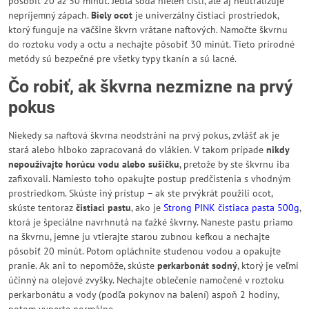
pôsobiť 20 až 30 minút. Jedlá sóda nielen čistí, ale aj neutralizuje
nepríjemný zápach.
Biely ocot
je univerzálny čistiaci prostriedok,
ktorý funguje na väčšine škvrn vrátane naftových. Namočte škvrnu
do roztoku vody a octu a nechajte pôsobiť 30 minút. Tieto prírodné
metódy sú bezpečné pre všetky typy tkanín a sú lacné.
Čo robiť, ak škvrna nezmizne na prvý
pokus
Niekedy sa naftová škvrna neodstráni na prvý pokus, zvlášť ak je
stará alebo hlboko zapracovaná do vlákien. V takom prípade
nikdy
nepoužívajte horúcu vodu alebo sušičku
, pretože by ste škvrnu iba
zafixovali. Namiesto toho opakujte postup predčistenia s vhodným
prostriedkom. Skúste iný prístup – ak ste prvýkrát použili ocot,
skúste tentoraz
čistiaci pastu
, ako je
Strong PINK čistiaca pasta 500g
,
ktorá je špeciálne navrhnutá na ťažké škvrny. Naneste pastu priamo
na škvrnu, jemne ju vtierajte starou zubnou kefkou a nechajte
pôsobiť 20 minút. Potom opláchnite studenou vodou a opakujte
pranie. Ak ani to nepomôže, skúste
perkarbonát sodný
, ktorý je veľmi
účinný na olejové zvyšky. Nechajte oblečenie namočené v roztoku
perkarbonátu a vody (podľa pokynov na balení) aspoň 2 hodiny,