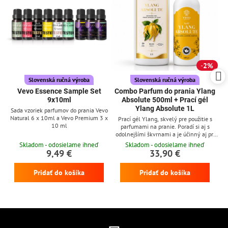
2%
Slovenská ručná výroba
Slovenská ručná výroba
Vevo Essence Sample Set
Combo Parfum do prania Ylang
9x10ml
Absolute 500ml + Prací gél
Ylang Absolute 1L
Sada vzoriek parfumov do prania Vevo
Natural 6 x 10ml a Vevo Premium 3 x
Prací gél Ylang, skvelý pre použitie s
10 ml
parfumami na pranie. Poradí si aj s
odolnejšími škvrnami a je účinný aj pri
nízkych teplotách
Skladom - odosielame ihneď
Skladom - odosielame ihneď
9,49 €
33,90 €
Pridať do košíka
Pridať do košíka