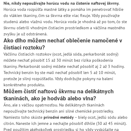
Nie, nikdy nepoužívajte horúcu vodu na čistenie naftovej škvrny.
Horúca voda rozpúšťa mastné látky a pomáha im penetrovať hlbšie
do vlákien tkaniny, čím sa škvrna ešte viac fixuje. Vždy používajte
studenú alebo vlažnú vodu. Horúca voda je vhodná až po tom, čo ste
škvrnu ošetrili vhodným čistiacim prostriedkom a väčšina mastného
zvyšku je už odstránená.
Ako dlho môžem nechať oblečenie namočené v
čistiaci roztoku?
Väčšinu čistiacich roztokov (ocot, jedlá sóda, perkarbonát sodný)
môžete nechať pôsobiť 15 až 30 minút bez rizika poškodenia
tkaniny. Perkarbonát sodný môžete nechať pôsobiť aj 2 až 3 hodiny.
Technický benzín by ste mali nechať pôsobiť len 5 až 10 minút,
pretože je silný rozpúšťadlo. Vždy dodržujte pokyny na balení
konkrétneho produktu.
Môžem čistiť naftovú škvrnu na delikátnych
tkaninách, ako je hodváb alebo vlna?
Áno, ale s väčšou opatrnosťou. Na delikátnych tkaninách
nepoužívajte technický benzín ani silné chemické prostriedky.
Namiesto toho skúste
prírodné metódy
– biely ocot, jedlú sódu alebo
citrón. Naneste ich jemne a nechajte pôsobiť dlhšie (30 až 45 minút).
Pred použitím akéhokoľvek prostriedku si ho vždy vyskúšajte na