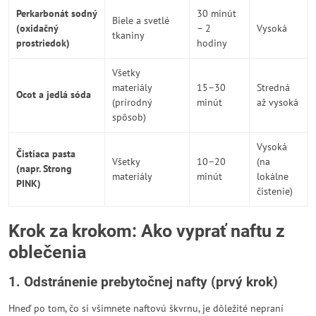
Perkarbonát sodný
30 minút
Biele a svetlé
(oxidačný
– 2
Vysoká
tkaniny
prostriedok)
hodiny
Všetky
materiály
15–30
Stredná
Ocot a jedlá sóda
(prírodný
minút
až vysoká
spôsob)
Vysoká
Čistiaca pasta
Všetky
10–20
(na
(napr. Strong
materiály
minút
lokálne
PINK)
čistenie)
Krok za krokom: Ako vyprať naftu z
oblečenia
1. Odstránenie prebytočnej nafty (prvý krok)
Hneď po tom, čo si všimnete naftovú škvrnu, je dôležité nepraní