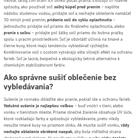
fixovať farby, čím bráni ich úniku počas prania. Existujú tri hlavné
spôsoby, ako používať soľ:
soľný kúpeľ pred prením
– naplňte
nádobu studenou vodou, pridajte soľ a nechajte oblečenie namáčať
30 minút pred prením,
pridanie soli do cyklu oplachnutia
–
jednoducho pridajte soľ priamo do finálneho oplachnutia, alebo
pranie s soľou
– pridajte pol šálky soli priamo do bubna pračky
spolu s pracím prostriedkom. Soľ je obzvlášť účinná na tmavé a
čierne kusy, ktoré majú tendenciu vybledávať rýchlejšie.
Kombinovanie soli s ocotom vytvárajú ešte silnejší efekt na ochranu
farieb. Soľ je lacná, bezpečná a ekologicky šetrná alternatíva k
chemickým stabilizátorom farbív.
Ako správne sušiť oblečenie bez
vybledávania?
Sušenie je rovnako dôležité ako pranie, pokiaľ ide o ochranu farieb.
Vzdušné sušenie je najlepšou voľbou
– buď vnútri v tieni, alebo
vonku v tienistom mieste. Priame slnečné žiarenie obsahuje UV lúče,
ktoré rozkladajú farby a spôsobujú vybledávanie, preto nikdy
nesušte tmavé kusy na priamom slnku. Ak musíte sušiť vonku,
vždy
nechajte oblečenie obrátené naopak
, aby bola viditeľná strana