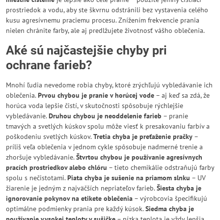
prostriedok a vodu, aby ste škvrnu odstránili bez vystavenia celého
kusu agresívnemu praciemu procesu. Znížením frekvencie prania
nielen chránite farby, ale aj predlžujete životnosť vášho oblečenia.
Aké sú najčastejšie chyby pri
ochrane farieb?
Mnohí ľudia nevedome robia chyby, ktoré zrýchľujú vybledávanie ich
oblečenia.
Prvou chybou je pranie v horúcej vode
– aj keď sa zdá, že
horúca voda lepšie čistí, v skutočnosti spôsobuje rýchlejšie
vybledávanie.
Druhou chybou je neoddelenie farieb
– pranie
tmavých a svetlých kúskov spolu môže viesť k presakovaniu farbív a
poškodeniu svetlých kúskov.
Tretia chyba je preťaženie pračky
–
príliš veľa oblečenia v jednom cykle spôsobuje nadmerné trenie a
zhoršuje vybledávanie.
Štvrtou chybou je používanie agresívnych
pracích prostriedkov alebo chlóru
– tieto chemikálie odstraňujú farby
spolu s nečistotami.
Piata chyba je sušenie na priamom slnku
– UV
žiarenie je jedným z najväčších nepriateľov farieb.
Šiesta chyba je
ignorovanie pokynov na etikete oblečenia
– výrobcovia špecifikujú
optimálne podmienky prania pre každý kúsok.
Siedma chyba je
používanie vysokej teploty v sušičke
– nízka teplota je vždy lepšia.