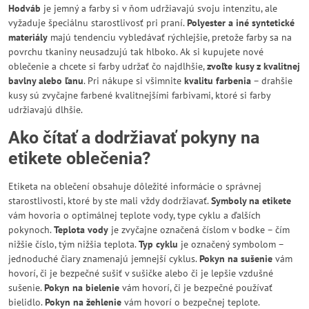
Hodváb
je jemný a farby si v ňom udržiavajú svoju intenzitu, ale
vyžaduje špeciálnu starostlivosť pri praní.
Polyester a iné syntetické
materiály
majú tendenciu vybledávať rýchlejšie, pretože farby sa na
povrchu tkaniny neusadzujú tak hlboko. Ak si kupujete nové
oblečenie a chcete si farby udržať čo najdlhšie,
zvoľte kusy z kvalitnej
bavlny alebo ľanu
. Pri nákupe si všimnite
kvalitu farbenia
– drahšie
kusy sú zvyčajne farbené kvalitnejšími farbivami, ktoré si farby
udržiavajú dlhšie.
Ako čítať a dodržiavať pokyny na
etikete oblečenia?
Etiketa na oblečení obsahuje dôležité informácie o správnej
starostlivosti, ktoré by ste mali vždy dodržiavať.
Symboly na etikete
vám hovoria o optimálnej teplote vody, type cyklu a ďalších
pokynoch.
Teplota vody
je zvyčajne označená číslom v bodke – čím
nižšie číslo, tým nižšia teplota.
Typ cyklu
je označený symbolom –
jednoduché čiary znamenajú jemnejší cyklus.
Pokyn na sušenie
vám
hovorí, či je bezpečné sušiť v sušičke alebo či je lepšie vzdušné
sušenie.
Pokyn na bielenie
vám hovorí, či je bezpečné používať
bielidlo.
Pokyn na žehlenie
vám hovorí o bezpečnej teplote.