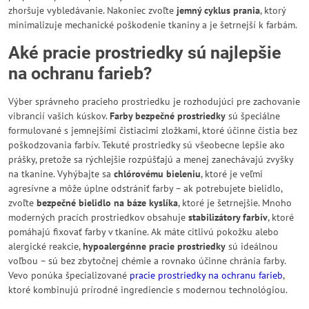
zhoršuje vybledávanie. Nakoniec zvoľte
jemný cyklus prania
, ktorý
minimalizuje mechanické poškodenie tkaniny a je šetrnejší k farbám.
Aké pracie prostriedky sú najlepšie
na ochranu farieb?
Výber správneho pracieho prostriedku je rozhodujúci pre zachovanie
vibrancií vašich kúskov.
Farby bezpečné prostriedky
sú špeciálne
formulované s jemnejšími čistiacimi zložkami, ktoré účinne čistia bez
poškodzovania farbív. Tekuté prostriedky sú všeobecne lepšie ako
prášky, pretože sa rýchlejšie rozpúšťajú a menej zanechávajú zvyšky
na tkanine. Vyhýbajte sa
chlórovému bieleniu
, ktoré je veľmi
agresívne a môže úplne odstrániť farby – ak potrebujete bielidlo,
zvoľte
bezpečné bielidlo na báze kyslíka
, ktoré je šetrnejšie. Mnoho
moderných pracích prostriedkov obsahuje
stabilizátory farbív
, ktoré
pomáhajú fixovať farby v tkanine. Ak máte citlivú pokožku alebo
alergické reakcie,
hypoalergénne pracie prostriedky
sú ideálnou
voľbou – sú bez zbytočnej chémie a rovnako účinne chránia farby.
Vevo ponúka špecializované
pracie prostriedky na ochranu farieb
,
ktoré kombinujú prírodné ingrediencie s modernou technológiou.