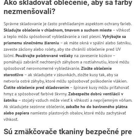
Ako skladovať oblečenie, aby sa farby
nezmenšovali?
Správne skladovanie je často prehliadaným aspektom ochrany farieb.
Skladujte oblečenie v chladnom, tmavom a suchom mieste
– vlhkosť
a teplo môžu spôsobovať vybledávanie a rast plesní.
Vyhýbajte sa
priamemu slnečnému žiareniu
– ak máte okná v spálni alebo šatníku,
zaveste záclony alebo rolety, aby ste chránili oblečenie pred UV
lúčmi.
Používajte polstrované vešiaky
na zavesenie kúskov –
pomáhajú zabrániť nechtených záhybom a roztiahnutiu, ktoré môžu
spôsobovať nerovnomerné vybledávanie.
Zložte oblečenie
starostlivo
– ak skladujete v zásuvkách, zložte kusy tak, aby sa
netvoria ostré záhyby, ktoré môžu spôsobovať poškodenie vlákien.
Čistite oblečenie pred skladovaním
– špinavé kusy môžu priťahovať
hmyz a spôsobovať farbivé škvrny.
Zabezpečte dobrú ventilácii v
šatníku
– stojatý vzduch môže viesť k vlhkosti a nepríjemným vôňam.
Ak skladujete sezónne oblečenie,
zabaľte ho do bavlneného plátna
alebo papiera
namiesto plastových obalov, ktoré môžu zachytávať
vlhkosť.
Sú zmäkčovače tkaniny bezpečné pre