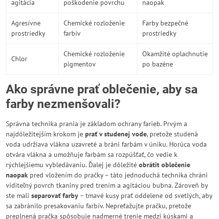
agitácia
poškodenie povrchu
naopak
Agresívne
Chemické rozloženie
Farby bezpečné
prostriedky
farbív
prostriedky
Chemické rozloženie
Okamžité oplachnutie
Chlor
pigmentov
po bazéne
Ako správne prať oblečenie, aby sa
farby nezmenšovali?
Správna technika prania je základom ochrany farieb. Prvým a
najdôležitejším krokom je
prať v studenej vode
, pretože studená
voda udržiava vlákna uzavreté a bráni farbám v úniku. Horúca voda
otvára vlákna a umožňuje farbám sa rozpúšťať, čo vedie k
rýchlejšiemu vybledávaniu. Ďalej je dôležité
obrátit oblečenie
naopak
pred vložením do pračky – táto jednoduchá technika chráni
viditeľný povrch tkaniny pred trením a agitáciou bubna. Zároveň by
ste mali
separovať farby
– tmavé kusy prať oddelene od svetlých, aby
sa zabránilo presakovaniu farbív. Nepreťažujte pračku, pretože
preplnená pračka spôsobuje nadmerné trenie medzi kúskami a