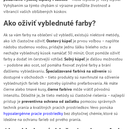
Vyhýbaním sa týmto chybám si výrazne predĺžite životnosť a
vibrancií vašich obľúbených kúskov.
Ako oživiť vyblednuté farby?
Ak sa vám farby na oblečení už vybledli, existujú niektoré metódy,
ako ich čiastočne oživiť.
Ocotový kúpeľ
je prvou voľbou – naplňte
nádobu studenou vodou, pridajte jednu šálku bieleho octu a
nechajte vyblednutý kúsok namáčať 30 minút. Ocot pomôže oživiť
farby a dodať im čerstvejší vzhľad.
Soľný kúpeľ
je ďalšou možnosťou
– podobne ako ocot, soľ pomáha fixovať zvyšné farby a bráni
ďalšiemu vybledávaniu.
Špecializované farbivá na oživenie
sú
dostupné v obchodoch – tieto produkty sú navrhnuté na oživenie
vyblednutých farieb bez potreby úplného prefarbovania. Ak máte
čierne alebo tmavé kusy,
čierne farbivo
môže vrátiť pôvodnú
intenzitu. Dôležité je, že tieto metódy sú čiastočné riešenia – najlepší
prístup je
preventívna ochrana od začiatku
pomocou správnych
techník prania a kvalitných pracích prostriedkov. Vevo ponúka
hypoalergénne pracie prostriedky
bez zbytočnej chémie, ktoré sú
ideálne na ochranu farieb od prvého prania.