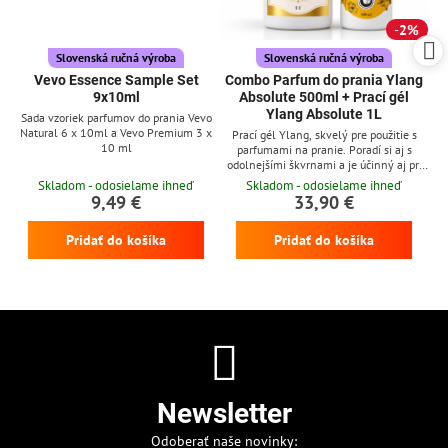
2%
Slovenská ručná výroba
Slovenská ručná výroba
Vevo Essence Sample Set
Combo Parfum do prania Ylang
9x10ml
Absolute 500ml + Prací gél
Ylang Absolute 1L
Sada vzoriek parfumov do prania Vevo
Natural 6 x 10ml a Vevo Premium 3 x
Prací gél Ylang, skvelý pre použitie s
10 ml
parfumami na pranie. Poradí si aj s
odolnejšími škvrnami a je účinný aj pri
nízkych teplotách
Skladom - odosielame ihneď
Skladom - odosielame ihneď
9,49 €
33,90 €
Pridať do košíka
Pridať do košíka
Newsletter
Odoberať naše novinky: