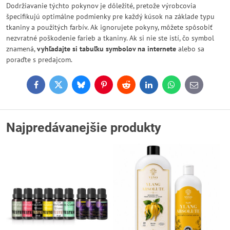
Dodržiavanie týchto pokynov je dôležité, pretože výrobcovia
špecifikujú optimálne podmienky pre každý kúsok na základe typu
tkaniny a použitých farbív. Ak ignorujete pokyny, môžete spôsobiť
nezvratné poškodenie farieb a tkaniny. Ak si nie ste istí, čo symbol
znamená,
vyhľadajte si tabuľku symbolov na internete
alebo sa
poraďte s predajcom.
Facebook
Twitter
Bluesky
Pinterest
Reddit
LinkedIn
WhatsApp
E-
mail
Najpredávanejšie produkty