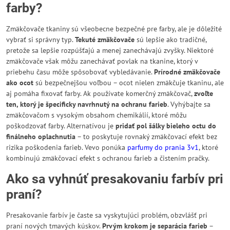
farby?
Zmäkčovače tkaniny sú všeobecne bezpečné pre farby, ale je dôležité
vybrať si správny typ.
Tekuté zmäkčovače
sú lepšie ako tradičné,
pretože sa lepšie rozpúšťajú a menej zanechávajú zvyšky. Niektoré
zmäkčovače však môžu zanechávať povlak na tkanine, ktorý v
priebehu času môže spôsobovať vybledávanie.
Prírodné zmäkčovače
ako ocot
sú bezpečnejšou voľbou – ocot nielen zmäkčuje tkaninu, ale
aj pomáha fixovať farby. Ak používate komerčný zmäkčovač,
zvoľte
ten, ktorý je špecificky navrhnutý na ochranu farieb
. Vyhýbajte sa
zmäkčovačom s vysokým obsahom chemikálií, ktoré môžu
poškodzovať farby. Alternatívou je
pridať pol šálky bieleho octu do
finálneho oplachnutia
– to poskytuje rovnaký zmäkčovací efekt bez
rizika poškodenia farieb. Vevo ponúka
parfumy do prania 3v1
, ktoré
kombinujú zmäkčovací efekt s ochranou farieb a čistením pračky.
Ako sa vyhnúť presakovaniu farbív pri
praní?
Presakovanie farbív je časte sa vyskytujúci problém, obzvlášť pri
praní nových tmavých kúskov.
Prvým krokom je separácia farieb
–