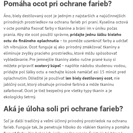
Pomáha ocot pri ochrane farieb?
Áno, biely destilovaný ocot je jedným z najstarších a najúčinnejších
prírodných prostriedkov na ochranu farieb pri praní. Kyselina octová
v octe pomáha fixovať farby v tkanine a bráni im v úniku počas
prania. Aby ste ocot použili správne,
pridajte jednu šálku bieleho
octu do finálneho oplachnutia
– to pomôže uzamknúť farby a udržať
ich vibrujúce. Ocot funguje aj ako prírodný zmäkčovač tkaniny a
eliminuje zvyšky pracieho prostriedku, ktoré môžu spôsobovať
vybledávanie. Pre jemnejšie tkaniny alebo ručne prané kusy si
môžete pripraviť
ocotový kúpeľ
– naplňte nádobu studenou vodou,
pridajte pol šálky octu a nechajte kúsok namáčať asi 15 minút pred
oplachnutím. Dôležité je používať
len biely destilovaný ocot
, nie
jablčný ocot, ktorý obsahuje prírodné farbivá a môže tkaninu
zafarbovať. Ocot je tiež bezpečný pre všetky typy tkanín a je
ekologicky šetrný.
Aká je úloha soli pri ochrane farieb?
Soľ je ďalší tradičný a veľmi účinný prírodný prostriedok na ochranu
farieb. Funguje tak, že penetruje hlboko do vlákien tkaniny a pomáha