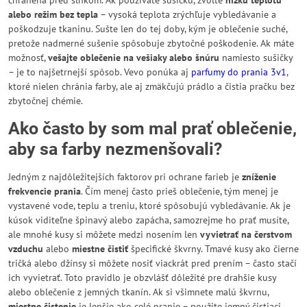
chránená pred slnkom. Ak používate sušičku, zvoľte
nízku teplotu
alebo režim bez tepla
– vysoká teplota zrýchľuje vybledávanie a
poškodzuje tkaninu. Sušte len do tej doby, kým je oblečenie suché,
pretože nadmerné sušenie spôsobuje zbytočné poškodenie. Ak máte
možnosť,
vešajte oblečenie na vešiaky alebo šnúru
namiesto sušičky
– je to najšetrnejší spôsob. Vevo ponúka aj
parfumy do prania 3v1
,
ktoré nielen chránia farby, ale aj zmäkčujú prádlo a čistia pračku bez
zbytočnej chémie.
Ako často by som mal prať oblečenie,
aby sa farby nezmenšovali?
Jedným z najdôležitejších faktorov pri ochrane farieb je
zníženie
frekvencie prania
. Čím menej často prieš oblečenie, tým menej je
vystavené vode, teplu a treniu, ktoré spôsobujú vybledávanie. Ak je
kúsok viditeľne špinavý alebo zapácha, samozrejme ho prať musíte,
ale mnohé kusy si môžete medzi nosením len
vyvietrať na čerstvom
vzduchu
alebo
miestne čistiť
špecifické škvrny. Tmavé kusy ako čierne
tričká alebo džínsy si môžete nosiť viackrát pred prením – často stačí
ich vyvietrať. Toto pravidlo je obzvlášť dôležité pre drahšie kusy
alebo oblečenie z jemných tkanín. Ak si všimnete malú škvrnu,
miestne čistenie
je lepšie ako celé pranie – použite jemný čistiaci