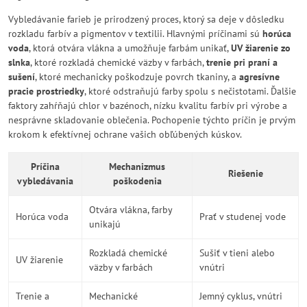
Vybledávanie farieb je prirodzený proces, ktorý sa deje v dôsledku
rozkladu farbív a pigmentov v textilii. Hlavnými príčinami sú
horúca
voda
, ktorá otvára vlákna a umožňuje farbám unikať,
UV žiarenie zo
slnka
, ktoré rozkladá chemické väzby v farbách,
trenie pri praní a
sušení
, ktoré mechanicky poškodzuje povrch tkaniny, a
agresívne
pracie prostriedky
, ktoré odstraňujú farby spolu s nečistotami. Ďalšie
faktory zahŕňajú chlor v bazénoch, nízku kvalitu farbív pri výrobe a
nesprávne skladovanie oblečenia. Pochopenie týchto príčin je prvým
krokom k efektívnej ochrane vašich obľúbených kúskov.
Príčina
Mechanizmus
Riešenie
vybledávania
poškodenia
Otvára vlákna, farby
Horúca voda
Prať v studenej vode
unikajú
Rozkladá chemické
Sušiť v tieni alebo
UV žiarenie
väzby v farbách
vnútri
Trenie a
Mechanické
Jemný cyklus, vnútri