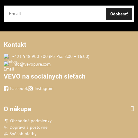
Odoberať
Kontakt
+421 948 900 700 (Po‑Pia: 8:00 – 16:00)
info@vevopure.com
VEVO na sociálnych sieťach
Facebook
Instagram
O nákupe
Obchodné podmienky
Doprava a poštovné
Spôsob platby