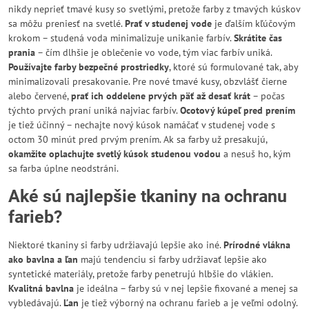
nikdy neprieť tmavé kusy so svetlými, pretože farby z tmavých kúskov
sa môžu preniesť na svetlé.
Prať v studenej vode
je ďalším kľúčovým
krokom – studená voda minimalizuje unikanie farbív.
Skrátite čas
prania
– čím dlhšie je oblečenie vo vode, tým viac farbív uniká.
Používajte farby bezpečné prostriedky
, ktoré sú formulované tak, aby
minimalizovali presakovanie. Pre nové tmavé kusy, obzvlášť čierne
alebo červené,
prať ich oddelene prvých päť až desať krát
– počas
týchto prvých praní uniká najviac farbív.
Ocotový kúpeľ pred prením
je tiež účinný – nechajte nový kúsok namáčať v studenej vode s
octom 30 minút pred prvým prením. Ak sa farby už presakujú,
okamžite oplachujte svetlý kúsok studenou vodou
a nesuš ho, kým
sa farba úplne neodstráni.
Aké sú najlepšie tkaniny na ochranu
farieb?
Niektoré tkaniny si farby udržiavajú lepšie ako iné.
Prírodné vlákna
ako bavlna a ľan
majú tendenciu si farby udržiavať lepšie ako
syntetické materiály, pretože farby penetrujú hlbšie do vlákien.
Kvalitná bavlna
je ideálna – farby sú v nej lepšie fixované a menej sa
vybledávajú.
Ľan
je tiež výborný na ochranu farieb a je veľmi odolný.