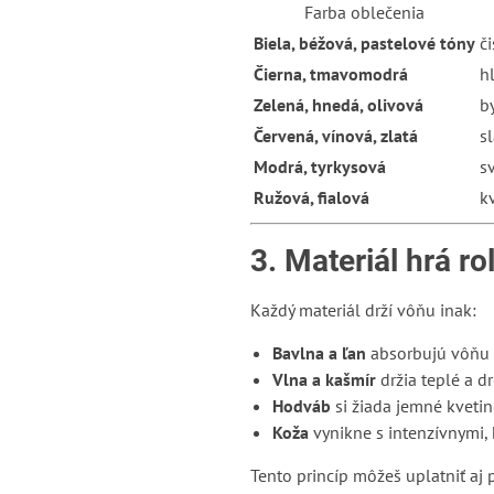
Farba oblečenia
Biela, béžová, pastelové tóny
č
Čierna, tmavomodrá
h
Zelená, hnedá, olivová
b
Červená, vínová, zlatá
s
Modrá, tyrkysová
s
Ružová, fialová
k
3. Materiál hrá ro
Každý materiál drží vôňu inak:
Bavlna a ľan
absorbujú vôňu r
Vlna a kašmír
držia teplé a dr
Hodváb
si žiada jemné kvetin
Koža
vynikne s intenzívnymi,
Tento princíp môžeš uplatniť aj 