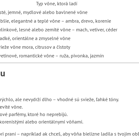
Typ vône, ktorá ladí
isté, jemné, mydlové alebo bavlnené vône
lbšie, elegantné a teplé vône – ambra, drevo, korenie
ylinkové, lesné alebo zemité vône – mach, vetiver, céder
ladké, orientálne a zmyselné vône
vieže vône mora, citrusov a čistoty
vetinové, romantické vône – ruža, pivonka, jazmín
lu
ýchlo, ale nevydrží dlho – vhodné sú svieže, ľahké tóny.
evité vône.
ové parfémy, ktoré ho neprebijú.
 korenistými alebo orientálnymi vôňami.
pri praní – napríklad ak chceš, aby vôňa bielizne ladila s tvojím