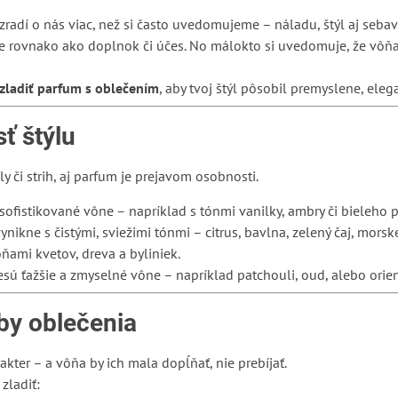
ezradí o nás viac, než si často uvedomujeme – náladu, štýl aj seb
 rovnako ako doplnok či účes. No málokto si uvedomuje, že vôňa a 
zladiť parfum s oblečením
, aby tvoj štýl pôsobil premyslene, eleg
ť štýlu
y či strih, aj parfum je prejavom osobnosti.
 sofistikované vône – napríklad s tónmi vanilky, ambry či bieleho 
ynikne s čistými, sviežimi tónmi – citrus, bavlna, zelený čaj, morsk
ôňami kvetov, dreva a byliniek.
sú ťažšie a zmyselné vône – napríklad patchouli, oud, alebo orien
by oblečenia
akter – a vôňa by ich mala dopĺňať, nie prebíjať.
zladiť: