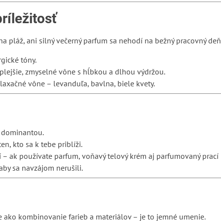
ríležitosť
a pláž, ani silný večerný parfum sa nehodí na bežný pracovný deň
rgické tóny.
plejšie, zmyselné vône s hĺbkou a dlhou výdržou.
laxačné vône – levanduľa, bavlna, biele kvety.
e dominantou.
en, kto sa k tebe priblíži.
í – ak používate parfum, voňavý telový krém aj parfumovaný prací
 aby sa navzájom nerušili.
 ako kombinovanie farieb a materiálov – je to jemné umenie.