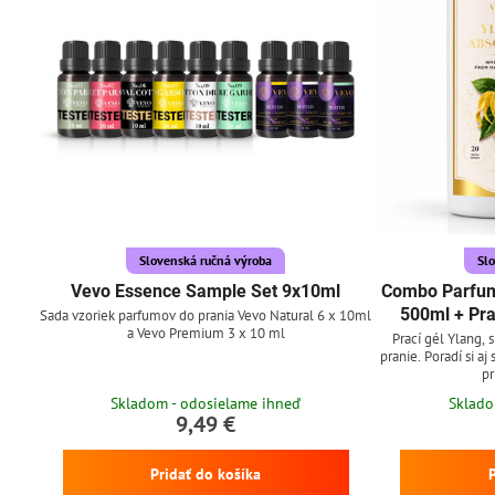
Slovenská ručná výroba
Sl
Vevo Essence Sample Set 9x10ml
Combo Parfum
500ml + Pra
Sada vzoriek parfumov do prania Vevo Natural 6 x 10ml
a Vevo Premium 3 x 10 ml
Prací gél Ylang, 
pranie. Poradí si aj
pr
Skladom - odosielame ihneď
Sklado
9,49 €
Pridať do košíka