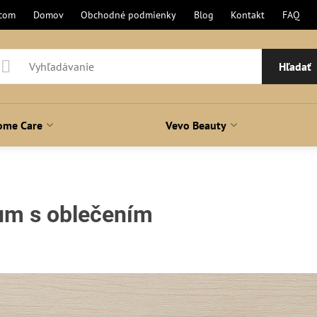
.com
Domov
Obchodné podmienky
Blog
Kontakt
FAQ
Hľadať
ome Care
Vevo Beauty
fum s oblečením
ení