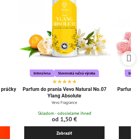
Intenzívna
Slovenská ručná výroba
Intenz
e práčky
Parfum do prania Vevo Natural No.07
Parfum do
Ylang Absolute
Vevo Fragrance
Skladom - odosielame ihneď
Skl
od 1,50 €
Zobraziť