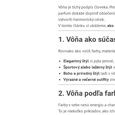
Vôňa je tichý podpis človeka. Pr
parfum dokáže doplniť oblečenie
vytvorili harmonický celok.
V tomto článku si ukážeme,
ako 
1. Vôňa ako súčas
Rovnako ako volíš farby, materiál
Elegantný štýl
si pýta jemné,
Športový alebo ležérny štýl
v
Boho a prírodný štýl
ladí s v
Výrazné a večerné outfity
zne
2. Vôňa podľa far
Farby v sebe nesú energiu a char
Tu je niekoľko príkladov, ako ich 