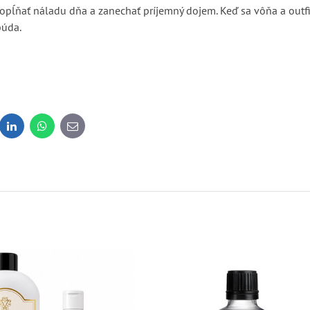
dopĺňať náladu dňa a zanechať príjemný dojem. Keď sa vôňa a outfi
búda.
dit
LinkedIn
WhatsApp
E-
mail