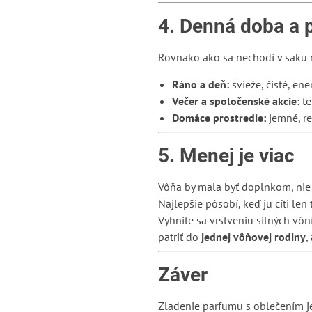
4. Denná doba a p
Rovnako ako sa nechodí v saku n
Ráno a deň:
svieže, čisté, ene
Večer a spoločenské akcie:
te
Domáce prostredie:
jemné, re
5. Menej je viac
Vôňa by mala byť doplnkom, ni
Najlepšie pôsobí, keď ju cíti len t
Vyhnite sa vrstveniu silných vôn
patriť do
jednej vôňovej rodiny
,
Záver
Zladenie parfumu s oblečením je