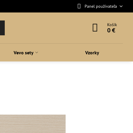
Panel používateľa
Košík
0 €
Vevo sety
Vzorky