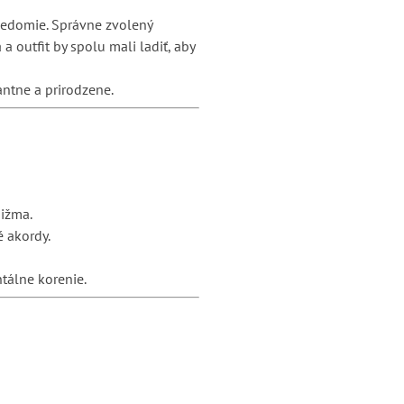
avedomie. Správne zvolený
outfit by spolu mali ladiť, aby
antne a prirodzene.
pižma.
é akordy.
tálne korenie.