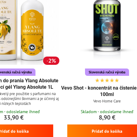
2%
ovenská ručná výroba
Slovenská ručná výroba
 do prania Ylang Absolute
cí gél Ylang Absolute 1L
Vevo Shot - koncentrát na čisteni
skvelý pre použitie s parfumami na
100ml
 s odolnejšími škvrnami a je účinný aj
Vevo Home Care
i nízkych teplotách
m - odosielame ihneď
Skladom - odosielame ihneď
33,90 €
8,90 €
Pridať do košíka
Pridať do košíka