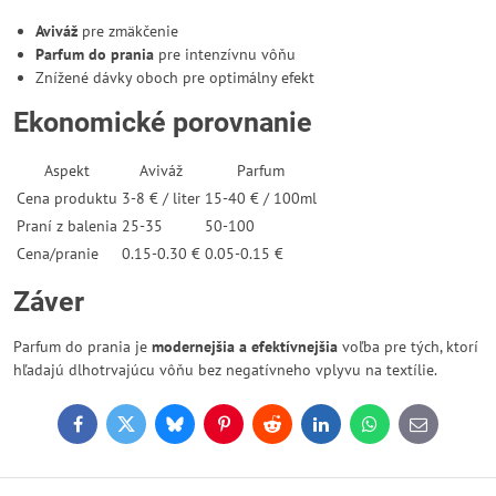
Aviváž
pre zmäkčenie
Parfum do prania
pre intenzívnu vôňu
Znížené dávky oboch pre optimálny efekt
Ekonomické porovnanie
Aspekt
Aviváž
Parfum
Cena produktu
3-8 € / liter
15-40 € / 100ml
Praní z balenia
25-35
50-100
Cena/pranie
0.15-0.30 €
0.05-0.15 €
Záver
Parfum do prania je
modernejšia a efektívnejšia
voľba pre tých, ktorí
hľadajú dlhotrvajúcu vôňu bez negatívneho vplyvu na textílie.
Facebook
Twitter
Bluesky
Pinterest
Reddit
LinkedIn
WhatsApp
E-
mail