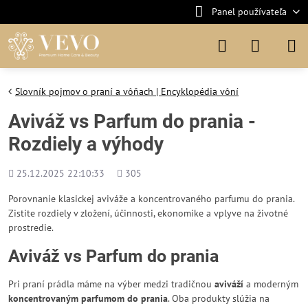
Panel používateľa
Slovník pojmov o praní a vôňach | Encyklopédia vôní
Aviváž vs Parfum do prania -
Rozdiely a výhody
Pridané
Počet
25.12.2025 22:10:33
305
zobrazení
Porovnanie klasickej aviváže a koncentrovaného parfumu do prania.
Zistite rozdiely v zložení, účinnosti, ekonomike a vplyve na životné
prostredie.
Aviváž vs Parfum do prania
Pri praní prádla máme na výber medzi tradičnou
aviváží
a moderným
koncentrovaným parfumom do prania
. Oba produkty slúžia na