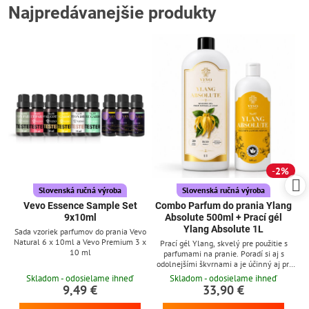
Najpredávanejšie produkty
2%
Slovenská ručná výroba
Slovenská ručná výroba
Vevo Essence Sample Set
Combo Parfum do prania Ylang
9x10ml
Absolute 500ml + Prací gél
Ylang Absolute 1L
Sada vzoriek parfumov do prania Vevo
Natural 6 x 10ml a Vevo Premium 3 x
Prací gél Ylang, skvelý pre použitie s
10 ml
parfumami na pranie. Poradí si aj s
odolnejšími škvrnami a je účinný aj pri
nízkych teplotách
Skladom - odosielame ihneď
Skladom - odosielame ihneď
9,49 €
33,90 €