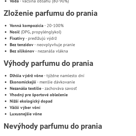
Voda
- väčšina obsahu (80-90%)
Zloženie parfumu do prania
Vonná kompozícia
- 20-100%
Nosič
(DPG, propylénglykol)
Fixatívy
- predlžujú výdrž
Bez tenzidov
- neovplyvňuje pranie
Bez silikónov
- nezanáša vlákna
Výhody parfumu do prania
Dlhšia výdrž vône
- týždne namiesto dní
Ekonomickejší
- menšie dávkovanie
Nezanáša textílie
- zachováva savosť
Vhodný pre športové oblečenie
Nižší ekologický dopad
Väčší výber vôní
Luxusnejšie vône
Nevýhody parfumu do prania