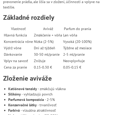
prevonenie prádla, ale líšia sa v zložení, účinnosti a vplyve na
textílie.
Základné rozdiely
Vlastnosť
Aviváž
Parfum do prania
Hlavná funkcia
Zmäkčenie + vôňa
Len vôňa
Koncentrácia vône
Nízka (2-5%)
Vysoká (20-100%)
Výdrž vône
Dni až týždeň
Týždne až mesiace
Dávkovanie
30-50 ml/pranie
2-5 ml/pranie
Vplyv na savosť
Znižuje
Neovplyvňuje
Cena za pranie
0.15-0.30 €
0.05-0.15 €
Zloženie aviváže
Katiónové tenzidy
- zmäkčujú vlákna
Silikóny
- vyhladzujú povrch
Parfumová kompozícia
- 2-5%
Konzervačné látky
- trvanlivosť
Farbivá
- vizuálna atraktívnosť