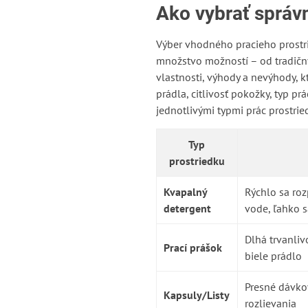
Ako vybrať správ
Výber vhodného pracieho prostrie
množstvo možností – od tradičný
vlastnosti, výhody a nevýhody, k
prádla, citlivosť pokožky, typ 
jednotlivými typmi prác prostri
Typ
prostriedku
Kvapalný
Rýchlo sa roz
detergent
vode, ľahko 
Dlhá trvanliv
Prací prášok
biele prádlo
Presné dávko
Kapsuly/Listy
rozlievania