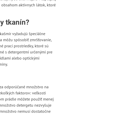
ím obsahom aktívnych látok, ktoré
y tkanín?
a kašmír vyžadujú špeciálne
e a môžu spôsobiť zmršťovanie,
 prací prostriedky, ktoré sú
ané s detergentmi určenými pre
lidlami alebo optickými
niny.
ádza odporúčané množstvo na
koľkých faktorov: veľkosti
enom prádle môžete použiť menej
 množstvo detergetu nezvyšuje
é množstvo nemusí dostatočne