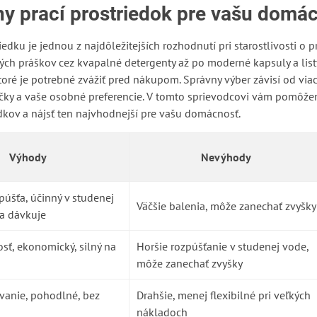
ny prací prostriedok pre vašu domá
dku je jednou z najdôležitejších rozhodnutí pri starostlivosti o 
ch práškov cez kvapalné detergenty až po moderné kapsuly a listy
toré je potrebné zvážiť pred nákupom. Správny výber závisí od via
práčky a vaše osobné preferencie. V tomto sprievodcovi vám pomôž
edkov a nájsť ten najvhodnejší pre vašu domácnosť.
Výhody
Nevýhody
púšťa, účinný v studenej
Väčšie balenia, môže zanechať zvyšky
sa dávkuje
osť, ekonomický, silný na
Horšie rozpúšťanie v studenej vode,
môže zanechať zvyšky
vanie, pohodlné, bez
Drahšie, menej flexibilné pri veľkých
nákladoch