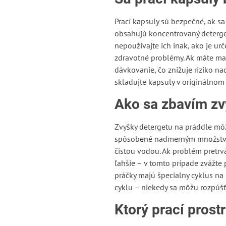
Prací kapsuly sú bezpečné, ak s
obsahujú koncentrovaný detergen
nepoužívajte ich inak, ako je ur
zdravotné problémy. Ak máte mal
dávkovanie, čo znižuje riziko na
skladujte kapsuly v originálnom
Ako sa zbavím zv
Zvyšky detergetu na práddle môž
spôsobené nadmerným množstvom 
čistou vodou. Ak problém pretrvá
ľahšie – v tomto prípade zvážte
práčky majú špecialny cyklus na r
cyklu – niekedy sa môžu rozpúšť
Ktorý prací prost