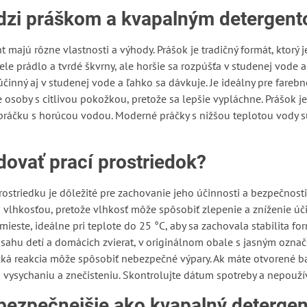
edzi práškom a kvapalným detergen
 majú rôzne vlastnosti a výhody. Prášok je tradičný formát, ktorý j
biele prádlo a tvrdé škvrny, ale horšie sa rozpúšťa v studenej vode
účinný aj v studenej vode a ľahko sa dávkuje. Je ideálny pre farebn
 osoby s citlivou pokožkou, pretože sa lepšie vypláchne. Prášok j
práčku s horúcou vodou. Moderné práčky s nižšou teplotou vody s
dovať prací prostriedok?
ostriedku je dôležité pre zachovanie jeho účinnosti a bezpečnosti
lhkosťou, pretože vlhkosť môže spôsobiť zlepenie a zníženie úči
este, ideálne pri teplote do 25 °C, aby sa zachovala stabilita form
ahu detí a domácich zvierat, v originálnom obale s jasným označ
ická reakcia môže spôsobiť nebezpečné výpary. Ak máte otvorené ba
i vysychaniu a znečisteniu. Skontrolujte dátum spotreby a nepoužíva
 bezpečnejšie ako kvapalný detergen