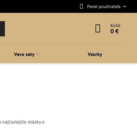
Panel používateľa
Košík
0 €
Vevo sety
Vzorky
najčastejšie otázky o