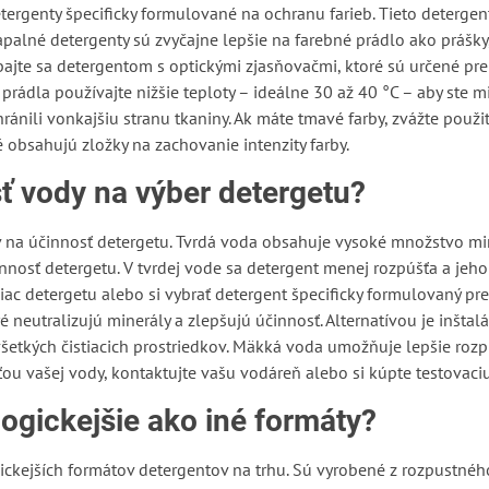
tergenty špecificky formulované na ochranu farieb. Tieto detergen
apalné detergenty sú zvyčajne lepšie na farebné prádlo ako prášky,
ajte sa detergentom s optickými zjasňovačmi, ktoré sú určené pre
 prádla používajte nižšie teploty – ideálne 30 až 40 °C – aby ste m
ránili vonkajšiu stranu tkaniny. Ak máte tmavé farby, zvážte použit
 obsahujú zložky na zachovanie intenzity farby.
ť vody na výber detergetu?
 na účinnosť detergetu. Tvrdá voda obsahuje vysoké množstvo mi
nnosť detergetu. V tvrdej vode sa detergent menej rozpúšťa a jeho č
ac detergetu alebo si vybrať detergent špecificky formulovaný pre
 neutralizujú minerály a zlepšujú účinnosť. Alternatívou je inšta
všetkých čistiacich prostriedkov. Mäkká voda umožňuje lepšie rozp
osťou vašej vody, kontaktujte vašu vodáreň alebo si kúpte testovaci
ologickejšie ako iné formáty?
gickejších formátov detergentov na trhu. Sú vyrobené z rozpustnéh