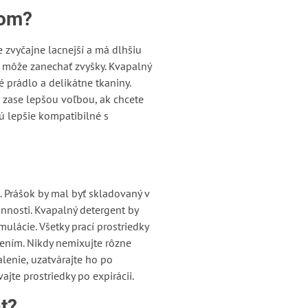
tom?
e zvyčajne lacnejší a má dlhšiu
 a môže zanechať zvyšky. Kvapalný
é prádlo a delikátne tkaniny.
e zase lepšou voľbou, ak chcete
ú lepšie kompatibilné s
. Prášok by mal byť skladovaný v
nnosti. Kvapalný detergent by
ulácie. Všetky prací prostriedky
ením. Nikdy nemixujte rôzne
lenie, uzatvárajte ho po
jte prostriedky po expirácii.
t?