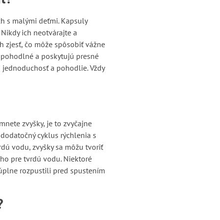
ch s malými deťmi. Kapsuly
Nikdy ich neotvárajte a
ch zjesť, čo môže spôsobiť vážne
i pohodlné a poskytujú presné
cú jednoduchosť a pohodlie. Vždy
nete zvyšky, je to zvyčajne
odatočný cyklus rýchlenia s
rdú vodu, zvyšky sa môžu tvoriť
ho pre tvrdú vodu. Niektoré
a úplne rozpustili pred spustením
?