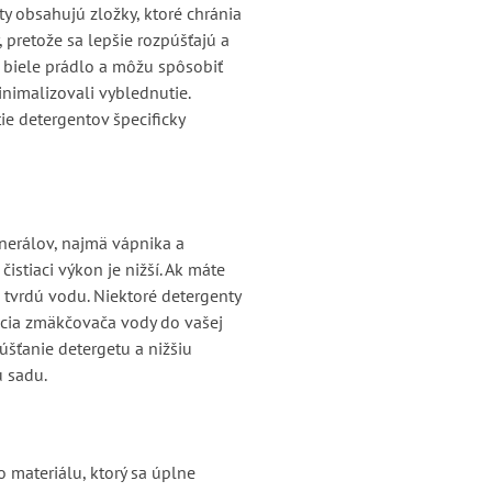
ty obsahujú zložky, ktoré chránia
 pretože sa lepšie rozpúšťajú a
 biele prádlo a môžu spôsobiť
inimalizovali vyblednutie.
ie detergentov špecificky
nerálov, najmä vápnika a
istiaci výkon je nižší. Ak máte
 tvrdú vodu. Niektoré detergenty
lácia zmäkčovača vody do vašej
úšťanie detergetu a nižšiu
u sadu.
o materiálu, ktorý sa úplne