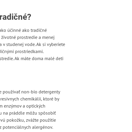
tradičné?
nako účinné ako tradičné
 životné prostredie a menej
 v studenej vode. Ak si vyberiete
ičnými prostriedkami.
ostredie. Ak máte doma malé deti
e používať non-bio detergenty
resívnych chemikálií, ktoré by
om enzýmov a optických
tu na práddle môžu spôsobiť
livú pokožku, zvážte použitie
z potenciálnych alergénov.