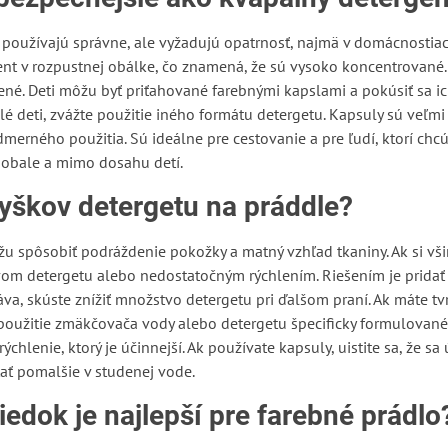
a používajú správne, ale vyžadujú opatrnosť, najmä v domácnostia
t v rozpustnej obálke, čo znamená, že sú vysoko koncentrované. 
čené. Deti môžu byť priťahované farebnými kapslami a pokúsiť sa i
é deti, zvážte použitie iného formátu detergetu. Kapsuly sú veľm
dmerného použitia. Sú ideálne pre cestovanie a pre ľudí, ktorí ch
 obale a mimo dosahu detí.
yškov detergetu na práddle?
u spôsobiť podráždenie pokožky a matný vzhľad tkaniny. Ak si všim
detergetu alebo nedostatočným rýchlením. Riešením je pridať d
va, skúste znížiť množstvo detergetu pri ďalšom praní. Ak máte tv
 použitie zmäkčovača vody alebo detergetu špecificky formulované
ýchlenie, ktorý je účinnejší. Ak používate kapsuly, uistite sa, že s
ať pomalšie v studenej vode.
riedok je najlepší pre farebné prádlo