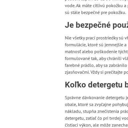
vode. Ak máte citlivú pokožku a 
sú stále bezpečné pre pokožku.
Je bezpečné použí
Nie všetky prací prostriedky sú 
formulácie, ktoré sú jemnejšie 
matnosť alebo poškodenie týchto 
formulované tak, aby chránili vl
farebné prádlo, aby sa zabránilo
zjasňovačmi. Vždy si prečítajte p
Koľko detergetu b
Správne dávkovanie detergetu j
obale, ktoré sa zvyčajne pohybu
nákladu, stupňa znečistenia prá
detergetu, zatiaľ čo pri tvrdej
čistiaci výkon, ale môže zanec