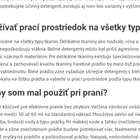
potrebujete účinný detergent, existujú aj non-bio varianty s vyšš
vať prací prostriedok na všetky typ
vhodné na všetky typy tkanín. Delikátne tkaniny ako hodváb, vlna 
a nepoškodzujú vlákna. Bežné detergenty môžu byť príliš agresívn
vzácnych materiálov. Pre delikátne tkaniny existujú špecializované
ákna a zachovávali kvalitu tkaniny. Farebné prádlo by malo byť pr
 vyblednutiu. Biele prádlo zase vyžaduje silnejšie detergenty s bie
okyny na štítku prádla a vyberte si prací prostriedok podľa typu tka
y som mal použiť pri praní?
e kľúčové pre efektívne pranie bez zbytkov. Väčšina výrobcov uv
je medzi 30 až 60 ml na štandardný náklad. Množstvo závisí od nie
dla, tvrdosti vody a typu práčky. Pri mäkkej vode a ľahko znečist
 vode a silne znečistenom prádle budete potrebovať viac. Nadmerné
hať zvyšky na práddle a poškodzovať práčku. Naopak, nedostatočn