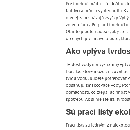
Pre farebné prádlo sú ideálne de
farbivo a bránia vyblednutiu. Kv
menej zanechávajú zvyšky. Vyhýb
zmenu farby. Pri praní farebného
Obrňte prádlo naopak, aby ste ch
určených pre tmavé prádlo, ktoré
Ako vplýva tvrdos
Tvrdosť vody má významný vplyv
horčíka, ktoré môžu znižovať úči
tvrdú vodu, budete potrebovať vi
obsahujú zmäkčovače vody, ktoré
domácnosti, čo zlepší účinnosť 
spotrebu. Ak si nie ste istí tvrd
Sú prací listy ek
Prací listy sú jedným z najekolo