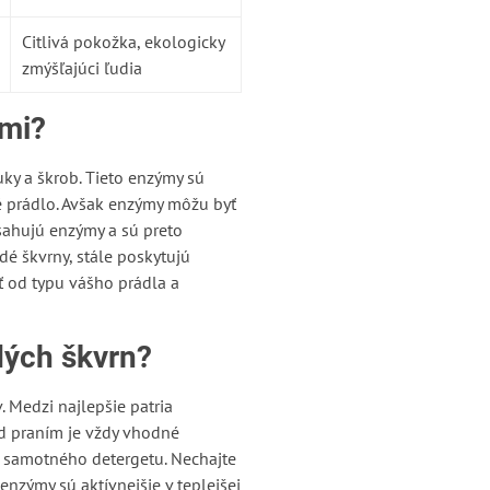
Citlivá pokožka, ekologicky
zmýšľajúci ľudia
tmi?
uky a škrob. Tieto enzýmy sú
né prádlo. Avšak enzýmy môžu byť
sahujú enzýmy a sú preto
dé škvrny, stále poskytujú
ť od typu vášho prádla a
rdých škvrn?
 Medzi najlepšie patria
ed praním je vždy vhodné
o samotného detergetu. Nechajte
enzýmy sú aktívnejšie v teplejšej