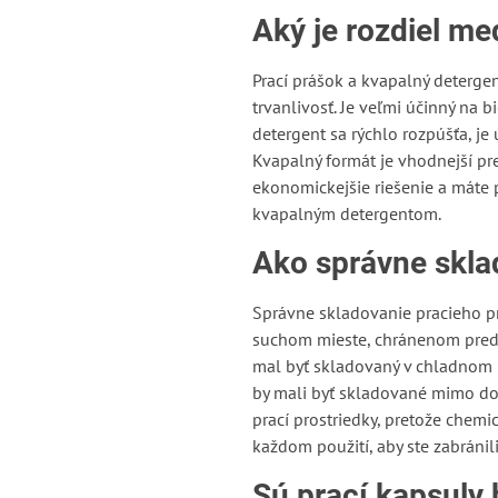
Aký je rozdiel m
Prací prášok a kvapalný detergent
trvanlivosť. Je veľmi účinný na 
detergent sa rýchlo rozpúšťa, je 
Kvapalný formát je vhodnejší pre
ekonomickejšie riešenie a máte 
kvapalným detergentom.
Ako správne skla
Správne skladovanie pracieho pr
suchom mieste, chránenom pred v
mal byť skladovaný v chladnom mi
by mali byť skladované mimo dos
prací prostriedky, pretože chem
každom použití, aby ste zabránil
Sú prací kapsuly