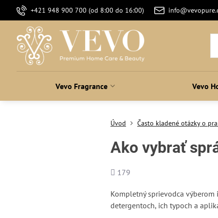
+421 948 900 700 (od 8:00 do 16:00)
info@vevopure
Vevo Fragrance
Vevo H
Úvod
Často kladené otázky o pra
Ako vybrať sprá
Počet
179
zobrazení
Kompletný sprievodca výberom i
detergentoch, ich typoch a apliká