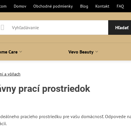
.com
Domov
Obchodné podmienky
Blog
Kontakt
FAQ
Hľadať
ome Care
Vevo Beauty
ní a vôňach
vny prací prostriedok
deálneho pracieho prostriedku pre vašu domácnosť. Odpovede na 
cii.