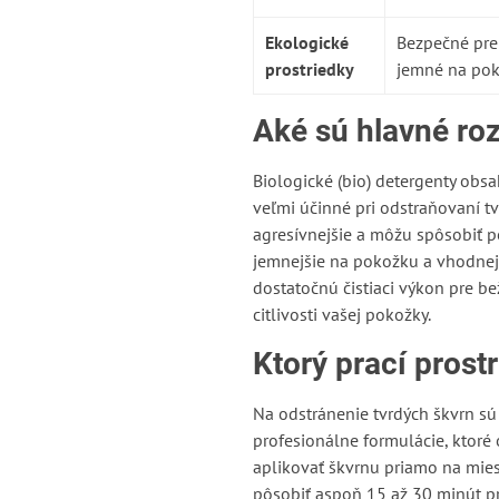
Ekologické
Bezpečné pre 
prostriedky
jemné na po
Aké sú hlavné roz
Biologické (bio) detergenty obsa
veľmi účinné pri odstraňovaní tv
agresívnejšie a môžu spôsobiť p
jemnejšie na pokožku a vhodnejš
dostatočnú čistiaci výkon pre b
citlivosti vašej pokožky.
Ktorý prací prost
Na odstránenie tvrdých škvrn sú
profesionálne formulácie, ktoré
aplikovať škvrnu priamo na mie
pôsobiť aspoň 15 až 30 minút pre