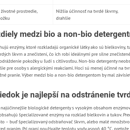
životné prostredie,
Nižšia účinnosť na tvrdé škvrny,
kožku
drahšie
diely medzi bio a non-bio detergen
hujú enzýmy, ktoré rozkladajú organické látky ako sú bielkoviny, t
rdých škvrn a znečistení, čo ich robí ideálnymi pre silne znečiste
odráždenie pokožky u ľudí s citlivosťou. Non-bio detergenty neob
ie pre osoby s alergickými reakciami. Hoci sú menej účinné na tvr
ežné pranie. Výber medzi bio a non-bio detergentom by mal závisie
riedok je najlepší na odstránenie tv
 najúčinnejšie biologické detergenty s vysokým obsahom enzýmov.
 obsahujú špecializované enzýmy na rozklad bielkovín a tukov. Pr
sto – buď špecializovaný odstraňovač škvrn, alebo malé množstv
d praním. Pri praní používajte teplotu vody aspoň 40 °C, pretože 