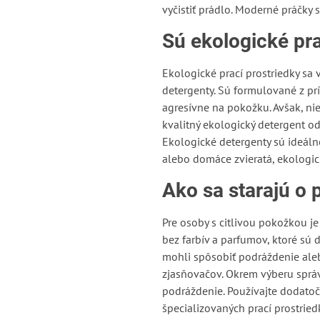
vyčistiť prádlo. Moderné práčk
Sú ekologické pra
Ekologické prací prostriedky sa 
detergenty. Sú formulované z pr
agresívne na pokožku. Avšak, nie
kvalitný ekologický detergent 
Ekologické detergenty sú ideálne
alebo domáce zvieratá, ekologic
Ako sa starajú o 
Pre osoby s citlivou pokožkou j
bez farbív a parfumov, ktoré sú 
mohli spôsobiť podráždenie ale
zjasňovačov. Okrem výberu správ
podráždenie. Používajte dodatočn
špecializovaných prací prostrie