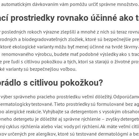
y s automatickým dávkovaním vám pomôžu určiť správne množstvo.
cí prostriedky rovnako účinné ako 
v posledných rokoch výrazne zlepšili a mnohé z nich sú teraz rov
írodných a biodegradovateľných zložiek, ktoré sú bezpečnejšie pre
ktoré ekologické varianty môžu byť menej účinné na tvrdé škvrny a
od renomovaného výrobcu, budete mať podobné výsledky ako s trad
 pre ľudí s citlivou pokožkou a tých, ktorí sa starajú o životné pr
ké varianty sú bezpečnejšou voľbou.
prádlo s citlivou pokožkou?
e výber správneho pracieho prostriedku veľmi dôležitý. Odporúčam
dermatologicky testované. Tieto prostriedky sú formulované bez ag
bo alergické reakcie. Vyhýbajte sa detergentom s vysokým obsah
neho detergetu je dôležité aj správne rýchlenie – zvyšky deterge
ý cyklus rýchlenia alebo viac vody pri rýchlení. Ak máte veľmi cit
dkov určených pre alergikov, ktoré sú testované dermatológmi a be