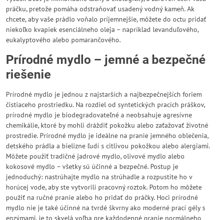
práčku, pretože pomáha odstraňovať usadený vodný kameň. Ak
chcete, aby vaše prádlo voňalo príjemnejšie, môžete do octu pridať
niekoľko kvapiek esenciálneho oleja – napríklad levanduľového,
eukalyptového alebo pomarančového.
Prírodné mydlo – jemné a bezpečné
riešenie
Prírodné mydlo je jednou z najstarších a najbezpečnejších foriem
čistiaceho prostriedku. Na rozdiel od syntetických pracích práškov,
prírodné mydlo je biodegradovateľné a neobsahuje agresívne
chemikálie, ktoré by mohli dráždiť pokožku alebo zaťažovať životné
prostredie. Prírodné mydlo je ideálne na pranie jemného oblečenia,
detského prádla a bielizne ľudí s citlivou pokožkou alebo alergiami.
Môžete použiť tradičné jadrové mydlo, olivové mydlo alebo
kokosové mydlo – všetky sú účinné a bezpečné. Postup je
jednoduchý: nastrúhajte mydlo na strúhadle a rozpustite ho v
horúcej vode, aby ste vytvorili pracovný roztok. Potom ho môžete
použiť na ručné pranie alebo ho pridať do práčky. Hoci prírodné
mydlo nie je také účinné na tvrdé škvrny ako moderné prací gély s
enzýmami, je to skvelá voľba pre každodenné pranie normálneho