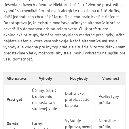
riešenia z rôznych dôvodov. Niektorí chcú šetriť životné prostredie a
vyhnúť sa chemikáliám, iní majú alergické reakcie na určité zložky, a
ďalší jednoducho chcú nájsť lacnejšie alebo praktickejšie riešenie.
Dobrá správa je, že existuje množstvo účinných alternatív, ktoré sa
osvedčili v domácnostiach po celom svete. Či už preferujete
ekologické prístupy, domáce recepty alebo moderné prací gély, určite
nájdete riešenie, ktoré vám vyhovuje. Každá alternatíva má svoje
výhody a je vhodná pre iný typ prádla a situácie. V tomto článku vám
predstavíme všetky možnosti, aby ste si mohli vybrať tú najlepšiu pre
vašu domácnosť.
Alternatíva
Výhody
Nevýhody
Vhodnosť
Účinný, šetrný
Drahší ako
k oblečeniu,
Všetky typy
Prací gél
prášok, väčšie
rozpúšťa sa v
prádla
balenia
studenej vode
Vyžaduje
Normálne
Domáci
Lacný,
prípravu, menej
prádlo,