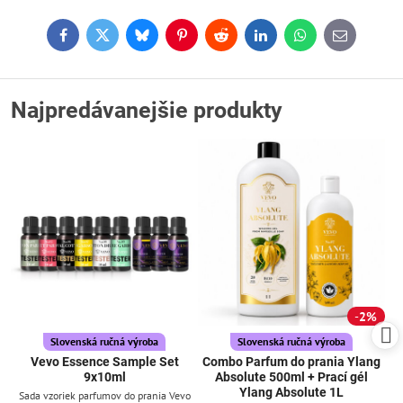
Facebook
Twitter
Bluesky
Pinterest
Reddit
LinkedIn
WhatsApp
E-
mail
Najpredávanejšie produkty
2%
Slovenská ručná výroba
Slovenská ručná výroba
Vevo Essence Sample Set
Combo Parfum do prania Ylang
9x10ml
Absolute 500ml + Prací gél
Ylang Absolute 1L
Sada vzoriek parfumov do prania Vevo