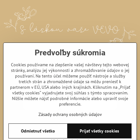
Predvoľby súkromia
Cookies používame na zlepšenie vašej návštevy tejto webovej
stránky, analýzu jej výkonnosti a zhromažďovanie údajov o jej
používaní. Na tento účel môžeme použiť nástroje a služby
tretích strán a zhromaždené údaje sa môžu preniesť k
partnerom v EÚ, USA alebo iných krajinách. Kliknutím na „Prijať
všetky cookies“ vyjadrujete svoj súhlas s týmto spracovaním.
Nižšie môžete nájsť podrobné informácie alebo upraviť svoje
preferencie.
Zásady ochrany osobných údajov
©
2026
Copyright
Predvoľby súkromia
Zásady ochrany osobných údajov
Odmietnuť všetko
Prijať všetky cookies
Podmienky používania