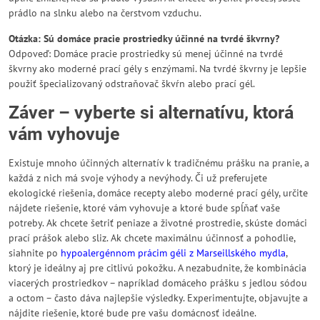
prádlo na slnku alebo na čerstvom vzduchu.
Otázka: Sú domáce pracie prostriedky účinné na tvrdé škvrny?
Odpoveď: Domáce pracie prostriedky sú menej účinné na tvrdé
škvrny ako moderné prací gély s enzýmami. Na tvrdé škvrny je lepšie
použiť špecializovaný odstraňovač škvŕn alebo prací gél.
Záver – vyberte si alternatívu, ktorá
vám vyhovuje
Existuje mnoho účinných alternatív k tradičnému prášku na pranie, a
každá z nich má svoje výhody a nevýhody. Či už preferujete
ekologické riešenia, domáce recepty alebo moderné prací gély, určite
nájdete riešenie, ktoré vám vyhovuje a ktoré bude spĺňať vaše
potreby. Ak chcete šetriť peniaze a životné prostredie, skúste domáci
prací prášok alebo sliz. Ak chcete maximálnu účinnosť a pohodlie,
siahnite po
hypoalergénnom prácim géli z Marseillského mydla
,
ktorý je ideálny aj pre citlivú pokožku. A nezabudnite, že kombinácia
viacerých prostriedkov – napríklad domáceho prášku s jedlou sódou
a octom – často dáva najlepšie výsledky. Experimentujte, objavujte a
nájdite riešenie, ktoré bude pre vašu domácnosť ideálne.