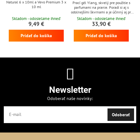
Natural 6 x 10ml a Vevo Premium 3 x
Prací gél Ylang, skvelý pre použitie s
10 ml
parfumami na pranie. Poradí si aj s
odolnejšími škvrnami a je účinný aj pri
nízkych teplotách
Skladom - odosielame ihneď
Skladom - odosielame ihneď
9,49 €
33,90 €
Pridať do košíka
Pridať do košíka
Newsletter
Odoberať naše novinky:
Odoberať