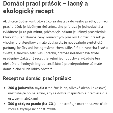
Domáci prací prášok – lacný a
ekologický recept
Ak chcete úplne kontrolovať, čo sa dostáva do vášho prádla, domáci
prací prášok je ideálnym riešením. Jeho príprava je jednoduchá a
zvládnete ju za pár minút, pričom výsledkom je účinný prostriedok,
ktorý stojí len zlomok ceny komerčných práškov. Domáci prášok je
vhodný pre alergikov a malé deti, pretože neobsahuje syntetické
parfumy, fosfáty ani iné agresívne chemikálie. Prádlo zanechá čisté a
svieže, a zároveň šetrí vašu práčku, pretože nezanecháva tvrdé
usadeniny. Základný recept je veľmi jednoduchý a vyžaduje len
niekoľko prírodných ingrediencií, ktoré pravdepodobne už máte
doma alebo si ich ľahko obstará.
Recept na domáci prací prášok:
200 g jadrového mydla
(tradičné Jelen, olivové alebo kokosové) –
nastrúhajte ho najemno, aby sa dobre rozpúšťalo a premiešalo s
ostatnými zložkami
300 g sódy na pranie (Na₂CO₃)
– odstraňuje mastnotu, zmäkčuje
vodu a zvyšuje účinnosť mydla