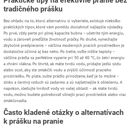
Praktické tipy na efektívne pranie bez
tradičného prášku
Bez ohľadu na to, ktorú alternatívu si vyberiete, existuje niekoľko
praktických tipov, ktoré vám pomôžu dosiahnuť najlepšie výsledky.
Po prvé, vždy perte pri plnej kapacite bubna – ušetríte tým energiu,
vodu a zároveň predĺžite životnosť práčky. Po druhé, vynechajte
zbytočné predpieranie – väčšina moderných pracích prostriedkov je
dostatočne účinná aj bez neho. Po tretie, voľte nižšie teploty –
väčšina prádla sa perfektne vyperie pri 30 až 40 °C, čo šetrí energiu
a chráni vlákna. Po štvrté, ak máte tvrdú vodu, pridajte jedlú sódu
alebo ocot, aby ste zmäkčili vodu a zvýšili účinnosť pracieho
prostriedku. Po piate, sušte prádlo prirodzene, keď je to možné –
slnko a čerstvý vzduch sú zadarmo a sú najšetnejšie k oblečeniu. A
napokon, sledujte tvrdosť vody vo vašej oblasti – ak máte tvrdú
vodu, možno budete potrebovať silnejší prací prostriedok alebo viac
zmäkčovadla.
Často kladené otázky o alternatívach
k prášku na pranie