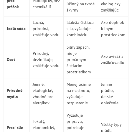
prací
ekologický, bez
účinný na tvrdé
ekologicky
prášok
chemikálií
škvrny
zmýšľajúci
Lacná,
Slabšia čistiaca
Ako doplnok
Jedlá sóda
prírodná,
sila, vyžaduje
k iným
zmäkčuje vodu
kombináciu
prostriedkom
Silný zápach,
Prírodný,
nie je
Ako aviváž a
Ocot
dezinfikuje,
primárnym
zmäkčovadlo
zmäkčuje vodu
čistiacim
prostriedkom
Jemné,
Menej účinné
Jemné
Prírodné
ekologické,
na mastnotu,
prádlo,
mydlo
vhodné pre
vyžaduje
detské
alergikov
rozpustenie
oblečenie
Vyžaduje
Tekutý,
prípravu,
Všetky typy
Prací sliz
ekonomický,
potrebuje
prádla