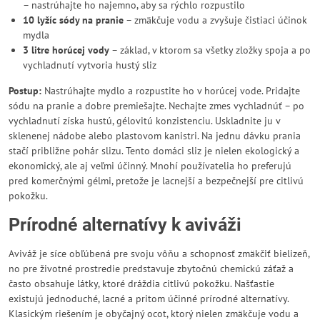
– nastrúhajte ho najemno, aby sa rýchlo rozpustilo
10 lyžíc sódy na pranie
– zmäkčuje vodu a zvyšuje čistiaci účinok
mydla
3 litre horúcej vody
– základ, v ktorom sa všetky zložky spoja a po
vychladnutí vytvoria hustý sliz
Postup:
Nastrúhajte mydlo a rozpustite ho v horúcej vode. Pridajte
sódu na pranie a dobre premiešajte. Nechajte zmes vychladnúť – po
vychladnutí získa hustú, gélovitú konzistenciu. Uskladnite ju v
sklenenej nádobe alebo plastovom kanistri. Na jednu dávku prania
stačí približne pohár slizu. Tento domáci sliz je nielen ekologický a
ekonomický, ale aj veľmi účinný. Mnohí používatelia ho preferujú
pred komerčnými gélmi, pretože je lacnejší a bezpečnejší pre citlivú
pokožku.
Prírodné alternatívy k aviváži
Aviváž je síce obľúbená pre svoju vôňu a schopnosť zmäkčiť bielizeň,
no pre životné prostredie predstavuje zbytočnú chemickú záťaž a
často obsahuje látky, ktoré dráždia citlivú pokožku. Našťastie
existujú jednoduché, lacné a pritom účinné prírodné alternatívy.
Klasickým riešením je obyčajný ocot, ktorý nielen zmäkčuje vodu a