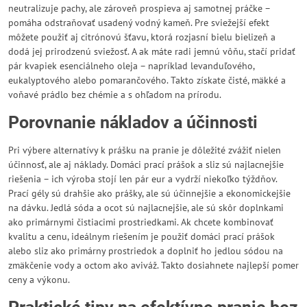
neutralizuje pachy, ale zároveň prospieva aj samotnej práčke –
pomáha odstraňovať usadený vodný kameň. Pre sviežejší efekt
môžete použiť aj citrónovú šťavu, ktorá rozjasní bielu bielizeň a
dodá jej prirodzenú sviežosť. A ak máte radi jemnú vôňu, stačí pridať
pár kvapiek esenciálneho oleja – napríklad levanduľového,
eukalyptového alebo pomarančového. Takto získate čisté, mäkké a
voňavé prádlo bez chémie a s ohľadom na prírodu.
Porovnanie nákladov a účinnosti
Pri výbere alternatívy k prášku na pranie je dôležité zvážiť nielen
účinnosť, ale aj náklady. Domáci prací prášok a sliz sú najlacnejšie
riešenia – ich výroba stojí len pár eur a vydrží niekoľko týždňov.
Prací gély sú drahšie ako prášky, ale sú účinnejšie a ekonomickejšie
na dávku. Jedlá sóda a ocot sú najlacnejšie, ale sú skôr doplnkami
ako primárnymi čistiacimi prostriedkami. Ak chcete kombinovať
kvalitu a cenu, ideálnym riešením je použiť domáci prací prášok
alebo sliz ako primárny prostriedok a doplniť ho jedlou sódou na
zmäkčenie vody a octom ako aviváž. Takto dosiahnete najlepší pomer
ceny a výkonu.