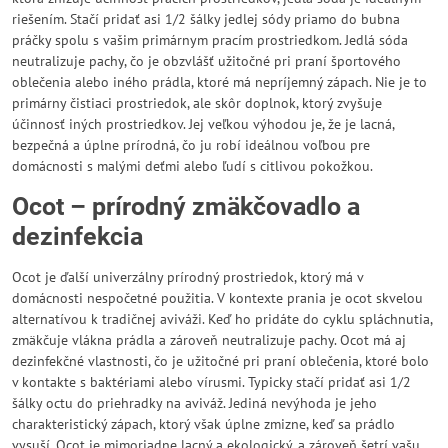
riešením. Stačí pridať asi 1/2 šálky jedlej sódy priamo do bubna
práčky spolu s vašim primárnym pracím prostriedkom. Jedlá sóda
neutralizuje pachy, čo je obzvlášť užitočné pri praní športového
oblečenia alebo iného prádla, ktoré má nepríjemný zápach. Nie je to
primárny čistiaci prostriedok, ale skôr doplnok, ktorý zvyšuje
účinnosť iných prostriedkov. Jej veľkou výhodou je, že je lacná,
bezpečná a úplne prírodná, čo ju robí ideálnou voľbou pre
domácnosti s malými deťmi alebo ľudí s citlivou pokožkou.
Ocot – prírodný zmäkčovadlo a
dezinfekcia
Ocot je ďalší univerzálny prírodný prostriedok, ktorý má v
domácnosti nespočetné použitia. V kontexte prania je ocot skvelou
alternatívou k tradičnej aviváži. Keď ho pridáte do cyklu spláchnutia,
zmäkčuje vlákna prádla a zároveň neutralizuje pachy. Ocot má aj
dezinfekčné vlastnosti, čo je užitočné pri praní oblečenia, ktoré bolo
v kontakte s baktériami alebo vírusmi. Typicky stačí pridať asi 1/2
šálky octu do priehradky na aviváž. Jediná nevýhoda je jeho
charakteristický zápach, ktorý však úplne zmizne, keď sa prádlo
vysuší. Ocot je mimoriadne lacný a ekologický, a zároveň šetrí vašu