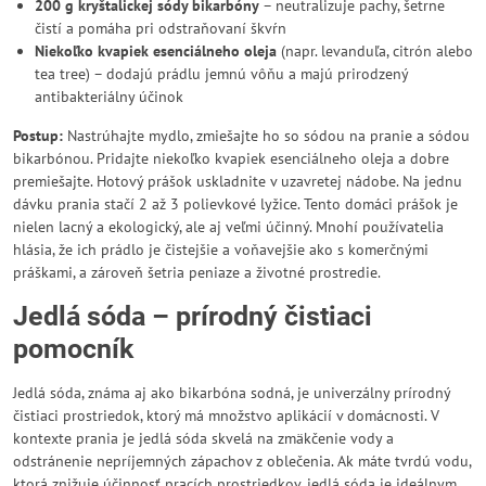
200 g kryštalickej sódy bikarbóny
– neutralizuje pachy, šetrne
čistí a pomáha pri odstraňovaní škvŕn
Niekoľko kvapiek esenciálneho oleja
(napr. levanduľa, citrón alebo
tea tree) – dodajú prádlu jemnú vôňu a majú prirodzený
antibakteriálny účinok
Postup:
Nastrúhajte mydlo, zmiešajte ho so sódou na pranie a sódou
bikarbónou. Pridajte niekoľko kvapiek esenciálneho oleja a dobre
premiešajte. Hotový prášok uskladnite v uzavretej nádobe. Na jednu
dávku prania stačí 2 až 3 polievkové lyžice. Tento domáci prášok je
nielen lacný a ekologický, ale aj veľmi účinný. Mnohí používatelia
hlásia, že ich prádlo je čistejšie a voňavejšie ako s komerčnými
práškami, a zároveň šetria peniaze a životné prostredie.
Jedlá sóda – prírodný čistiaci
pomocník
Jedlá sóda, známa aj ako bikarbóna sodná, je univerzálny prírodný
čistiaci prostriedok, ktorý má množstvo aplikácií v domácnosti. V
kontexte prania je jedlá sóda skvelá na zmäkčenie vody a
odstránenie nepríjemných zápachov z oblečenia. Ak máte tvrdú vodu,
ktorá znižuje účinnosť pracích prostriedkov, jedlá sóda je ideálnym