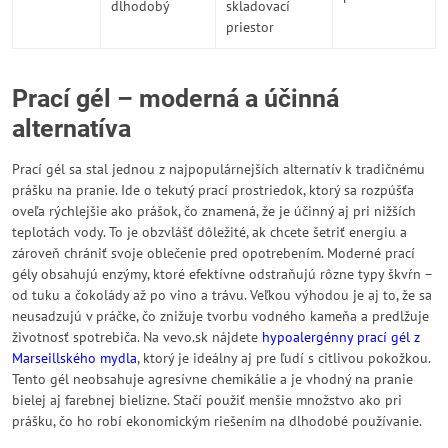
dlhodobý
skladovací
priestor
Prací gél – moderná a účinná
alternatíva
Prací gél sa stal jednou z najpopulárnejších alternatív k tradičnému
prášku na pranie. Ide o tekutý prací prostriedok, ktorý sa rozpúšťa
oveľa rýchlejšie ako prášok, čo znamená, že je účinný aj pri nižších
teplotách vody. To je obzvlášť dôležité, ak chcete šetriť energiu a
zároveň chrániť svoje oblečenie pred opotrebením. Moderné prací
gély obsahujú enzýmy, ktoré efektívne odstraňujú rôzne typy škvŕn –
od tuku a čokolády až po vino a trávu. Veľkou výhodou je aj to, že sa
neusadzujú v práčke, čo znižuje tvorbu vodného kameňa a predlžuje
životnosť spotrebiča. Na vevo.sk nájdete
hypoalergénny prací gél z
Marseillského mydla
, ktorý je ideálny aj pre ľudí s citlivou pokožkou.
Tento gél neobsahuje agresívne chemikálie a je vhodný na pranie
bielej aj farebnej bielizne. Stačí použiť menšie množstvo ako pri
prášku, čo ho robí ekonomickým riešením na dlhodobé používanie.