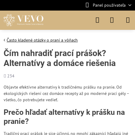
Panel používateľa
Často kladené otázky o praní a vôňach
Čím nahradiť prací prášok?
Alternatívy a domáce riešenia
Počet
234
zobrazení
Objavte efektívne alternatívy k tradičnému prášku na pranie. Od
ekologických riešení cez domáce recepty až po moderné prací gély –
všetko, čo potrebujete vedieť.
Prečo hľadať alternatívy k prášku na
pranie?
Tradičný prací prášok je síce účinný, no mnohí zákazníci hľadajú iné