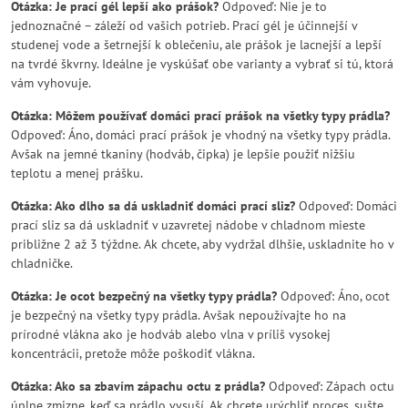
Otázka: Je prací gél lepší ako prášok?
Odpoveď: Nie je to
jednoznačné – záleží od vašich potrieb. Prací gél je účinnejší v
studenej vode a šetrnejší k oblečeniu, ale prášok je lacnejší a lepší
na tvrdé škvrny. Ideálne je vyskúšať obe varianty a vybrať si tú, ktorá
vám vyhovuje.
Otázka: Môžem používať domáci prací prášok na všetky typy prádla?
Odpoveď: Áno, domáci prací prášok je vhodný na všetky typy prádla.
Avšak na jemné tkaniny (hodváb, čipka) je lepšie použiť nižšiu
teplotu a menej prášku.
Otázka: Ako dlho sa dá uskladniť domáci prací sliz?
Odpoveď: Domáci
prací sliz sa dá uskladniť v uzavretej nádobe v chladnom mieste
približne 2 až 3 týždne. Ak chcete, aby vydržal dlhšie, uskladnite ho v
chladničke.
Otázka: Je ocot bezpečný na všetky typy prádla?
Odpoveď: Áno, ocot
je bezpečný na všetky typy prádla. Avšak nepoužívajte ho na
prírodné vlákna ako je hodváb alebo vlna v príliš vysokej
koncentrácii, pretože môže poškodiť vlákna.
Otázka: Ako sa zbavím zápachu octu z prádla?
Odpoveď: Zápach octu
úplne zmizne, keď sa prádlo vysuší. Ak chcete urýchliť proces, sušte