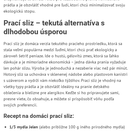
prádla a je obzvlášť vhodné pre ľudí, ktorí chcú minimalizovať svoju
ekologickú stopu.
Prací sliz – tekutá alternatíva s
dlhodobou úsporou
Prací sliz je domáca verzia tekutého pracieho prostriedku, ktorá sa
stala veľmi populárna medzi ľuďmi, ktorí chcú prať ekologicky a
zároveň šetriť peniaze. Ide o hustú, gélovitú zmes, ktorá sa ľahko
dávkuje a je mimoriadne ekonomická – jedna dávka prania vyžaduje
len pohár slizu. Výroba je jednoduchá a nezaberie viac než pár minút.
Hotový sliz sa uchováva v sklenenej nádobe alebo plastovom kanistri
s uzáverom a vydrží vám niekoľko týždňov. Prací sliz je vhodný na
všetky typy prádla a je obzvlášť ideálny na pranie detského
oblečenia a bielizne pre alergikov. Keďže si ho pripravujete sami,
presne viete, čo obsahuje, a môžete si prispôsobiť vôňu podľa
svojich preferencií.
Recept na domáci prací sliz:
1/3 mydla Jelen
(alebo približne 100 g iného prírodného mydla)