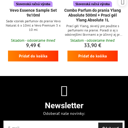
Slovenská ručná výroba
Slovenská ručná výroba
Vevo Essence Sample Set
Combo Parfum do prania Ylang
9x10ml
Absolute 500ml + Prací gél
Ylang Absolute 1L
Sada vzoriek parfumov do prania Vevo
Natural 6 x 10ml a Vevo Premium 3 x
Prací gél Ylang, skvelý pre použitie s
10 ml
parfumami na pranie. Poradí si aj s
odolnejšími škvrnami a je účinný aj pri
nízkych teplotách
Skladom - odosielame ihneď
Skladom - odosielame ihneď
9,49 €
33,90 €
Pridať do košíka
Pridať do košíka
Newsletter
Odoberať naše novinky: