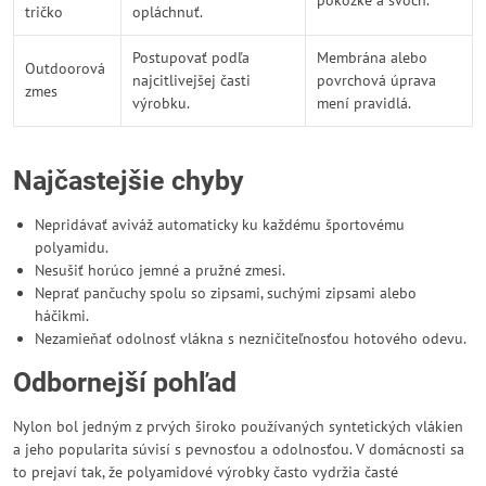
pokožke a švoch.
tričko
opláchnuť.
Postupovať podľa
Membrána alebo
Outdoorová
najcitlivejšej časti
povrchová úprava
zmes
výrobku.
mení pravidlá.
Najčastejšie chyby
Nepridávať aviváž automaticky ku každému športovému
polyamidu.
Nesušiť horúco jemné a pružné zmesi.
Neprať pančuchy spolu so zipsami, suchými zipsami alebo
háčikmi.
Nezamieňať odolnosť vlákna s nezničiteľnosťou hotového odevu.
Odbornejší pohľad
Nylon bol jedným z prvých široko používaných syntetických vlákien
a jeho popularita súvisí s pevnosťou a odolnosťou. V domácnosti sa
to prejaví tak, že polyamidové výrobky často vydržia časté