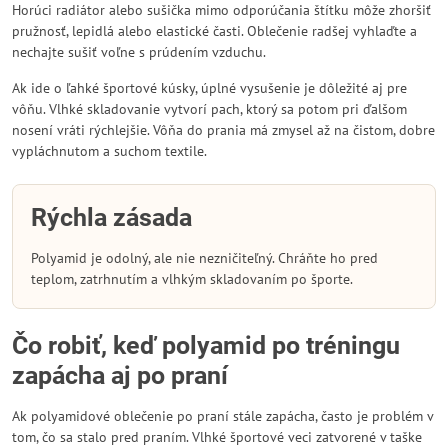
Horúci radiátor alebo sušička mimo odporúčania štítku môže zhoršiť
pružnosť, lepidlá alebo elastické časti. Oblečenie radšej vyhlaďte a
nechajte sušiť voľne s prúdením vzduchu.
Ak ide o ľahké športové kúsky, úplné vysušenie je dôležité aj pre
vôňu. Vlhké skladovanie vytvorí pach, ktorý sa potom pri ďalšom
nosení vráti rýchlejšie. Vôňa do prania má zmysel až na čistom, dobre
vypláchnutom a suchom textile.
Rýchla zásada
Polyamid je odolný, ale nie nezničiteľný. Chráňte ho pred
teplom, zatrhnutím a vlhkým skladovaním po športe.
Čo robiť, keď polyamid po tréningu
zapácha aj po praní
Ak polyamidové oblečenie po praní stále zapácha, často je problém v
tom, čo sa stalo pred praním. Vlhké športové veci zatvorené v taške