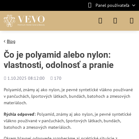
Panel používateľa
Blog
Čo je polyamid alebo nylon:
vlastnosti, odolnosť a pranie
Pridané
Počet
1.10.2025 08:12:00
170
zobrazení
Polyamid, známy aj ako nylon, je pevné syntetické vlákno používané
v pančuchách, športových látkach, bundách, batohoch a zmesových
materiáloch.
Rýchla odpoveď:
Polyamid, známy aj ako nylon, je pevné syntetické
vlákno používané v pančuchách, športových látkach, bundách,
batohoch a zmesových materiáloch.
Okrem hlavnej odpovede rozoberáme aj praktické situácie z