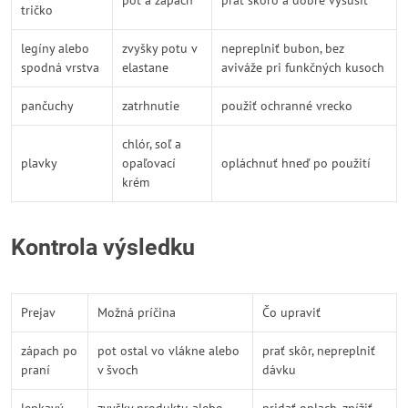
pot a zápach
prať skoro a dobre vysušiť
tričko
legíny alebo
zvyšky potu v
nepreplniť bubon, bez
spodná vrstva
elastane
aviváže pri funkčných kusoch
pančuchy
zatrhnutie
použiť ochranné vrecko
chlór, soľ a
plavky
opaľovací
opláchnuť hneď po použití
krém
Kontrola výsledku
Prejav
Možná príčina
Čo upraviť
zápach po
pot ostal vo vlákne alebo
prať skôr, nepreplniť
praní
v švoch
dávku