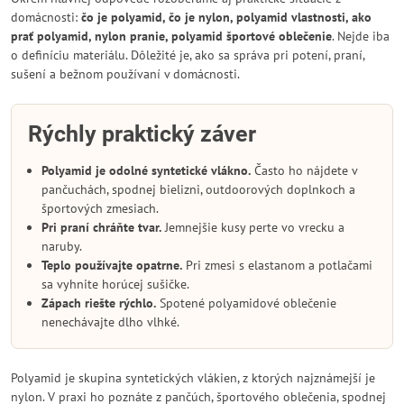
domácnosti:
čo je polyamid, čo je nylon, polyamid vlastnosti, ako
prať polyamid, nylon pranie, polyamid športové oblečenie
. Nejde iba
o definíciu materiálu. Dôležité je, ako sa správa pri potení, praní,
sušení a bežnom používaní v domácnosti.
Rýchly praktický záver
Polyamid je odolné syntetické vlákno.
Často ho nájdete v
pančuchách, spodnej bielizni, outdoorových doplnkoch a
športových zmesiach.
Pri praní chráňte tvar.
Jemnejšie kusy perte vo vrecku a
naruby.
Teplo používajte opatrne.
Pri zmesi s elastanom a potlačami
sa vyhnite horúcej sušičke.
Zápach riešte rýchlo.
Spotené polyamidové oblečenie
nenechávajte dlho vlhké.
Polyamid je skupina syntetických vlákien, z ktorých najznámejší je
nylon. V praxi ho poznáte z pančúch, športového oblečenia, spodnej