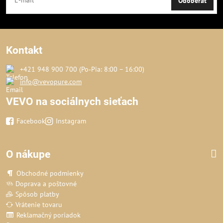
Odoberať
Kontakt
+421 948 900 700 (Po‑Pia: 8:00 – 16:00)
info@vevopure.com
VEVO na sociálnych sieťach
Facebook
Instagram
O nákupe
Obchodné podmienky
Doprava a poštovné
Spôsob platby
Vrátenie tovaru
Reklamačný poriadok