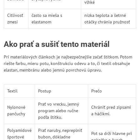
vlhké
Citlivosť
často sa mieša s
nízka teplota a šetrné
zmesí
elastanom
otáčky chránia pružnosť
Ako prať a sušiť tento materiál
Pri materiálových článkoch je najbezpečnejšie začať štítkom. Potom
riešte farbu, mieru potu, konštrukciu odevu a to, či textil obsahuje
elastan, membránu alebo jemnú povrchovú úpravu.
Textil
Postup
Prečo
Prať vo vrecku, jemný
Nylonové
Chrániť pred zipsami
program alebo ručne
pančuchy
a háčikmi.
podľa štítku.
Polyamidové
Prať naruby, nepreplniť
Pot sa drží hlavne pri
športové
bubon, dôkladne