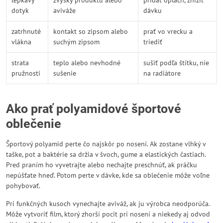
lepkavý
zvyšky produktu alebo
pridať oplach, znížiť
dotyk
aviváže
dávku
zatrhnuté
kontakt so zipsom alebo
prať vo vrecku a
vlákna
suchým zipsom
triediť
strata
teplo alebo nevhodné
sušiť podľa štítku, nie
pružnosti
sušenie
na radiátore
Ako prať polyamidové športové
oblečenie
Športový polyamid perte čo najskôr po nosení. Ak zostane vlhký v
taške, pot a baktérie sa držia v švoch, gume a elastických častiach.
Pred praním ho vyvetrajte alebo nechajte preschnúť, ak práčku
nepúšťate hneď. Potom perte v dávke, kde sa oblečenie môže voľne
pohybovať.
Pri funkčných kusoch vynechajte aviváž, ak ju výrobca neodporúča.
Môže vytvoriť film, ktorý zhorší pocit pri nosení a niekedy aj odvod