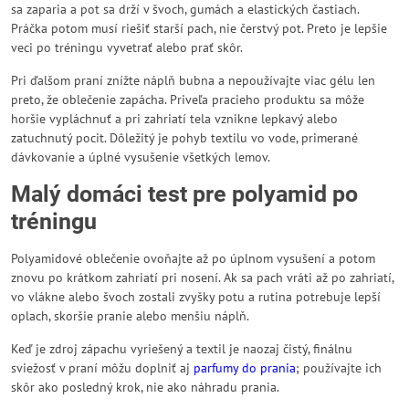
sa zaparia a pot sa drží v švoch, gumách a elastických častiach.
Práčka potom musí riešiť starší pach, nie čerstvý pot. Preto je lepšie
veci po tréningu vyvetrať alebo prať skôr.
Pri ďalšom praní znížte náplň bubna a nepoužívajte viac gélu len
preto, že oblečenie zapácha. Priveľa pracieho produktu sa môže
horšie vypláchnuť a pri zahriatí tela vznikne lepkavý alebo
zatuchnutý pocit. Dôležitý je pohyb textilu vo vode, primerané
dávkovanie a úplné vysušenie všetkých lemov.
Malý domáci test pre polyamid po
tréningu
Polyamidové oblečenie ovoňajte až po úplnom vysušení a potom
znovu po krátkom zahriatí pri nosení. Ak sa pach vráti až po zahriatí,
vo vlákne alebo švoch zostali zvyšky potu a rutina potrebuje lepší
oplach, skoršie pranie alebo menšiu náplň.
Keď je zdroj zápachu vyriešený a textil je naozaj čistý, finálnu
sviežosť v praní môžu doplniť aj
parfumy do prania
; používajte ich
skôr ako posledný krok, nie ako náhradu prania.