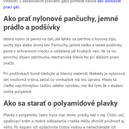
vlhkosti. S dávkovaním pracieho gélu pomôže návod
ako dávkovať
prací gél
.
Ako prať nylonové pančuchy, jemné
prádlo a podšívky
Jemný nylon je pevný na ťah, ale ľahko sa zatrhne o kovový zips,
suchý zips alebo drsný šev. Pančuchy, jemné tielka a tenké podšívky
perte v ochrannom vrecku a oddelene od hrubých vecí. Ak sa na
povrchu objaví zatrhnutie, mechanické trenie ho pri ďalšom praní
zväčší.
Pri podšívkach búnd sledujte aj hlavný materiál. Niekedy je nylonová
len vnútorná vrstva, zatiaľ čo vonkajšok má inú úpravu. Vtedy sa
riaďte najcitlivejšou časťou celého výrobku, nie iba tým, že v zložení
vidíte polyamid.
Ako sa starať o polyamidové plavky
Plavky z polyamidu často trpia viac mimo práčky než v nej. Chlór, soľ,
opaľovací krém a mokré odkladanie v taške môžu zhoršiť pružnosť aj
vôňu. Po kúpaní ich opláchnite čistou vodou a nenechávajte ich