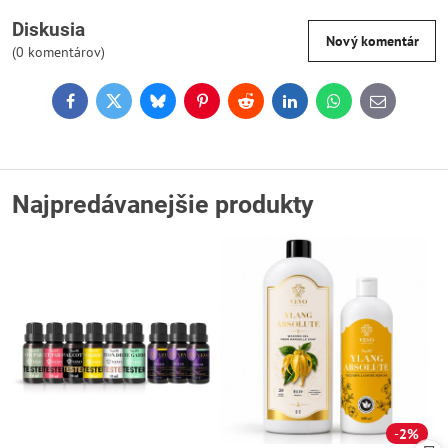
Diskusia
Nový komentár
(0 komentárov)
Facebook
Twitter
Bluesky
Pinterest
Reddit
LinkedIn
WhatsApp
E-
mail
Najpredávanejšie produkty
2%