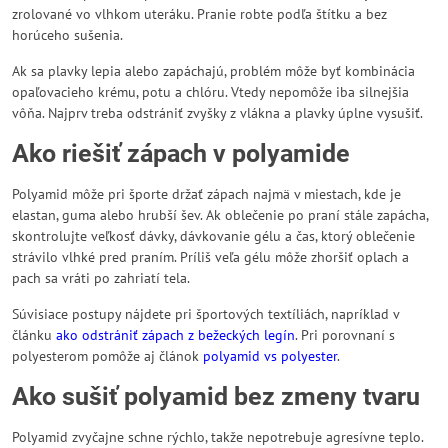
zrolované vo vlhkom uteráku. Pranie robte podľa štítku a bez
horúceho sušenia.
Ak sa plavky lepia alebo zapáchajú, problém môže byť kombinácia
opaľovacieho krému, potu a chlóru. Vtedy nepomôže iba silnejšia
vôňa. Najprv treba odstrániť zvyšky z vlákna a plavky úplne vysušiť.
Ako riešiť zápach v polyamide
Polyamid môže pri športe držať zápach najmä v miestach, kde je
elastan, guma alebo hrubší šev. Ak oblečenie po praní stále zapácha,
skontrolujte veľkosť dávky, dávkovanie gélu a čas, ktorý oblečenie
strávilo vlhké pred praním. Príliš veľa gélu môže zhoršiť oplach a
pach sa vráti po zahriatí tela.
Súvisiace postupy nájdete pri športových textíliách, napríklad v
článku
ako odstrániť zápach z bežeckých legín
. Pri porovnaní s
polyesterom pomôže aj článok
polyamid vs polyester
.
Ako sušiť polyamid bez zmeny tvaru
Polyamid zvyčajne schne rýchlo, takže nepotrebuje agresívne teplo.