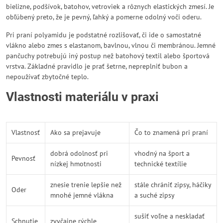
bielizne, podšívok, batohov, vetroviek a rôznych elastických zmesí. Je
obľúbený preto, že je pevný, ľahký a pomerne odolný voči oderu.
Pri praní polyamidu je podstatné rozlišovať, či ide o samostatné
vlákno alebo zmes s elastanom, bavlnou, vlnou či membránou. Jemné
pančuchy potrebujú iný postup než batohový textil alebo športová
vrstva. Základné pravidlo je prať šetrne, nepreplniť bubon a
nepoužívať zbytočné teplo.
Vlastnosti materiálu v praxi
Vlastnosť
Ako sa prejavuje
Čo to znamená pri praní
dobrá odolnosť pri
vhodný na šport a
Pevnosť
nízkej hmotnosti
technické textílie
znesie trenie lepšie než
stále chrániť zipsy, háčiky
Oder
mnohé jemné vlákna
a suché zipsy
sušiť voľne a neskladať
Schnutie
zvyčajne rýchle