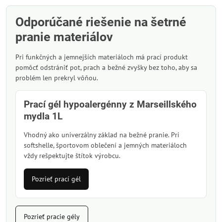
Odporúčané riešenie na šetrné
pranie materiálov
Pri funkčných a jemnejších materiáloch má prací produkt
pomôcť odstrániť pot, prach a bežné zvyšky bez toho, aby sa
problém len prekryl vôňou.
Prací gél hypoalergénny z Marseillského
mydla 1L
Vhodný ako univerzálny základ na bežné pranie. Pri
softshelle, športovom oblečení a jemných materiáloch
vždy rešpektujte štítok výrobcu.
Pozrieť prací gél
Pozrieť pracie gély