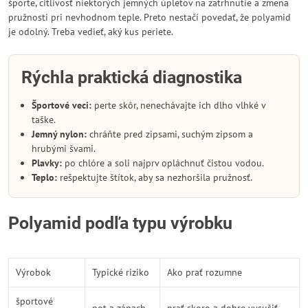
športe, citlivosť niektorých jemných úpletov na zatrhnutie a zmena
pružnosti pri nevhodnom teple. Preto nestačí povedať, že polyamid
je odolný. Treba vedieť, aký kus periete.
Rýchla praktická diagnostika
Športové veci:
perte skôr, nenechávajte ich dlho vlhké v
taške.
Jemný nylon:
chráňte pred zipsami, suchým zipsom a
hrubými švami.
Plavky:
po chlóre a soli najprv opláchnuť čistou vodou.
Teplo:
rešpektujte štítok, aby sa nezhoršila pružnosť.
Polyamid podľa typu výrobku
Výrobok
Typické riziko
Ako prať rozumne
športové