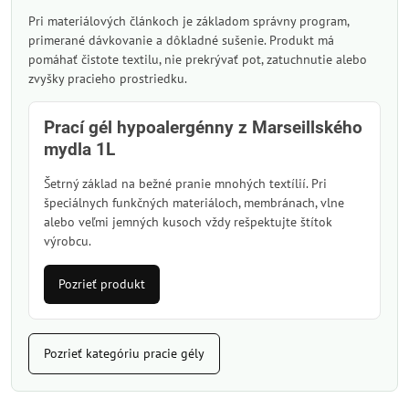
Pri materiálových článkoch je základom správny program,
primerané dávkovanie a dôkladné sušenie. Produkt má
pomáhať čistote textilu, nie prekrývať pot, zatuchnutie alebo
zvyšky pracieho prostriedku.
Prací gél hypoalergénny z Marseillského
mydla 1L
Šetrný základ na bežné pranie mnohých textílií. Pri
špeciálnych funkčných materiáloch, membránach, vlne
alebo veľmi jemných kusoch vždy rešpektujte štítok
výrobcu.
Pozrieť produkt
Pozrieť kategóriu pracie gély