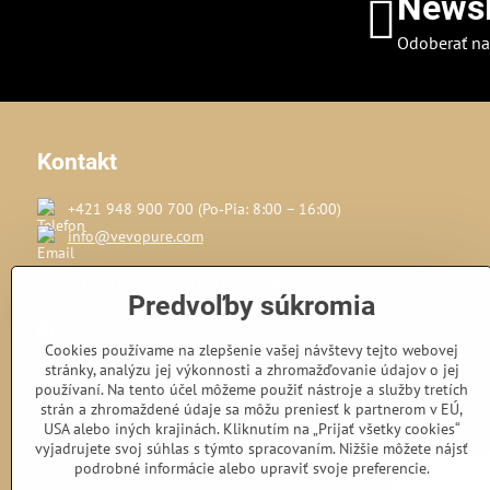
Newsl
Odoberať na
Kontakt
+421 948 900 700 (Po‑Pia: 8:00 – 16:00)
info@vevopure.com
VEVO na sociálnych sieťach
Predvoľby súkromia
Facebook
Instagram
Cookies používame na zlepšenie vašej návštevy tejto webovej
stránky, analýzu jej výkonnosti a zhromažďovanie údajov o jej
používaní. Na tento účel môžeme použiť nástroje a služby tretích
strán a zhromaždené údaje sa môžu preniesť k partnerom v EÚ,
USA alebo iných krajinách. Kliknutím na „Prijať všetky cookies“
vyjadrujete svoj súhlas s týmto spracovaním. Nižšie môžete nájsť
podrobné informácie alebo upraviť svoje preferencie.