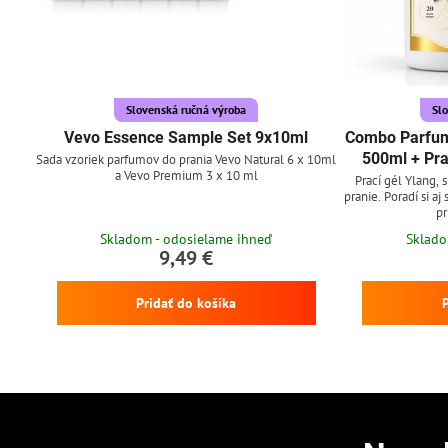
Slovenská ručná výroba
Sl
Vevo Essence Sample Set 9x10ml
Combo Parfum
500ml + Pra
Sada vzoriek parfumov do prania Vevo Natural 6 x 10ml
a Vevo Premium 3 x 10 ml
Prací gél Ylang, 
pranie. Poradí si aj
pr
Skladom - odosielame ihneď
Sklado
9,49 €
Pridať do košíka