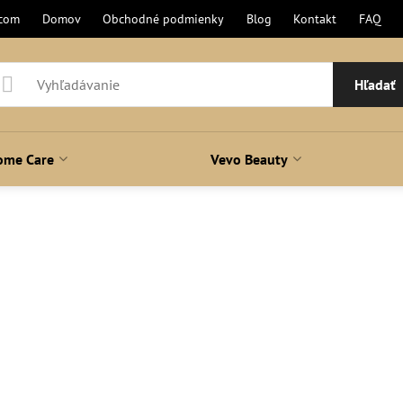
.com
Domov
Obchodné podmienky
Blog
Kontakt
FAQ
Hľadať
ome Care
Vevo Beauty
ení