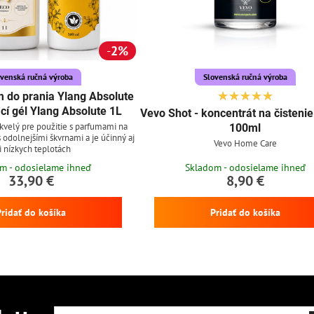
2%
ovenská ručná výroba
Slovenská ručná výroba
 do prania Ylang Absolute
cí gél Ylang Absolute 1L
Vevo Shot - koncentrát na čisteni
skvelý pre použitie s parfumami na
100ml
 s odolnejšími škvrnami a je účinný aj
Vevo Home Care
i nízkych teplotách
m - odosielame ihneď
Skladom - odosielame ihneď
33,90 €
8,90 €
Pridať do košíka
Pridať do košíka