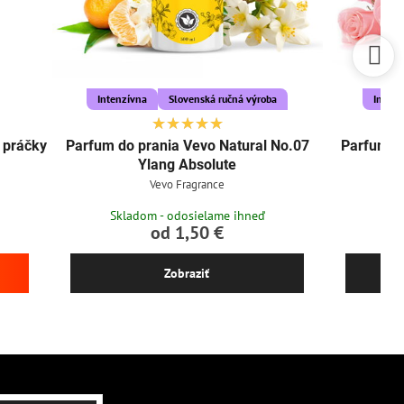
Intenzívna
Slovenská ručná výroba
Intenz
e práčky
Parfum do prania Vevo Natural No.07
Parfum do
Ylang Absolute
Vevo Fragrance
Skladom - odosielame ihneď
Skl
od 1,50 €
Zobraziť