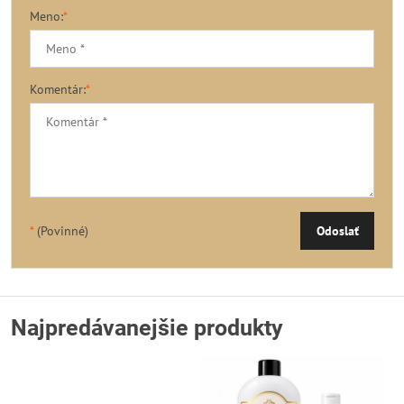
Meno:
*
Komentár:
*
*
(Povinné)
Odoslať
Najpredávanejšie produkty