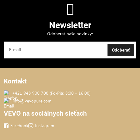
Newsletter
Odoberať naše novinky:
Odoberať
Kontakt
+421 948 900 700 (Po‑Pia: 8:00 – 16:00)
info@vevopure.com
VEVO na sociálnych sieťach
Facebook
Instagram