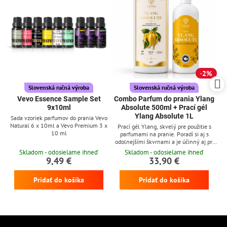
2%
Slovenská ručná výroba
Slovenská ručná výroba
Vevo Essence Sample Set
Combo Parfum do prania Ylang
9x10ml
Absolute 500ml + Prací gél
Ylang Absolute 1L
Sada vzoriek parfumov do prania Vevo
Natural 6 x 10ml a Vevo Premium 3 x
Prací gél Ylang, skvelý pre použitie s
10 ml
parfumami na pranie. Poradí si aj s
odolnejšími škvrnami a je účinný aj pri
nízkych teplotách
Skladom - odosielame ihneď
Skladom - odosielame ihneď
9,49 €
33,90 €
Pridať do košíka
Pridať do košíka