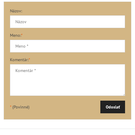
Názov:
Meno:
*
Komentár:
*
*
(Povinné)
Odoslať