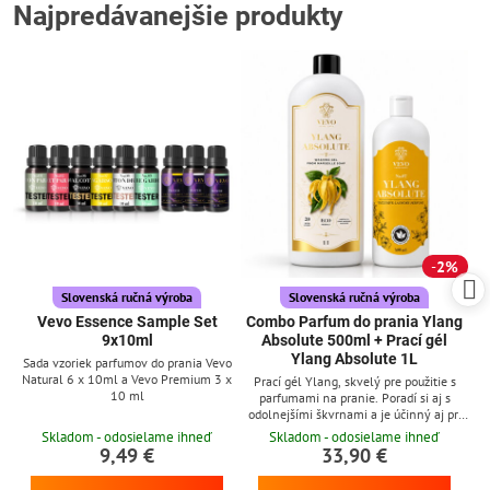
Najpredávanejšie produkty
2%
Slovenská ručná výroba
Slovenská ručná výroba
Vevo Essence Sample Set
Combo Parfum do prania Ylang
9x10ml
Absolute 500ml + Prací gél
Ylang Absolute 1L
Sada vzoriek parfumov do prania Vevo
Natural 6 x 10ml a Vevo Premium 3 x
Prací gél Ylang, skvelý pre použitie s
10 ml
parfumami na pranie. Poradí si aj s
odolnejšími škvrnami a je účinný aj pri
nízkych teplotách
Skladom - odosielame ihneď
Skladom - odosielame ihneď
9,49 €
33,90 €