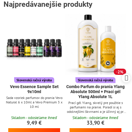
Najpredávanejšie produkty
2%
Slovenská ručná výroba
Slovenská ručná výroba
Vevo Essence Sample Set
Combo Parfum do prania Ylang
9x10ml
Absolute 500ml + Prací gél
Ylang Absolute 1L
Sada vzoriek parfumov do prania Vevo
Natural 6 x 10ml a Vevo Premium 3 x
Prací gél Ylang, skvelý pre použitie s
10 ml
parfumami na pranie. Poradí si aj s
odolnejšími škvrnami a je účinný aj pri
nízkych teplotách
Skladom - odosielame ihneď
Skladom - odosielame ihneď
9,49 €
33,90 €