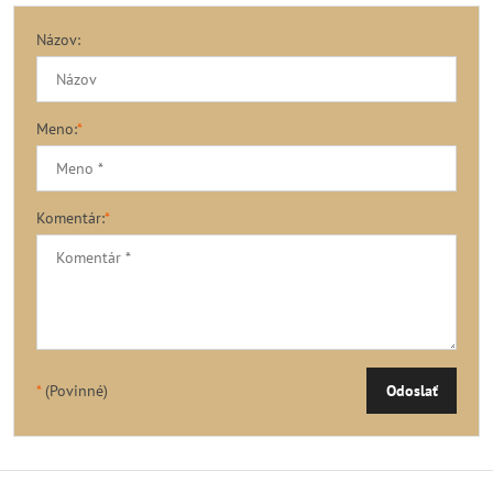
Názov:
Meno:
*
Komentár:
*
*
(Povinné)
Odoslať