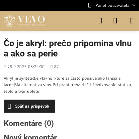
Panel používateľa
Čo je akryl: prečo pripomína vlnu
a ako sa perie
Pridané
Počet
29.9.2025 08:24:00
87
zobrazení
Akryl je syntetické vlákno, ktoré sa často používa ako ľahšia a
lacnejšia alternatíva vlny. Pri praní treba riešiť žmolkovanie, statiku,
teplo a tvar úpletu.
Späť na príspevok
Komentáre (0)
Nový komentár