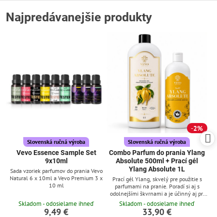
Najpredávanejšie produkty
2%
Slovenská ručná výroba
Slovenská ručná výroba
Vevo Essence Sample Set
Combo Parfum do prania Ylang
9x10ml
Absolute 500ml + Prací gél
Ylang Absolute 1L
Sada vzoriek parfumov do prania Vevo
Natural 6 x 10ml a Vevo Premium 3 x
Prací gél Ylang, skvelý pre použitie s
10 ml
parfumami na pranie. Poradí si aj s
odolnejšími škvrnami a je účinný aj pri
nízkych teplotách
Skladom - odosielame ihneď
Skladom - odosielame ihneď
9,49 €
33,90 €