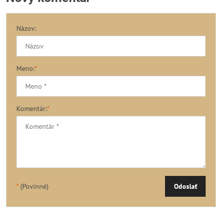
Názov:
Meno:
*
Komentár:
*
*
(Povinné)
Odoslať