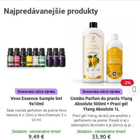
Najpredávanejšie produkty
2%
Slovenská ručná výroba
Slovenská ručná výroba
Vevo Essence Sample Set
Combo Parfum do prania Ylang
9x10ml
Absolute 500ml + Prací gél
Ylang Absolute 1L
Sada vzoriek parfumov do prania Vevo
Natural 6 x 10ml a Vevo Premium 3 x
Prací gél Ylang, skvelý pre použitie s
10 ml
parfumami na pranie. Poradí si aj s
odolnejšími škvrnami a je účinný aj pri
nízkych teplotách
Skladom - odosielame ihneď
Skladom - odosielame ihneď
9,49 €
33,90 €