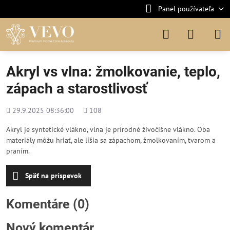
Panel používateľa
Akryl vs vlna: žmolkovanie, teplo,
zápach a starostlivosť
Pridané
Počet
29.9.2025 08:36:00
108
zobrazení
Akryl je syntetické vlákno, vlna je prírodné živočíšne vlákno. Oba
materiály môžu hriať, ale líšia sa zápachom, žmolkovaním, tvarom a
praním.
Späť na príspevok
Komentáre (0)
Nový komentár