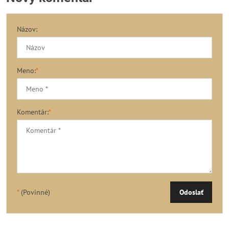
Názov:
Meno:
*
Komentár:
*
*
(Povinné)
Odoslať