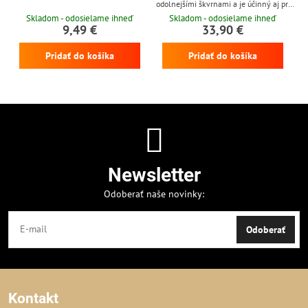
odolnejšími škvrnami a je účinný aj pri
nízkych teplotách
Skladom - odosielame ihneď
Skladom - odosielame ihneď
9,49 €
33,90 €
Pridať do košíka
Pridať do košíka
Newsletter
Odoberať naše novinky:
Odoberať
Kontakt