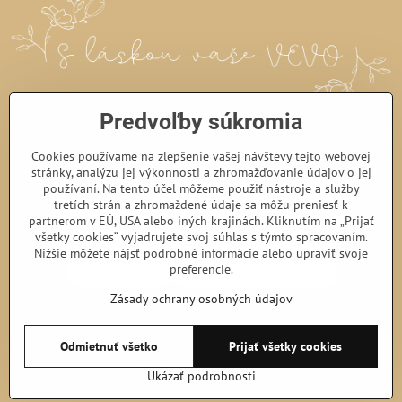
Predvoľby súkromia
Cookies používame na zlepšenie vašej návštevy tejto webovej
stránky, analýzu jej výkonnosti a zhromažďovanie údajov o jej
používaní. Na tento účel môžeme použiť nástroje a služby
tretích strán a zhromaždené údaje sa môžu preniesť k
partnerom v EÚ, USA alebo iných krajinách. Kliknutím na „Prijať
všetky cookies“ vyjadrujete svoj súhlas s týmto spracovaním.
Nižšie môžete nájsť podrobné informácie alebo upraviť svoje
preferencie.
Zásady ochrany osobných údajov
©
2026
Copyright
Predvoľby súkromia
Zásady ochrany osobných údajov
Odmietnuť všetko
Prijať všetky cookies
Podmienky používania
Ukázať podrobnosti
Vytvorené pomocou:
BiznisWeb.sk