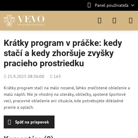
Panel používateľa
Krátky program v práčke: kedy
stačí a kedy zhoršuje zvyšky
pracieho prostriedku
Pridané
Počet
25.9.2025 08:36:00
163
zobrazení
Krátky program stačí na málo nosené, ľahko znečistené oblečenie a
malú náplň. Nie je vhodný na uteráky, obliečky, spotené športové
veci, pracovné oblečenie ani situácie, kde potrebujete dôkladné
pranie a oplach.
Späť na príspevok