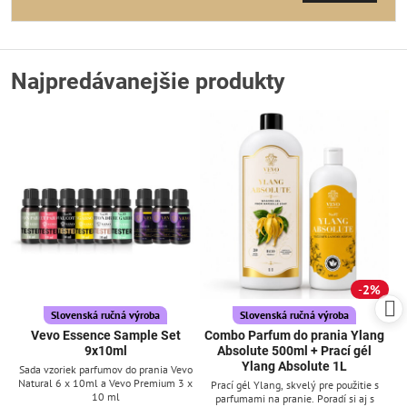
Najpredávanejšie produkty
2%
Slovenská ručná výroba
Slovenská ručná výroba
Vevo Essence Sample Set
Combo Parfum do prania Ylang
9x10ml
Absolute 500ml + Prací gél
Ylang Absolute 1L
Sada vzoriek parfumov do prania Vevo
Natural 6 x 10ml a Vevo Premium 3 x
Prací gél Ylang, skvelý pre použitie s
10 ml
parfumami na pranie. Poradí si aj s