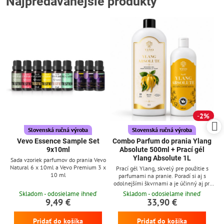
Najpredávanejšie produkty
2%
Slovenská ručná výroba
Slovenská ručná výroba
Vevo Essence Sample Set
Combo Parfum do prania Ylang
9x10ml
Absolute 500ml + Prací gél
Ylang Absolute 1L
Sada vzoriek parfumov do prania Vevo
Natural 6 x 10ml a Vevo Premium 3 x
Prací gél Ylang, skvelý pre použitie s
10 ml
parfumami na pranie. Poradí si aj s
odolnejšími škvrnami a je účinný aj pri
nízkych teplotách
Skladom - odosielame ihneď
Skladom - odosielame ihneď
9,49 €
33,90 €
Pridať do košíka
Pridať do košíka