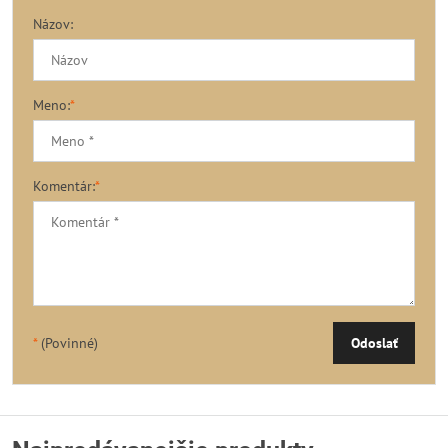
Názov:
Meno:
*
Komentár:
*
*
(Povinné)
Odoslať