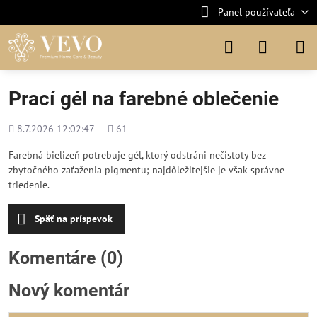
Panel používateľa
Prací gél na farebné oblečenie
Pridané
Počet
8.7.2026 12:02:47
61
zobrazení
Farebná bielizeň potrebuje gél, ktorý odstráni nečistoty bez
zbytočného zaťaženia pigmentu; najdôležitejšie je však správne
triedenie.
Späť na príspevok
Komentáre (0)
Nový komentár