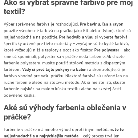
Ako si vybrať správne farbivo pre môj
textil?
Výber správneho farbiva je rozhodujúci.
Pre bavlnu, ľan a rayon
použite všeobecné farbivá na práčku (ako Rit alebo Dylon), ktoré sú
najjednoduchšie na použitie.
Pre hodváb a vlnu
si vyberte farbivá
špecificky určené pre tieto materiály – zvyčajne sú to kyslé farbivá,
ktoré vyžadujú nižšie teploty a ocot ako fixátor.
Pre polyester
– ako
sme už spomínali, polyester sa v práčke nedá farbenie. Ak chcete
farbenie polyesteru, musíte použiť stolovú metódu s disperzným
farbivom.
Vždy si prečítajte pokyny na balení
a skontrolujte, či je
farbivo vhodné pre vašu práčku. Niektoré farbivá sú určené len na
ručné farbenie alebo na stolovú metódu. Ak si nie ste istí, skúste
farbenie najskôr na malom kúsku textilu alebo na skrytej časti
odevného kúska.
Aké sú výhody farbenia oblečenia v
práčke?
Farbenie v práčke má mnoho výhod oproti iným metódam.
Je to
najjednoduchšia a najrýchlejšia metóda
– celý proces trvá len