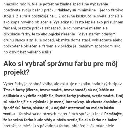
niekoľko hodín.
Nie je potrebné žiadne špeciálne vybavenie
–
používate svoju bežnú práčku.
Náklady sú minimálne
– jedno farbivo
stojí 1-2 eurá a postačuje na 1-2 odevné kúsky, čo je oveľa lacnejšie
ako kúpa nového oblečenia.
Výsledky sú často lepšie ako pri ručnom
farbení
, pretože práčka zabezpečuje rovnomerné miešanie a
cirkuláciu farby.
Je to ekologické riešenie
– dáva starým odevom
druhú šancu a znižuje odpad. Ak máte doma staré, vyblednuté alebo
poškodené oblečenie, farbenie v práčke je ideálnym spôsobom, ako
ho oživiť bez veľkého úsilia.
Ako si vybrať správnu farbu pre môj
projekt?
Výber farby je osobná voľba, ale existuje niekoľko praktických tipov.
Tmavé farby (čierna, tmavomodrá, tmavohnedá) sú najľahšie na
aplikáciu a vydržia najdlhšie
.
Svetlé farby (ružová, svetlomodrá, žltá)
sú náročnejšie a výsledok je menej intenzívny
.
Ak chcete dosiahnuť
špecifickú farbu, skúste si ju najskôr otestovať na malom kúsku
textilu
– farbivá sa na rôznych materiáloch správajú inak.
Pamätajte,
že konečná farba bude vždy o niečo svetlejšia ako farba na balení
,
pretože sa miešajú s pôvodnou farbou oblečenia. Ak máte biele