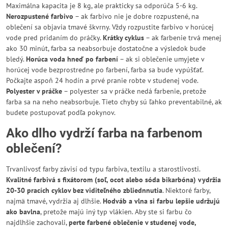
Maximálna kapacita je 8 kg, ale prakticky sa odporúča 5-6 kg.
Nerozpustené farbivo
– ak farbivo nie je dobre rozpustené, na
oblečení sa objavia tmavé škvrny. Vždy rozpustite farbivo v horúcej
vode pred pridaním do práčky.
Krátky cyklus
– ak farbenie trvá menej
ako 30 minút, farba sa neabsorbuje dostatočne a výsledok bude
bledý.
Horúca voda hneď po farbení
– ak si oblečenie umyjete v
horúcej vode bezprostredne po farbení, farba sa bude vypúšťať.
Počkajte aspoň 24 hodín a prvé pranie robte v studenej vode.
Polyester v práčke
– polyester sa v práčke nedá farbenie, pretože
farba sa na neho neabsorbuje. Tieto chyby sú ľahko preventabilné, ak
budete postupovať podľa pokynov.
Ako dlho vydrží farba na farbenom
oblečení?
Trvanlivosť farby závisí od typu farbiva, textilu a starostlivosti.
Kvalitné farbivá s fixátorom (soľ, ocot alebo sóda bikarbóna) vydržia
20-30 pracích cyklov bez viditeľného zbliednnutia
. Niektoré farby,
najmä tmavé, vydržia aj dlhšie.
Hodváb a vlna si farbu lepšie udržujú
ako bavlna
, pretože majú iný typ vlákien. Aby ste si farbu čo
najdlhšie zachovali,
perte farbené oblečenie v studenej vode,