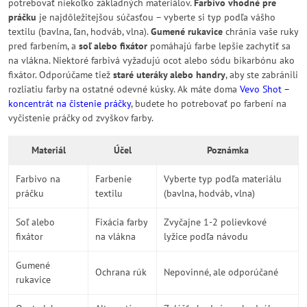
potrebovať niekoľko základných materiálov.
Farbivo vhodné pre
práčku
je najdôležitejšou súčasťou – vyberte si typ podľa vášho
textilu (bavlna, ľan, hodváb, vlna).
Gumené rukavice
chránia vaše ruky
pred farbením, a
soľ alebo fixátor
pomáhajú farbe lepšie zachytiť sa
na vlákna. Niektoré farbivá vyžadujú ocot alebo sódu bikarbónu ako
fixátor. Odporúčame tiež
staré uteráky alebo handry
, aby ste zabránili
rozliatiu farby na ostatné odevné kúsky. Ak máte doma
Vevo Shot –
koncentrát na čistenie práčky
, budete ho potrebovať po farbení na
vyčistenie práčky od zvyškov farby.
Materiál
Účel
Poznámka
Farbivo na
Farbenie
Vyberte typ podľa materiálu
práčku
textilu
(bavlna, hodváb, vlna)
Soľ alebo
Fixácia farby
Zvyčajne 1-2 polievkové
fixátor
na vlákna
lyžice podľa návodu
Gumené
Ochrana rúk
Nepovinné, ale odporúčané
rukavice