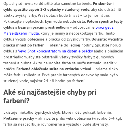
Oplachy sú rovnako dôležité ako samotné farbenie.
Po skončení
cyklu spustite aspoň 2-3 oplachy v studenej vode
, aby ste odstránili
všetky zvyšky farby. Prvý oplach bude tmavý – to je normálne.
Pokračujte v oplachoch, kým voda nebude čistá.
Potom spustite teplý
cyklus s bežným pracím prostriedkom
– odporúčame
prací gél z
Marseillského mydla
, ktorý je jemný a nepoškodzuje farbu. Tento
cyklus vyčistí oblečenie a práčku od zvyškov farby.
Dôležité: vyčistite
práčku ihneď po farbení
– ideálne do jednej hodiny. Spustite horúci
cyklus s
Vevo Shot koncentrátom na čistenie práčky
alebo s bieliacim
prostriedkom, aby ste odstránili všetky zvyšky farby z gumových
tesnení a bubna. Ak to neurobíte, farba sa môže natrvalo usadiť v
práčke.
Farbené oblečenie sušte na vzduchu v tieni
– priame slnko
môže farbu zbliednuť. Prvé pranie farbených odevov by malo byť v
studenej vode, najskôr 24-48 hodín po farbení.
Aké sú najčastejšie chyby pri
farbení?
Existuje niekoľko typických chýb, ktoré môžu pokaziť farbenie.
Preťaženie práčky
– ak vložíte príliš veľa oblečenia (viac ako 3-4 kg),
farba sa neabsorbuje rovnomerne a výsledok bude škvrnistý.