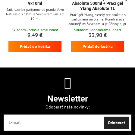
9x10ml
Absolute 500ml + Prací gél
Ylang Absolute 1L
Sada vzoriek parfumov do prania Vevo
Natural 6 x 10ml a Vevo Premium 3 x
Prací gél Ylang, skvelý pre použitie s
10 ml
parfumami na pranie. Poradí si aj s
odolnejšími škvrnami a je účinný aj pri
nízkych teplotách
Skladom - odosielame ihneď
Skladom - odosielame ihneď
9,49 €
33,90 €
Pridať do košíka
Pridať do košíka
Newsletter
Odoberať naše novinky:
Odoberať