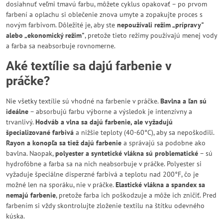
dosiahnuť veľmi tmavú farbu, môžete cyklus opakovať – po prvom
farbení a oplachu si oblečenie znova umyte a zopakujte proces s
novým farbivom. Dôležité je, aby ste
nepoužívali režim „prípravy"
alebo „ekonomický režim"
, pretože tieto režimy používajú menej vody
a farba sa neabsorbuje rovnomerne.
Aké textílie sa dajú farbenie v
práčke?
Nie všetky textílie sú vhodné na farbenie v práčke.
Bavlna a ľan sú
ideálne
– absorbujú farbu výborne a výsledok je intenzívny a
trvanlivý.
Hodváb a vlna sa dajú farbenie, ale vyžadujú
špecializované farbivá
a nižšie teploty (40-60°C), aby sa nepoškodili.
Rayon a konopľa sa tiež dajú farbenie
a správajú sa podobne ako
bavlna. Naopak,
polyester a syntetické vlákna sú problematické
– sú
hydrofóbne a farba sa na nich neabsorbuje v práčke. Polyester si
vyžaduje špeciálne disperzné farbivá a teplotu nad 200°F, čo je
možné len na sporáku, nie v práčke.
Elastické vlákna a spandex sa
nemajú farbenie
, pretože farba ich poškodzuje a môže ich zničiť. Pred
farbením si vždy skontrolujte zloženie textilu na štítku odevného
kúska.