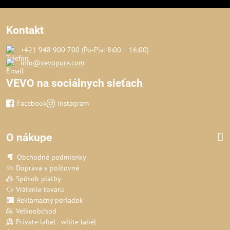
Kontakt
+421 948 900 700 (Po‑Pia: 8:00 – 16:00)
info@vevopure.com
VEVO na sociálnych sieťach
Facebook
Instagram
O nákupe
Obchodné podmienky
Doprava a poštovné
Spôsob platby
Vrátenie tovaru
Reklamačný poriadok
Veľkoobchod
Private label - white label