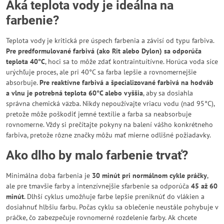
Aká teplota vody je ideálna na
farbenie?
Teplota vody je kritická pre úspech farbenia a závisí od typu farbiva.
Pre predformulované farbivá (ako Rit alebo Dylon) sa odporúča
teplota 40°C
, hoci sa to môže zdať kontraintuítívne. Horúca voda síce
urýchľuje proces, ale pri 40°C sa farba lepšie a rovnomernejšie
absorbuje.
Pre reaktívne farbivá a špecializované farbivá na hodváb
a vlnu je potrebná teplota 60°C alebo vyššia
, aby sa dosiahla
správna chemická väzba. Nikdy nepoužívajte vriacu vodu (nad 95°C),
pretože môže poškodiť jemné textílie a farba sa neabsorbuje
rovnomerne. Vždy si prečítajte pokyny na balení vášho konkrétneho
farbiva, pretože rôzne značky môžu mať mierne odlišné požiadavky.
Ako dlho by malo farbenie trvať?
Minimálna doba farbenia je
30 minút pri normálnom cykle práčky
,
ale pre tmavšie farby a intenzívnejšie sfarbenie sa odporúča
45 až 60
minút
. Dlhší cyklus umožňuje farbe lepšie preniknúť do vlákien a
dosiahnuť hlbšiu farbu. Počas cyklu sa oblečenie neustále pohybuje v
práčke, čo zabezpečuje rovnomerné rozdelenie farby. Ak chcete