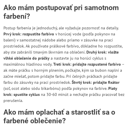
Ako mám postupovať pri samotnom
farbení?
Postup farbenia je jednoduchý, ale vyžaduje pozornosť na detaily.
Prvý krok: rozpustite farbivo
v horúcej vode (podľa pokynov na
balení) v samostatnej nádobe alebo priamo v zásuvke na prací
prostriedok. Ak používate práškové farbivo, dôkladne ho rozpustite,
aby ste zabránili tmavým škvrnám na oblečení.
Druhý krok: vložte
vlhké oblečenie do práčky
a nastavte ju na horúci cyklus s
maximálnou hladinou vody.
Tretí krok: pridajte rozpustené farbivo
–
ak máte práčku s horným plnením, počkajte, kým sa bubon naplní a
začne miešať, potom pridajte farbu. Pri čelných práčkach pridajte
farbu do zásuvky na prací prostriedok.
Štvrtý krok: pridajte fixátor
(soľ, ocot alebo sódu bikarbónu) podľa pokynov na farbive.
Piaty
krok: spustite cyklus
na 30-60 minút a nechajte práčku pracovať bez
prerušenia.
Ako mám oplachať a starostliť sa o
farbené oblečenie?