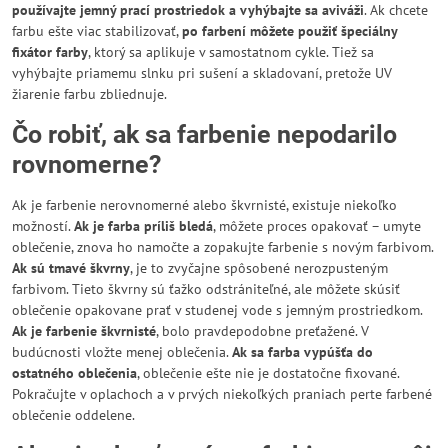
používajte jemný prací prostriedok a vyhýbajte sa aviváži
. Ak chcete
farbu ešte viac stabilizovať,
po farbení môžete použiť špeciálny
fixátor farby
, ktorý sa aplikuje v samostatnom cykle. Tiež sa
vyhýbajte priamemu slnku pri sušení a skladovaní, pretože UV
žiarenie farbu zbliednuje.
Čo robiť, ak sa farbenie nepodarilo
rovnomerne?
Ak je farbenie nerovnomerné alebo škvrnisté, existuje niekoľko
možností.
Ak je farba príliš bledá
, môžete proces opakovať – umyte
oblečenie, znova ho namočte a zopakujte farbenie s novým farbivom.
Ak sú tmavé škvrny
, je to zvyčajne spôsobené nerozpusteným
farbivom. Tieto škvrny sú ťažko odstrániteľné, ale môžete skúsiť
oblečenie opakovane prať v studenej vode s jemným prostriedkom.
Ak je farbenie škvrnisté
, bolo pravdepodobne preťažené. V
budúcnosti vložte menej oblečenia.
Ak sa farba vypúšťa do
ostatného oblečenia
, oblečenie ešte nie je dostatočne fixované.
Pokračujte v oplachoch a v prvých niekoľkých praniach perte farbené
oblečenie oddelene.