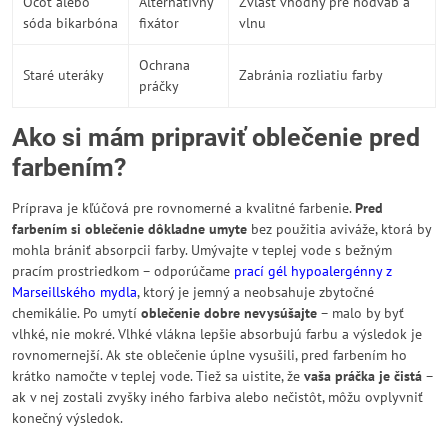
Ocot alebo
Alternatívny
Zvlášť vhodný pre hodváb a
sóda bikarbóna
fixátor
vlnu
Ochrana
Staré uteráky
Zabránia rozliatiu farby
práčky
Ako si mám pripraviť oblečenie pred
farbením?
Príprava je kľúčová pre rovnomerné a kvalitné farbenie.
Pred
farbením si oblečenie dôkladne umyte
bez použitia aviváže, ktorá by
mohla brániť absorpcii farby. Umývajte v teplej vode s bežným
pracím prostriedkom – odporúčame
prací gél hypoalergénny z
Marseillského mydla
, ktorý je jemný a neobsahuje zbytočné
chemikálie. Po umytí
oblečenie dobre nevysúšajte
– malo by byť
vlhké, nie mokré. Vlhké vlákna lepšie absorbujú farbu a výsledok je
rovnomernejší. Ak ste oblečenie úplne vysušili, pred farbením ho
krátko namočte v teplej vode. Tiež sa uistite, že
vaša práčka je čistá
–
ak v nej zostali zvyšky iného farbiva alebo nečistôt, môžu ovplyvniť
konečný výsledok.