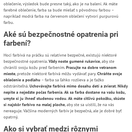
oblečenie, výsledok bude presne taký, ako je na balení. Ak máte
farebné oblečenie, farba sa bude miešať s pôvodnou farbou –
napríklad modrá farba na červenom oblečení vytvorí purpurovú
farbu.
Aké sú bezpečnostné opatrenia pri
farbení?
Hoci farbivá na práčku sú relatívne bezpečné, existujú niektoré
bezpečnostné opatrenia.
Vždy noste gumené rukavice
, aby ste
chránili svoju kožu pred farbením.
Pracujte na dobre vetranom
mieste
, pretože niektoré farbivá môžu vydávať pary.
Chráňte svoje
oblečenie a podlahu
– farba sa ľahko rozlieva a je ťažko
odstrániteľná.
Uchovávajte farbivá mimo dosahu detí a zvierat
.
Nikdy
nepite a nejedzte počas farbenia
.
Ak sa farba dostane na vašu kožu,
umyte si ju ihneď studenou vodou
.
Ak máte citlivú pokožku, skúste
si najskôr farbivo na malej ploche
, aby ste sa uistili, že na vás
nereaguje. Väčšina moderných farbív je bezpečná, ale je dobré byť
opatrný.
Ako si vybrať medzi rôznymi