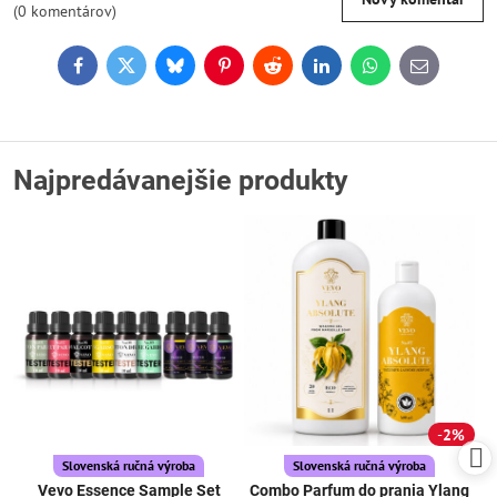
(0 komentárov)
Facebook
Twitter
Bluesky
Pinterest
Reddit
LinkedIn
WhatsApp
E-
mail
Najpredávanejšie produkty
2%
Slovenská ručná výroba
Slovenská ručná výroba
Vevo Essence Sample Set
Combo Parfum do prania Ylang