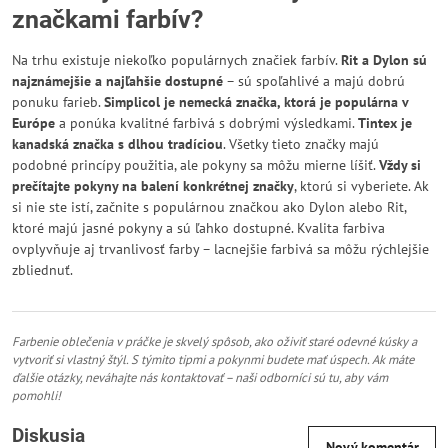
značkami farbív?
Na trhu existuje niekoľko populárnych značiek farbív.
Rit a Dylon sú
najznámejšie a najľahšie dostupné
– sú spoľahlivé a majú dobrú
ponuku farieb.
Simplicol je nemecká značka, ktorá je populárna v
Európe
a ponúka kvalitné farbivá s dobrými výsledkami.
Tintex je
kanadská značka s dlhou tradíciou
. Všetky tieto značky majú
podobné princípy použitia, ale pokyny sa môžu mierne líšiť.
Vždy si
prečítajte pokyny na balení konkrétnej značky
, ktorú si vyberiete. Ak
si nie ste istí, začnite s populárnou značkou ako Dylon alebo Rit,
ktoré majú jasné pokyny a sú ľahko dostupné. Kvalita farbiva
ovplyvňuje aj trvanlivosť farby – lacnejšie farbivá sa môžu rýchlejšie
zbliednuť.
Farbenie oblečenia v práčke je skvelý spôsob, ako oživiť staré odevné kúsky a
vytvoriť si vlastný štýl. S týmito tipmi a pokynmi budete mať úspech. Ak máte
ďalšie otázky, neváhajte nás kontaktovať – naši odborníci sú tu, aby vám
pomohli!
Diskusia
Nový komentár