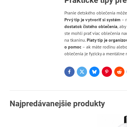
Praktické tipy p
Pranie detského oblečenia môže b
Prvý tip je vytvoriť si systém
– r
dostatok čistého oblečenia
, aby
ste mohli prať viac oblečenia na
na tkaninu.
Piaty tip je organizo
o pomoc
– ak máte rodinu alebo 
oblečenia je fyzicky a mentálne
Facebook
Twitter
Bluesky
Pinterest
Red
Najpredávanejšie produkty