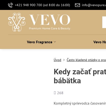
+421 948 900 700 (od 8:00 do 16:00)
info@vevopure
Vevo Fragrance
Vevo H
Úvod
Často kladené otázky o pra
Kedy začať pra
bábätka
Počet
268
zobrazení
Kompletný sprievodca časovaním p