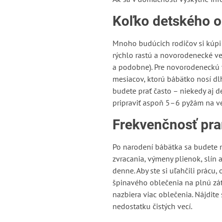
Koľko detského o
Mnoho budúcich rodičov si kúpi p
rýchlo rastú a novorodenecké ve
a podobne). Pre novorodeneckú v
mesiacov, ktorú bábätko nosí dlh
budete prať často – niekedy aj 
pripraviť aspoň 5–6 pyžám na ve
Frekvenčnosť pra
Po narodení bábätka sa budete 
zvracania, výmeny plienok, slín 
denne. Aby ste si uľahčili prácu,
špinavého oblečenia na plnú záťaž
nazbiera viac oblečenia. Nájdite
nedostatku čistých vecí.