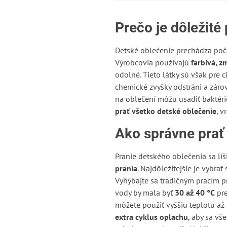
Prečo je dôležité
Detské oblečenie prechádza poča
Výrobcovia používajú
farbivá, z
odolné. Tieto látky sú však pre 
chemické zvyšky odstráni a záro
na oblečení môžu usadiť baktéri
prať všetko detské oblečenie
, v
Ako správne prať
Pranie detského oblečenia sa líš
prania
. Najdôležitejšie je vybrať 
Vyhýbajte sa tradičným pracím p
vody by mala byť
30 až 40 °C
pre
môžete použiť vyššiu teplotu až 
extra cyklus oplachu
, aby sa vš