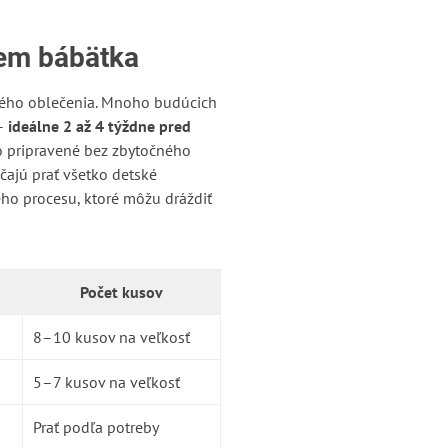
iem bábätka
tského oblečenia. Mnoho budúcich
 –
ideálne 2 až 4 týždne pred
ko pripravené bez zbytočného
čajú prať všetko detské
ého procesu, ktoré môžu dráždiť
Počet kusov
8–10 kusov na veľkosť
5–7 kusov na veľkosť
Prať podľa potreby