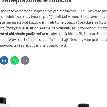
re zaneprázdnené rodičov
yť časovo náročné, najmä v prvých mesiacoch. Tu sú niektoré prakt
ozhodnite sa, kedy budete prať (napríklad v pondelok a štvrtok) a 
 ste nemuseli prať každý deň.
Tretí tip je používať práčku s veľkou
raz.
Štvrtý tip je sušiť oblečenie na vzduchu
, ak je to možné, preto
vať si oblečenie podľa veľkosti
, aby ste rýchlo našli, čo potrebuje
priateľov, ktorí vám chcú pomôcť, nechajte ich, aby vám prali obl
 náročné, takže nepodceňujte pomoc iných.
dit
LinkedIn
WhatsApp
E-
mail