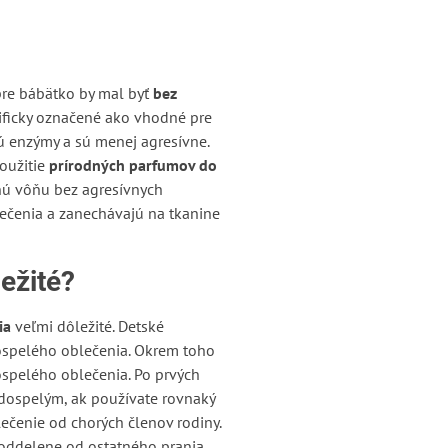
 pre bábätko by mal byť
bez
cificky označené ako vhodné pre
ú enzýmy a sú menej agresívne.
použitie
prírodných parfumov do
mnú vôňu bez agresívnych
ečenia a zanechávajú na tkanine
ežité?
ia
veľmi dôležité. Detské
 dospelého oblečenia. Okrem toho
dospelého oblečenia. Po prvých
 dospelým, ak používate rovnaký
blečenie od chorých členov rodiny.
a oddelene od ostatného prania.