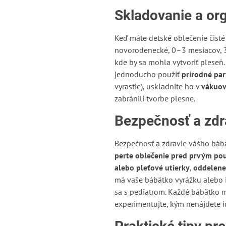
Skladovanie a or
Keď máte detské oblečenie čisté 
novorodenecké, 0–3 mesiacov, 3
kde by sa mohla vytvoriť pleseň
jednoducho použiť
prírodné pa
vyrastie), uskladnite ho v
vákuov
zabránili tvorbe plesne.
Bezpečnosť a zdr
Bezpečnosť a zdravie vášho bábä
perte oblečenie pred prvým po
alebo pleťové utierky
,
oddelene
má vaše bábätko vyrážku alebo i
sa s pediatrom. Každé bábätko m
experimentujte, kým nenájdete id