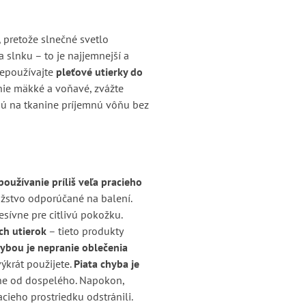
, pretože slnečné svetlo
 slnku – to je najjemnejší a
nepoužívajte
pleťové utierky do
enie mäkké a voňavé, zvážte
ú na tkanine príjemnú vôňu bez
oužívanie príliš veľa pracieho
ožstvo odporúčané na balení.
esívne pre citlivú pokožku.
ch utierok
– tieto produkty
ybou je nepranie oblečenia
ýkrát použijete.
Piata chyba je
ene od dospelého. Napokon,
acieho prostriedku odstránili.