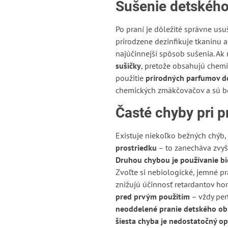
Sušenie detského 
Po praní je dôležité správne usu
prirodzene dezinfikuje tkaninu a
najúčinnejší spôsob sušenia. Ak 
sušičky
, pretože obsahujú chemi
použitie
prírodných parfumov d
chemických zmäkčovačov a sú be
Časté chyby pri p
Existuje niekoľko bežných chýb, 
prostriedku
– to zanecháva zvyš
Druhou chybou je používanie bi
Zvoľte si nebiologické, jemné pr
znižujú účinnosť retardantov ho
pred prvým použitím
– vždy per
neoddelené pranie detského ob
šiesta chyba je nedostatočný o