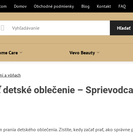
.com
Domov
Obchodné podmienky
Blog
Kontakt
FAQ
Hľadať
ome Care
Vevo Beauty
ní a vôňach
ť detské oblečenie – Sprievodc
rania detského oblečenia. Zistite, kedy začať prať, ako správne p