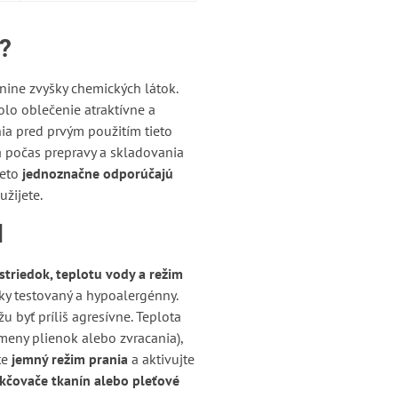
m?
nine zvyšky chemických látok.
bolo oblečenie atraktívne a
nia pred prvým použitím tieto
a počas prepravy a skladovania
reto
jednoznačne odporúčajú
užijete.
d
striedok, teplotu vody a režim
cky testovaný a hypoalergénny.
 byť príliš agresívne. Teplota
meny plienok alebo zvracania),
te
jemný režim prania
a aktivujte
kčovače tkanín alebo pleťové