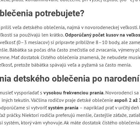
blečenia potrebujete?
ríliš veľa detského oblečenia, najmä v novorodeneckej veľkosti. R
ľkosti sa používajú len krátko.
Odporúčaný počet kusov na veľkosť
eľkosť (0–3 mesiacov) si pripravte približne 8–10 body, ale zame
šie. Bábätka sa počas dňa často znečistia od zvracania, výmeny pl
denne. Mať dostatok čistého oblečenia znamená, že nebudete musi
ľkosť, pretože bábätka spávajú veľa a pyžamá sa často menia.
nia detského oblečenia po narodení
musieť vysporiadať s
vysokou frekvenciou prania
. Novorodenci sa 
a iných tekutín. Väčšina rodičov praje detské oblečenie
aspoň 2 až 
 odporúčame si vytvoriť
systém prania
– napríklad prať v určitý deň
 práčky. Niektorí rodičia preferujú menšie, častejšie záťaže, zatiaľ
 si systém, ktorý vám vyhovuje. Ak máte dostatok čistého oblečenia