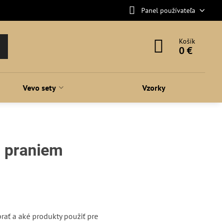
Panel používateľa
Košík
0 €
Vevo sety
Vzorky
a praniem
rať a aké produkty použiť pre