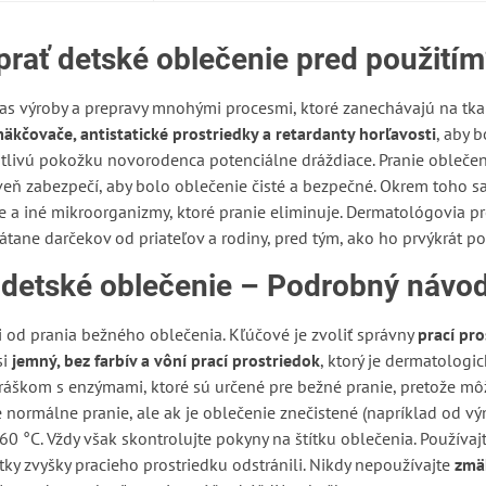
 prať detské oblečenie pred použití
s výroby a prepravy mnohými procesmi, ktoré zanechávajú na tka
mäkčovače, antistatické prostriedky a retardanty horľavosti
, aby 
citlivú pokožku novorodenca potenciálne dráždiace. Pranie obleče
veň zabezpečí, aby bolo oblečenie čisté a bezpečné. Okrem toho s
e a iné mikroorganizmy, ktoré pranie eliminuje. Dermatológovia p
rátane darčekov od priateľov a rodiny, pred tým, ako ho prvýkrát po
 detské oblečenie – Podrobný návo
i od prania bežného oblečenia. Kľúčové je zvoliť správny
prací pro
si
jemný, bez farbív a vôní prací prostriedok
, ktorý je dermatologi
ráškom s enzýmami, ktoré sú určené pre bežné pranie, pretože môžu
 normálne pranie, ale ak je oblečenie znečistené (napríklad od vý
60 °C. Vždy však skontrolujte pokyny na štítku oblečenia. Používaj
etky zvyšky pracieho prostriedku odstránili. Nikdy nepoužívajte
zmä