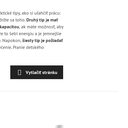
ické tipy, ako si uľahčiť prácu:
držte sa toho.
Druhý tip je mať
 kapacitou
, ak máte možnosť, aby
že to šetrí energiu a je jemnejšie
te. Napokon,
šiesty tip je požiadať
ečenie. Pranie detského
Vytlačiť stránku