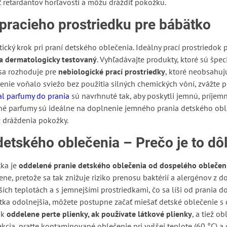
ť retardantov horľavosti a môžu dráždiť pokožku.
pracieho prostriedku pre bábätko
itický krok pri praní detského oblečenia. Ideálny prací prostriedok
 a dermatologicky testovaný
. Vyhľadávajte produkty, ktoré sú špe
 sa rozhoduje pre
nebiologické prací prostriedky
, ktoré neobsahuj
enie voňalo sviežo bez použitia silných chemických vôní, zvážte 
al parfumy do prania
sú navrhnuté tak, aby poskytli jemnú, príje
dné parfumy sú ideálne na doplnenie jemného prania detského obl
 dráždenia pokožky.
etského oblečenia – Prečo je to dôl
tka je
oddelené pranie detského oblečenia od dospelého oblečen
ne, pretože sa tak znižuje riziko prenosu baktérií a alergénov z
žších teplotách a s jemnejšími prostriedkami, čo sa líši od prania 
ka odolnejšia, môžete postupne začať miešať detské oblečenie s
ak
oddelene perte plienky, ak používate látkové plienky
, a tiež o
kcia, pratte kontaminované oblečenie pri vyššej teplote (60 °C) 