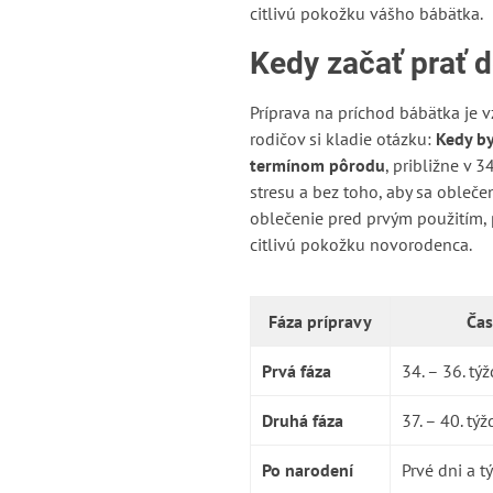
citlivú pokožku vášho bábätka.
Kedy začať prať 
Príprava na príchod bábätka je 
rodičov si kladie otázku:
Kedy by
termínom pôrodu
, približne v 
stresu a bez toho, aby sa obleč
oblečenie pred prvým použitím, p
citlivú pokožku novorodenca.
Fáza prípravy
Ča
Prvá fáza
34. – 36. tý
Druhá fáza
37. – 40. tý
Po narodení
Prvé dni a t