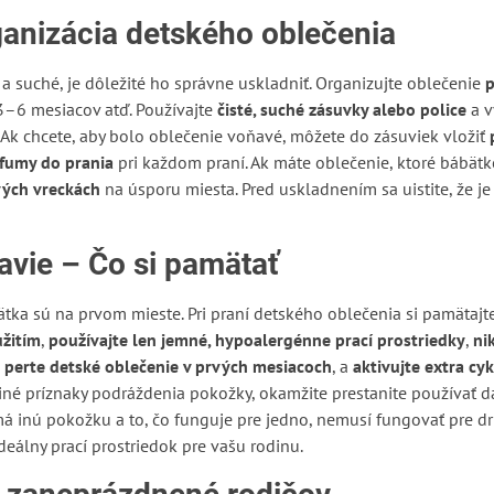
ganizácia detského oblečenia
a suché, je dôležité ho správne uskladniť. Organizujte oblečenie
p
–6 mesiacov atď. Používajte
čisté, suché zásuvky alebo police
a v
. Ak chcete, aby bolo oblečenie voňavé, môžete do zásuviek vložiť
rfumy do prania
pri každom praní. Ak máte oblečenie, ktoré bábätk
ých vreckách
na úsporu miesta. Pred uskladnením sa uistite, že je
avie – Čo si pamätať
tka sú na prvom mieste. Pri praní detského oblečenia si pamätajt
užitím
,
používajte len jemné, hypoalergénne prací prostriedky
,
ni
 perte detské oblečenie v prvých mesiacoch
, a
aktivujte extra cy
né príznaky podráždenia pokožky, okamžite prestanite používať da
á inú pokožku a to, čo funguje pre jedno, nemusí fungovať pre dru
eálny prací prostriedok pre vašu rodinu.