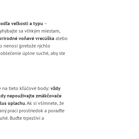
odľa veľkosti a typu
–
yhýbajte sa vlhkým miestam,
prírodné voňavé vrecúška
alebo
o nenosí (pretože rýchlo
 oblečenie úplne suché, aby ste
e na tieto kľúčové body:
vždy
kdy nepoužívajte zmäkčovače
klus oplachu
. Ak si všimnete, že
ný prací prostriedok a poraďte
hé. Buďte trpezliví a