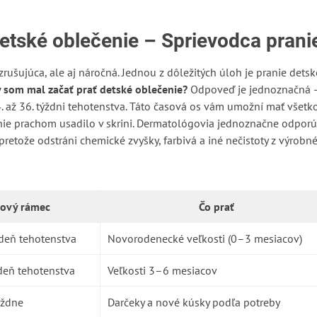
detské oblečenie – Sprievodca pran
vzrušujúca, ale aj náročná. Jednou z dôležitých úloh je pranie de
 som mal začať prať detské oblečenie?
Odpoveď je jednoznačná
34. až 36. týždni tehotenstva. Táto časová os vám umožní mať všet
enie prachom usadilo v skrini. Dermatológovia jednoznačne odporú
retože odstráni chemické zvyšky, farbivá a iné nečistoty z výrobn
sový rámec
Čo prať
ždeň tehotenstva
Novorodenecké veľkosti (0–3 mesiacov)
ždeň tehotenstva
Veľkosti 3–6 mesiacov
ýždne
Darčeky a nové kúsky podľa potreby