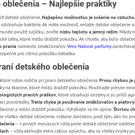
oblečenia – Najlepšie praktiky
šiť detské oblečenie.
Najlepšou možnosťou je sušenie na vzduchu
 odstraňuje baktérie. Ak máte možnosť, vešajte detské oblečenie na
musíte použiť sušičku, zvoľte
nízku teplotu a jemný režim
. Nikdy 
cké látky, ktoré môžu dráždiť pokožku. Ak chcete, aby bolo obleč
o prania
namiesto zmäkčovačov.
Vevo Natural parfumy
zanechávaj
zpečné pre citlivú pokožku bábätka.
raní detského oblečenia
ktoré robia rodičia pri praní detského oblečenia.
Prvou chybou je p
ky na tkanine, ktoré môžu dráždiť pokožku. Používajte presne mn
ologických pracích práškov
, ktoré obsahujú enzýmy a sú príliš agr
ací prostriedky.
Tretia chyba je používanie zmäkčovačov a pleťový
rľavosti a môžu dráždiť pokožku. Vyhýbajte sa im úplne.
Štvrtou ch
te všetko detské oblečenie, vrátane darčekov, pred tým, ako ho prv
lečenia
– v prvých mesiacoch vždy perte detské oblečenie oddel
plach
– vždy aktivujte extra cyklus oplachu, aby sa všetky zvyšky pr