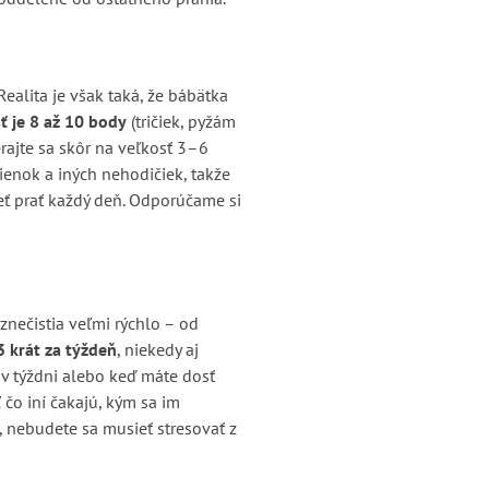
ealita je však taká, že bábätka
 je 8 až 10 body
(tričiek, pyžám
rajte sa skôr na veľkosť 3–6
ienok a iných nehodičiek, takže
eť prať každý deň. Odporúčame si
znečistia veľmi rýchlo – od
3 krát za týždeň
, niekedy aj
 v týždni alebo keď máte dosť
 čo iní čakajú, kým sa im
, nebudete sa musieť stresovať z