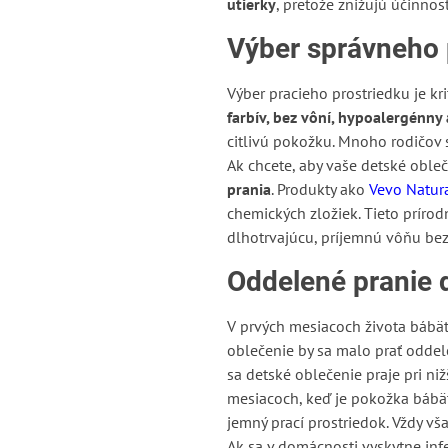
utierky
, pretože znižujú účinnos
Výber správneho 
Výber pracieho prostriedku je kr
farbív, bez vôní, hypoalergénny
citlivú pokožku. Mnoho rodičov
Ak chcete, aby vaše detské obleč
prania
. Produkty ako
Vevo Natur
chemických zložiek. Tieto príro
dlhotrvajúcu, príjemnú vôňu bez
Oddelené pranie d
V prvých mesiacoch života bábä
oblečenie by sa malo prať oddele
sa detské oblečenie praje pri ni
mesiacoch, keď je pokožka bábät
jemný prací prostriedok. Vždy vš
Ak sa v domácnosti vyskytne infe