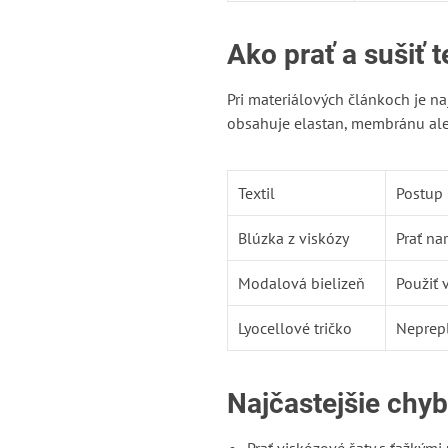
Ako prať a sušiť t
Pri materiálových článkoch je naj
obsahuje elastan, membránu al
Textil
Postup
Blúzka z viskózy
Prať na
Modalová bielizeň
Použiť 
Lyocellové tričko
Neprepl
Najčastejšie chy