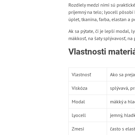
Rozdiely medzi nimi sú praktické
príjemný na telo; lyocell pôsobí 
úplet, tkanina, farba, elastan a 
Ak sa pýtate, či je lepší modal, 
mäkkosť, na šaty splývavosť, na 
Vlastnosti materiá
Vlastnosť
Ako sa prej
Viskóza
splývavá, pr
Modal
mäkký a hla
Lyocell
jemný, hladk
Zmesi
často s ela