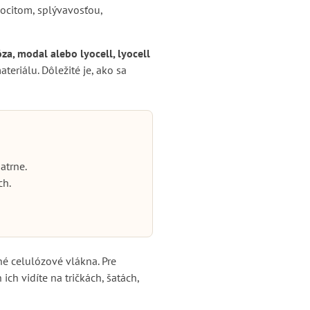
pocitom, splývavosťou,
za, modal alebo lyocell, lyocell
ateriálu. Dôležité je, ako sa
atrne.
ch.
né celulózové vlákna. Pre
ch vidíte na tričkách, šatách,