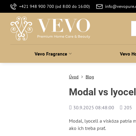
+421 948 900 700 (od 8:00 do 16:00)
info@vevopure
Vevo Fragrance
Vevo H
Úvod
Blog
Modal vs lyocell
Pridané
Počet
30.9.2025 08:48:00
205
zobraze
Modal, lyocell a viskóza patria 
ako ich treba prať.