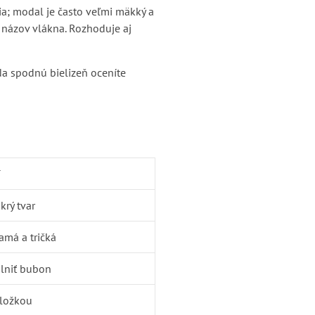
šia; modal je často veľmi mäkký a
a názov vlákna. Rozhoduje aj
. Na spodnú bielizeň oceníte
í
krý tvar
amá a tričká
plniť bubon
 zložkou