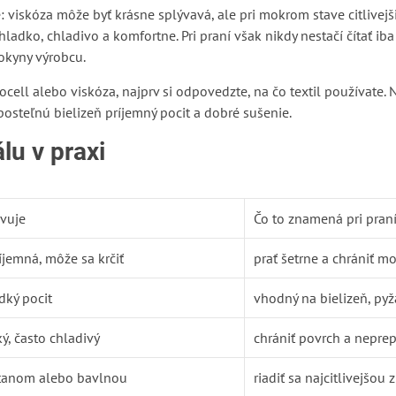
: viskóza môže byť krásne splývavá, ale pri mokrom stave citlivej
hladko, chladivo a komfortne. Pri praní však nikdy nestačí čítať ib
pokyny výrobcu.
lyocell alebo viskóza, najprv si odpovedzte, na čo textil používate
posteľnú bielizeň príjemný pocit a dobré sušenie.
lu v praxi
avuje
Čo to znamená pri pran
íjemná, môže sa krčiť
prať šetrne a chrániť mo
dký pocit
vhodný na bielizeň, pyž
ý, často chladivý
chrániť povrch a nepre
stanom alebo bavlnou
riadiť sa najcitlivejšou