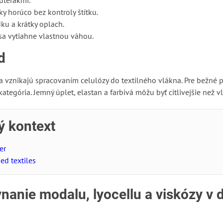
 uterákmi.
y horúco bez kontroly štítku.
dku a krátky oplach.
 sa vytiahne vlastnou váhou.
d
vznikajú spracovaním celulózy do textilného vlákna. Pre bežné pr
egória. Jemný úplet, elastan a farbivá môžu byť citlivejšie než v
ý kontext
er
ed textiles
vnanie modalu, lyocellu a viskózy v