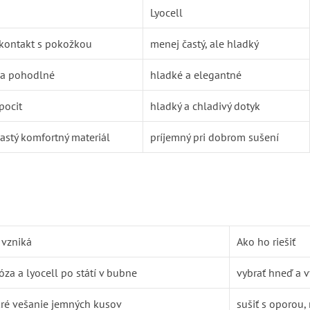
Lyocell
kontakt s pokožkou
menej častý, ale hladký
a pohodlné
hladké a elegantné
pocit
hladký a chladivý dotyk
astý komfortný materiál
príjemný pri dobrom sušení
 vzniká
Ako ho riešiť
óza a lyocell po státí v bubne
vybrať hneď a v
ré vešanie jemných kusov
sušiť s oporou,