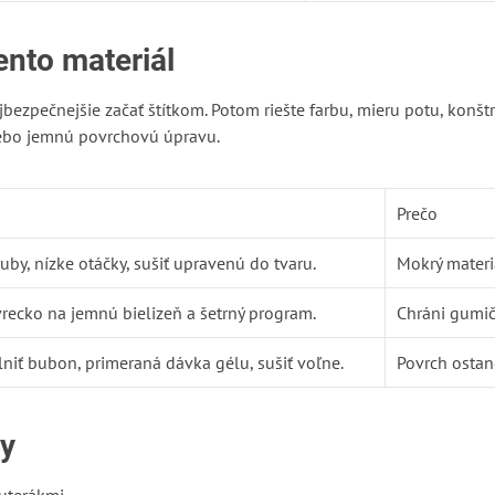
ento materiál
bezpečnejšie začať štítkom. Potom riešte farbu, mieru potu, konštru
ebo jemnú povrchovú úpravu.
Prečo
ruby, nízke otáčky, sušiť upravenú do tvaru.
Mokrý materi
vrecko na jemnú bielizeň a šetrný program.
Chráni gumičk
niť bubon, primeraná dávka gélu, sušiť voľne.
Povrch ostan
by