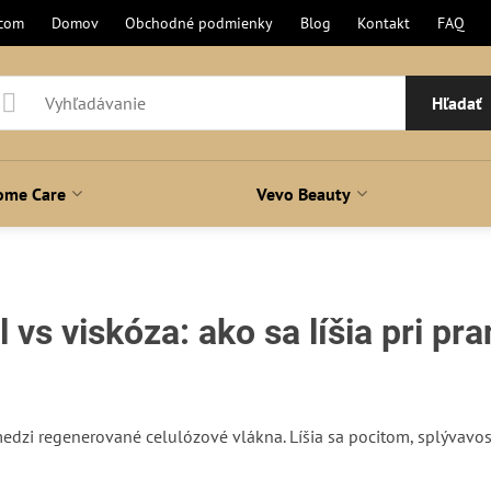
.com
Domov
Obchodné podmienky
Blog
Kontakt
FAQ
Hľadať
ome Care
Vevo Beauty
 vs viskóza: ako sa líšia pri pra
ní
medzi regenerované celulózové vlákna. Líšia sa pocitom, splývavos