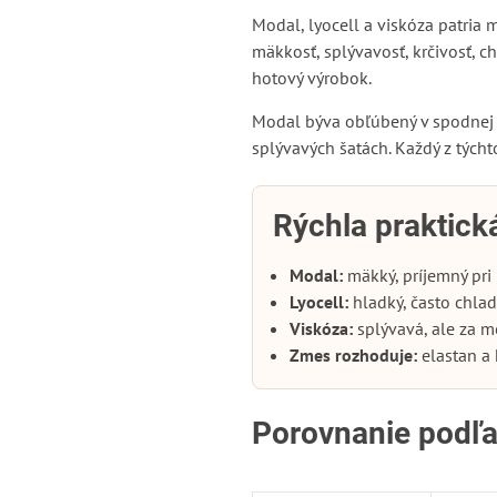
Modal, lyocell a viskóza patria 
mäkkosť, splývavosť, krčivosť, ch
hotový výrobok.
Modal býva obľúbený v spodnej bi
splývavých šatách. Každý z tých
Rýchla praktick
Modal:
mäkký, príjemný pri
Lyocell:
hladký, často chlad
Viskóza:
splývavá, ale za mo
Zmes rozhoduje:
elastan a 
Porovnanie podľa