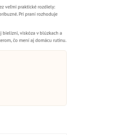
z veľmi praktické rozdiely:
príbuzné. Pri praní rozhoduje
 bielizni, viskóza v blúzkach a
terom, čo mení aj domácu rutinu.