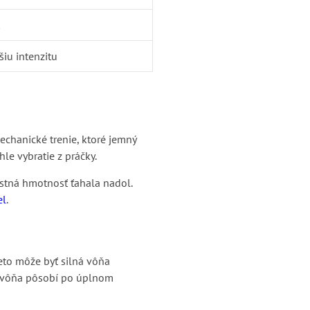
šiu intenzitu
echanické trenie, ktoré jemný
le vybratie z práčky.
astná hmotnosť ťahala nadol.
el
.
reto môže byť silná vôňa
ko vôňa pôsobí po úplnom