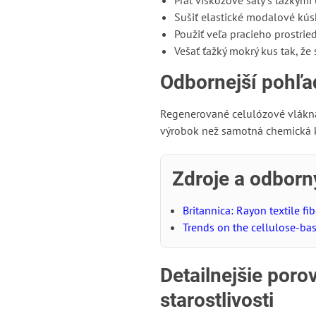
Prať viskózové šaty s ťažkými
Sušiť elastické modalové kúsk
Použiť veľa pracieho prostrie
Vešať ťažký mokrý kus tak, že
Odbornejší pohľa
Regenerované celulózové vlákna 
výrobok než samotná chemická kat
Zdroje a odborn
Britannica: Rayon textile fib
Trends on the cellulose-bas
Detailnejšie poro
starostlivosti