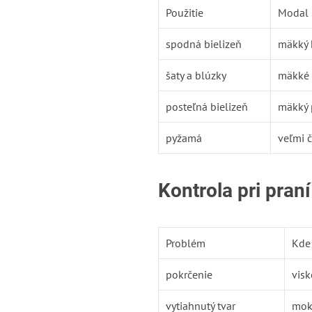
Použitie
Modal
spodná bielizeň
mäkký 
šaty a blúzky
mäkké 
posteľná bielizeň
mäkký 
pyžamá
veľmi č
Kontrola pri praní
Problém
Kde
pokrčenie
visk
vytiahnutý tvar
mok