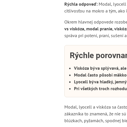
Rýchla odpoveď:
Modal, lyocell 
citlivosťou na mokro a tým, ako i
Okrem hlavnej odpovede rozober
vs viskóza, modal pranie, viskó
správa pri potení, praní, sušení
Rýchle porovna
Viskóza býva splývavá, ale
Modal často pôsobí mäkko 
Lyocell býva hladký, jemný 
Pri všetkých troch rozhodu
Modal, lyocell a viskóza sa čas
zákazníka to znamená, že nie sú 
blúzkach, pyžamách, spodnej biel