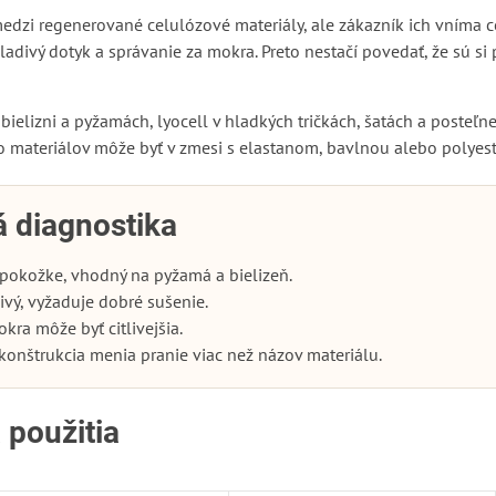
medzi regenerované celulózové materiály, ale zákazník ich vníma ce
ladivý dotyk a správanie za mokra. Preto nestačí povedať, že sú si 
elizni a pyžamách, lyocell v hladkých tričkách, šatách a posteľnej
to materiálov môže byť v zmesi s elastanom, bavlnou alebo polyes
á diagnostika
 pokožke, vhodný na pyžamá a bielizeň.
ivý, vyžaduje dobré sušenie.
kra môže byť citlivejšia.
konštrukcia menia pranie viac než názov materiálu.
 použitia