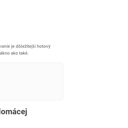
anie je dôležitejší hotový
lákno ako také.
 domácej