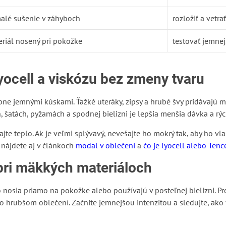
alé sušenie v záhyboch
rozložiť a vetrať
riál nosený pri pokožke
testovať jemnej
yocell a viskózu bez zmeny tvaru
obne jemnými kúskami. Ťažké uteráky, zipsy a hrubé švy pridávajú m
, šatách, pyžamách a spodnej bielizni je lepšia menšia dávka a rých
jte teplo. Ak je veľmi splývavý, nevešajte ho mokrý tak, aby ho vl
 nájdete aj v článkoch
modal v oblečení
a
čo je lyocell alebo Tenc
pri mäkkých materiáloch
o nosia priamo na pokožke alebo používajú v posteľnej bielizni. P
ebo hrubšom oblečení. Začnite jemnejšou intenzitou a sledujte, a