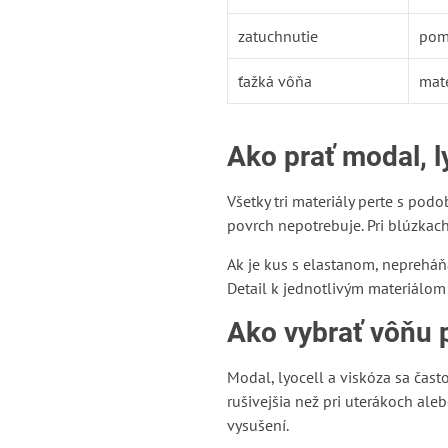
zatuchnutie
pom
ťažká vôňa
mate
Ako prať modal, l
Všetky tri materiály perte s pod
povrch nepotrebuje. Pri blúzkach
Ak je kus s elastanom, nepreháňa
Detail k jednotlivým materiálom
Ako vybrať vôňu 
Modal, lyocell a viskóza sa čast
rušivejšia než pri uterákoch al
vysušení.