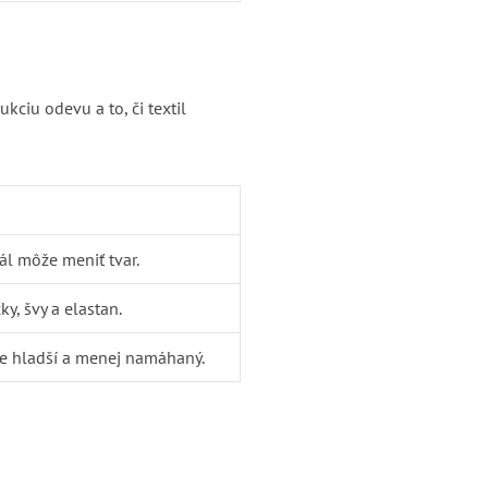
kciu odevu a to, či textil
ál môže meniť tvar.
y, švy a elastan.
e hladší a menej namáhaný.