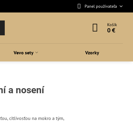
Panel používateľa
Košík
0 €
Vevo sety
Vzorky
ní a nosení
ťou, citlivosťou na mokro a tým,