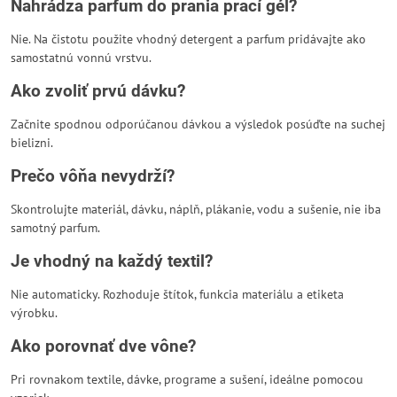
Nahrádza parfum do prania prací gél?
Nie. Na čistotu použite vhodný detergent a parfum pridávajte ako
samostatnú vonnú vrstvu.
Ako zvoliť prvú dávku?
Začnite spodnou odporúčanou dávkou a výsledok posúďte na suchej
bielizni.
Prečo vôňa nevydrží?
Skontrolujte materiál, dávku, náplň, plákanie, vodu a sušenie, nie iba
samotný parfum.
Je vhodný na každý textil?
Nie automaticky. Rozhoduje štítok, funkcia materiálu a etiketa
výrobku.
Ako porovnať dve vône?
Pri rovnakom textile, dávke, programe a sušení, ideálne pomocou