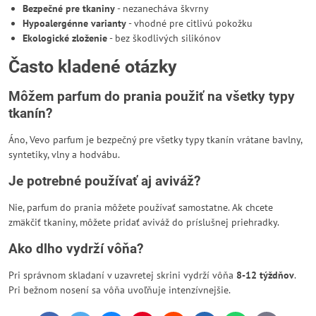
Bezpečné pre tkaniny
- nezanecháva škvrny
Hypoalergénne varianty
- vhodné pre citlivú pokožku
Ekologické zloženie
- bez škodlivých silikónov
Často kladené otázky
Môžem parfum do prania použiť na všetky typy
tkanín?
Áno, Vevo parfum je bezpečný pre všetky typy tkanín vrátane bavlny,
syntetiky, vlny a hodvábu.
Je potrebné používať aj aviváž?
Nie, parfum do prania môžete používať samostatne. Ak chcete
zmäkčiť tkaniny, môžete pridať aviváž do príslušnej priehradky.
Ako dlho vydrží vôňa?
Pri správnom skladaní v uzavretej skrini vydrží vôňa
8-12 týždňov
.
Pri bežnom nosení sa vôňa uvoľňuje intenzívnejšie.