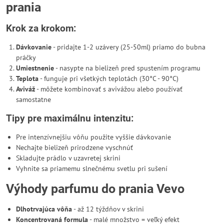
prania
Krok za krokom:
Dávkovanie
- pridajte 1-2 uzávery (25-50ml) priamo do bubna
práčky
Umiestnenie
- nasypte na bielizeň pred spustením programu
Teplota
- funguje pri všetkých teplotách (30°C - 90°C)
Aviváž
- môžete kombinovať s avivážou alebo používať
samostatne
Tipy pre maximálnu intenzitu:
Pre intenzívnejšiu vôňu použite vyššie dávkovanie
Nechajte bielizeň prirodzene vyschnúť
Skladujte prádlo v uzavretej skrini
Vyhnite sa priamemu slnečnému svetlu pri sušení
Výhody parfumu do prania Vevo
Dlhotrvajúca vôňa
- až 12 týždňov v skrini
Koncentrovaná formula
- malé množstvo = veľký efekt