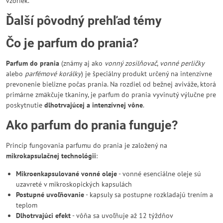
vzoriek.
Ďalší pôvodný prehľad témy
Čo je parfum do prania?
Parfum do prania
(známy aj ako
vonný zosilňovač
,
vonné perličky
alebo
parfémové korálky
) je špeciálny produkt určený na intenzívne
prevonenie bielizne počas prania. Na rozdiel od bežnej aviváže, ktorá
primárne zmäkčuje tkaniny, je parfum do prania vyvinutý výlučne pre
poskytnutie
dlhotrvajúcej a intenzívnej vône
.
Ako parfum do prania funguje?
Princíp fungovania parfumu do prania je založený na
mikrokapsulačnej technológii
:
Mikroenkapsulované vonné oleje
- vonné esenciálne oleje sú
uzavreté v mikroskopických kapsulách
Postupné uvoľňovanie
- kapsuly sa postupne rozkladajú trením a
teplom
Dlhotrvajúci efekt
- vôňa sa uvoľňuje až 12 týždňov