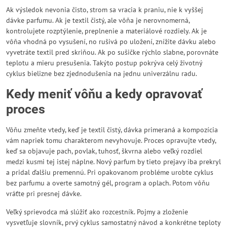
Ak výsledok nevonia čisto, strom sa vracia k praniu, nie k vyššej
dávke parfumu. Ak je textil čistý, ale vôňa je nerovnomerná,
kontrolujete rozptýlenie, preplnenie a materiálové rozdiely. Ak je
vôňa vhodná po vysušení, no rušivá po uložení, znížite dávku alebo
vyvetráte textil pred skriňou. Ak po sušičke rýchlo slabne, porovnáte
teplotu a mieru presušenia. Takýto postup pokrýva celý životný
cyklus bielizne bez zjednodušenia na jednu univerzálnu radu.
Kedy meniť vôňu a kedy opravovať
proces
Vôňu zmeňte vtedy, keď je textil čistý, dávka primeraná a kompozícia
vám napriek tomu charakterom nevyhovuje. Proces opravujte vtedy,
keď sa objavuje pach, povlak, tuhosť, škvrna alebo veľký rozdiel
medzi kusmi tej istej náplne. Nový parfum by tieto prejavy iba prekryl
a pridal ďalšiu premennú. Pri opakovanom probléme urobte cyklus
bez parfumu a overte samotný gél, program a oplach. Potom vôňu
vráťte pri presnej dávke.
Veľký sprievodca má slúžiť ako rozcestník. Pojmy a zloženie
vysvetľuje slovník, prvý cyklus samostatný návod a konkrétne teploty