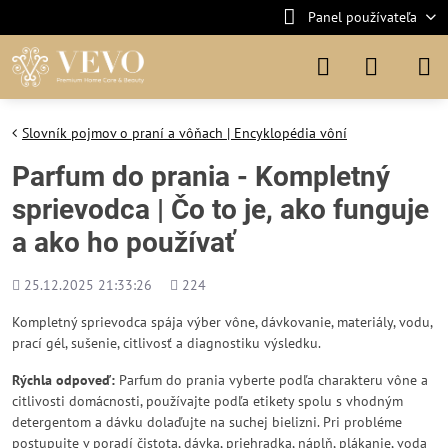
Panel používateľa
Slovník pojmov o praní a vôňach | Encyklopédia vôní
Parfum do prania - Kompletný
sprievodca | Čo to je, ako funguje
a ako ho používať
Pridané
Počet
25.12.2025 21:33:26
224
zobrazení
Kompletný sprievodca spája výber vône, dávkovanie, materiály, vodu,
prací gél, sušenie, citlivosť a diagnostiku výsledku.
Rýchla odpoveď:
Parfum do prania vyberte podľa charakteru vône a
citlivosti domácnosti, používajte podľa etikety spolu s vhodným
detergentom a dávku dolaďujte na suchej bielizni. Pri probléme
postupujte v poradí čistota, dávka, priehradka, náplň, plákanie, voda