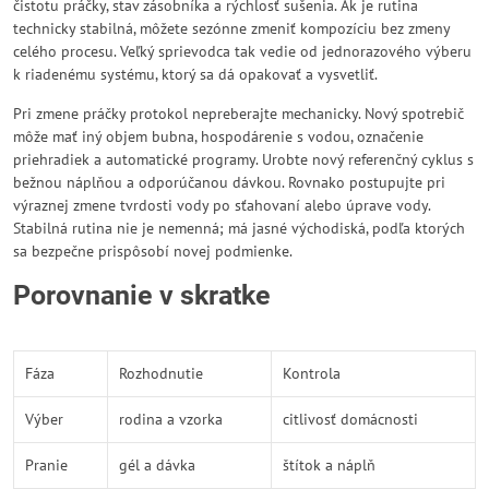
čistotu práčky, stav zásobníka a rýchlosť sušenia. Ak je rutina
technicky stabilná, môžete sezónne zmeniť kompozíciu bez zmeny
celého procesu. Veľký sprievodca tak vedie od jednorazového výberu
k riadenému systému, ktorý sa dá opakovať a vysvetliť.
Pri zmene práčky protokol nepreberajte mechanicky. Nový spotrebič
môže mať iný objem bubna, hospodárenie s vodou, označenie
priehradiek a automatické programy. Urobte nový referenčný cyklus s
bežnou náplňou a odporúčanou dávkou. Rovnako postupujte pri
výraznej zmene tvrdosti vody po sťahovaní alebo úprave vody.
Stabilná rutina nie je nemenná; má jasné východiská, podľa ktorých
sa bezpečne prispôsobí novej podmienke.
Porovnanie v skratke
Fáza
Rozhodnutie
Kontrola
Výber
rodina a vzorka
citlivosť domácnosti
Pranie
gél a dávka
štítok a náplň