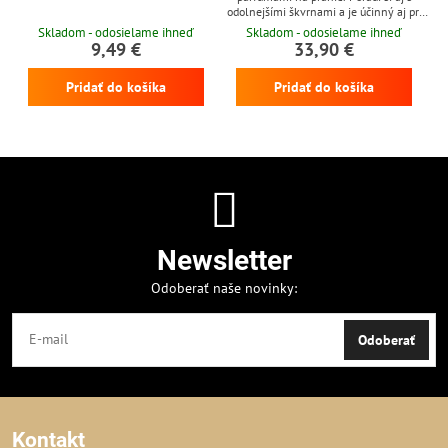
odolnejšími škvrnami a je účinný aj pri
nízkych teplotách
Skladom - odosielame ihneď
Skladom - odosielame ihneď
9,49 €
33,90 €
Pridať do košíka
Pridať do košíka
Newsletter
Odoberať naše novinky:
Odoberať
Kontakt