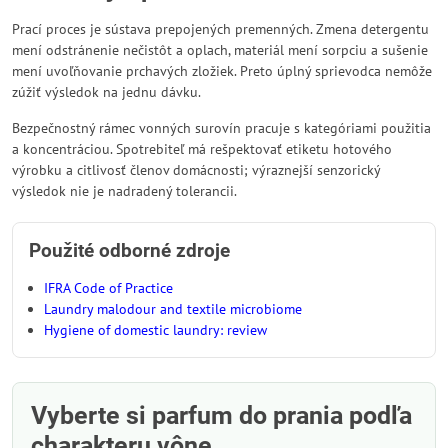
Prací proces je sústava prepojených premenných. Zmena detergentu
mení odstránenie nečistôt a oplach, materiál mení sorpciu a sušenie
mení uvoľňovanie prchavých zložiek. Preto úplný sprievodca nemôže
zúžiť výsledok na jednu dávku.
Bezpečnostný rámec vonných surovín pracuje s kategóriami použitia
a koncentráciou. Spotrebiteľ má rešpektovať etiketu hotového
výrobku a citlivosť členov domácnosti; výraznejší senzorický
výsledok nie je nadradený tolerancii.
Použité odborné zdroje
IFRA Code of Practice
Laundry malodour and textile microbiome
Hygiene of domestic laundry: review
Vyberte si parfum do prania podľa
charakteru vône