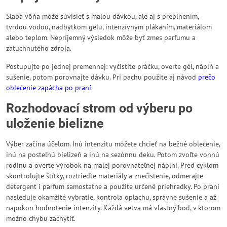
Slabá vôňa môže súvisieť s malou dávkou, ale aj s preplnením,
tvrdou vodou, nadbytkom gélu, intenzívnym plákaním, materiálom
alebo teplom. Nepríjemný výsledok môže byť zmes parfumu a
zatuchnutého zdroja.
Postupujte po jednej premennej: vyčistite práčku, overte gél, náplň a
sušenie, potom porovnajte dávku. Pri pachu použite aj návod
prečo
oblečenie zapácha po praní
.
Rozhodovací strom od výberu po
uloženie bielizne
Výber začína účelom. Inú intenzitu môžete chcieť na bežné oblečenie,
inú na posteľnú bielizeň a inú na sezónnu deku. Potom zvoľte vonnú
rodinu a overte výrobok na malej porovnateľnej náplni. Pred cyklom
skontrolujte štítky, roztrieďte materiály a znečistenie, odmerajte
detergent i parfum samostatne a použite určené priehradky. Po praní
nasleduje okamžité vybratie, kontrola oplachu, správne sušenie a až
napokon hodnotenie intenzity. Každá vetva má vlastný bod, v ktorom
možno chybu zachytiť.