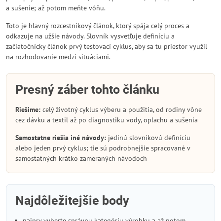
a sušenie; až potom meňte vôňu.
Toto je hlavný rozcestníkový článok, ktorý spája celý proces a
odkazuje na užšie návody. Slovník vysvetľuje definíciu a
začiatočnícky článok prvý testovací cyklus, aby sa tu priestor využil
na rozhodovanie medzi situáciami.
Presný záber tohto článku
Riešime:
celý životný cyklus výberu a použitia, od rodiny vône
cez dávku a textil až po diagnostiku vody, oplachu a sušenia
Samostatne riešia iné návody:
jedinú slovníkovú definíciu
alebo jeden prvý cyklus; tie sú podrobnejšie spracované v
samostatných krátko zameraných návodoch
Najdôležitejšie body
najprv vyberte správnu kategóriu výrobku a až potom