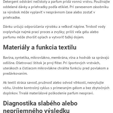
Detergent odstráni nečistoty a parfum pridá vonnú vrstvu. Používajte
oddelené dávky a priehradky podľa etikiet. Pri zanesenom zásobníku
sa výrobok môže vyplaviť v nesprávnom čase alebo zostať v
priehradke.
Dávku určujú odporúčania výrobku a veľkosť náplne. Tvrdosť vody
ovplyvňuje najmä prací proces a zvyšky; príliš veľa gélu alebo
parfumu môže zhoršiť oplach a vytvoriť ťažký dojem.
Materiály a funkcia textilu
Bavlna, syntetika, mikrovlákno, membrána, vlna a hodváb sa správajú
odlišne. Ošetrovací štítok je prvý filter. Pri športových vrstvách,
uterákoch a čistiacom mikrovlákne chráňte funkciu pred povlakom a
predávkovaním.
Ak textil stráca savosť, pružnosť alebo odvod vlhkosti, nezvyšujte
vôňu. Urobte kontrolný cyklus s primeraným gélom a bez zbytočných
doplnkov. Trvalé materiálové poškodenie parfum neopraví.
Diagnostika slabého alebo
nepríjemného výsledku