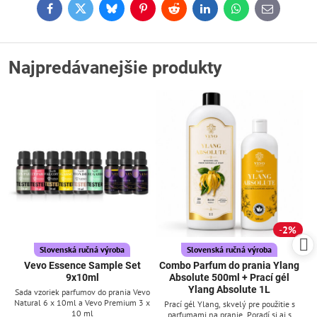
Facebook
Twitter
Bluesky
Pinterest
Reddit
LinkedIn
WhatsApp
E-
mail
Najpredávanejšie produkty
2%
Slovenská ručná výroba
Slovenská ručná výroba
Vevo Essence Sample Set
Combo Parfum do prania Ylang
9x10ml
Absolute 500ml + Prací gél
Ylang Absolute 1L
Sada vzoriek parfumov do prania Vevo
Natural 6 x 10ml a Vevo Premium 3 x
Prací gél Ylang, skvelý pre použitie s
10 ml
parfumami na pranie. Poradí si aj s