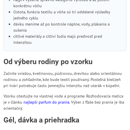
konkrétnu vôňu
čistota, funkcia textilu a vôňa sú tri oddelené výsledky
jedného cyklu
dávku meníme až po kontrole náplne, vody, plákania a
sušenia
citlivé materiály a citliví ľudia majú prednosť pred
intenzitou
Od výberu rodiny po vzorku
Začnite sviežou, kvetinovou, púdrovou, drevitou alebo orientálnou
rodinou a zohľadnite, kde bude textil používaný. Posteľná bielizeň
pri tvári potrebuje často jemnejšiu intenzitu než uterák v kúpeľni.
Vzorku otestujte na vlastnej vode a programe. Rozhodovacia matica
je v článku
najlepší parfum do prania
. Výber z fľaše bez prania je iba
orientačný.
Gél, dávka a priehradka