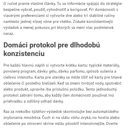
či ručné pranie vlastné články. Tu sa informácie spájajú do stratégie:
bezpečne vybrať, použiť, vyhodnotiť a korigovať. Pri domácnosti s
viacerými preferenciami si vytvorte dve alebo tri stabilné rutiny
namiesto jednej silnej vône pre všetko. Získate konzistentnejší
výsledok a menej pokusov, pri ktorých sa mení viac podmienok
naraz.
Domáci protokol pre dlhodobú
konzistenciu
Pre každú hlavnú náplň si vytvorte krátku kartu: typické materiály,
povolený program, dávku gélu, dávku parfumu, spôsob sušenia a
cieľovú intenzitu. Karta pre uteráky sa môže líšiť od karty pre tmavé
oblečenie či posteľnú bielizeň. Keď sa zmení tvrdosť vody, spotrebič
alebo produkt, upravíte iba príslušnú položku. Tento jednoduchý
protokol zabráni tomu, aby každý člen domácnosti používal inú
priehradku a odlišný odhad dávky.
Raz za niekoľko týždňov výsledok skontrolujte bez automatického
zvyšovania množstva. Čuch si na stálu vôňu zvyká, no hostia alebo
oblečenie po otvorení skrine môžu pôsobiť intenzívnejšie. Overte