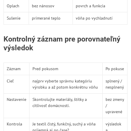
Oplach
bez nánosov
povrch a funkcia
Sušenie
primerané teplo
vôňa po vychladnutí
Kontrolný záznam pre porovnateľný
výsledok
Záznam
Pred pokusom
Po pokuse
Cieľ
najprv vyberte správnu kategóriu
splnený /
výrobku a až potom konkrétnu vôňu
nesplnený
Nastavenie
Skontrolujte materiály, štítky a
bez zmeny
citlivosť domácnosti.
/
upravené
Kontrola
Je textil čistý, funkčný, suchý a vôňa
výsledok
príjemná aj po čase?
a