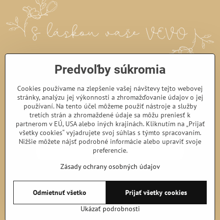
Predvoľby súkromia
Cookies používame na zlepšenie vašej návštevy tejto webovej
stránky, analýzu jej výkonnosti a zhromažďovanie údajov o jej
používaní. Na tento účel môžeme použiť nástroje a služby
tretích strán a zhromaždené údaje sa môžu preniesť k
partnerom v EÚ, USA alebo iných krajinách. Kliknutím na „Prijať
všetky cookies“ vyjadrujete svoj súhlas s týmto spracovaním.
Nižšie môžete nájsť podrobné informácie alebo upraviť svoje
preferencie.
Zásady ochrany osobných údajov
©
2026
Copyright
Predvoľby súkromia
Zásady ochrany osobných údajov
Odmietnuť všetko
Prijať všetky cookies
Podmienky používania
Ukázať podrobnosti
Vytvorené pomocou:
BiznisWeb.sk