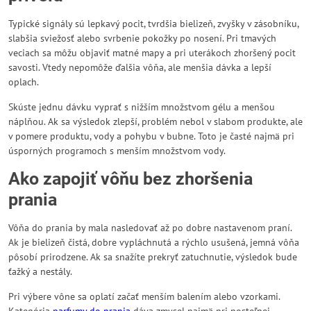
Typické signály sú lepkavý pocit, tvrdšia bielizeň, zvyšky v zásobníku,
slabšia sviežosť alebo svrbenie pokožky po nosení. Pri tmavých
veciach sa môžu objaviť matné mapy a pri uterákoch zhoršený pocit
savosti. Vtedy nepomôže ďalšia vôňa, ale menšia dávka a lepší
oplach.
Skúste jednu dávku vyprať s nižším množstvom gélu a menšou
náplňou. Ak sa výsledok zlepší, problém nebol v slabom produkte, ale
v pomere produktu, vody a pohybu v bubne. Toto je časté najmä pri
úsporných programoch s menším množstvom vody.
Ako zapojiť vôňu bez zhoršenia
prania
Vôňa do prania by mala nasledovať až po dobre nastavenom praní.
Ak je bielizeň čistá, dobre vypláchnutá a rýchlo usušená, jemná vôňa
pôsobí prirodzene. Ak sa snažíte prekryť zatuchnutie, výsledok bude
ťažký a nestály.
Pri výbere vône sa oplatí začať menším balením alebo vzorkami.