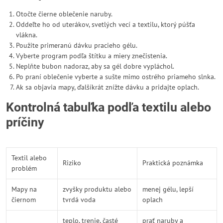
Otočte čierne oblečenie naruby.
Oddeľte ho od uterákov, svetlých vecí a textilu, ktorý púšťa
vlákna.
Použite primeranú dávku pracieho gélu.
Vyberte program podľa štítku a miery znečistenia.
Neplňte bubon nadoraz, aby sa gél dobre vypláchol.
Po praní oblečenie vyberte a sušte mimo ostrého priameho slnka.
Ak sa objavia mapy, ďalšíkrát znížte dávku a pridajte oplach.
Kontrolná tabuľka podľa textilu alebo
príčiny
Textil alebo
Riziko
Praktická poznámka
problém
Mapy na
zvyšky produktu alebo
menej gélu, lepší
čiernom
tvrdá voda
oplach
teplo, trenie, časté
prať naruby a