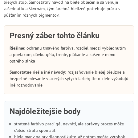
bielych stôp. Samostatný návod na biele oblečenie sa venuje
zašednutiu a škvrnám, kým farebná bielizeň potrebuje prácu s
púšťaním rôznych pigmentov.
Presný záber tohto článku
Riešime:
ochranu tmavého farbiva, rozdiel medzi vyblednutím
a povlakom, dávku gélu, trenie, plákanie a sušenie mimo
ostrého slnka
Samostatne riešia iné návody:
rozjasňovanie bielej bielizne a
bezpečné miešanie viacerých sýtych farieb; tieto ciele vyžadujú
iné rozhodovanie
Najdôležitejšie body
stratené farbivo prací gél nevráti, ale správny proces môže
ďalšiu stratu spomaliť
biele mapy najprv diagnostikujte, až potom meňte výrobok