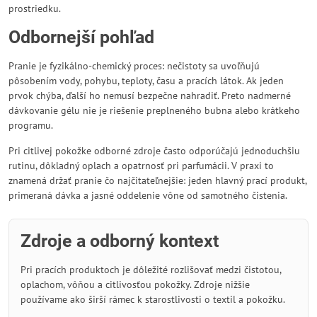
prostriedku.
Odbornejší pohľad
Pranie je fyzikálno-chemický proces: nečistoty sa uvoľňujú
pôsobením vody, pohybu, teploty, času a pracích látok. Ak jeden
prvok chýba, ďalší ho nemusí bezpečne nahradiť. Preto nadmerné
dávkovanie gélu nie je riešenie preplneného bubna alebo krátkeho
programu.
Pri citlivej pokožke odborné zdroje často odporúčajú jednoduchšiu
rutinu, dôkladný oplach a opatrnosť pri parfumácii. V praxi to
znamená držať pranie čo najčitateľnejšie: jeden hlavný prací produkt,
primeraná dávka a jasné oddelenie vône od samotného čistenia.
Zdroje a odborný kontext
Pri pracích produktoch je dôležité rozlišovať medzi čistotou,
oplachom, vôňou a citlivosťou pokožky. Zdroje nižšie
používame ako širší rámec k starostlivosti o textil a pokožku.