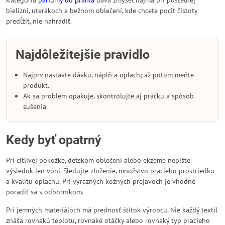
Kategória
parfumy do prania
dáva zmysel najmä pri posteľnej
bielizni, uterákoch a bežnom oblečení, kde chcete pocit čistoty
predĺžiť, nie nahradiť.
Najdôležitejšie pravidlo
Najprv nastavte dávku, náplň a oplach; až potom meňte
produkt.
Ak sa problém opakuje, skontrolujte aj práčku a spôsob
sušenia.
Kedy byť opatrný
Pri citlivej pokožke, detskom oblečení alebo ekzéme nepíšte
výsledok len vôni. Sledujte zloženie, množstvo pracieho prostriedku
a kvalitu oplachu. Pri výrazných kožných prejavoch je vhodné
poradiť sa s odborníkom.
Pri jemných materiáloch má prednosť štítok výrobcu. Nie každý textil
znáša rovnakú teplotu, rovnaké otáčky alebo rovnaký typ pracieho