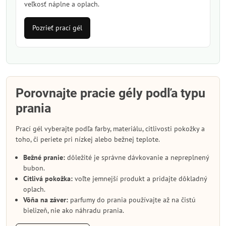
veľkosť náplne a oplach.
Pozrieť prací gél
Porovnajte pracie gély podľa typu
prania
Prací gél vyberajte podľa farby, materiálu, citlivosti pokožky a
toho, či periete pri nízkej alebo bežnej teplote.
Bežné pranie:
dôležité je správne dávkovanie a nepreplnený
bubon.
Citlivá pokožka:
voľte jemnejší produkt a pridajte dôkladný
oplach.
Vôňa na záver:
parfumy do prania používajte až na čistú
bielizeň, nie ako náhradu prania.