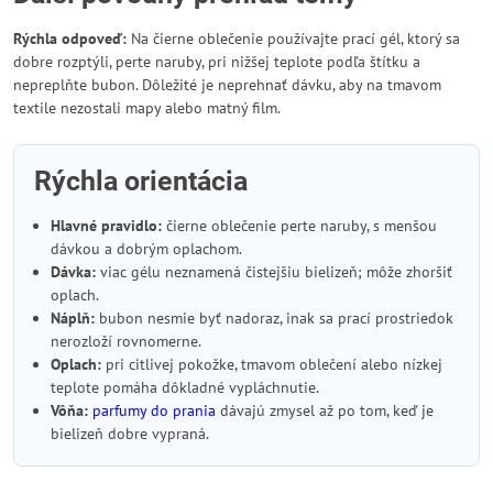
Rýchla odpoveď:
Na čierne oblečenie používajte prací gél, ktorý sa
dobre rozptýli, perte naruby, pri nižšej teplote podľa štítku a
nepreplňte bubon. Dôležité je neprehnať dávku, aby na tmavom
textile nezostali mapy alebo matný film.
Rýchla orientácia
Hlavné pravidlo:
čierne oblečenie perte naruby, s menšou
dávkou a dobrým oplachom.
Dávka:
viac gélu neznamená čistejšiu bielizeň; môže zhoršiť
oplach.
Náplň:
bubon nesmie byť nadoraz, inak sa prací prostriedok
nerozloží rovnomerne.
Oplach:
pri citlivej pokožke, tmavom oblečení alebo nízkej
teplote pomáha dôkladné vypláchnutie.
Vôňa:
parfumy do prania
dávajú zmysel až po tom, keď je
bielizeň dobre vypraná.