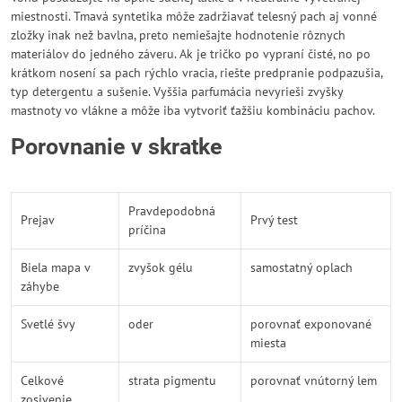
miestnosti. Tmavá syntetika môže zadržiavať telesný pach aj vonné
zložky inak než bavlna, preto nemiešajte hodnotenie rôznych
materiálov do jedného záveru. Ak je tričko po vypraní čisté, no po
krátkom nosení sa pach rýchlo vracia, riešte predpranie podpazušia,
typ detergentu a sušenie. Vyššia parfumácia nevyrieši zvyšky
mastnoty vo vlákne a môže iba vytvoriť ťažšiu kombináciu pachov.
Porovnanie v skratke
Pravdepodobná
Prejav
Prvý test
príčina
Biela mapa v
zvyšok gélu
samostatný oplach
záhybe
Svetlé švy
oder
porovnať exponované
miesta
Celkové
strata pigmentu
porovnať vnútorný lem
zosivenie