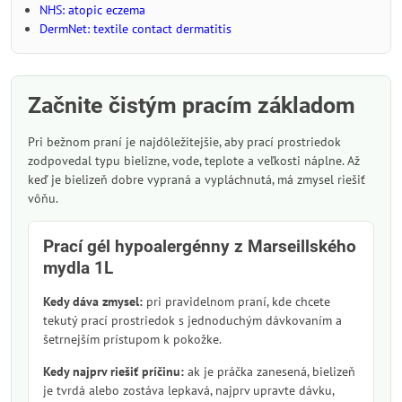
NHS: atopic eczema
DermNet: textile contact dermatitis
Začnite čistým pracím základom
Pri bežnom praní je najdôležitejšie, aby prací prostriedok
zodpovedal typu bielizne, vode, teplote a veľkosti náplne. Až
keď je bielizeň dobre vypraná a vypláchnutá, má zmysel riešiť
vôňu.
Prací gél hypoalergénny z Marseillského
mydla 1L
Kedy dáva zmysel:
pri pravidelnom praní, kde chcete
tekutý prací prostriedok s jednoduchým dávkovaním a
šetrnejším prístupom k pokožke.
Kedy najprv riešiť príčinu:
ak je práčka zanesená, bielizeň
je tvrdá alebo zostáva lepkavá, najprv upravte dávku,