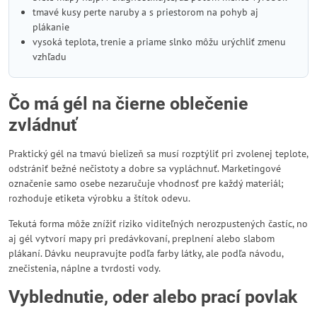
tmavé kusy perte naruby a s priestorom na pohyb aj
plákanie
vysoká teplota, trenie a priame slnko môžu urýchliť zmenu
vzhľadu
Čo má gél na čierne oblečenie
zvládnuť
Praktický gél na tmavú bielizeň sa musí rozptýliť pri zvolenej teplote,
odstrániť bežné nečistoty a dobre sa vypláchnuť. Marketingové
označenie samo osebe nezaručuje vhodnosť pre každý materiál;
rozhoduje etiketa výrobku a štítok odevu.
Tekutá forma môže znížiť riziko viditeľných nerozpustených častíc, no
aj gél vytvorí mapy pri predávkovaní, preplnení alebo slabom
plákaní. Dávku neupravujte podľa farby látky, ale podľa návodu,
znečistenia, náplne a tvrdosti vody.
Vyblednutie, oder alebo prací povlak