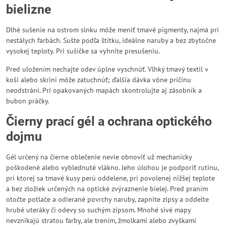
bielizne
Dlhé sušenie na ostrom slnku môže meniť tmavé pigmenty, najmä pri
nestálych farbách. Sušte podľa štítku, ideálne naruby a bez zbytočne
vysokej teploty. Pri sušičke sa vyhnite presušeniu.
Pred uložením nechajte odev úplne vyschnúť. Vlhký tmavý textil v
koši alebo skrini môže zatuchnúť; ďalšia dávka vône príčinu
neodstráni. Pri opakovaných mapách skontrolujte aj zásobník a
bubon práčky.
Čierny prací gél a ochrana optického
dojmu
Gél určený na čierne oblečenie nevie obnoviť už mechanicky
poškodené alebo vyblednuté vlákno. Jeho úlohou je podporiť rutinu,
pri ktorej sa tmavé kusy perú oddelene, pri povolenej nižšej teplote
a bez zložiek určených na optické zvýraznenie bielej. Pred praním
otočte potlače a odierané povrchy naruby, zapnite zipsy a oddelte
hrubé uteráky či odevy so suchým zipsom. Mnohé sivé mapy
nevznikajú stratou farby, ale trením, žmolkami alebo zvyškami