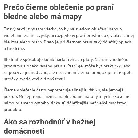
Prečo čierne oblečenie po praní
bledne alebo má mapy
Tmavý textil zvýrazní všetko, čo by na svetlom oblečení nebolo
vidieť: minerálne zvyšky, nerozptýlený prací prostriedok, vlákna z inej
bielizne alebo prach. Preto je pri čiernom praní taký dôležitý oplach
a triedenie.
Blednutie spôsobuje kombinácia trenia, teploty, času, nevhodného
programu a opakovaného prania. Prací gél môže byť praktický, lebo
sa používa jednoducho, ale nezachráni čiernu farbu, ak periete spolu
uteráky, svetlé veci a drsný textil.
Čierne oblečenie často nepotrebuje silnejšiu dávku, ale jemnejší
postup. Menej trenia, menšia náplň, pranie naruby a rýchle sušenie
mimo priameho ostrého slnka sú dôležitejšie než veľké množstvo
produktu.
Ako sa rozhodnúť v bežnej
domácnosti