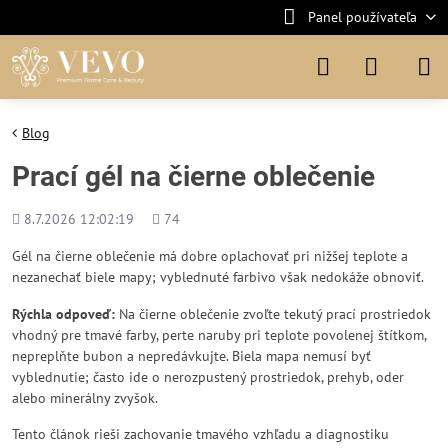
Panel používateľa
Blog
Prací gél na čierne oblečenie
Pridané
Počet
8.7.2026 12:02:19
74
zobrazení
Gél na čierne oblečenie má dobre oplachovať pri nižšej teplote a
nezanechať biele mapy; vyblednuté farbivo však nedokáže obnoviť.
Rýchla odpoveď:
Na čierne oblečenie zvoľte tekutý prací prostriedok
vhodný pre tmavé farby, perte naruby pri teplote povolenej štítkom,
nepreplňte bubon a nepredávkujte. Biela mapa nemusí byť
vyblednutie; často ide o nerozpustený prostriedok, prehyb, oder
alebo minerálny zvyšok.
Tento článok rieši zachovanie tmavého vzhľadu a diagnostiku