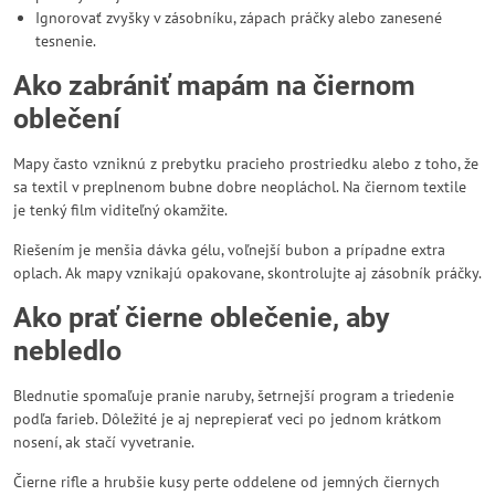
Ignorovať zvyšky v zásobníku, zápach práčky alebo zanesené
tesnenie.
Ako zabrániť mapám na čiernom
oblečení
Mapy často vzniknú z prebytku pracieho prostriedku alebo z toho, že
sa textil v preplnenom bubne dobre neopláchol. Na čiernom textile
je tenký film viditeľný okamžite.
Riešením je menšia dávka gélu, voľnejší bubon a prípadne extra
oplach. Ak mapy vznikajú opakovane, skontrolujte aj zásobník práčky.
Ako prať čierne oblečenie, aby
nebledlo
Blednutie spomaľuje pranie naruby, šetrnejší program a triedenie
podľa farieb. Dôležité je aj neprepierať veci po jednom krátkom
nosení, ak stačí vyvetranie.
Čierne rifle a hrubšie kusy perte oddelene od jemných čiernych