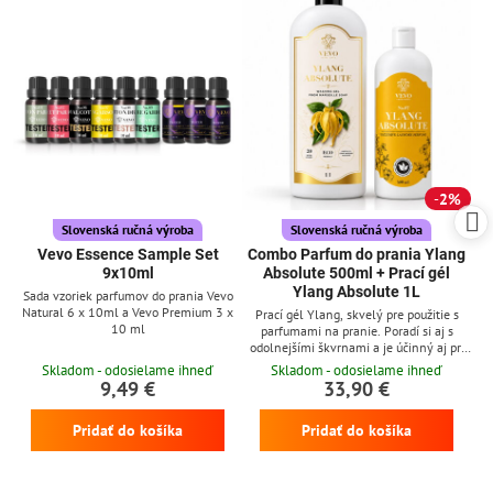
2%
Slovenská ručná výroba
Slovenská ručná výroba
Vevo Essence Sample Set
Combo Parfum do prania Ylang
9x10ml
Absolute 500ml + Prací gél
Ylang Absolute 1L
Sada vzoriek parfumov do prania Vevo
Natural 6 x 10ml a Vevo Premium 3 x
Prací gél Ylang, skvelý pre použitie s
10 ml
parfumami na pranie. Poradí si aj s
odolnejšími škvrnami a je účinný aj pri
nízkych teplotách
Skladom - odosielame ihneď
Skladom - odosielame ihneď
9,49 €
33,90 €
Pridať do košíka
Pridať do košíka