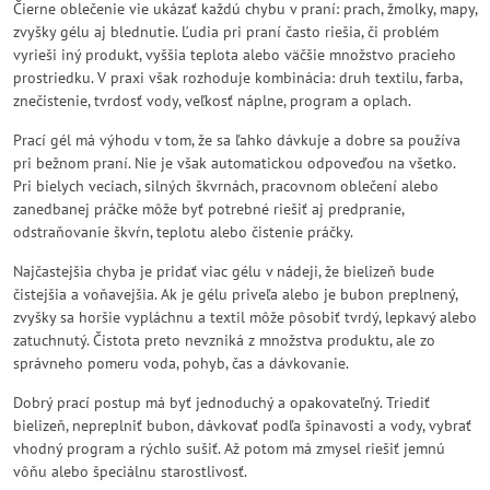
Čierne oblečenie vie ukázať každú chybu v praní: prach, žmolky, mapy,
zvyšky gélu aj blednutie. Ľudia pri praní často riešia, či problém
vyrieši iný produkt, vyššia teplota alebo väčšie množstvo pracieho
prostriedku. V praxi však rozhoduje kombinácia: druh textilu, farba,
znečistenie, tvrdosť vody, veľkosť náplne, program a oplach.
Prací gél má výhodu v tom, že sa ľahko dávkuje a dobre sa používa
pri bežnom praní. Nie je však automatickou odpoveďou na všetko.
Pri bielych veciach, silných škvrnách, pracovnom oblečení alebo
zanedbanej práčke môže byť potrebné riešiť aj predpranie,
odstraňovanie škvŕn, teplotu alebo čistenie práčky.
Najčastejšia chyba je pridať viac gélu v nádeji, že bielizeň bude
čistejšia a voňavejšia. Ak je gélu priveľa alebo je bubon preplnený,
zvyšky sa horšie vypláchnu a textil môže pôsobiť tvrdý, lepkavý alebo
zatuchnutý. Čistota preto nevzniká z množstva produktu, ale zo
správneho pomeru voda, pohyb, čas a dávkovanie.
Dobrý prací postup má byť jednoduchý a opakovateľný. Triediť
bielizeň, nepreplniť bubon, dávkovať podľa špinavosti a vody, vybrať
vhodný program a rýchlo sušiť. Až potom má zmysel riešiť jemnú
vôňu alebo špeciálnu starostlivosť.