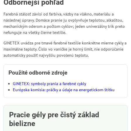
Odbornejší pohľad
Farebná stálosť závisí od farbiva, väzby na vlákno, materiálu a
následnej úpravy. Domáce pranie ju ovplyvňuje teplotou, alkalitou,
mechanickým oderom a počtom cyklov; jeden univerzálny trik preto
nefunguje na všetky čierne textílie.
GINETEX uvádza pre tmavé farebné textílie konkrétne mierne cykly a
maximálne teploty. Číslo vo vaničke je horný limit, nie odporúčanie
automaticky použiť najvyššiu povolenú teplotu.
Použité odborné zdroje
GINETEX: symboly prania a farebné cykly
Európska komisia: práčky a údaje na energetickom štítku
Pracie gély pre čistý základ
bielizne