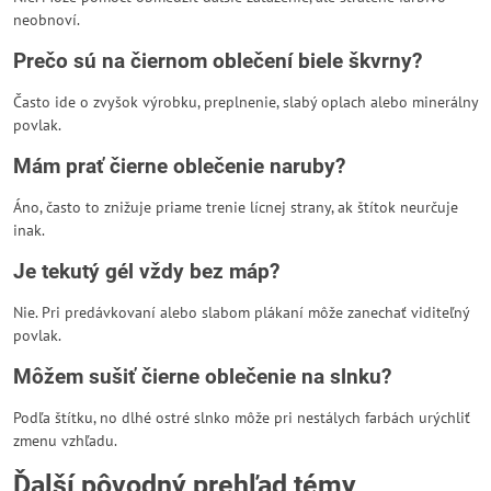
neobnoví.
Prečo sú na čiernom oblečení biele škvrny?
Často ide o zvyšok výrobku, preplnenie, slabý oplach alebo minerálny
povlak.
Mám prať čierne oblečenie naruby?
Áno, často to znižuje priame trenie lícnej strany, ak štítok neurčuje
inak.
Je tekutý gél vždy bez máp?
Nie. Pri predávkovaní alebo slabom plákaní môže zanechať viditeľný
povlak.
Môžem sušiť čierne oblečenie na slnku?
Podľa štítku, no dlhé ostré slnko môže pri nestálych farbách urýchliť
zmenu vzhľadu.
Ďalší pôvodný prehľad témy