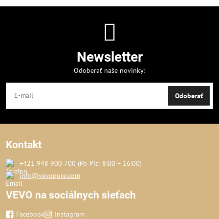
Newsletter
Odoberať naše novinky:
Odoberať
Kontakt
+421 948 900 700 (Po‑Pia: 8:00 – 16:00)
info@vevopure.com
VEVO na sociálnych sieťach
Facebook
Instagram