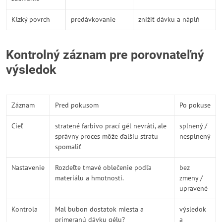
Klzký povrch
predávkovanie
znížiť dávku a náplň
Kontrolný záznam pre porovnateľný
výsledok
Záznam
Pred pokusom
Po pokuse
Cieľ
stratené farbivo prací gél nevráti, ale
splnený /
správny proces môže ďalšiu stratu
nesplnený
spomaliť
Nastavenie
Rozdeľte tmavé oblečenie podľa
bez
materiálu a hmotnosti.
zmeny /
upravené
Kontrola
Mal bubon dostatok miesta a
výsledok
primeranú dávku gélu?
a