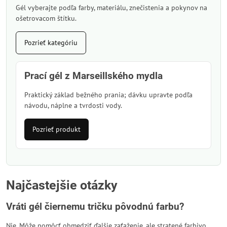
Gél vyberajte podľa farby, materiálu, znečistenia a pokynov na
ošetrovacom štítku.
Pozrieť kategóriu
Prací gél z Marseillského mydla
Praktický základ bežného prania; dávku upravte podľa
návodu, náplne a tvrdosti vody.
Pozrieť produkt
Najčastejšie otázky
Vráti gél čiernemu tričku pôvodnú farbu?
Nie. Môže pomôcť obmedziť ďalšie zaťaženie, ale stratené farbivo