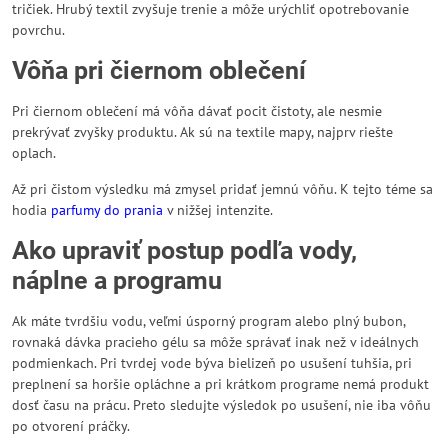
tričiek. Hrubý textil zvyšuje trenie a môže urýchliť opotrebovanie
povrchu.
Vôňa pri čiernom oblečení
Pri čiernom oblečení má vôňa dávať pocit čistoty, ale nesmie
prekrývať zvyšky produktu. Ak sú na textile mapy, najprv riešte
oplach.
Až pri čistom výsledku má zmysel pridať jemnú vôňu. K tejto téme sa
hodia
parfumy do prania
v nižšej intenzite.
Ako upraviť postup podľa vody,
náplne a programu
Ak máte tvrdšiu vodu, veľmi úsporný program alebo plný bubon,
rovnaká dávka pracieho gélu sa môže správať inak než v ideálnych
podmienkach. Pri tvrdej vode býva bielizeň po usušení tuhšia, pri
preplnení sa horšie opláchne a pri krátkom programe nemá produkt
dosť času na prácu. Preto sledujte výsledok po usušení, nie iba vôňu
po otvorení práčky.