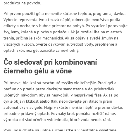
produktu na povrchu.
Pri prvom použití gélu nemeníte súčasne teplotu, program aj dávku.
Vyberte reprezentatívnu tmavú náplň, odmerajte množstvo podľa
etikety a nechajte v bubne priestor na pohyb. Po vysušení porovnajte
švy, lemy, kolená a plochy s potlačou. Ak je rozdiel iba na miestach
trenia, príčina je skôr mechanická. Ak sa objavia svetlé šmuhy na
viacerých kusoch, overte dávkovanie, tvrdosť vody, preplnenie a
oplach skôr, než gél označíte za nevhodný.
Čo sledovať pri kombinovaní
čierneho gélu a vône
Pri tmavej bielizni sú zaschnuté zvyšky viditeľnejšie. Prací gél a
parfum do prania preto dávkujte samostatne a do priehradiek
určených návodom, aby sa neuvoľnili v nesprávnej fáze. Ak sa po
cykle objaví klzkosť alebo fľak, nepridávajte pri ďalšom praní
automaticky viac gélu. Najprv skúste menšiu náplň a presnú dávku,
prípadne prídavný oplach. Rovnaký krok pomáha rozlíšiť nános
výrobku od skutočného vyblednutia, ktoré voda neodstráni.
Vôňu posudzujte na úplne suchej látke a v neutrálne vyvetranej