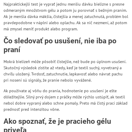
Najpraktickejší test je vyprať jednu menšiu dávku bielizne s presne
odmeraným množstvom gélu a potom ju porovnať s bežným praním.
Ak je menšia dávka mäkšia, čistejšia a menej zatuchnutá, problém bol
pravdepodobne v náplni alebo oplachu. Ak sa nič nezmení, až potom
má zmysel meniť produkt alebo program.
Čo sledovať po usušení, nie iba po
praní
Mokrá bielizeň môže pôsobiť čistejšie, než bude po úplnom usušení.
Skutočný výsledok zistíte až vtedy, keď je textil suchý, vyvetraný a
chvíľu uložený. Tvrdosť, zatuchnutie, lepkavosť alebo návrat pachu
pri nosení sú signály, že pranie nebolo vyvážené.
Ak používate aj vôňu do prania, hodnotenie po usušení je ešte
dôležitejšie. Silný prvý dojem z práčky môže rýchlo ustúpiť, ak textil
nebol dobre vypraný alebo schne pomaly. Preto má čistý prací základ
prednosť pred intenzitou vône.
Ako spoznať, že je pracieho gélu
priveľa