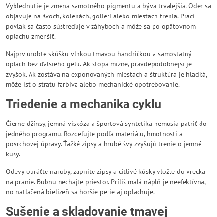
Vyblednutie je zmena samotného pigmentu a býva trvalejšia. Oder sa
objavuje na švoch, kolenách, golieri alebo miestach trenia. Prací
povlak sa často sústreďuje v záhyboch a môže sa po opätovnom
oplachu zmenšiť.
Najprv urobte skúšku vlhkou tmavou handričkou a samostatný
oplach bez ďalšieho gélu. Ak stopa mizne, pravdepodobnejší je
zvyšok. Ak zostáva na exponovaných miestach a štruktúra je hladká,
môže ísť o stratu farbiva alebo mechanické opotrebovanie.
Triedenie a mechanika cyklu
Čierne džínsy, jemná viskóza a športová syntetika nemusia patriť do
jedného programu. Rozdeľujte podľa materiálu, hmotnosti a
povrchovej úpravy. Ťažké zipsy a hrubé švy zvyšujú trenie o jemné
kusy.
Odevy obráťte naruby, zapnite zipsy a citlivé kúsky vložte do vrecka
na pranie. Bubnu nechajte priestor. Príliš malá náplň je neefektívna,
no natlačená bielizeň sa horšie perie aj oplachuje.
Sušenie a skladovanie tmavej