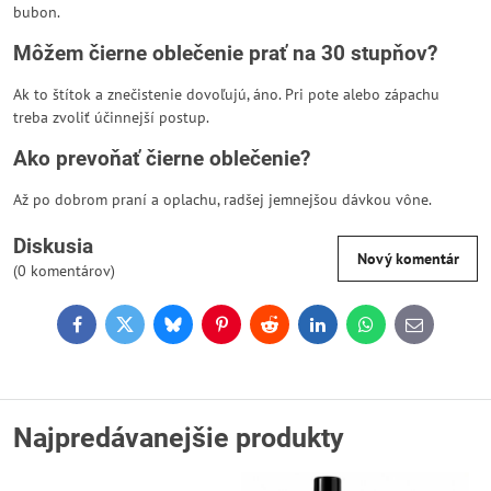
bubon.
Môžem čierne oblečenie prať na 30 stupňov?
Ak to štítok a znečistenie dovoľujú, áno. Pri pote alebo zápachu
treba zvoliť účinnejší postup.
Ako prevoňať čierne oblečenie?
Až po dobrom praní a oplachu, radšej jemnejšou dávkou vône.
Diskusia
Nový komentár
(0 komentárov)
Facebook
Twitter
Bluesky
Pinterest
Reddit
LinkedIn
WhatsApp
E-
mail
Najpredávanejšie produkty