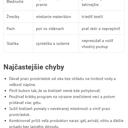
Blednutie
pranie
šetrnejšie
Žmolky
miešanie materiálov
triediť textil
Pach
pot vo vláknach
prať skôr a nepreplniť
nepresúšať a voliť
Statika
syntetika a sušenie
vhodný postup
Najčastejšie chyby
Dávať prací prostriedok od oka bez ohľadu na tvrdosť vody a
veľkosť náplne.
Plniť bubon tak, že sa bielizeň nemá kde pohybovať.
Používať krátky program na výrazne znečistené veci a potom
pridávať viac gélu.
Sušiť bielizeň pomaly v nevetranej miestnosti a viniť prací
prostriedok.
Kombinovať príliš veľa produktov naraz: gél, aviváž, vôňu a ďalšie
prísady bez jasného dôvodu.