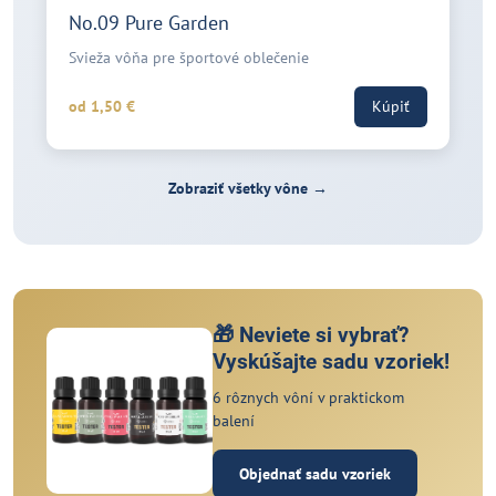
No.09 Pure Garden
Svieža vôňa pre športové oblečenie
od 1,50 €
Kúpiť
Zobraziť všetky vône →
🎁 Neviete si vybrať?
Vyskúšajte sadu vzoriek!
6 rôznych vôní v praktickom
balení
Objednať sadu vzoriek