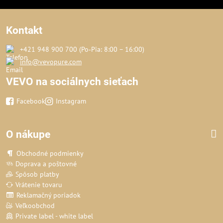
Kontakt
+421 948 900 700 (Po‑Pia: 8:00 – 16:00)
info@vevopure.com
VEVO na sociálnych sieťach
Facebook
Instagram
O nákupe
Obchodné podmienky
Doprava a poštovné
Spôsob platby
Vrátenie tovaru
Reklamačný poriadok
Veľkoobchod
Private label - white label