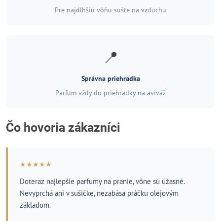
Pre najdlhšiu vôňu sušte na vzduchu
📍
Správna priehradka
Parfum vždy do priehradky na aviváž
Čo hovoria zákazníci
★★★★★
Doteraz najlepšie parfumy na pranie, vône sú úžasné.
Nevyprchá ani v sušičke, nezabása práčku olejovým
základom.