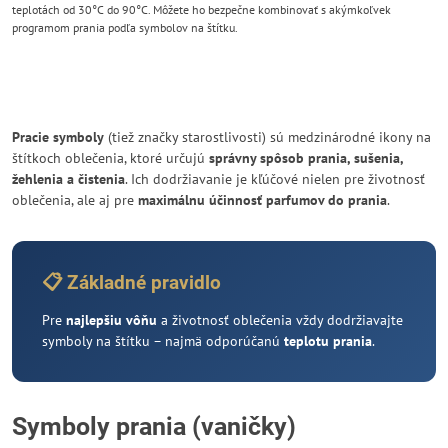
teplotách od 30°C do 90°C. Môžete ho bezpečne kombinovať s akýmkoľvek
programom prania podľa symbolov na štítku.
Pracie symboly
(tiež značky starostlivosti) sú medzinárodné ikony na
štítkoch oblečenia, ktoré určujú
správny spôsob prania, sušenia,
žehlenia a čistenia
. Ich dodržiavanie je kľúčové nielen pre životnosť
oblečenia, ale aj pre
maximálnu účinnosť parfumov do prania
.
📋 Základné pravidlo
Pre
najlepšiu vôňu
a životnosť oblečenia vždy dodržiavajte
symboly na štítku – najmä odporúčanú
teplotu prania
.
Symboly prania (vaničky)