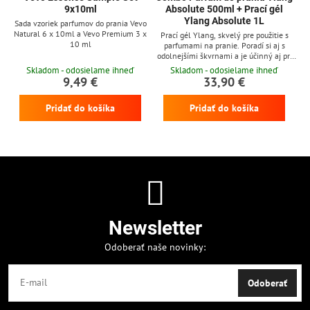
9x10ml
Absolute 500ml + Prací gél
Ylang Absolute 1L
Sada vzoriek parfumov do prania Vevo
Natural 6 x 10ml a Vevo Premium 3 x
Prací gél Ylang, skvelý pre použitie s
10 ml
parfumami na pranie. Poradí si aj s
odolnejšími škvrnami a je účinný aj pri
nízkych teplotách
Skladom - odosielame ihneď
Skladom - odosielame ihneď
9,49 €
33,90 €
Pridať do košíka
Pridať do košíka
Newsletter
Odoberať naše novinky:
Odoberať