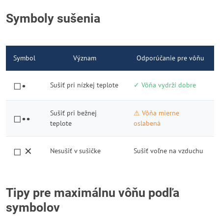
Symboly sušenia
Symbol
Význam
Odporúčanie pre vôňu
◻•
Sušiť pri nízkej teplote
✓ Vôňa vydrží dobre
Sušiť pri bežnej
⚠ Vôňa mierne
◻••
teplote
oslabená
◻ ✕
Nesušiť v sušičke
Sušiť voľne na vzduchu
Tipy pre maximálnu vôňu podľa
symbolov