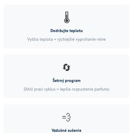
🌡️
Dodržujte teplotu
Vyššia teplota = rýchlejšie vyprchanie vône
🔄
Šetrný program
Dlhší prací cyklus = lepšie rozpustenie parfumu
💨
Vzdušné sušenie