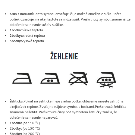
Kruh s bodkami:
Tento symbol označuje, či je možné oblečenie sušiť. Počet
bodiek označuje, na akej teplote sa môže sušiť. Preškrtnutý symbol znamená, že
oblečenie sa nesmie sušiť v sušičke.
1bodka:
nízska teplota
2bodky:
stredná teplota
3bodky:
vysoká teplota
Žehlička:
Pokiaľ na žehličke nieje žiadna bodka, oblečenie môžete žehliť na
akejkoľvek teplote. Zvyčajne nájdete symbol s bodkami.Preškrtnutá žehlička
znamená nežehliť. Preškrtnuté čiary pod symbolom žehličky značia, že
oblečenie sa nesmie naparovať.
1bodka:
(do 110 °C)
2bodky:
(do 150 °C)
3bodky:
(do 200 °C)