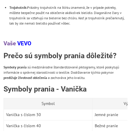
Trojuholník:
Prázdny trojuholník na štírku znamená, že v prípade potreby,
môžete bezpečne použiť na oblečenie akékoľvek bielidlo. Diagonálne čiary v
trojuholník sa vzťahujú na bielenie bez chlóru. Keď je trojuholník prečiarknutý,
tak by ste nemali bielidlo používať vôbec.
Vaše
VEVO
Prečo sú symboly prania dôležité?
Symboly prania
sú medzinárodne štandardizované piktogramy, ktoré poskytujú
informácie o správnej starostlivosti o textílie. Dodržiavanie týchto pokynov
predlžuje životnosť oblečenia
a zachováva jeho kvalitu.
Symboly prania - Vanička
Symbol
Výz
Vanička s číslom 30
Jemné pranie
Vanička s číslom 40
Bežné pranie