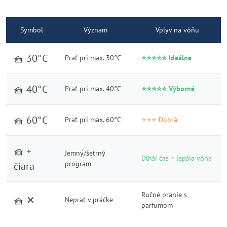
Symbol
Význam
Vplyv na vôňu
🧺 30°C
Prať pri max. 30°C
⭐⭐⭐⭐⭐ Ideálne
🧺 40°C
Prať pri max. 40°C
⭐⭐⭐⭐⭐ Výborné
🧺 60°C
Prať pri max. 60°C
⭐⭐⭐ Dobrá
🧺 +
Jemný/šetrný
Dlhší čas = lepšia vôňa
program
čiara
Ručné pranie s
🧺 ✕
Neprať v práčke
parfumom