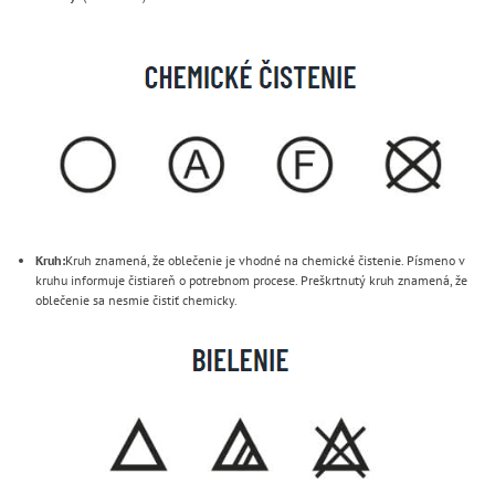
Kruh:
Kruh znamená, že oblečenie je vhodné na chemické čistenie. Písmeno v
kruhu informuje čistiareň o potrebnom procese. Preškrtnutý kruh znamená, že
oblečenie sa nesmie čistiť chemicky.