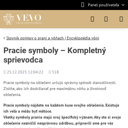
Panel používateľa
Slovník pojmov o praní a vôňach | Encyklopédia vôní
Pracie symboly – Kompletný
sprievodca
Pridané
Počet
25.12.2025 12:04:22
518
zobrazení
Pracie symboly na oblečení určujú správny spôsob starostlivosti.
Zistite, ako ich dodržiavať pre maximálnu vôňu a životnosť
oblečenia.
Pracie symboly nájdete na každom kuse svojho oblečenia. Existuje
ich veľa a môžu byť mätúce.
Všetky symboly prania majú svoj špecifický význam. Aby ste si svoje
oblečenie nezničili nesprávnou údržbou, pripravili sme pre vás