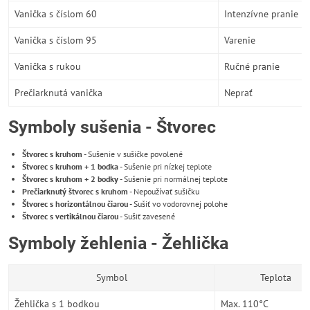
Vanička s číslom 60
Intenzívne pranie
Vanička s číslom 95
Varenie
Vanička s rukou
Ručné pranie
Prečiarknutá vanička
Neprať
Symboly sušenia - Štvorec
Štvorec s kruhom
- Sušenie v sušičke povolené
Štvorec s kruhom + 1 bodka
- Sušenie pri nízkej teplote
Štvorec s kruhom + 2 bodky
- Sušenie pri normálnej teplote
Prečiarknutý štvorec s kruhom
- Nepoužívať sušičku
Štvorec s horizontálnou čiarou
- Sušiť vo vodorovnej polohe
Štvorec s vertikálnou čiarou
- Sušiť zavesené
Symboly žehlenia - Žehlička
Symbol
Teplota
Žehlička s 1 bodkou
Max. 110°C