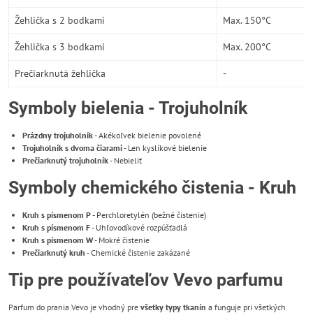
Žehlička s 2 bodkami
Max. 150°C
Žehlička s 3 bodkami
Max. 200°C
Prečiarknutá žehlička
-
Symboly bielenia - Trojuholník
Prázdny trojuholník
- Akékoľvek bielenie povolené
Trojuholník s dvoma čiarami
- Len kyslíkové bielenie
Prečiarknutý trojuholník
- Nebieliť
Symboly chemického čistenia - Kruh
Kruh s písmenom P
- Perchloretylén (bežné čistenie)
Kruh s písmenom F
- Uhľovodíkové rozpúšťadlá
Kruh s písmenom W
- Mokré čistenie
Prečiarknutý kruh
- Chemické čistenie zakázané
Tip pre používateľov Vevo parfumu
Parfum do prania Vevo je vhodný pre
všetky typy tkanín
a funguje pri všetkých