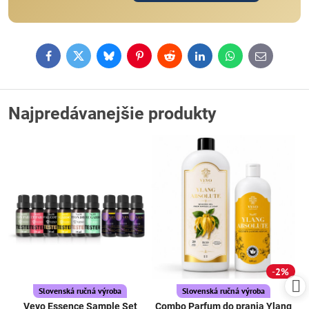
Facebook
Twitter
Bluesky
Pinterest
Reddit
LinkedIn
WhatsApp
E-
mail
Najpredávanejšie produkty
2%
Slovenská ručná výroba
Slovenská ručná výroba
Vevo Essence Sample Set
Combo Parfum do prania Ylang