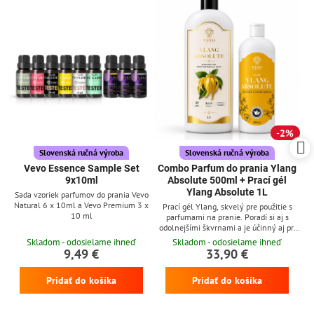
2%
Slovenská ručná výroba
Slovenská ručná výroba
Vevo Essence Sample Set
Combo Parfum do prania Ylang
9x10ml
Absolute 500ml + Prací gél
Ylang Absolute 1L
Sada vzoriek parfumov do prania Vevo
Natural 6 x 10ml a Vevo Premium 3 x
Prací gél Ylang, skvelý pre použitie s
10 ml
parfumami na pranie. Poradí si aj s
odolnejšími škvrnami a je účinný aj pri
nízkych teplotách
Skladom - odosielame ihneď
Skladom - odosielame ihneď
9,49 €
33,90 €
Pridať do košíka
Pridať do košíka