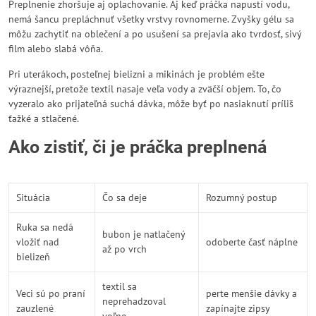
Preplnenie zhoršuje aj oplachovanie. Aj keď práčka napustí vodu,
nemá šancu prepláchnuť všetky vrstvy rovnomerne. Zvyšky gélu sa
môžu zachytiť na oblečení a po usušení sa prejavia ako tvrdosť, sivý
film alebo slabá vôňa.
Pri uterákoch, posteľnej bielizni a mikinách je problém ešte
výraznejší, pretože textil nasaje veľa vody a zväčší objem. To, čo
vyzeralo ako prijateľná suchá dávka, môže byť po nasiaknutí príliš
ťažké a stlačené.
Ako zistiť, či je práčka preplnená
Situácia
Čo sa deje
Rozumný postup
Ruka sa nedá
bubon je natlačený
vložiť nad
odoberte časť náplne
až po vrch
bielizeň
textil sa
Veci sú po praní
perte menšie dávky a
neprehadzoval
zauzlené
zapínajte zipsy