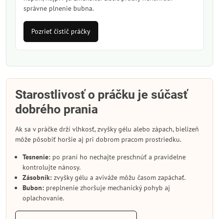
správne plnenie bubna.
Pozrieť čistič práčky
Starostlivosť o práčku je súčasť
dobrého prania
Ak sa v práčke drží vlhkosť, zvyšky gélu alebo zápach, bielizeň
môže pôsobiť horšie aj pri dobrom pracom prostriedku.
Tesnenie:
po praní ho nechajte preschnúť a pravidelne
kontrolujte nánosy.
Zásobník:
zvyšky gélu a aviváže môžu časom zapáchať.
Bubon:
preplnenie zhoršuje mechanický pohyb aj
oplachovanie.