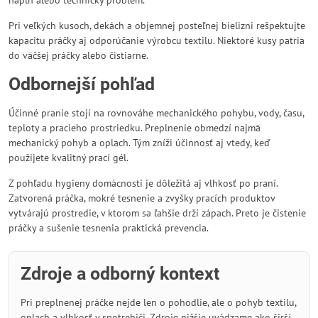
náplň alebo technický problém.
Pri veľkých kusoch, dekách a objemnej posteľnej bielizni rešpektujte
kapacitu práčky aj odporúčanie výrobcu textilu. Niektoré kusy patria
do väčšej práčky alebo čistiarne.
Odbornejší pohľad
Účinné pranie stojí na rovnováhe mechanického pohybu, vody, času,
teploty a pracieho prostriedku. Preplnenie obmedzí najmä
mechanický pohyb a oplach. Tým zníži účinnosť aj vtedy, keď
použijete kvalitný prací gél.
Z pohľadu hygieny domácnosti je dôležitá aj vlhkosť po praní.
Zatvorená práčka, mokré tesnenie a zvyšky pracích produktov
vytvárajú prostredie, v ktorom sa ľahšie drží zápach. Preto je čistenie
práčky a sušenie tesnenia praktická prevencia.
Zdroje a odborný kontext
Pri preplnenej práčke nejde len o pohodlie, ale o pohyb textilu,
oplach a vlhkosť v spotrebiči. Zdroje nižšie uvádzame ako širší