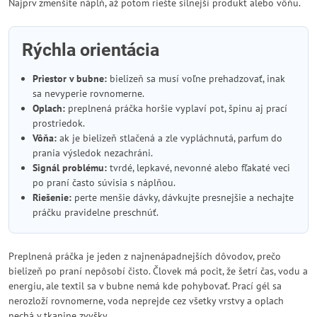
Najprv zmenšite náplň, až potom riešte silnejší produkt alebo vôňu.
Rýchla orientácia
Priestor v bubne:
bielizeň sa musí voľne prehadzovať, inak
sa nevyperie rovnomerne.
Oplach:
preplnená práčka horšie vyplaví pot, špinu aj prací
prostriedok.
Vôňa:
ak je bielizeň stlačená a zle vypláchnutá, parfum do
prania výsledok nezachráni.
Signál problému:
tvrdé, lepkavé, nevonné alebo fľakaté veci
po praní často súvisia s náplňou.
Riešenie:
perte menšie dávky, dávkujte presnejšie a nechajte
práčku pravidelne preschnúť.
Preplnená práčka je jeden z najnenápadnejších dôvodov, prečo
bielizeň po praní nepôsobí čisto. Človek má pocit, že šetrí čas, vodu a
energiu, ale textil sa v bubne nemá kde pohybovať. Prací gél sa
nerozloží rovnomerne, voda neprejde cez všetky vrstvy a oplach
nechá v tkanine zvyšky.