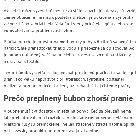
Výsledok môže vyzerať rôzne: tričká stále zapáchajú, uteráky sú tvrdé,
čierne oblečenie má mapy, posteľná bielizeň je pokrčená a syntetika
začne cítiť po zahriatí tela. Veľa ľudí vtedy pridá viac gélu alebo viac
vône, ale tým sa problém často zhorší.
Práčka potrebuje priestor na mechanický pohyb. Bielizeň sa nemá len
namočiť, ale prehadzovať, trieť o vodu a priebežne sa oplachovať. Ak
je bubon natlačený, väčšina pracieho procesu sa zmení na stlačený
mokrý balík textilu.
Tento článok vysvetľuje, ako spoznať preplnenú práčku, čo sa deje pri
praní, ako veľkú náplň zvoliť pri uterákoch, syntetike, posteľnej
bielizni a bežnom oblečení a kedy už treba riešiť aj čistenie práčky.
Prečo preplnený bubon zhorší pranie
V bubne musí byť dostatok miesta na pohyb. Keď sa bielizeň nemá
kde prehadzovať, prací roztok sa nedostane rovnomerne k vláknam.
Niektoré kusy sú premokrené, iné len stlačené v strede náplne. Špina,
pot a zvyšky produktu potom zostávajú v tkanine.