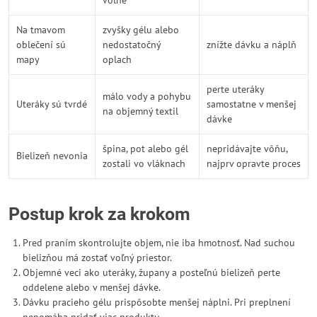
voľne
Na tmavom
zvyšky gélu alebo
oblečení sú
nedostatočný
znížte dávku a náplň
mapy
oplach
perte uteráky
málo vody a pohybu
Uteráky sú tvrdé
samostatne v menšej
na objemný textil
dávke
špina, pot alebo gél
nepridávajte vôňu,
Bielizeň nevonia
zostali vo vláknach
najprv opravte proces
Postup krok za krokom
Pred praním skontrolujte objem, nie iba hmotnosť. Nad suchou
bielizňou má zostať voľný priestor.
Objemné veci ako uteráky, župany a posteľnú bielizeň perte
oddelene alebo v menšej dávke.
Dávku pracieho gélu prispôsobte menšej náplni. Pri preplnení