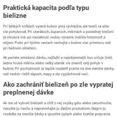
Praktická kapacita podľa typu
bielizne
Pri ľahkých tričkách vyzerá bubon plný rýchlejšie, ale textil sa ešte
vie pohybovať. Pri uterákoch, županoch, mikinách a posteľnej bielizni
je situácia iná: po nasiaknutí vodou výrazne zväčšia hmotnosť a
objem. Preto pri týchto veciach nechajte v bubne viac priestoru než
pri bežnom oblečení.
Ak periete zmiešanú dávku, najťažší a najobjemnejší kus určuje limit.
Jedna hrubá mikina alebo veľký uterák vie zmeniť celý pohyb v
bubne. Pri pochybnosti je lepšie rozdeliť pranie na dve menšie dávky,
než neskôr riešiť zápach, mapy a zle vypláchnuté veci.
Ako zachrániť bielizeň po zle vypratej
preplnenej dávke
Ak ste už vybrali bielizeň a cítiť z nej zvyšky gélu alebo zatuchnutie,
nesušte ju nasilu a neprevoňajte ju ďalším produktom. Najprv ju
rozdeľte na menšie dávky a spustite oplach alebo kratšie prepranie