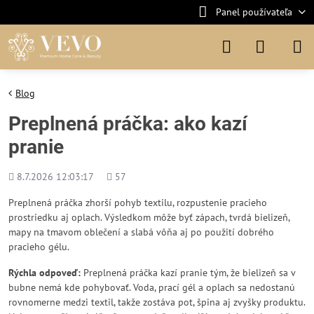
Panel používateľa
Blog
Preplnená práčka: ako kazí
pranie
Pridané
Počet
8.7.2026 12:03:17
57
zobrazení
Preplnená práčka zhorší pohyb textilu, rozpustenie pracieho
prostriedku aj oplach. Výsledkom môže byť zápach, tvrdá bielizeň,
mapy na tmavom oblečení a slabá vôňa aj po použití dobrého
pracieho gélu.
Rýchla odpoveď:
Preplnená práčka kazí pranie tým, že bielizeň sa v
bubne nemá kde pohybovať. Voda, prací gél a oplach sa nedostanú
rovnomerne medzi textil, takže zostáva pot, špina aj zvyšky produktu.