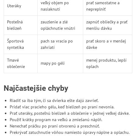
veľký objem po
prať samostatne a
Uteráky
nasiaknutí
nepreplniť
Posteľná
zauzlenie a zlé
zapnúť obliečky a prať
bielizeň
opláchnutie vnútri
menšiu dávku
Športová
pach sa vracia po
prať skoro a v menšej
syntetika
zahriatí
dávke
Tmavé
menej produktu, lepší
mapy po géli
oblečenie
oplach
Najčastejšie chyby
Riadiť sa iba tým, či sa dvierka ešte dajú zavrieť.
Pridať viac pracieho gélu, keď bielizeň po praní nevonia.
Prať uteráky, posteľnú bielizeň a oblečenie v jednej veľkej dávke.
Použiť krátky program na veľkú a zmiešanú náplň.
Nenechať práčku po praní otvorenú a preschnúť.
Prekrývať zatuchnutie vôňou namiesto úpravy náplne a oplachu.