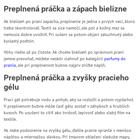
Preplnená práčka a zápach bielizne
Ak bielizeň po praní zapácha, preplnenie je jedna z prvých vecí, ktorú
treba skontrolovať. Textil sa síce namočí, ale pot a kožný maz sa
nemusia dobre uvoľniť. Pri sušení sa potom objaví zatuchnutý alebo
kyslastý podtón.
Vôňu riešte až po čistote. Ak chcete bielizeň po správnom praní
jemne prevoňať, môžete neskôr siahnuť po kategórii
parfumy do
prania
, ale pri preplnenom bubne najprv znížte náplň.
Preplnená práčka a zvyšky pracieho
gélu
Prací gél potrebuje vodu a pohyb, aby sa rozložil a potom vypláchol.
V preplnenom bubne môže časť gélu zostať v záhyboch a hrubších
kusoch. Po usušení to cítiť ako tvrdosť, lepivosť alebo slabý film na
textile.
Ak máte podozrenie na zvyšky gélu, ďalšie pranie spravte s menšou
náplňou a miernejšou dávkou. Pri tmavom oblečení sledujte mapy,