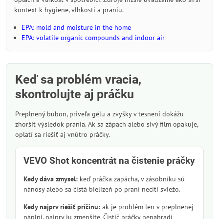
kontext k hygiene, vlhkosti a praniu.
EPA: mold and moisture in the home
EPA: volatile organic compounds and indoor air
Keď sa problém vracia,
skontrolujte aj práčku
Preplnený bubon, priveľa gélu a zvyšky v tesnení dokážu
zhoršiť výsledok prania. Ak sa zápach alebo sivý film opakuje,
oplatí sa riešiť aj vnútro práčky.
VEVO Shot koncentrát na čistenie práčky
Kedy dáva zmysel:
keď práčka zapácha, v zásobníku sú
nánosy alebo sa čistá bielizeň po praní necíti sviežo.
Kedy najprv riešiť príčinu:
ak je problém len v preplnenej
náplni, najprv ju zmenšite. Čistič práčky nenahradí