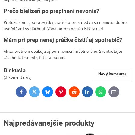
Prečo bielizeň po preplnení nevonia?
Pretože špina, pot a zvyšky pracieho prostriedku sa nemusia dobre
uvoľniť ani vypláchnuť. Vôňa potom nemá čistý základ.
Mám pri preplnenej práčke čistiť aj spotrebič?
Ak sa problém opakuje aj po zmenšení náplne, áno. Skontrolujte
zásobník, tesnenie, filter a bubon.
Diskusia
Nový komentár
(0 komentárov)
Facebook
Twitter
Bluesky
Pinterest
Reddit
LinkedIn
WhatsApp
E-
mail
Najpredávanejšie produkty