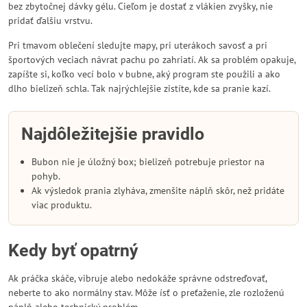
bez zbytočnej dávky gélu. Cieľom je dostať z vlákien zvyšky, nie
pridať ďalšiu vrstvu.
Pri tmavom oblečení sledujte mapy, pri uterákoch savosť a pri
športových veciach návrat pachu po zahriatí. Ak sa problém opakuje,
zapíšte si, koľko vecí bolo v bubne, aký program ste použili a ako
dlho bielizeň schla. Tak najrýchlejšie zistíte, kde sa pranie kazí.
Najdôležitejšie pravidlo
Bubon nie je úložný box; bielizeň potrebuje priestor na
pohyb.
Ak výsledok prania zlyháva, zmenšite náplň skôr, než pridáte
viac produktu.
Kedy byť opatrný
Ak práčka skáče, vibruje alebo nedokáže správne odstreďovať,
neberte to ako normálny stav. Môže ísť o preťaženie, zle rozloženú