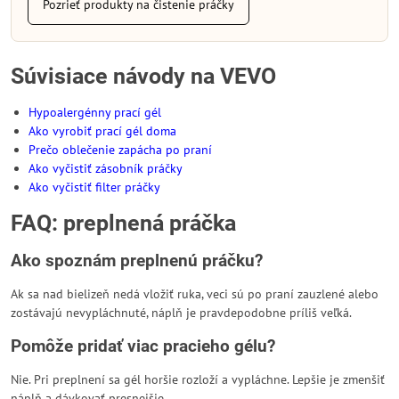
Pozrieť produkty na čistenie práčky
Súvisiace návody na VEVO
Hypoalergénny prací gél
Ako vyrobiť prací gél doma
Prečo oblečenie zapácha po praní
Ako vyčistiť zásobník práčky
Ako vyčistiť filter práčky
FAQ: preplnená práčka
Ako spoznám preplnenú práčku?
Ak sa nad bielizeň nedá vložiť ruka, veci sú po praní zauzlené alebo
zostávajú nevypláchnuté, náplň je pravdepodobne príliš veľká.
Pomôže pridať viac pracieho gélu?
Nie. Pri preplnení sa gél horšie rozloží a vypláchne. Lepšie je zmenšiť
náplň a dávkovať presnejšie.