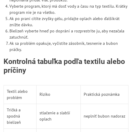
nepomáha pridať viac produktu.
Vyberte program, ktorý má dosť vody a času na typ textilu. Krátky
program nie je na všetko.
Ak po praní cítite zvyšky gélu, pridajte oplach alebo ďalšíkrát
znížte dávku.
Bielizeň vyberte hneď po doprání a rozprestrite ju, aby nezačala
zatuchnúť.
Ak sa problém opakuje, vyčistite zásobník, tesnenie a bubon
práčky.
Kontrolná tabuľka podľa textilu alebo
príčiny
Textil alebo
Riziko
Praktická poznámka
problém
Tričká a
stlačenie a slabší
spodná
neplniť bubon nadoraz
oplach
bielizeň