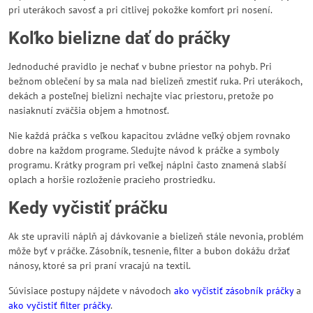
pri uterákoch savosť a pri citlivej pokožke komfort pri nosení.
Koľko bielizne dať do práčky
Jednoduché pravidlo je nechať v bubne priestor na pohyb. Pri
bežnom oblečení by sa mala nad bielizeň zmestiť ruka. Pri uterákoch,
dekách a posteľnej bielizni nechajte viac priestoru, pretože po
nasiaknutí zväčšia objem a hmotnosť.
Nie každá práčka s veľkou kapacitou zvládne veľký objem rovnako
dobre na každom programe. Sledujte návod k práčke a symboly
programu. Krátky program pri veľkej náplni často znamená slabší
oplach a horšie rozloženie pracieho prostriedku.
Kedy vyčistiť práčku
Ak ste upravili náplň aj dávkovanie a bielizeň stále nevonia, problém
môže byť v práčke. Zásobník, tesnenie, filter a bubon dokážu držať
nánosy, ktoré sa pri praní vracajú na textil.
Súvisiace postupy nájdete v návodoch
ako vyčistiť zásobník práčky
a
ako vyčistiť filter práčky
.