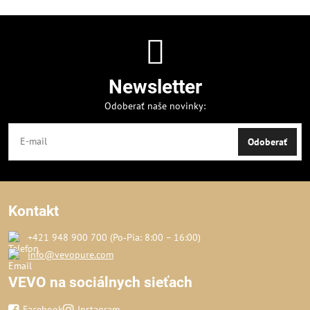
Newsletter
Odoberať naše novinky:
Odoberať
Kontakt
+421 948 900 700 (Po‑Pia: 8:00 – 16:00)
info@vevopure.com
VEVO na sociálnych sieťach
Facebook
Instagram