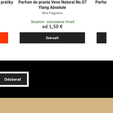
e práčky
Parfum do prania Vevo Natural No.07
Parfum do
Ylang Absolute
Vevo Fragrance
Skladom - odosielame ihneď
Skl
od 1,50 €
Zobraziť
Odoberať