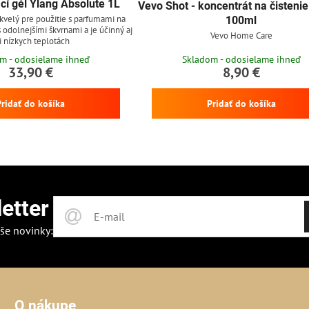
cí gél Ylang Absolute 1L
Vevo Shot - koncentrát na čisteni
skvelý pre použitie s parfumami na
100ml
 s odolnejšími škvrnami a je účinný aj
Vevo Home Care
i nízkych teplotách
m - odosielame ihneď
Skladom - odosielame ihneď
33,90 €
8,90 €
Pridať do košíka
Pridať do košíka
etter
še novinky:
O nákupe