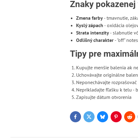
Znaky pokazenej
Zmena farby
- tmavnutie, zák
Kyslý zápach
- oxidácia olejo
Strata intenzity
- slabnutie v
Odlišný charakter
- "off" notes
Tipy pre maximál
Kupujte menšie balenia ak n
Uchovávajte originálne balen
Neponechávajte rozprašovač 
Neprikladajte fľašku k telu - 
Zapisujte dátum otvorenia
Facebook
Twitter
Bluesky
Pinterest
Red