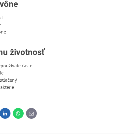
 vône
al
v
ône
nu životnosť
epoužívate často
ie
stlačený
baktérie
dit
LinkedIn
WhatsApp
E-
mail