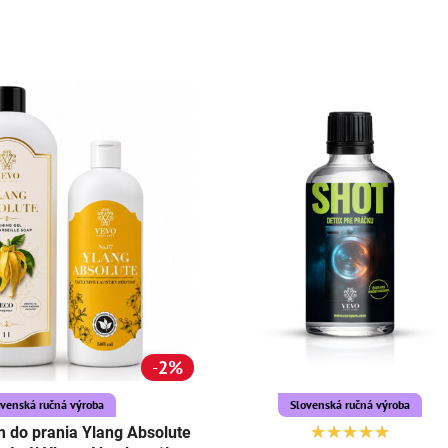
2%
ovenská ručná výroba
Slovenská ručná výroba
 do prania Ylang Absolute