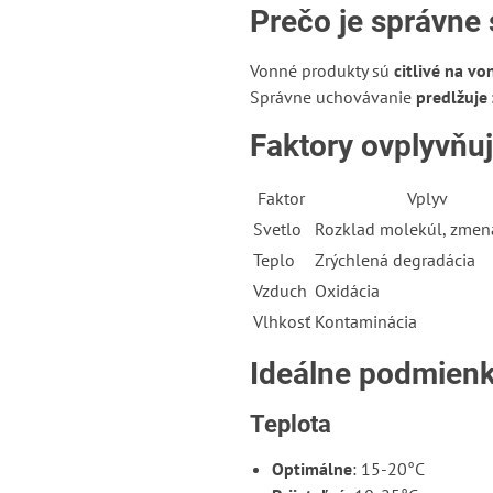
Prečo je správne 
Vonné produkty sú
citlivé na vo
Správne uchovávanie
predlžuje
Faktory ovplyvňuj
Faktor
Vplyv
Svetlo
Rozklad molekúl, zmena
Teplo
Zrýchlená degradácia
Vzduch
Oxidácia
Vlhkosť
Kontaminácia
Ideálne podmien
Teplota
Optimálne
: 15-20°C