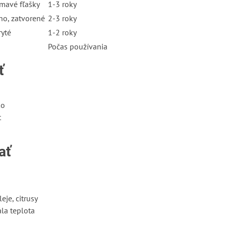
tmavé fľašky
1-3 roky
ho, zatvorené
2-3 roky
ryté
1-2 roky
Počas používania
ť
ko
t
ať
eje, citrusy
ála teplota