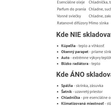
Esenciálne oleje
Chladnička, 
Parfum do prania
Chladne, suc
Vonné sviečky
Chladne, zak
Ratanové difúzory
Mimo slnka
Kde NIE skladova
Kúpeľňa
- teplo a vlhkosť
Okenný parapet
- priame sln
Auto
- extrémne výkyvy teplô
Blízko radiátora
- teplo
Kde ÁNO skladov
Spálňa
- skrinka, zásuvka
Šatník
- uzavretý priestor
Chladnička
- pre esenciálne ol
Klimatizovaná miestnosť
- st