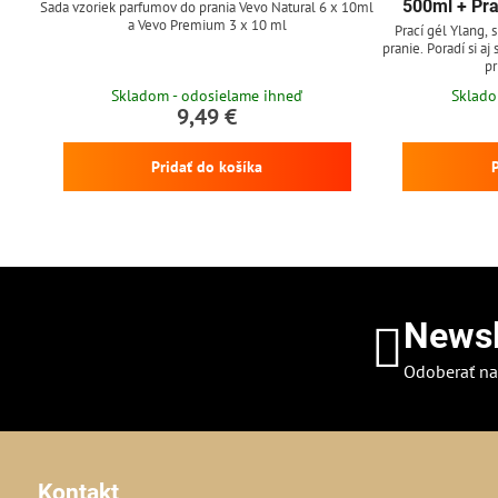
500ml + Pra
Sada vzoriek parfumov do prania Vevo Natural 6 x 10ml
a Vevo Premium 3 x 10 ml
Prací gél Ylang, 
pranie. Poradí si aj
pr
Skladom - odosielame ihneď
Sklado
9,49 €
Pridať do košíka
Newsl
Odoberať na
Kontakt