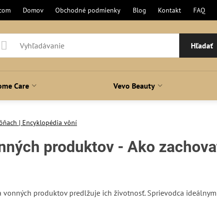
.com
Domov
Obchodné podmienky
Blog
Kontakt
FAQ
Hľadať
ome Care
Vevo Beauty
ôňach | Encyklopédia vôní
nných produktov - Ako zachovať
ení
 vonných produktov predlžuje ich životnosť. Sprievodca ideálny