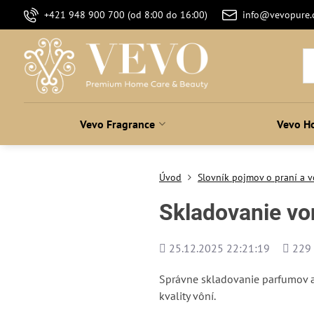
+421 948 900 700 (od 8:00 do 16:00)
info@vevopure
Vevo Fragrance
Vevo H
Úvod
Slovník pojmov o praní a v
Skladovanie vo
Pridané
Počet
25.12.2025 22:21:19
229
zobraz
Správne skladovanie parfumov a
kvality vôní.