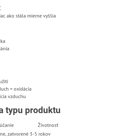
C
iac ako stála mierne vyššia
vka
ránia
žití
duch = oxidácia
ícia vzduchu
a typu produktu
účanie
Životnosť
ne, zatvorené
3-5 rokov