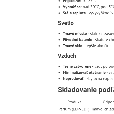
Prijateľné
: 10-25°C
Vyhnúť sa
: nad 30°C, pod 5°
Stála teplota
- výkyvy škodí v
Svetlo
Tmavé miesto
- skrinka, zásu
Pôvodné balenie
- škatule ch
Tmavé sklo
- lepšie ako číre
Vzduch
Tesne zatvorené
- vždy po pou
Minimalizovať otváranie
- vz
Neprelievať
- zbytočná expoz
Skladovanie podľ
Produkt
Odpor
Parfum (EDP/EDT)
Tmavo, chlad