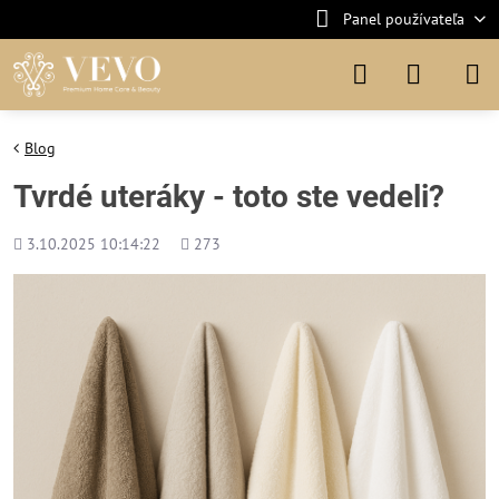
Panel používateľa
Blog
Tvrdé uteráky - toto ste vedeli?
Pridané
Počet
3.10.2025 10:14:22
273
zobrazení