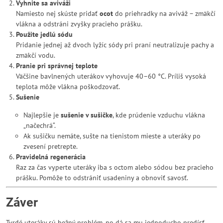
Vyhnite sa aviváži
Namiesto nej skúste pridať
ocot
do priehradky na aviváž – zmäkčí
vlákna a odstráni zvyšky pracieho prášku.
Použite jedlú sódu
Pridanie jednej až dvoch lyžíc sódy pri praní neutralizuje pachy a
zmäkčí vodu.
Pranie pri správnej teplote
Väčšine bavlnených uterákov vyhovuje 40–60 °C. Príliš vysoká
teplota môže vlákna poškodzovať.
Sušenie
Najlepšie je
sušenie v sušičke
, kde prúdenie vzduchu vlákna
„načechrá“.
Ak sušičku nemáte, sušte na tienistom mieste a uteráky po
zvesení pretrepte.
Pravidelná regenerácia
Raz za čas vyperte uteráky iba s octom alebo sódou bez pracieho
prášku. Pomôže to odstrániť usadeniny a obnoviť savosť.
Záver
Tvrdé uteráky sú bežný problém, no dá sa mu jednoducho predísť