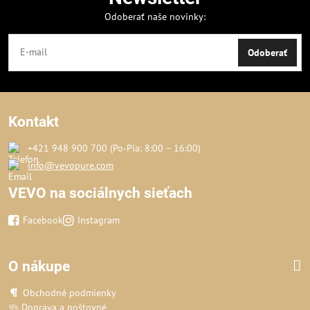
Odoberať naše novinky:
Odoberať
Kontakt
+421 948 900 700 (Po‑Pia: 8:00 – 16:00)
info@vevopure.com
VEVO na sociálnych sieťach
Facebook
Instagram
O nákupe
Obchodné podmienky
Doprava a poštovné