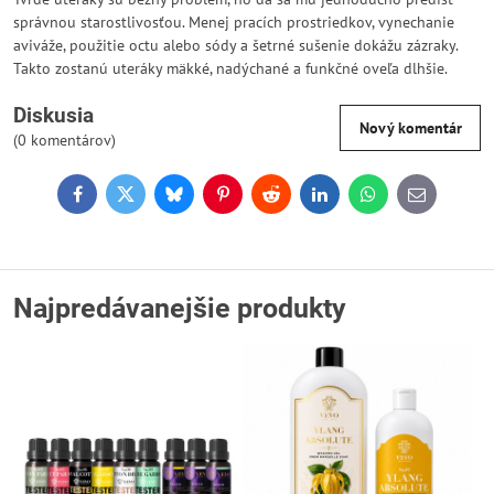
správnou starostlivosťou. Menej pracích prostriedkov, vynechanie
aviváže, použitie octu alebo sódy a šetrné sušenie dokážu zázraky.
Takto zostanú uteráky mäkké, nadýchané a funkčné oveľa dlhšie.
Diskusia
Nový komentár
(0 komentárov)
Facebook
Twitter
Bluesky
Pinterest
Reddit
LinkedIn
WhatsApp
E-
mail
Najpredávanejšie produkty