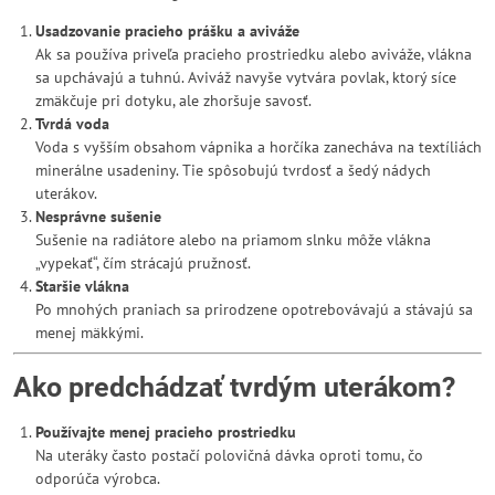
Usadzovanie pracieho prášku a aviváže
Ak sa používa priveľa pracieho prostriedku alebo aviváže, vlákna
sa upchávajú a tuhnú. Aviváž navyše vytvára povlak, ktorý síce
zmäkčuje pri dotyku, ale zhoršuje savosť.
Tvrdá voda
Voda s vyšším obsahom vápnika a horčíka zanecháva na textíliách
minerálne usadeniny. Tie spôsobujú tvrdosť a šedý nádych
uterákov.
Nesprávne sušenie
Sušenie na radiátore alebo na priamom slnku môže vlákna
„vypekať“, čím strácajú pružnosť.
Staršie vlákna
Po mnohých praniach sa prirodzene opotrebovávajú a stávajú sa
menej mäkkými.
Ako predchádzať tvrdým uterákom?
Používajte menej pracieho prostriedku
Na uteráky často postačí polovičná dávka oproti tomu, čo
odporúča výrobca.