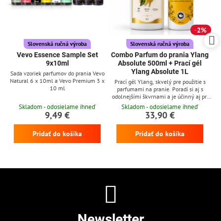
2%
Slovenská ručná výroba
Slovenská ručná výroba
Vevo Essence Sample Set
Combo Parfum do prania Ylang
9x10ml
Absolute 500ml + Prací gél
Ylang Absolute 1L
Sada vzoriek parfumov do prania Vevo
Natural 6 x 10ml a Vevo Premium 3 x
Prací gél Ylang, skvelý pre použitie s
10 ml
parfumami na pranie. Poradí si aj s
odolnejšími škvrnami a je účinný aj pri
nízkych teplotách
Skladom - odosielame ihneď
Skladom - odosielame ihneď
9,49 €
33,90 €
Pridať do košíka
Pridať do košíka
Newsletter