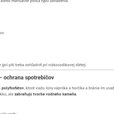
 alebo manuálne podľa typu zariadenia.
ov.
pri pití treba zohľadniť pri nízkosodíkovej diéte).
e – ochrana spotrebičov
o
polyfosfátov
, ktoré viažu ióny vápnika a horčíka a bránia im us
kkú, ale
zabraňujú tvorbe vodného kameňa
.
vače vody.