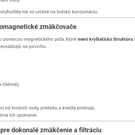
olyfosfáty nie sú určené na ľudskú konzumáciu.
tromagnetické zmäkčovače
odu pomocou magnetického poľa, ktoré
mení kryštalickú štruktúru
 neusádzajú na povrchu.
a chémie).
 od tvrdosti vody, prietoku a kvality prístroja,
nia ich správanie.
pre dokonalé zmäkčenie a filtráciu