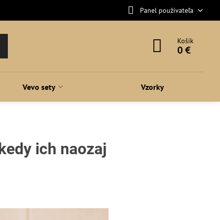
Panel používateľa
Košík
0 €
Vevo sety
Vzorky
kedy ich naozaj