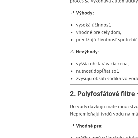
proces sa vykonáva automaticky
📍
Výhody:
vysoká účinnosť,
vhodné pre celý dom,
predlžujú životnosť spotrebič
⚠️
Nevýhody:
vyššia obstarávacia cena,
nutnosť dopĺňať soľ,
zvyšujú obsah sodíka vo vode (
2. Polyfosfátové filtr
Do vody dávkujú malé množstv
Nepremieňajú tvrdú vodu na mä
📍
Vhodné pre:
práčky, umývačky riadu, ohrie