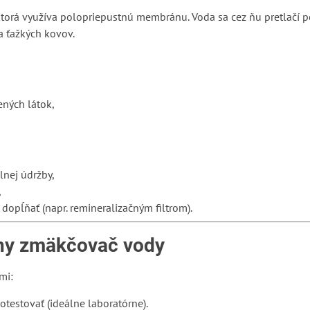
ktorá využíva polopriepustnú membránu. Voda sa cez ňu pretlačí p
 a ťažkých kovov.
ených látok,
lnej údržby,
,
 dopĺňať (napr. remineralizačným filtrom).
vny zmäkčovač vody
mi:
 otestovať (ideálne laboratórne).