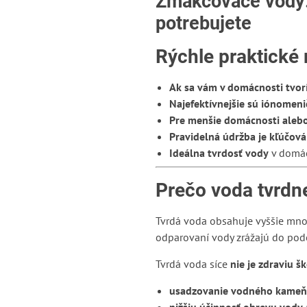
Zmäkčovače vody: 
potrebujete
Rýchle praktické 
Ak sa vám v domácnosti tvo
Najefektívnejšie sú iónomen
Pre menšie domácnosti aleb
Pravidelná údržba je kľúčová
Ideálna tvrdosť vody
v domác
Prečo voda tvrdne
Tvrdá voda obsahuje vyššie mno
odparovaní vody zrážajú do po
Tvrdá voda síce
nie je zdraviu š
usadzovanie vodného kameň