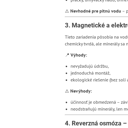
⚠️
Nevhodné pre pitnú vodu
– p
3. Magnetické a elek
Tieto zariadenia pôsobia na v
chemicky tvrdá, ale minerály sa
📍
Výhody:
nevyžadujú údržbu,
jednoduchá montáž,
ekologické riešenie (bez soli 
⚠️
Nevýhody:
účinnosť je obmedzená – závisí
neodstraňujú minerály, len me
4. Reverzná osmóza – 