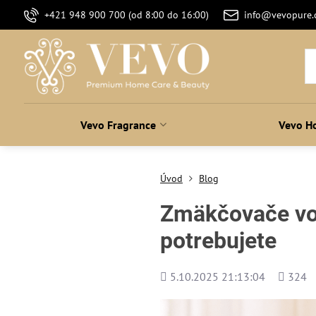
+421 948 900 700 (od 8:00 do 16:00)
info@vevopure
Vevo Fragrance
Vevo H
Úvod
Blog
Zmäkčovače vod
potrebujete
Pridané
Počet
5.10.2025 21:13:04
324
zobraze