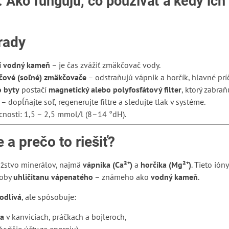
Ako fungujú, čo používať a kedy ich
rady
rí vodný kameň
– je čas zvážiť zmäkčovač vody.
ičové (soľné) zmäkčovače
– odstraňujú vápnik a horčík, hlavné príč
o byty
postačí
magnetický alebo polyfosfátový filter
, ktorý zabra
– dopĺňajte soľ, regenerujte filtre a sledujte tlak v systéme.
nosti: 1,5 – 2,5 mmol/l (8–14 °dH).
 a prečo to riešiť?
žstvo minerálov, najmä
vápnika (Ca²⁺)
a
horčíka (Mg²⁺)
. Tieto ión
doby
uhličitanu vápenatého
– známeho ako
vodný kameň
.
kodlivá
, ale spôsobuje:
a
v kanviciach, práčkach a bojleroch,