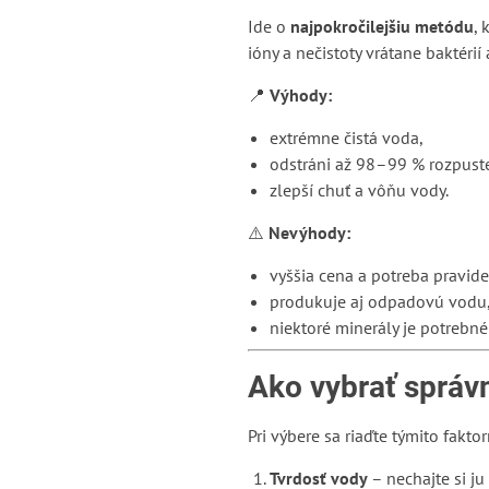
Ide o
najpokročilejšiu metódu
, 
ióny a nečistoty vrátane baktérií
📍
Výhody:
extrémne čistá voda,
odstráni až 98–99 % rozpust
zlepší chuť a vôňu vody.
⚠️
Nevýhody:
vyššia cena a potreba pravide
produkuje aj odpadovú vodu
niektoré minerály je potrebné
Ako vybrať sprá
Pri výbere sa riaďte týmito faktor
Tvrdosť vody
– nechajte si ju