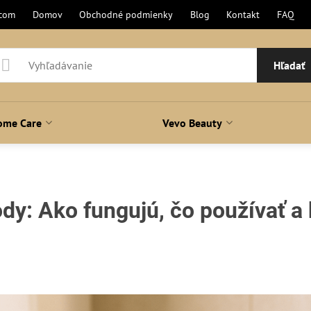
.com
Domov
Obchodné podmienky
Blog
Kontakt
FAQ
Hľadať
ome Care
Vevo Beauty
y: Ako fungujú, čo používať a 
ní