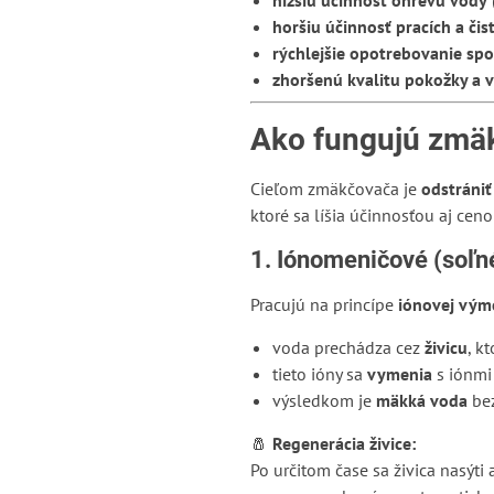
nižšiu účinnosť ohrevu vody
horšiu účinnosť pracích a čis
rýchlejšie opotrebovanie spo
zhoršenú kvalitu pokožky a 
Ako fungujú zmä
Cieľom zmäkčovača je
odstrániť
ktoré sa líšia účinnosťou aj ceno
1. Iónomeničové (soľn
Pracujú na princípe
iónovej vým
voda prechádza cez
živicu
, k
tieto ióny sa
vymenia
s iónmi 
výsledkom je
mäkká voda
bez
🧂
Regenerácia živice:
Po určitom čase sa živica nasýti