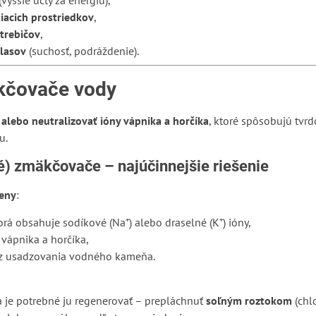
(vyššie účty za energiu),
tiacich prostriedkov
,
trebičov
,
vlasov
(suchosť, podráždenie).
kčovače vody
 alebo neutralizovať ióny vápnika a horčíka
, ktoré spôsobujú tvrdo
u.
é) zmäkčovače – najúčinnejšie riešenie
eny
:
torá obsahuje sodíkové (Na⁺) alebo draselné (K⁺) ióny,
vápnika a horčíka,
 usadzovania vodného kameňa.
 a je potrebné ju regenerovať – prepláchnuť
soľným roztokom
(chl