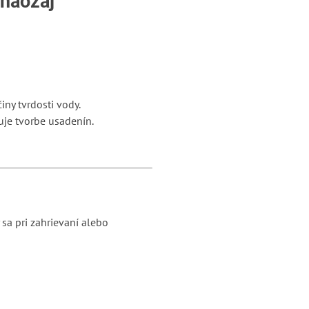
 naozaj
iny tvrdosti vody.
ňuje tvorbe usadenín.
y sa pri zahrievaní alebo