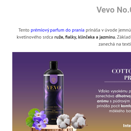
Vevo No.
Tento
prémiový parfum do prania
prináša v úvode jemnú
kvetinového srdca
ruže, fialky, klinčeka a jazmínu
. Zákla
zanechá na textí