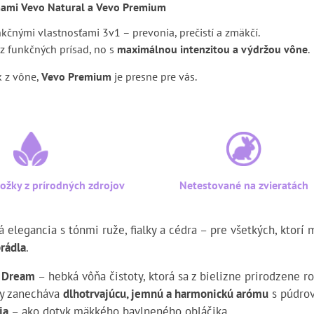
mami Vevo Natural a Vevo Premium
nkčnými vlastnosťami 3v1 – prevonia, prečistí a zmäkčí.
z funkčných prísad, no s
maximálnou intenzitou a výdržou vône
.
k z vône,
Vevo Premium
je presne pre vás.
ložky z prírodných zdrojov
Netestované na zvieratách
á elegancia s tónmi ruže, fialky a cédra – pre všetkých, ktorí 
prádla
.
n Dream
– hebká vôňa čistoty, ktorá sa z bielizne prirodzene ro
ky zanecháva
dlhotrvajúcu, jemnú a harmonickú arómu
s púdro
ja
– ako dotyk mäkkého bavlneného obláčika.