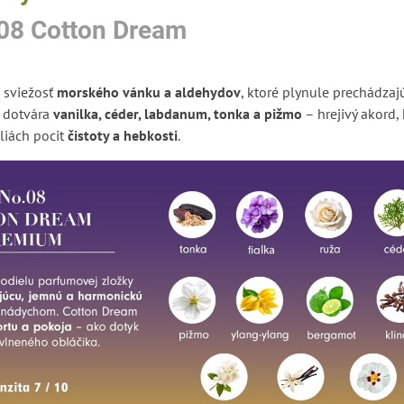
08 Cotton Dream
 sviežosť
morského vánku a aldehydov
, ktoré plynule prechádzaj
d dotvára
vanilka, céder, labdanum, tonka a pižmo
– hrejivý akord, 
liách pocit
čistoty a hebkosti
.