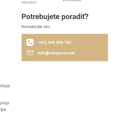
otevření:
Potrebujete poradiť?
Kontaktujte nás:
+421 948 900 700
info​@vevopure​.com
milujú
zvíja
vým