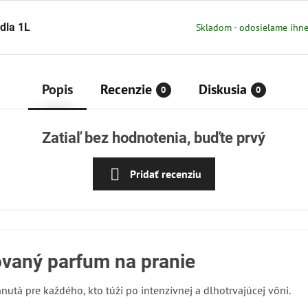
dla 1L
Skladom - odosielame ihn
Popis
Recenzie
Diskusia
0
0
Zatiaľ bez hodnotenia, buďte prvý
Pridať recenziu
ovaný parfum na pranie
nutá pre každého, kto túži po intenzívnej a dlhotrvajúcej vôni.