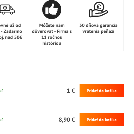
ovné už od
Môžete nám
30 dňová garancia
 - Zadarmo
dôverovať - Firma s
vrátenia peňazí
bj​. nad 50€
11 ročnou
históriou
1 €
eď
Pridať do košíka
8,90 €
eď
Pridať do košíka