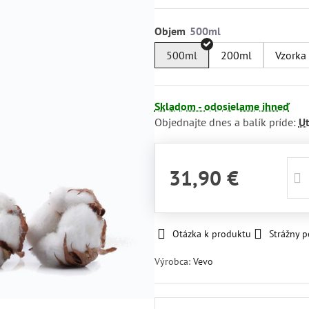
Objem
500ml
200ml
Vzorka
Skladom - odosielame ihneď
Objednajte dnes a balík príde:
U
31,90 €
Otázka k produktu
Strážny p
Výrobca:
Vevo