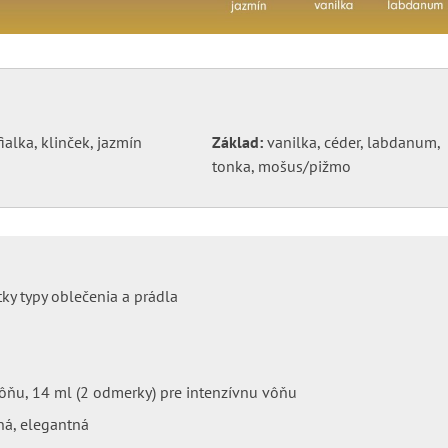
fialka, klinček, jazmín
Základ:
vanilka, céder, labdanum,
tonka, mošus/pižmo
ky typy oblečenia a prádla
ôňu, 14 ml (2 odmerky) pre intenzívnu vôňu
ná, elegantná