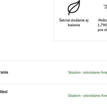
Šetrné zloženie aj
Pošt
balenie
1,79€
pre o
rania
Skladom - odosielame ihn
100ml
Skladom - odosielame ihn