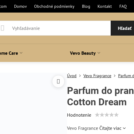
.com
Domov
Obchodné podmienky
Blog
Kontakt
FAQ
Hľadať
ome Care
Vevo Beauty
Úvod
Vevo Fragrance
Parfum d
Parfum do pra
Cotton Dream
Hodnotenie
Vevo Fragrance
Čítajte viac