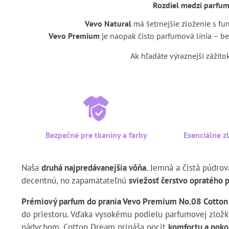
Rozdiel medzi parfu
Vevo Natural
má šetrnejšie zloženie s fu
Vevo Premium
je naopak čisto parfumová línia – be
Ak hľadáte výraznejší zážito
Bezpečné pre tkaniny a farby
Esenciálne z
Naša
druhá najpredávanejšia vôňa
. Jemná a čistá púdrov
decentnú, no zapamätateľnú
sviežosť čerstvo opratého 
Prémiový parfum do prania Vevo Premium No.08 Cotto
do priestoru. Vďaka vysokému podielu parfumovej zlož
nádychom. Cotton Dream prináša pocit
komfortu a poko