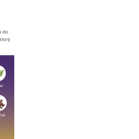
ú do
ktorý