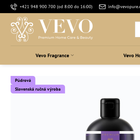
+421 948 900 700 (od 8:00 do 16:00)
info@vevopure
Vevo Fragrance
Vevo H
Púdrová
Slovenská ručná výroba