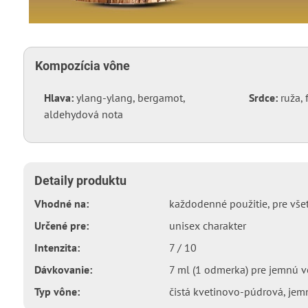
Kompozícia vône
Hlava:
ylang-ylang, bergamot,
Srdce:
ruža, 
aldehydová nota
Detaily produktu
Vhodné na:
každodenné použitie, pre všet
Určené pre:
unisex charakter
Intenzita:
7 / 10
Dávkovanie:
7 ml (1 odmerka) pre jemnú v
Typ vône:
čistá kvetinovo-púdrová, jem