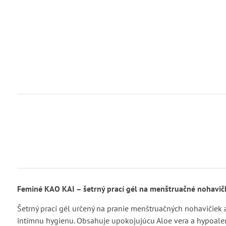
Feminé KAO KAI – šetrný prací gél na menštruačné nohavičk
Šetrný prací gél určený na pranie menštruačných nohavičiek a
intímnu hygienu. Obsahuje upokojujúcu Aloe vera a hypoaler