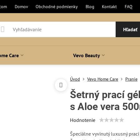
.com
Domov
Obchodné podmienky
Blog
Kontakt
FAQ
Hľadať
ome Care
Vevo Beauty
Úvod
Vevo Home Care
Pranie
Šetrný prací g
s Aloe vera 50
Hodnotenie
Špeciálne vyvinutý luxusný prací