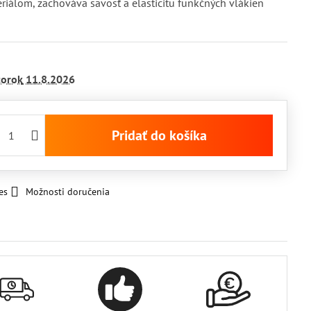
eriálom, zachováva savosť a elasticitu funkčných vlákien
torok
11.8.2026
Pridať do košíka
es
Možnosti doručenia