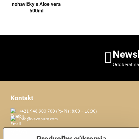
nohavičky s Aloe vera
500ml
Newsl
Odoberať na
Kontakt
+421 948 900 700 (Po‑Pia: 8:00 – 16:00)
info@vevopure.com
VEVO na sociálnych sieťach
Predvoľby súkromia