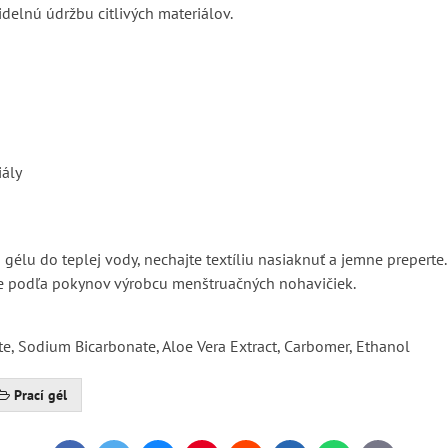
idelnú údržbu citlivých materiálov.
iály
lu do teplej vody, nechajte textíliu nasiaknuť a jemne preperte.
jte podľa pokynov výrobcu menštruačných nohavičiek.
, Sodium Bicarbonate, Aloe Vera Extract, Carbomer, Ethanol
Prací gél