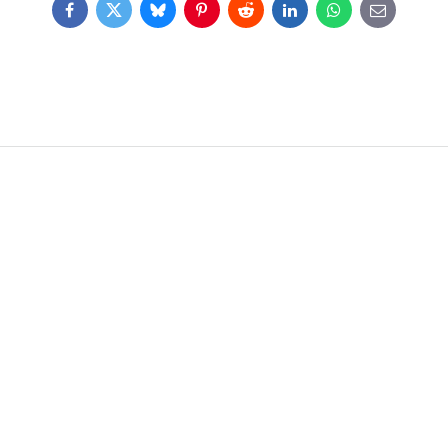
Facebook
Twitter
Bluesky
Pinterest
Reddit
LinkedIn
WhatsApp
E-
mail