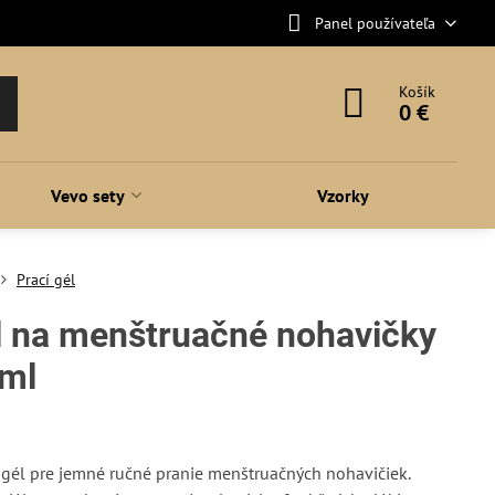
Panel používateľa
Košík
0 €
Vevo sety
Vzorky
Prací gél
él na menštruačné nohavičky
0ml
 gél pre jemné ručné pranie menštruačných nohavičiek.