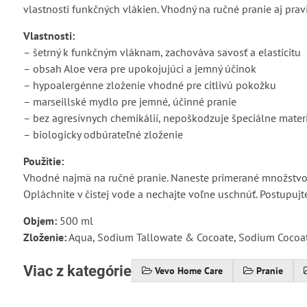
vlastnosti funkčných vlákien. Vhodný na ručné pranie aj prav
Vlastnosti:
– šetrný k funkčným vláknam, zachováva savosť a elasticitu
– obsah Aloe vera pre upokojujúci a jemný účinok
– hypoalergénne zloženie vhodné pre citlivú pokožku
– marseillské mydlo pre jemné, účinné pranie
– bez agresívnych chemikálií, nepoškodzuje špeciálne mater
– biologicky odbúrateľné zloženie
Použitie:
Vhodné najmä na ručné pranie. Naneste primerané množstvo gé
Opláchnite v čistej vode a nechajte voľne uschnúť. Postupu
Objem:
500 ml
Zloženie:
Aqua, Sodium Tallowate & Cocoate, Sodium Cocoate
Viac z kategórie
Vevo Home Care
Pranie