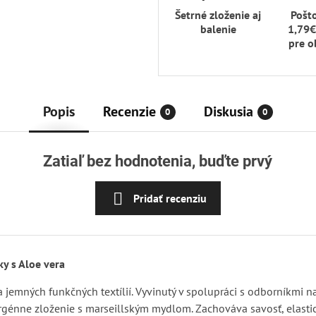
Šetrné zloženie aj
Pošt
balenie
1,79€
pre o
Popis
Recenzie
Diskusia
0
0
Zatiaľ bez hodnotenia, buďte prvý
Pridať recenziu
y s Aloe vera
 jemných funkčných textílií. Vyvinutý v spolupráci s odborníkmi n
génne zloženie s marseillským mydlom. Zachováva savosť, elastic