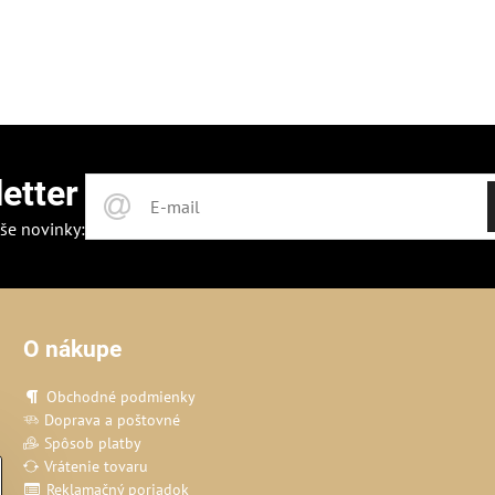
etter
še novinky:
O nákupe
Obchodné podmienky
Doprava a poštovné
Spôsob platby
Vrátenie tovaru
Reklamačný poriadok