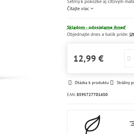
Šetrný k pokožke aj citlivým mat
Čítajte viac
Skladom - odosielame ihneď
Objednajte dnes a balík príde:
U
12,99 €
Otázka k produktu
Strážny p
EAN:
8595727701450