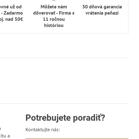
ovné už od
Môžete nám
30 dňová garancia
 - Zadarmo
dôverovať - Firma s
vrátenia peňazí
bj​. nad 50€
11 ročnou
históriou
Potrebujete poradiť?
a
Kontaktujte nás:
itu a