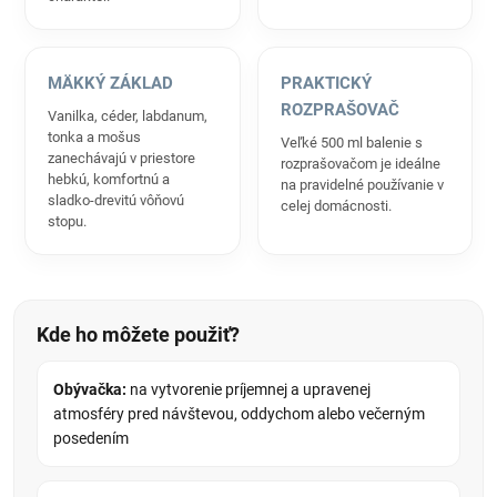
MÄKKÝ ZÁKLAD
PRAKTICKÝ
ROZPRAŠOVAČ
Vanilka, céder, labdanum,
tonka a mošus
Veľké 500 ml balenie s
zanechávajú v priestore
rozprašovačom je ideálne
hebkú, komfortnú a
na pravidelné používanie v
sladko-drevitú vôňovú
celej domácnosti.
stopu.
Kde ho môžete použiť?
Obývačka:
na vytvorenie príjemnej a upravenej
atmosféry pred návštevou, oddychom alebo večerným
posedením