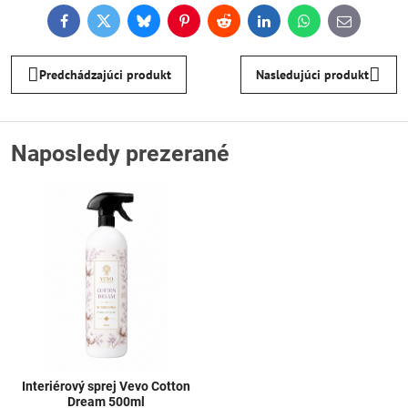
Facebook
Twitter
Bluesky
Pinterest
Reddit
LinkedIn
WhatsApp
E-
mail
Predchádzajúci produkt
Nasledujúci produkt
Naposledy prezerané
Interiérový sprej Vevo Cotton
Dream 500ml