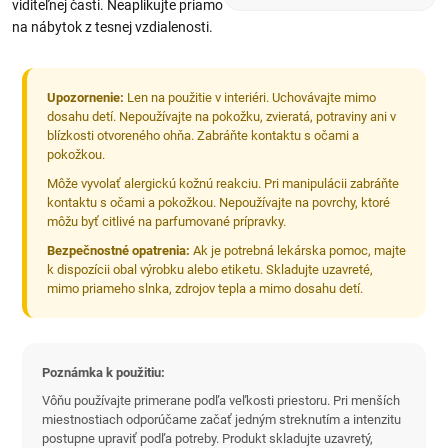
viditeľnej časti. Neaplikujte priamo
na nábytok z tesnej vzdialenosti.
Upozornenie:
Len na použitie v interiéri. Uchovávajte mimo
dosahu detí. Nepoužívajte na pokožku, zvieratá, potraviny ani v
blízkosti otvoreného ohňa. Zabráňte kontaktu s očami a
pokožkou.
Môže vyvolať alergickú kožnú reakciu. Pri manipulácii zabráňte
kontaktu s očami a pokožkou. Nepoužívajte na povrchy, ktoré
môžu byť citlivé na parfumované prípravky.
Bezpečnostné opatrenia:
Ak je potrebná lekárska pomoc, majte
k dispozícii obal výrobku alebo etiketu. Skladujte uzavreté,
mimo priameho slnka, zdrojov tepla a mimo dosahu detí.
Poznámka k použitiu:
Vôňu používajte primerane podľa veľkosti priestoru. Pri menších
miestnostiach odporúčame začať jedným streknutím a intenzitu
postupne upraviť podľa potreby. Produkt skladujte uzavretý,