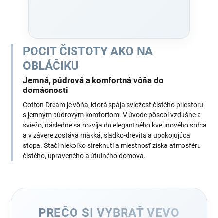
POCIT ČISTOTY AKO NA
OBLÁČIKU
Jemná, púdrová a komfortná vôňa do
domácnosti
Cotton Dream je vôňa, ktorá spája sviežosť čistého priestoru
s jemným púdrovým komfortom. V úvode pôsobí vzdušne a
sviežo, následne sa rozvíja do elegantného kvetinového srdca
a v závere zostáva mäkká, sladko-drevitá a upokojujúca
stopa. Stačí niekoľko streknutí a miestnosť získa atmosféru
čistého, upraveného a útulného domova.
PREČO SI VYBRAŤ VEVO