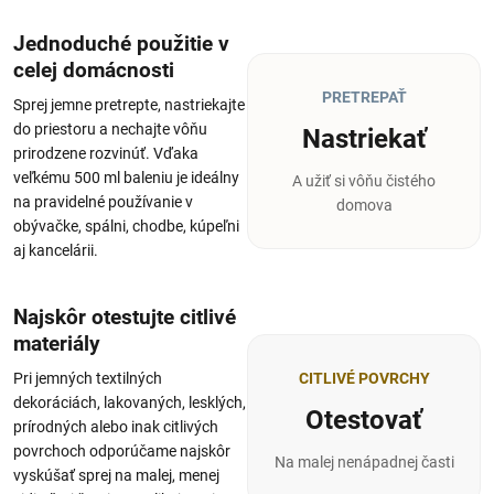
Jednoduché použitie v
celej domácnosti
PRETREPAŤ
Sprej jemne pretrepte, nastriekajte
do priestoru a nechajte vôňu
Nastriekať
prirodzene rozvinúť. Vďaka
veľkému 500 ml baleniu je ideálny
A užiť si vôňu čistého
na pravidelné používanie v
domova
obývačke, spálni, chodbe, kúpeľni
aj kancelárii.
Najskôr otestujte citlivé
materiály
Pri jemných textilných
CITLIVÉ POVRCHY
dekoráciách, lakovaných, lesklých,
Otestovať
prírodných alebo inak citlivých
povrchoch odporúčame najskôr
Na malej nenápadnej časti
vyskúšať sprej na malej, menej