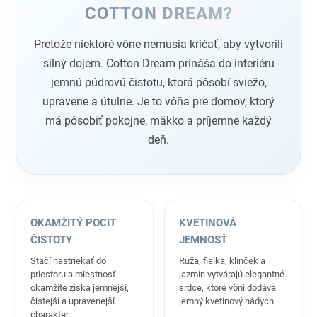
COTTON DREAM?
Pretože niektoré vône nemusia kričať, aby vytvorili
silný dojem. Cotton Dream prináša do interiéru
jemnú púdrovú čistotu, ktorá pôsobí sviežo,
upravene a útulne. Je to vôňa pre domov, ktorý
má pôsobiť pokojne, mäkko a príjemne každý
deň.
OKAMŽITÝ POCIT
KVETINOVÁ
ČISTOTY
JEMNOSŤ
Stačí nastriekať do
Ruža, fialka, klinček a
priestoru a miestnosť
jazmín vytvárajú elegantné
okamžite získa jemnejší,
srdce, ktoré vôni dodáva
čistejší a upravenejší
jemný kvetinový nádych.
charakter.