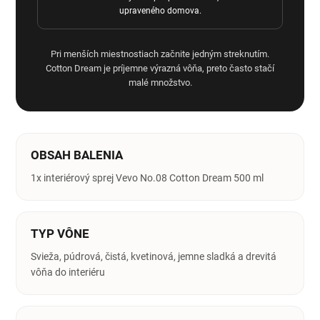
upraveného domova.
Pri menších miestnostiach začnite jedným streknutím.
Cotton Dream je príjemne výrazná vôňa, preto často stačí
malé množstvo.
OBSAH BALENIA
1x interiérový sprej Vevo No.08 Cotton Dream 500 ml
TYP VÔNE
Svieža, púdrová, čistá, kvetinová, jemne sladká a drevitá
vôňa do interiéru