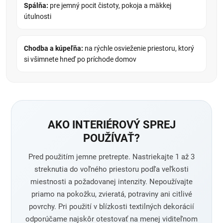
Spálňa:
pre jemný pocit čistoty, pokoja a mäkkej
útulnosti
Chodba a kúpeľňa:
na rýchle osvieženie priestoru, ktorý
si všimnete hneď po príchode domov
AKO INTERIÉROVÝ SPREJ
POUŽÍVAŤ?
Pred použitím jemne pretrepte. Nastriekajte 1 až 3
streknutia do voľného priestoru podľa veľkosti
miestnosti a požadovanej intenzity. Nepoužívajte
priamo na pokožku, zvieratá, potraviny ani citlivé
povrchy. Pri použití v blízkosti textilných dekorácií
odporúčame najskôr otestovať na menej viditeľnom