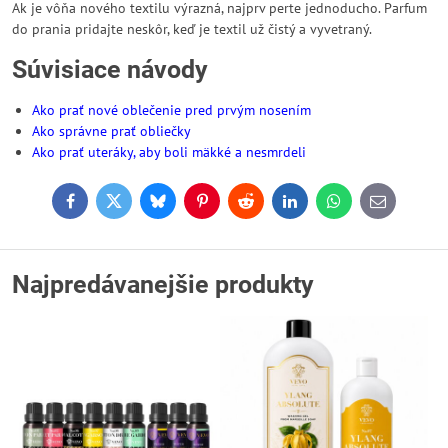
Ak je vôňa nového textilu výrazná, najprv perte jednoducho. Parfum
do prania pridajte neskôr, keď je textil už čistý a vyvetraný.
Súvisiace návody
Ako prať nové oblečenie pred prvým nosením
Ako správne prať obliečky
Ako prať uteráky, aby boli mäkké a nesmrdeli
Facebook
Twitter
Bluesky
Pinterest
Reddit
LinkedIn
WhatsApp
E-
mail
Najpredávanejšie produkty