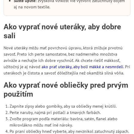
Sušte úplne:
zvyšková vlhkosť vie vytvoriť zatuchnutý dojem
aj na novom textile.
Ako vyprať nové uteráky, aby dobre
sali
Nové uteráky môžu mať povrchovú úpravu, ktorá znižuje prvotnú
savosť. Preto ich perte samostatne, bez nadmerného množstva
aviváže a nechajte ich dobre vyschnúť. Ak chcete riešiť mäkkosť,
užitočný je aj návod
ako prať uteráky, aby boli mäkké a nesmrdeli
. Pri
uterákoch je čistota a savosť dôležitejšia než okamžitá silná vôňa.
Ako vyprať nové obliečky pred prvým
použitím
Zapnite zipsy alebo gombíky, aby sa obliečky menej krútili.
Perte naruby, najmä pri potlači a tmavých farbách.
Zvoľte program podľa materiálu: bavlna, satén, flanel alebo
mikrovlákno môžu mať iné nároky.
Po praní obliečky hneď vyberte, aby nevznikol zatuchnutý zápach.