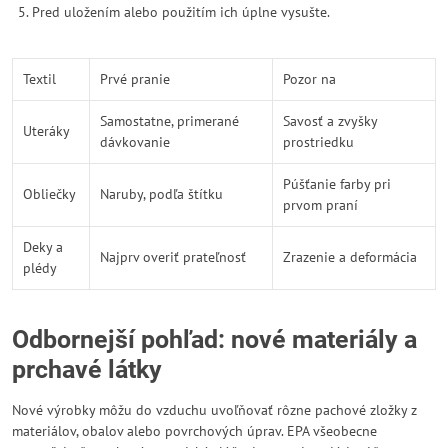
Pred uložením alebo použitím ich úplne vysušte.
Textil
Prvé pranie
Pozor na
Samostatne, primerané
Savosť a zvyšky
Uteráky
dávkovanie
prostriedku
Púšťanie farby pri
Obliečky
Naruby, podľa štítku
prvom praní
Deky a
Najprv overiť prateľnosť
Zrazenie a deformácia
plédy
Odbornejší pohľad: nové materiály a
prchavé látky
Nové výrobky môžu do vzduchu uvoľňovať rôzne pachové zložky z
materiálov, obalov alebo povrchových úprav. EPA všeobecne