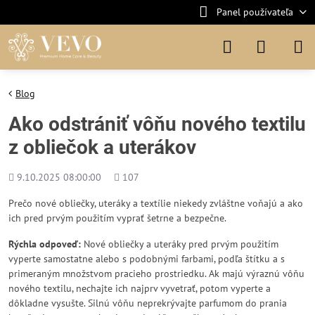
Panel používateľa
Blog
Ako odstrániť vôňu nového textilu
z obliečok a uterákov
Pridané
Počet
9.10.2025 08:00:00
107
zobrazení
Prečo nové obliečky, uteráky a textílie niekedy zvláštne voňajú a ako
ich pred prvým použitím vyprať šetrne a bezpečne.
Rýchla odpoveď:
Nové obliečky a uteráky pred prvým použitím
vyperte samostatne alebo s podobnými farbami, podľa štítku a s
primeraným množstvom pracieho prostriedku. Ak majú výraznú vôňu
nového textilu, nechajte ich najprv vyvetrať, potom vyperte a
dôkladne vysušte. Silnú vôňu neprekrývajte parfumom do prania