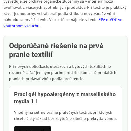
vysvetľuje, že prchavé organické zlúčeniny sa v interiéri môžu
uvoľňovať z viacerých spotrebných produktov. Pri textile je praktický
záver jednoduchý: vetrať, prať podľa štítku a nevytvárať z vôní
náhradu za prvé čistenie. Viac k téme nájdete v texte
EPA o VOC vo
vnútornom vzduchu
.
Odporúčané riešenie na prvé
pranie textílií
Pri nových obliečkach, uterákoch a bytových textíliách je
rozumné začať jemným pracím prostriedkom a až pri ďalších
praniach pridávať vôňu podľa preferencie.
Prací gél hypoalergénny z marseillského
mydla 1 l
Vhodný na šetrné pranie prateľných textílií, pri ktorých
chcete čistý základ bez zbytočne silného prekrytia vôňou.