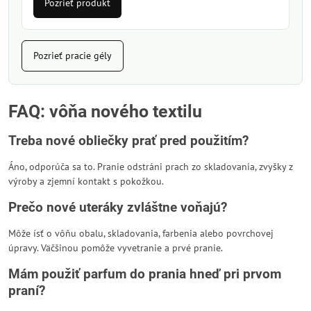
Pozrieť produkt
Pozrieť pracie gély
FAQ: vôňa nového textilu
Treba nové obliečky prať pred použitím?
Áno, odporúča sa to. Pranie odstráni prach zo skladovania, zvyšky z
výroby a zjemní kontakt s pokožkou.
Prečo nové uteráky zvláštne voňajú?
Môže ísť o vôňu obalu, skladovania, farbenia alebo povrchovej
úpravy. Väčšinou pomôže vyvetranie a prvé pranie.
Mám použiť parfum do prania hneď pri prvom
praní?