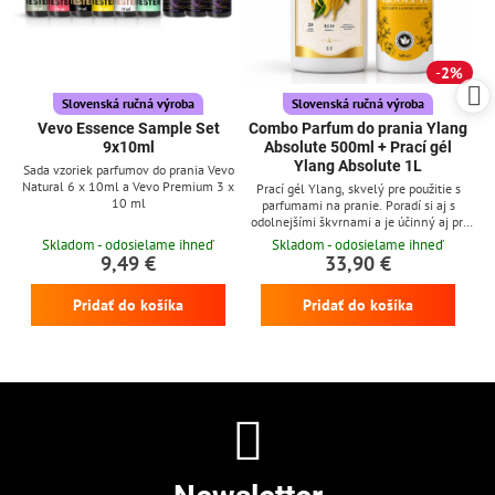
2%
Slovenská ručná výroba
Slovenská ručná výroba
Vevo Essence Sample Set
Combo Parfum do prania Ylang
9x10ml
Absolute 500ml + Prací gél
Ylang Absolute 1L
Sada vzoriek parfumov do prania Vevo
Natural 6 x 10ml a Vevo Premium 3 x
Prací gél Ylang, skvelý pre použitie s
10 ml
parfumami na pranie. Poradí si aj s
odolnejšími škvrnami a je účinný aj pri
nízkych teplotách
Skladom - odosielame ihneď
Skladom - odosielame ihneď
9,49 €
33,90 €
Pridať do košíka
Pridať do košíka