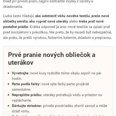
hneď pri prvom praní, najprv odstráňte zvyšky z výroby a
skladovania.
Ľudia často hľadajú
ako odstrániť vôňu nového textilu
,
prečo nové
obliečky smrdia
,
ako vyprať nové uteráky
alebo
treba prať nové
posteľné prádlo
. Krátka odpoveď je áno: nové textílie sa oplatí prať
pred kontaktom s pokožkou. Nie preto, že by museli byť nebezpečné,
ale preto, že prešli výrobou, farbením, balením, skladom a prepravou.
Prvé pranie nových obliečok a
uterákov
Vyvetrajte:
nové kusy rozložte mimo obalu aspoň na pár
hodín.
Perte podľa farby:
nové sýte farby perte prvýkrát
samostatne.
Nepreplňte práčku:
uteráky potrebujú vodu a priestor na
vypláchanie.
Dávkujte striedmo:
priveľa prostriedku zhorší savosť a môže
držať vôňu.