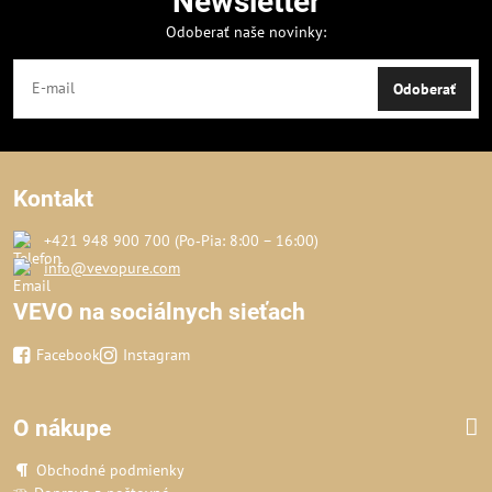
Newsletter
Odoberať naše novinky:
Odoberať
Kontakt
+421 948 900 700 (Po‑Pia: 8:00 – 16:00)
info@vevopure.com
VEVO na sociálnych sieťach
Facebook
Instagram
O nákupe
Obchodné podmienky