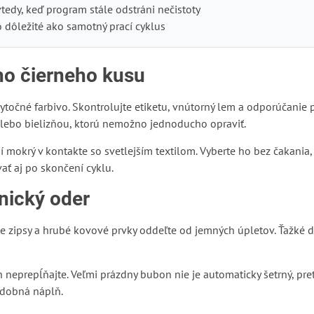
tedy, keď program stále odstráni nečistoty
o dôležité ako samotný prací cyklus
ho čierneho kusu
očné farbivo. Skontrolujte etiketu, vnútorný lem a odporúčanie p
alebo bielizňou, ktorú nemožno jednoducho opraviť.
mokrý v kontakte so svetlejším textilom. Vyberte ho bez čakania, v
ť aj po skončení cyklu.
nický oder
te zipsy a hrubé kovové prvky oddeľte od jemných úpletov. Ťažké 
 neprepĺňajte. Veľmi prázdny bubon nie je automaticky šetrný, pr
odobná náplň.