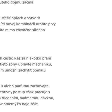
dnutého dojmu začína
sťažiť oplach a vytvoriť
 Pri novej kombinácii urobte prvý
ušte mimo zbytočne silného
 častíc. Raz za niekoľko praní
 tieto zóny, upravte mechaniku,
 vám umožní zachytiť pomalú
lu alebo parfumu zachovajte
ventívny postup však pracuje s
ým triedením, nadmernou dávkou,
vnomerný čo najdlhšie.