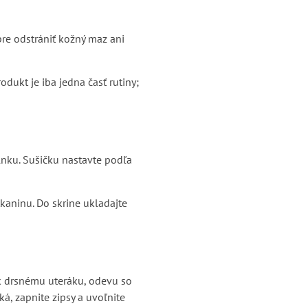
bre odstrániť kožný maz ani
Produkt je iba jedna časť rutiny;
lnku. Sušičku nastavte podľa
tkaninu. Do skrine ukladajte
 k drsnému uteráku, odevu so
á, zapnite zipsy a uvoľnite