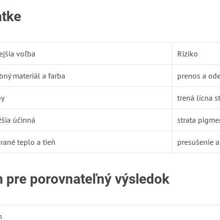
atke
ejšia voľba
Riziko
ný materiál a farba
prenos a ode
by
trená lícna s
žšia účinná
strata pigme
rané teplo a tieň
presušenie a
 pre porovnateľný výsledok
m