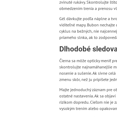
zvinuté rukávy. Skontrolujte ští
obmedzením trenia a prenosu vlá
Gél dávkujte podľa náplne a tvr
viditeľné mapy. Bubon nechajte d
cyklus na bežných, nie najcenne
priameho slnka, ak to zodpoved
Dlhodobé sledova
Čierna sa môže opticky meniť pre
skontrolujte najnamáhanejšie mie
nosenie a sušenie. Ak sivne celá
zmenu skôr, než ju pripíšete j
Majte jednoduchý záznam pre ob
ostatné nastavenia. Ak sa objaví
rizikom dopredu. Cieľom nie je
vysokým trením alebo opakovaný