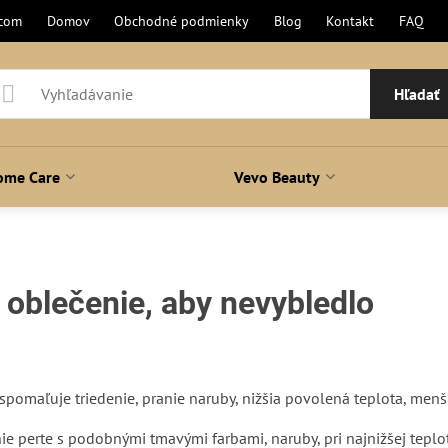
.com
Domov
Obchodné podmienky
Blog
Kontakt
FAQ
Hľadať
ome Care
Vevo Beauty
 oblečenie, aby nevybledlo
ní
pomaľuje triedenie, pranie naruby, nižšia povolená teplota, menši
ie perte s podobnými tmavými farbami, naruby, pri najnižšej teplo