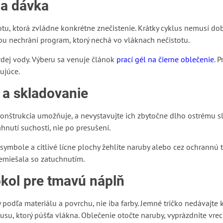
 a dávka
otu, ktorá zvládne konkrétne znečistenie. Krátky cyklus nemusí do
u nechráni program, ktorý nechá vo vláknach nečistotu.
rdej vody. Výberu sa venuje článok
prací gél na čierne oblečenie
. 
ujúce.
 a skladovanie
konštrukcia umožňuje, a nevystavujte ich zbytočne dlho ostrému s
ahnutí suchosti, nie po presušení.
 symbole a citlivé lícne plochy žehlite naruby alebo cez ochrannú 
emiešala so zatuchnutím.
okol pre tmavú náplň
 podľa materiálu a povrchu, nie iba farby. Jemné tričko nedávajte
u, ktorý púšťa vlákna. Oblečenie otočte naruby, vyprázdnite vreck