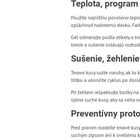
Teplota, program
Použite najnižšiu povolenú tepl
opláchnuť nadmernú dávku. Farb
Gél odmerajte podľa etikety a tv
trenie a sušenie ostávajú rozhod
Sušenie, žehlenie
Tmavé kusy sušte naruby, ak to 
štítku a ukončite cyklus po dosi
Pri žehlení rešpektujte bodky na
úplne suché kusy, aby sa vôňa n
Preventívny prot
Pred praním rozdeľte tmavé kusy
suchým zipsom ani k svetlému kus