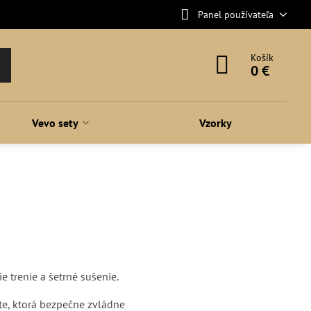
Panel používateľa
Košík
0 €
Vevo sety
Vzorky
e trenie a šetrné sušenie.
te, ktorá bezpečne zvládne