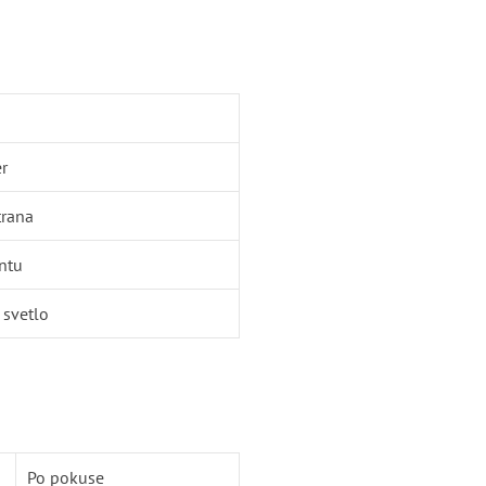
r
trana
ntu
 svetlo
Po pokuse