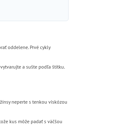
rať oddelene. Prvé cykly
ytvarujte a sušte podľa štítku.
džínsy neperte s tenkou viskózou
etože kus môže padať s väčšou