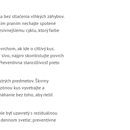
 bez stlačenia vlhkých záhybov.
alším praním nechajte spotené
sívnejšiemu cyklu, ktorý farbe
chom, ak ide o citlivý kus.
ivo, najprv skontrolujte povrch
reventívna starostlivosť preto
ostrých predmetov. Škvrny
zónou kus vyvetrajte a
áhanie bez toho, aby riešil
ie byť uzavretý s reziduálnou
v dennom svetle; preventívne