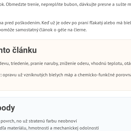
ítok. Obmedzte trenie, nepreplňte bubon, dávkujte presne a sušte
ina pred poškodením. Keď už je odev po praní fľakatý alebo má bie
pomôže samostatný článok o géle na čierne.
hto článku
evu, triedenie, pranie naruby, zníženie oderu, vhodnú teplotu, otá
:
opravu už vzniknutých bielych máp a chemicko-funkčné porovna
 body
 povrch, no už stratenú farbu neobnoví
odľa materiálu, hmotnosti a mechanickej odolnosti