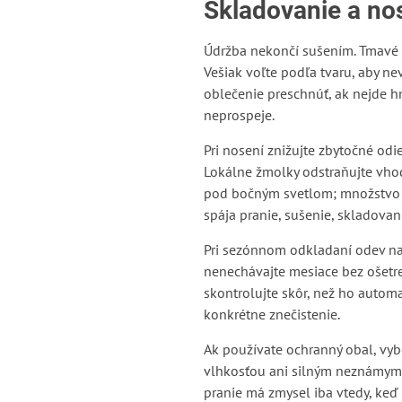
Skladovanie a no
Údržba nekončí sušením. Tmavé 
Vešiak voľte podľa tvaru, aby ne
oblečenie preschnúť, ak nejde hn
neprospeje.
Pri nosení znižujte zbytočné od
Lokálne žmolky odstraňujte vhod
pod bočným svetlom; množstvo je
spája pranie, sušenie, skladov
Pri sezónnom odkladaní odev najp
nenechávajte mesiace bez ošetre
skontrolujte skôr, než ho automa
konkrétne znečistenie.
Ak používate ochranný obal, vyb
vlhkosťou ani silným neznámym p
pranie má zmysel iba vtedy, keď