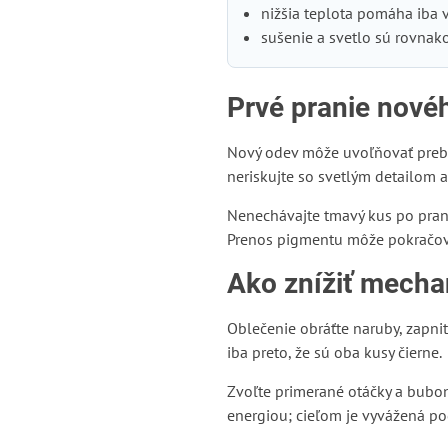
nižšia teplota pomáha iba v
sušenie a svetlo sú rovnak
Prvé pranie nové
Nový odev môže uvoľňovať prebyt
neriskujte so svetlým detailom 
Nenechávajte tmavý kus po praní 
Prenos pigmentu môže pokračova
Ako znížiť mecha
Oblečenie obráťte naruby, zapni
iba preto, že sú oba kusy čierne.
Zvoľte primerané otáčky a bubon
energiou; cieľom je vyvážená p