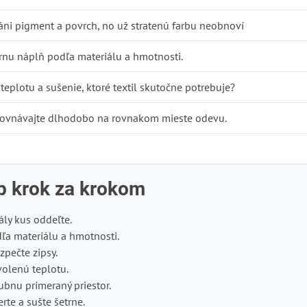
áni pigment a povrch, no už stratenú farbu neobnoví
ernu náplň podľa materiálu a hmotnosti.
 teplotu a sušenie, ktoré textil skutočne potrebuje?
orovnávajte dlhodobo na rovnakom mieste odevu.
p krok za krokom
tály kus oddeľte.
dľa materiálu a hmotnosti.
zpečte zipsy.
volenú teplotu.
ubnu primeraný priestor.
rte a sušte šetrne.