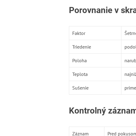
Porovnanie v skr
Faktor
Šetrn
Triedenie
podob
Poloha
naru
Teplota
najni
Sušenie
prime
Kontrolný záznam
Záznam
Pred pokuso