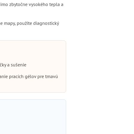
 mimo zbytočne vysokého tepla a
le mapy, použite diagnostický
čky a sušenie
nie pracích gélov pre tmavú