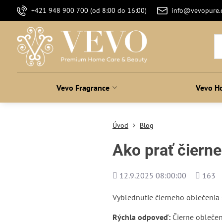
+421 948 900 700 (od 8:00 do 16:00)
info@vevopure
Vevo Fragrance
Vevo H
Úvod
Blog
Ako prať čierne
Pridané
Počet
12.9.2025 08:00:00
163
zobraze
Vyblednutie čierneho oblečenia s
Rýchla odpoveď:
Čierne oblečen