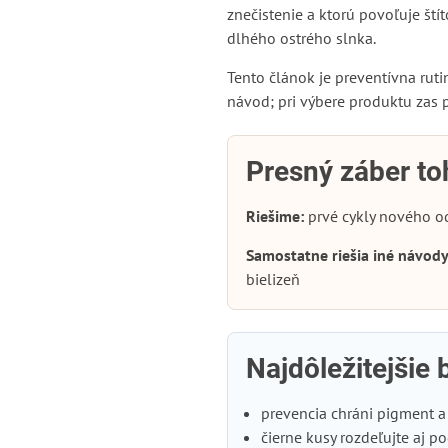
znečistenie a ktorú povoľuje št
dlhého ostrého slnka.
Tento článok je preventívna rut
návod; pri výbere produktu zas 
Presný záber to
Riešime:
prvé cykly nového od
Samostatne riešia iné návody
bielizeň
Najdôležitejšie
prevencia chráni pigment a
čierne kusy rozdeľujte aj p