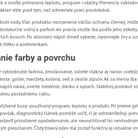
tok a zvoľte primeranú teplotu, program i otáčky. Prevencia vyble
kien ešte pred tým, než odmeriate prací prostriedok.
dosti vody. Viac produktu neznamená väčšiu ochranu čiernej; môže 
ostatočne voľný a parfum do prania vložte iba podľa jeho etikety.
jších kusoch. Po skončení náplň ihneď vyberte, vyrovnajte švy a s
á štítku a podmienkam.
nie farby a povrchu
 vyblednutie farbiva, žmolkovanie, odreté vlákna aj nános svetlých
sta: golier, manžety, kolená, sed a okolie zipsov. Ak sa menia iba
 náplň naraz, overte triedenie, dávku a oplach. Stabilný protokol
ednému poslednému cyklu.
ľúbené kusy: používaný program, teplotu a produkt. Pri zmene gé
 povlak, diagnostický článok pomôže určiť, či je odstrániteľný; pre
 zastaviť prirodzené opotrebovanie, ale neurychľovať ho nevhodn
m presúšaním. Čistý tmavý odev má zostať funkčný aj vizuálne ro