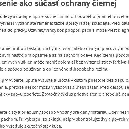
senie ako súčasť ochrany čiernej
odevy ukladajte úplne suché, mimo dlhodobého priameho svetla a
vytváral vytiahnuté ramená; ťažké úplety radšej skladajte. Pred ď
eď do práčky. Uzavretý vlhký kôš podporí pach a môže viesť k agre
ieranie hrubou taškou, suchým zipsom alebo drsným pracovným povr
ným nástrojom opatrne a až na suchom odeve. Keď čierna pôsobí s
mných vlákien môže meniť dojem aj bez výraznej straty farbiva. P
anie a spôsob používania do jedného dlhodobého režimu.
rv vyperte, úplne vysušte a uložte v čistom priestore bez tlaku 
nia, pretože neskôr môžu vyžadovať silnejší zásah. Pred ďalšou se
ticky znovu operiete. Zbytočný cyklus pridáva trenie a tepelné nam
erte čistý a priedušný spôsob vhodný pre daný materiál. Odev nesm
achom. Pri vyberaní zo skladu najprv skontrolujte švy a povrch 
 ho vyžaduje skutočný stav kusa.