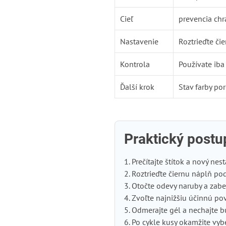
Cieľ
prevencia chr
Nastavenie
Roztrieďte či
Kontrola
Používate iba
Ďalší krok
Stav farby p
Praktický postu
Prečítajte štítok a nový nes
Roztrieďte čiernu náplň po
Otočte odevy naruby a zabe
Zvoľte najnižšiu účinnú po
Odmerajte gél a nechajte b
Po cykle kusy okamžite vybe